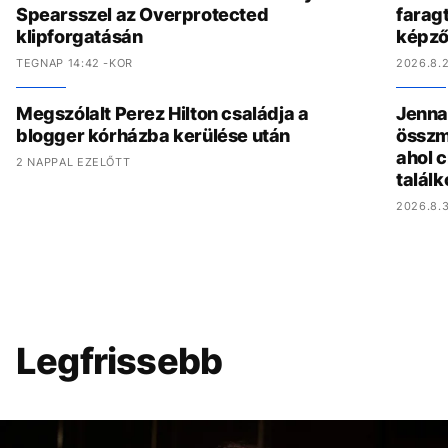
Spearsszel az Overprotected
faragt
klipforgatásán
képző
TEGNAP 14:42 -KOR
2026.8.2
Megszólalt Perez Hilton családja a
Jenna 
blogger kórházba kerülése után
összmű
ahol c
2 NAPPAL EZELŐTT
találk
2026.8.3
Legfrissebb