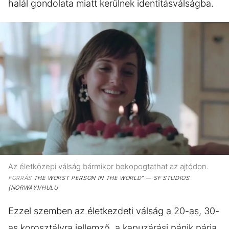
halál gondolata miatt kerülnek identitásválságba.
Az életközepi válság bármikor bekopogtathat az ajtódon.
FORRÁS
THE WORST PERSON IN THE WORLD” — SF STUDIOS
(NORWAY)/HULU
Ezzel szemben az életkezdeti válság a 20-as, 30-
as korosztályra jellemző, a kapuzárási pánik párja