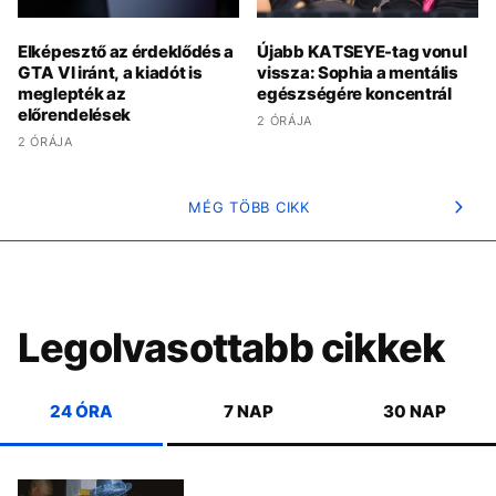
Elképesztő az érdeklődés a
Újabb KATSEYE-tag vonul
GTA VI iránt, a kiadót is
vissza: Sophia a mentális
meglepték az
egészségére koncentrál
előrendelések
2 ÓRÁJA
2 ÓRÁJA
MÉG TÖBB CIKK
Legolvasottabb cikkek
24 ÓRA
7 NAP
30 NAP