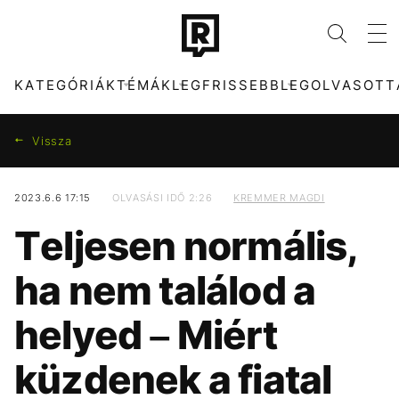
KATEGÓRIÁK
TÉMÁK
LEGFRISSEBB
LEGOLVASOTT
Vissza
2023.6.6 17:15
OLVASÁSI IDŐ 2:26
KREMMER MAGDI
KATEGÓRIÁK
TÉMÁK
Teljesen normális,
ZENE
DUNA
DIVAT
KONCERT
ha nem találod a
KULTÚRA
ARIANA GRANDE
ENTR
KÁVÉ
helyed – Miért
FILM + SOROZAT
ENERGIAVÁLSÁG
TECH-TUDOMÁNY
MADONNA
küzdenek a fiatal
SPORT
FIDESZ
TÁRSADALOM
CHRISTOPHER
NOLAN