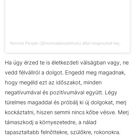
Normal People (@normalpeoplehulu) által megosztott bejegyzés
Ha úgy érzed te is életkezdeti válságban vagy, ne
vedd félvállról a dolgot. Engedd meg magadnak,
hogy megéld ezt az időszakot, minden
negatívumával és pozitívumával együtt. Légy
türelmes magaddal és próbálj ki új dolgokat, merj
kockáztatni, hiszen semmi nincs kőbe vésve. Merj
támaszkodj a környezetedre, a nálad
tapasztaltabb felnőttekre, szülőkre, rokonokra.