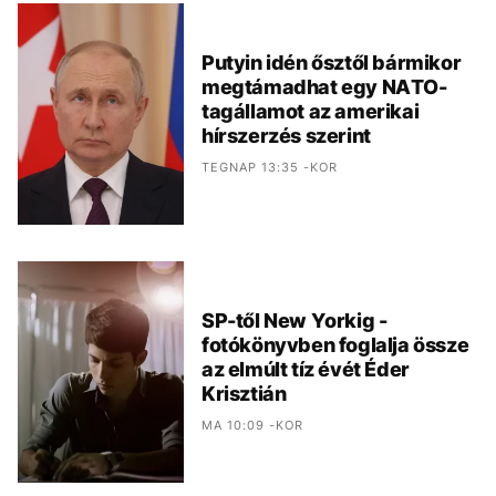
Putyin idén ősztől bármikor
megtámadhat egy NATO-
tagállamot az amerikai
hírszerzés szerint
TEGNAP 13:35 -KOR
SP-től New Yorkig -
fotókönyvben foglalja össze
az elmúlt tíz évét Éder
Krisztián
MA 10:09 -KOR