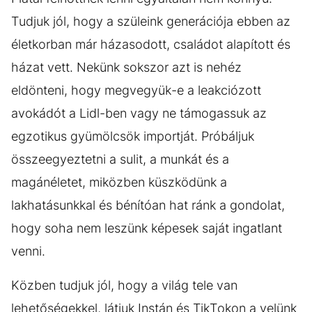
Tudjuk jól, hogy a szüleink generációja ebben az
életkorban már házasodott, családot alapított és
házat vett. Nekünk sokszor azt is nehéz
eldönteni, hogy megvegyük-e a leakciózott
avokádót a Lidl-ben vagy ne támogassuk az
egzotikus gyümölcsök importját. Próbáljuk
összeegyeztetni a sulit, a munkát és a
magánéletet, miközben küszködünk a
lakhatásunkkal és bénítóan hat ránk a gondolat,
hogy soha nem leszünk képesek saját ingatlant
venni.
Közben tudjuk jól, hogy a világ tele van
lehetőségekkel, látjuk Instán és TikTokon a velünk