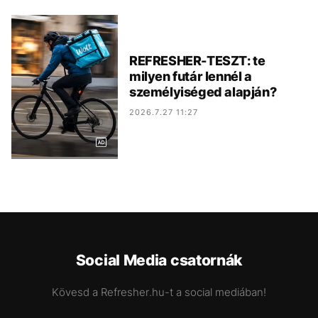
REFRESHER-TESZT: te
milyen futár lennél a
személyiséged alapján?
2026.7.27 11:27
Social Media csatornák
Kövesd a Refresher.hu-t a social mediában!