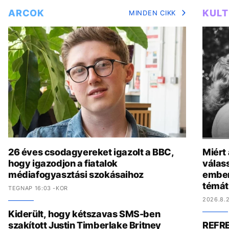
ARCOK
KUL
MINDEN CIKK
26 éves csodagyereket igazolt a BBC,
Miért
hogy igazodjon a fiatalok
válas
médiafogyasztási szokásaihoz
ember
témát
TEGNAP 16:03 -KOR
2026.8.2
Kiderült, hogy kétszavas SMS-ben
szakított Justin Timberlake Britney
REFRE