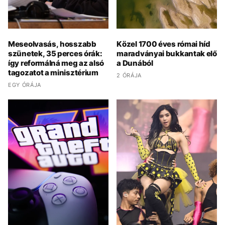
Meseolvasás, hosszabb
Közel 1700 éves római híd
szünetek, 35 perces órák:
maradványai bukkantak elő
így reformálná meg az alsó
a Dunából
tagozatot a minisztérium
2 ÓRÁJA
EGY ÓRÁJA