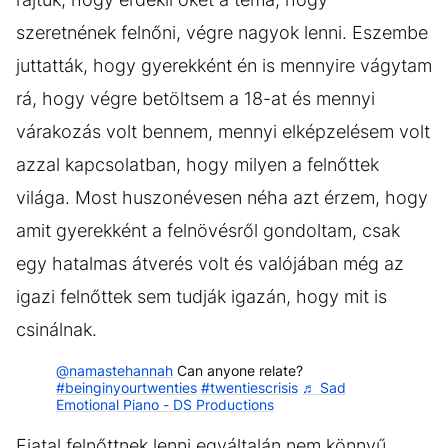
szeretnének felnőni, végre nagyok lenni. Eszembe
juttatták, hogy gyerekként én is mennyire vágytam
rá, hogy végre betöltsem a 18-at és mennyi
várakozás volt bennem, mennyi elképzelésem volt
azzal kapcsolatban, hogy milyen a felnőttek
világa. Most huszonévesen néha azt érzem, hogy
amit gyerekként a felnövésről gondoltam, csak
egy hatalmas átverés volt és valójában még az
igazi felnőttek sem tudják igazán, hogy mit is
csinálnak.
@namastehannah
Can anyone relate?
#beinginyourtwenties
#twentiescrisis
♬ Sad
Emotional Piano - DS Productions
Fiatal felnőttnek lenni egyáltalán nem könnyű.