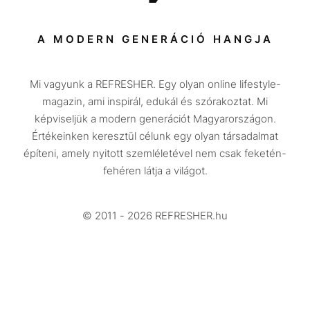
Sport
Társadalom
A MODERN GENERÁCIÓ HANGJA
Közélet
Mi vagyunk a REFRESHER. Egy olyan online lifestyle-
Utazás
magazin, ami inspirál, edukál és szórakoztat. Mi
Életmód
képviseljük a modern generációt Magyarországon.
Értékeinken keresztül célunk egy olyan társadalmat
Design
építeni, amely nyitott szemléletével nem csak feketén-
Beszélgetések
fehéren látja a világot.
Arcok
© 2011 - 2026 REFRESHER.hu
Videó
Történetek
Gasztro