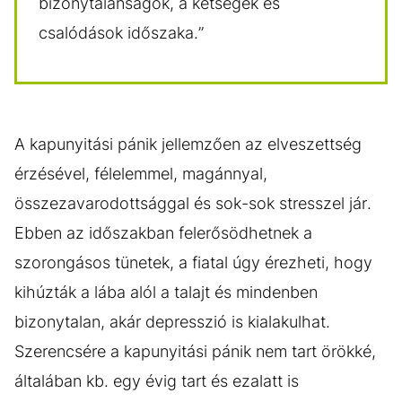
bizonytalanságok, a kétségek és
csalódások időszaka.”
A kapunyitási pánik jellemzően az elveszettség
érzésével, félelemmel, magánnyal,
összezavarodottsággal és sok-sok stresszel jár.
Ebben az időszakban felerősödhetnek a
szorongásos tünetek, a fiatal úgy érezheti, hogy
kihúzták a lába alól a talajt és mindenben
bizonytalan, akár depresszió is kialakulhat.
Szerencsére a kapunyitási pánik nem tart örökké,
általában kb. egy évig tart és ezalatt is