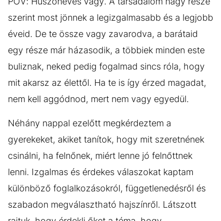
POV: Huszonéves vagy. A társadalom nagy része
szerint most jönnek a legizgalmasabb és a legjobb
éveid. De te össze vagy zavarodva, a barátaid
egy része már házasodik, a többiek minden este
buliznak, neked pedig fogalmad sincs róla, hogy
mit akarsz az élettől. Ha te is így érzed magadat,
nem kell aggódnod, mert nem vagy egyedül.
Néhány nappal ezelőtt megkérdeztem a
gyerekeket, akiket tanítok, hogy mit szeretnének
csinálni, ha felnőnek, miért lenne jó felnőttnek
lenni. Izgalmas és érdekes válaszokat kaptam
különböző foglalkozásokról, függetlenedésről és
szabadon megválasztható hajszínről. Látszott
rajtuk, hogy érdekli őket a téma, hogy