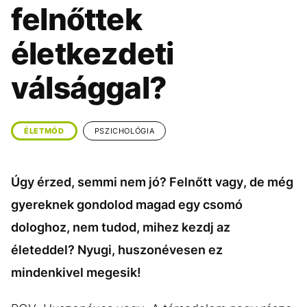
KÖZÉLET
UTAZÁS
felnőttek
ÉLETMÓD
DESIGN
életkezdeti
BESZÉLGETÉSEK
ARCOK
válsággal?
VIDEÓ
TÖRTÉNETEK
GASZTRO
ÉLETMÓD
PSZICHOLÓGIA
Úgy érzed, semmi nem jó? Felnőtt vagy, de még
gyereknek gondolod magad egy csomó
dologhoz, nem tudod, mihez kezdj az
életeddel? Nyugi, huszonévesen ez
mindenkivel megesik!