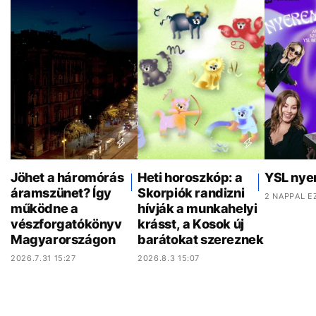
Jöhet a háromórás
Heti horoszkóp: a
YSL nye
áramszünet? Így
Skorpiók randizni
2 NAPPAL E
működne a
hívják a munkahelyi
vészforgatókönyv
krásst, a Kosok új
Magyarországon
barátokat szereznek
2026.7.31 15:27
2026.8.3 15:07