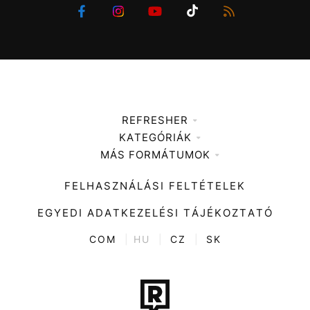
REFRESHER
KATEGÓRIÁK
Médiaajánlat
MÁS FORMÁTUMOK
Zene
Impresszum
Kiemelt tartalmak
Divat
FELHASZNÁLÁSI FELTÉTELEK
Videó
Kultúra
EGYEDI ADATKEZELÉSI TÁJÉKOZTATÓ
Kvíz
ENTR
COM
|
HU
|
CZ
|
SK
Film + sorozat
Tech-Tudomány