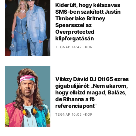
Kiderült, hogy kétszavas
SMS-ben szakított Justin
Timberlake Britney
Spearsszel az
Overprotected
klipforgatásán
TEGNAP 14:42 -KOR
Vitézy Dávid DJ Oti 65 ezres
gigabulijáról: „Nem akarom,
hogy elbízd magad, Balázs,
de Rihanna a fő
referenciapont"
TEGNAP 10:05 -KOR