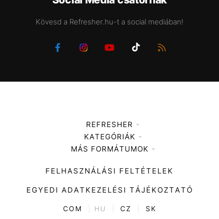
Kövesd a Refresher.hu-t a social mediában!
REFRESHER
KATEGÓRIÁK
Médiaajánlat
MÁS FORMÁTUMOK
Zene
Impresszum
Kiemelt tartalmak
Divat
FELHASZNÁLÁSI FELTÉTELEK
Videó
Kultúra
EGYEDI ADATKEZELÉSI TÁJÉKOZTATÓ
Kvíz
ENTR
COM
|
HU
|
CZ
|
SK