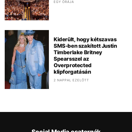
EGY ÓRÁJA
Kiderült, hogy kétszavas
SMS-ben szakított Justin
Timberlake Britney
Spearsszel az
Overprotected
klipforgatásán
2 NAPPAL EZELŐTT
Social Media csatornák