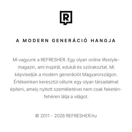
Film + sorozat
Tech-Tudomány
Sport
Társadalom
A MODERN GENERÁCIÓ HANGJA
Közélet
Mi vagyunk a REFRESHER. Egy olyan online lifestyle-
Utazás
magazin, ami inspirál, edukál és szórakoztat. Mi
Életmód
képviseljük a modern generációt Magyarországon.
Értékeinken keresztül célunk egy olyan társadalmat
Design
építeni, amely nyitott szemléletével nem csak feketén-
Beszélgetések
fehéren látja a világot.
Arcok
© 2011 - 2026 REFRESHER.hu
Videó
Történetek