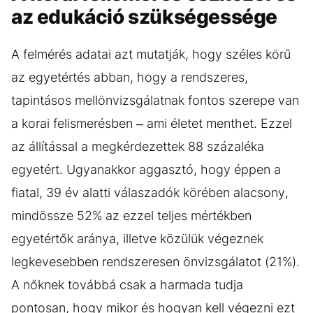
az edukáció szükségessége
A felmérés adatai azt mutatják, hogy széles körű
az egyetértés abban, hogy a rendszeres,
tapintásos mellönvizsgálatnak fontos szerepe van
a korai felismerésben – ami életet menthet. Ezzel
az állítással a megkérdezettek 88 százaléka
egyetért. Ugyanakkor aggasztó, hogy éppen a
fiatal, 39 év alatti válaszadók körében alacsony,
mindössze 52% az ezzel teljes mértékben
egyetértők aránya, illetve közülük végeznek
legkevesebben rendszeresen önvizsgálatot (21%).
A nőknek továbbá csak a harmada tudja
pontosan, hogy mikor és hogyan kell végezni ezt