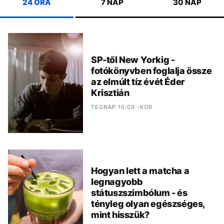
24 ÓRA
7 NAP
30 NAP
SP-től New Yorkig -
fotókönyvben foglalja össze
az elmúlt tíz évét Éder
Krisztián
TEGNAP 10:09 -KOR
Hogyan lett a matcha a
legnagyobb
státuszszimbólum - és
tényleg olyan egészséges,
mint hisszük?