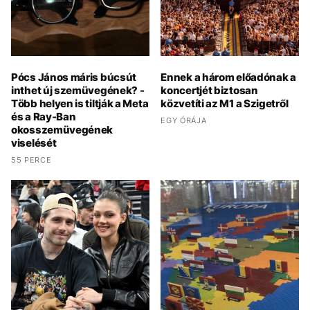
Pócs János máris búcsút
Ennek a három előadónak a
inthet új szemüvegének? -
koncertjét biztosan
Több helyen is tiltják a Meta
közvetíti az M1 a Szigetről
és a Ray-Ban
EGY ÓRÁJA
okosszemüvegének
viselését
55 PERCE