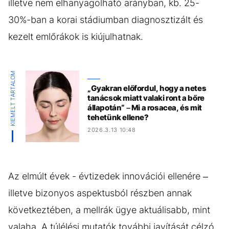
illetve nem elhanyagolható arányban, kb. 25-
30%-ban a korai stádiumban diagnosztizált és
kezelt emlőrákok is kiújulhatnak.
KIEMELT TARTALOM
„Gyakran előfordul, hogy a netes
tanácsok miatt valaki ront a bőre
állapotán“ – Mi a rosacea, és mit
tehetünk ellene?
2026.3.13 10:48
Az elmúlt évek - évtizedek innovációi ellenére –
illetve bizonyos aspektusból részben annak
következtében, a mellrák ügye aktuálisabb, mint
valaha. A túlélési mutatók további javítását célzó