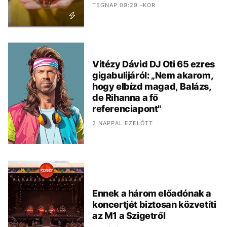
TEGNAP 09:29 -KOR
Vitézy Dávid DJ Oti 65 ezres
gigabulijáról: „Nem akarom,
hogy elbízd magad, Balázs,
de Rihanna a fő
referenciapont"
2 NAPPAL EZELŐTT
Ennek a három előadónak a
koncertjét biztosan közvetíti
az M1 a Szigetről