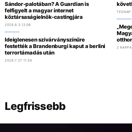
Sándor-palotában? A Guardian is
követ
felfigyelt a magyar internet
TEGNAP 
köztársaságielnök-castingjára
2026.8.3 12:08
„Megcs
Magyar
Ideiglenesen szivárványszínűre
ottho
festették a Brandenburgi kaput a berlini
2 NAPPA
terrortámadás után
2026.7.27 11:39
Legfrissebb