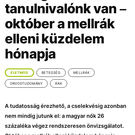
KÖZÉLET
UTAZÁS
tanulnivalónk van –
ÉLETMÓD
DESIGN
október a mellrák
BESZÉLGETÉSEK
ARCOK
elleni küzdelem
VIDEÓ
TÖRTÉNETEK
hónapja
GASZTRO
ÉLETMÓD
BETEGSÉG
MELLRÁK
ORVOSTUDOMÁNY
RÁK
A tudatosság érezhető, a cselekvésig azonban
nem mindig jutunk el: a magyar nők 26
százaléka végez rendszeresen önvizsgálatot.