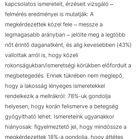
kapcsolatos ismereteit, érzéseit vizsgáló –
felmérés eredményei is mutatják: A
megkérdezettek közel fele – messze a
legmagasabb arányban – jelölte meg a legtöbb
nőt érintő daganatként, és alig kevesebben (43%)
vallottak arról is, hogy közeli
rokonságukban/ismeretségi körükben előfordult a
megbetegedés. Ennek tükrében nem meglepő,
hogy a lakosság lényeges ismeretekkel
rendelkezik a mellrákról: 78%-uk gondolja
helyesen, hogy korán felismerve a betegség
gyógyítható lehet. Ismereteink ugyanakkor
hiányosak: figyelmeztető jel, hogy mindössze a
megkérdezettek 18%-a gondolja, hogy áttétes