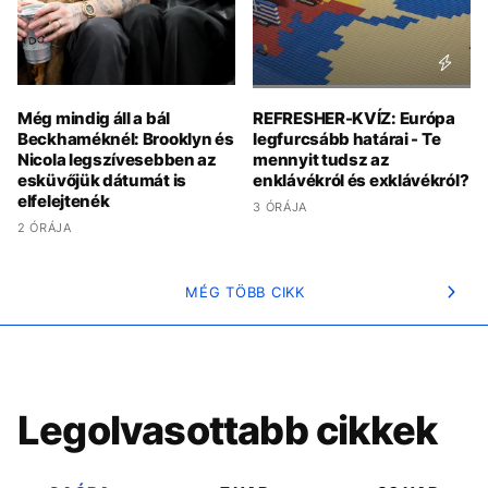
Még mindig áll a bál
REFRESHER-KVÍZ: Európa
Beckhaméknél: Brooklyn és
legfurcsább határai - Te
Nicola legszívesebben az
mennyit tudsz az
esküvőjük dátumát is
enklávékról és exklávékról?
elfelejtenék
3 ÓRÁJA
2 ÓRÁJA
MÉG TÖBB CIKK
Legolvasottabb cikkek