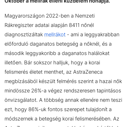
Október a mellrák elleni küzdelem hónapja.
Magyarországon 2022-ben a Nemzeti
Rákregiszter adatai alapján 8411 nőnél
diagnosztizáltak
mellrákot
- ami a leggyakrabban
előforduló daganatos betegség a nőknél, és a
második leggyakoribb a daganatos halálokat
illetően. Bár sokszor halljuk, hogy a korai
felismerés életet menthet, az AstraZeneca
megbízásából készült felmérés szerint a hazai nők
mindössze 26%-a végez rendszeresen tapintásos
önvizsgálatot. A többség annak ellenére nem teszi
ezt, hogy 86%-uk fontos szerepet tulajdonít a
módszernek a betegség korai felismerésében. Az