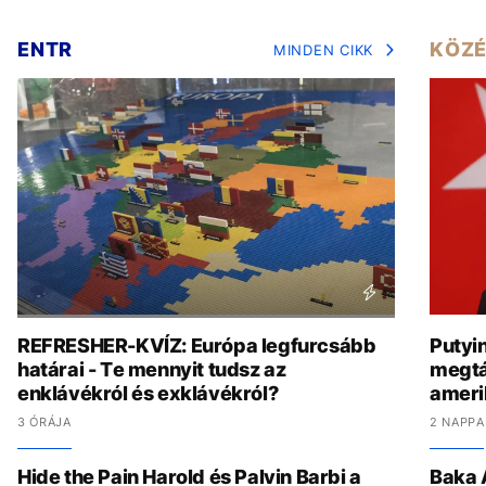
ENTR
KÖZÉ
MINDEN CIKK
REFRESHER-KVÍZ: Európa legfurcsább
Putyi
határai - Te mennyit tudsz az
megtá
enklávékról és exklávékról?
amerik
3 ÓRÁJA
2 NAPPA
Hide the Pain Harold és Palvin Barbi a
Baka 