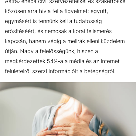
AstraZeneca civil szervezetekkel és szakértőkkel
közösen arra hívja fel a figyelmet: együtt,
egymásért is tennünk kell a tudatosság
erősítéséért, és nemcsak a korai felismerés
kapcsán, hanem végig a mellrák elleni küzdelem
útján. Nagy a felelősségünk, hiszen a
megkérdezettek 54%-a a média és az internet
felületeiről szerzi információit a betegségről.