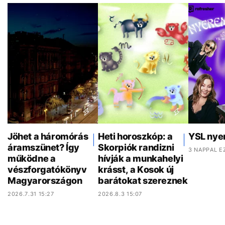
Jöhet a háromórás
Heti horoszkóp: a
YSL nye
áramszünet? Így
Skorpiók randizni
3 NAPPAL E
működne a
hívják a munkahelyi
vészforgatókönyv
krásst, a Kosok új
Magyarországon
barátokat szereznek
2026.7.31 15:27
2026.8.3 15:07