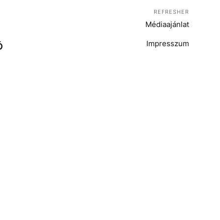
REFRESHER
Médiaajánlat
Impresszum
Ó
T