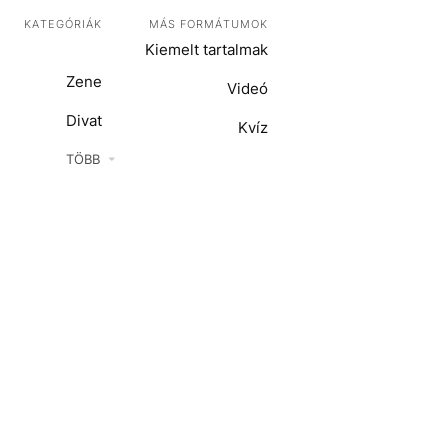
KATEGÓRIÁK
MÁS FORMÁTUMOK
Kiemelt tartalmak
Zene
Videó
Divat
Kvíz
Kultúra
TÖBB
ENTR
Film + sorozat
ech-Tudomány
Sport
Társadalom
Közélet
Utazás