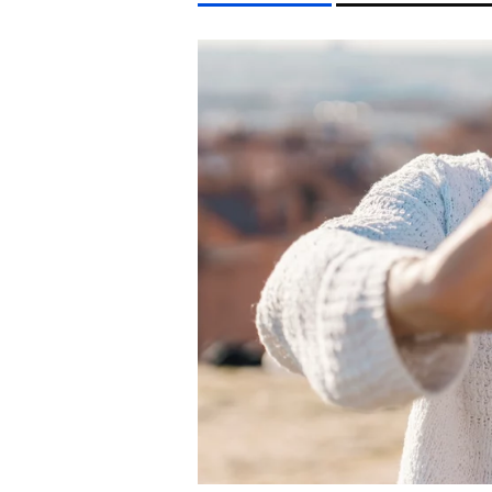
LIFESTYLE TÉMÁK
FIDESZ
CHRISTOPHER NOLAN
HBO
MAJKA
EGYÉB FORMÁTUMOK
REFRESHER
Kiemelt tartalmak
Videó
Kvíz
Médiaajánlat
Impresszum