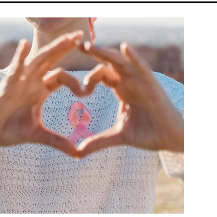
SZIGET FESZTIVÁL
ENERGIAVÁLSÁG
ARIANA GRANDE
KONC