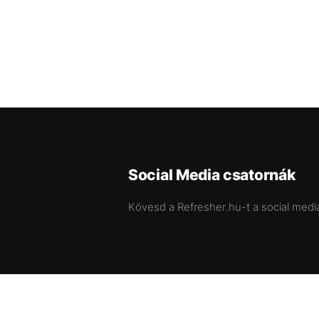
Social Media csatornák
Kövesd a Refresher.hu-t a social medi