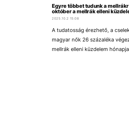
Egyre többet tudunk a mellrákr
október a mellrák elleni küzde
2025.10.2 15:08
A tudatosság érezhető, a csele
magyar nők 26 százaléka végez
mellrák elleni küzdelem hónapja