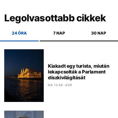
Legolvasottabb cikkek
24 ÓRA
7 NAP
30 NAP
Kiakadt egy turista, miután
lekapcsolták a Parlament
díszkivilágítását
MA 13:49 -KOR