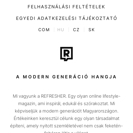
Kiemelt tartalmak
Divat
FELHASZNÁLÁSI FELTÉTELEK
Videó
Kultúra
EGYEDI ADATKEZELÉSI TÁJÉKOZTATÓ
Kvíz
ENTR
COM
|
HU
|
CZ
|
SK
Film + sorozat
Tech-Tudomány
Sport
Társadalom
A MODERN GENERÁCIÓ HANGJA
Közélet
Mi vagyunk a REFRESHER. Egy olyan online lifestyle-
Utazás
magazin, ami inspirál, edukál és szórakoztat. Mi
Életmód
képviseljük a modern generációt Magyarországon.
Értékeinken keresztül célunk egy olyan társadalmat
Design
építeni, amely nyitott szemléletével nem csak feketén-
Beszélgetések