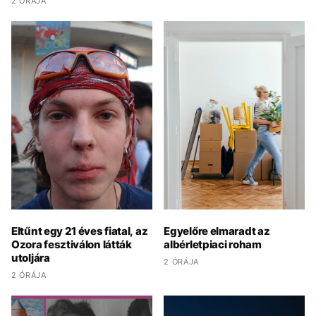
2 ÓRÁJA
Eltűnt egy 21 éves fiatal, az
Egyelőre elmaradt az
Ozora fesztiválon látták
albérletpiaci roham
utoljára
2 ÓRÁJA
2 ÓRÁJA