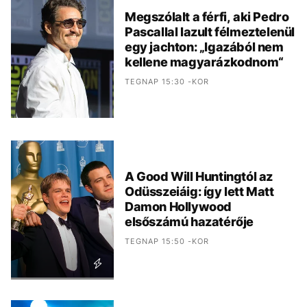
Megszólalt a férfi, aki Pedro
Pascallal lazult félmeztelenül
egy jachton: „Igazából nem
kellene magyarázkodnom“
TEGNAP 15:30 -KOR
A Good Will Huntingtól az
Odüsszeiáig: így lett Matt
Damon Hollywood
elsőszámú hazatérője
TEGNAP 15:50 -KOR