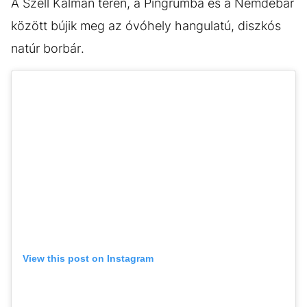
A Széll Kálmán téren, a Pingrumba és a Nemdebár
között bújik meg az óvóhely hangulatú, diszkós
natúr borbár.
View this post on Instagram