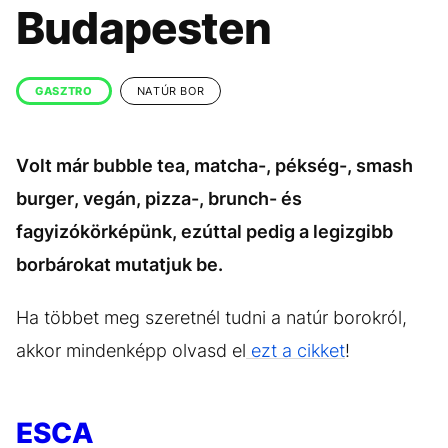
KÖZÉLET
UTAZÁS
Budapesten
ÉLETMÓD
DESIGN
BESZÉLGETÉSEK
ARCOK
GASZTRO
NATÚR BOR
VIDEÓ
TÖRTÉNETEK
Volt már bubble tea, matcha-, pékség-, smash
GASZTRO
burger, vegán, pizza-, brunch- és
fagyizókörképünk, ezúttal pedig a legizgibb
borbárokat mutatjuk be.
Ha többet meg szeretnél tudni a natúr borokról,
akkor mindenképp olvasd el
ezt a cikket
!
ESCA