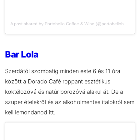
A post shared by Portobello Coffee & Wine (@portobellobudapest)
Bar Lola
Szerdától szombatig minden este 6 és 11 óra
között a Dorado Café roppant esztétikus
koktélozóvá és natúr borozóvá alakul át. De a
szuper ételekről és az alkoholmentes italokról sem
kell lemondanod itt.