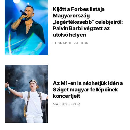
Kijött a Forbes listája
Magyarország
„legértékesebb“ celebjeiről:
Palvin Barbi végzett az
utolsó helyen
TEGNAP 10:23 -KOR
Az M1-en is nézhetjük idén a
Sziget magyar fellépőinek
koncertjeit
MA 08:23 -KOR