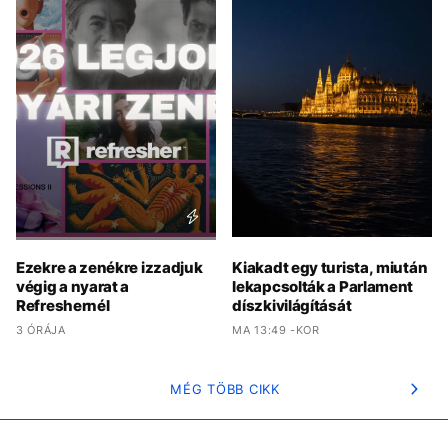
Ezekre a zenékre izzadjuk
Kiakadt egy turista, miután
végig a nyarat a
lekapcsolták a Parlament
Refreshernél
díszkivilágítását
3 ÓRÁJA
MA 13:49 -KOR
MÉG TÖBB CIKK