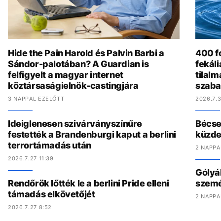
Hide the Pain Harold és Palvin Barbi a
400 fo
Sándor-palotában? A Guardian is
fekál
felfigyelt a magyar internet
tilalm
köztársaságielnök-castingjára
szaba
3 NAPPAL EZELŐTT
2026.7.3
Ideiglenesen szivárványszínűre
Bécset
festették a Brandenburgi kaput a berlini
küzde
terrortámadás után
2 NAPPA
2026.7.27 11:39
Gólyák
Rendőrök lőtték le a berlini Pride elleni
szemét
támadás elkövetőjét
2 NAPPA
2026.7.27 8:52