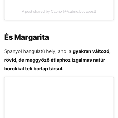
A post shared by Cabrio (@cabrio.budapest)
És Margarita
Spanyol hangulatú hely, ahol a
gyakran változó,
rövid, de meggyőző étlaphoz izgalmas natúr
borokkal teli borlap társul.