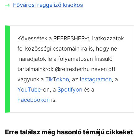
Fővárosi reggeliző kisokos
Kövessétek a REFRESHER-t, iratkozzatok
fel közösségi csatornáinkra is, hogy ne
maradjatok le a folyamatosan frissülő
tartalmainkról: @refresherhu néven ott
vagyunk a
TikTokon
, az
Instagramon
, a
YouTube
-on, a
Spotifyon
és a
Facebookon
is!
Erre találsz még hasonló témájú cikkeket