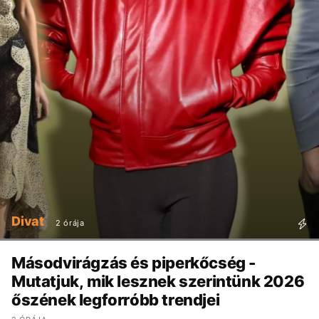
Divat
2 órája
Másodvirágzás és piperkőcség -
Mutatjuk, mik lesznek szerintünk 2026
őszének legforróbb trendjei