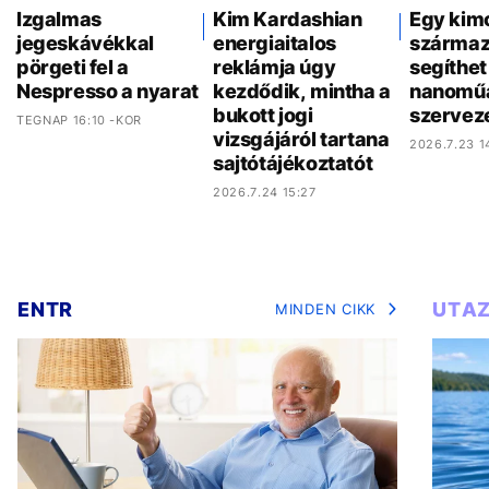
Izgalmas
Kim Kardashian
Egy kim
jegeskávékkal
energiaitalos
származ
pörgeti fel a
reklámja úgy
segíthet 
Nespresso a nyarat
kezdődik, mintha a
nanoműa
bukott jogi
szervez
TEGNAP 16:10 -KOR
vizsgájáról tartana
2026.7.23 1
sajtótájékoztatót
2026.7.24 15:27
ENTR
UTA
MINDEN CIKK