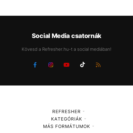
Social Media csatornák
Kövesd a Refresher.hu-t a social mediában!
REFRESHER
KATEGÓRIÁK
Médiaajánlat
MÁS FORMÁTUMOK
Zene
Impresszum