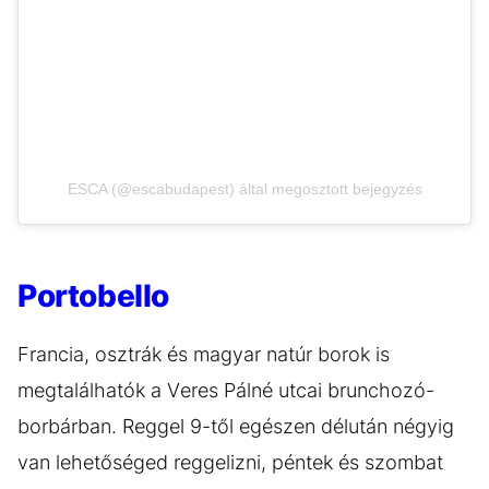
ESCA (@escabudapest) által megosztott bejegyzés
Portobello
Francia, osztrák és magyar natúr borok is
megtalálhatók a Veres Pálné utcai brunchozó-
borbárban. Reggel 9-től egészen délután négyig
van lehetőséged reggelizni, péntek és szombat