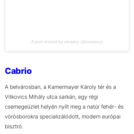
A post shared by sárqány (@sarqany)
Cabrio
A belvárosban, a Kamermayer Károly tér és a
Vitkovics Mihály utca sarkán, egy régi
csemegeüzlet helyén nyílt meg a natúr fehér- és
vörösborokra specializálódott, modern európai
bisztró.