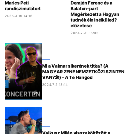
Marics Peti
Demjén Ferenc és a
randiszimulátort
Balaton-part –
Megérkezett a Hogyan
2025.3.19 14:16
tudnék élni nélküled?
előzetese
2024.7.31 15:05
Mi a Valmar sikerének titka? (A
MAGYAR ZENE NEMZETKÖZI SZINTEN
VAN?🎤) – A Te Hangod
2024.7.2 18:14
Valkusz Milán visszaköltözött a