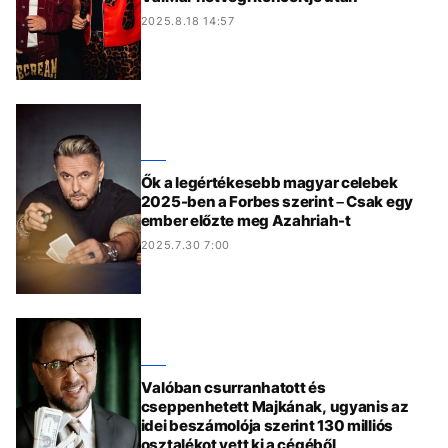
2025.8.18 14:57
Ők a legértékesebb magyar celebek
2025-ben a Forbes szerint – Csak egy
ember előzte meg Azahriah-t
2025.7.30 7:00
Valóban csurranhatott és
cseppenhetett Majkának, ugyanis az
idei beszámolója szerint 130 milliós
osztalékot vett ki a cégéből