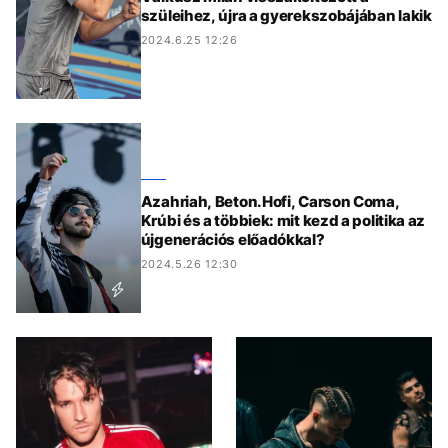
szüleihez, újra a gyerekszobájában lakik
2024.6.25 12:26
Azahriah, Beton.Hofi, Carson Coma,
Krúbi és a többiek: mit kezd a politika az
újgenerációs előadókkal?
2024.5.26 12:30