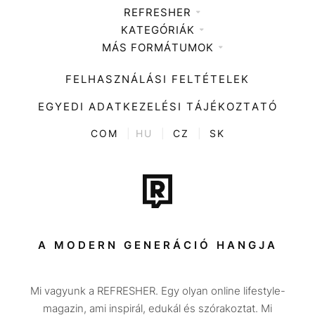
REFRESHER
KATEGÓRIÁK
Médiaajánlat
MÁS FORMÁTUMOK
Zene
Impresszum
Kiemelt tartalmak
Divat
FELHASZNÁLÁSI FELTÉTELEK
Videó
Kultúra
EGYEDI ADATKEZELÉSI TÁJÉKOZTATÓ
Kvíz
ENTR
COM
|
HU
|
CZ
|
SK
Film + sorozat
Tech-Tudomány
Sport
Társadalom
A MODERN GENERÁCIÓ HANGJA
Közélet
Mi vagyunk a REFRESHER. Egy olyan online lifestyle-
Utazás
magazin, ami inspirál, edukál és szórakoztat. Mi