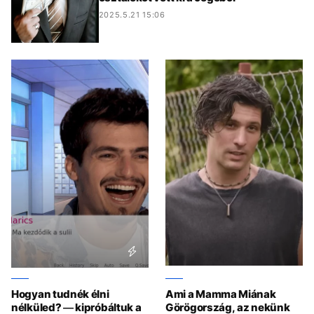
2025.5.21 15:06
Hogyan tudnék élni
Ami a Mamma Miának
nélküled? — kipróbáltuk a
Görögország, az nekünk