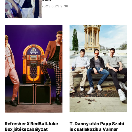
2023.6.23 9:36
Refresher X RedBull Juke
T. Danny után Papp Szabi
Box játékszabályzat
is csatlakozik a Valmar