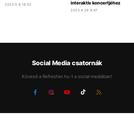
interaktív koncertjéhez
2023.5.8 16:53
2023.4.29 9:47
Social Media csatornák
Kövesd a Refresher.hu-t a social mediában!