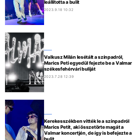
leállította a bulit
2023.9.18 10:32
Valkusz Milán lesétált a színpadról,
Marics Peti egyedül fejezte be a Valmar
székesfehérvári buliját
2023.7.28 12:39
Kerekesszékben vitték le a színpadról
Marics Petit, aki összetörte magát a
Valmar koncertjén, de így is befejezte a
bulit