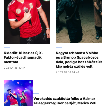
Kiderült, ki lesz az új X-
Nagyot robbant a ValMar
Faktor-évad harmadik
és a Bruno x Spacc közös
mentora
dala, pedig a hozzá készült
klip nehéz szülés volt
2024.4.15 10:14
2023.10.31 14:41
Verekedés szakította félbe a Valmar
zalaegerszegi koncertjét, Marics Peti