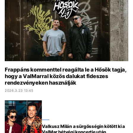
KÖZÉLET
UTAZÁS
ÉLETMÓD
DESIGN
BESZÉLGETÉSEK
ARCOK
VIDEÓ
TÖRTÉNETEK
GASZTRO
Frappáns kommenttel reagálta le a Hősök tagja,
hogy a ValMarral közös dalukat fideszes
rendezvényeken használják
2026.3.23 13:45
Valkusz Milán a sürgősségin kötött ki a
ValMar hétvégi koncertje után