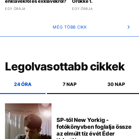
enklávékról és exklávékról?
Örökké 1.
EGY ÓRÁJA
EGY ÓRÁJA
MÉG TÖBB CIKK
Legolvasottabb cikkek
24 ÓRA
7 NAP
30 NAP
SP-től New Yorkig -
fotókönyvben foglalja össze
az elmúlt tíz évét Éder