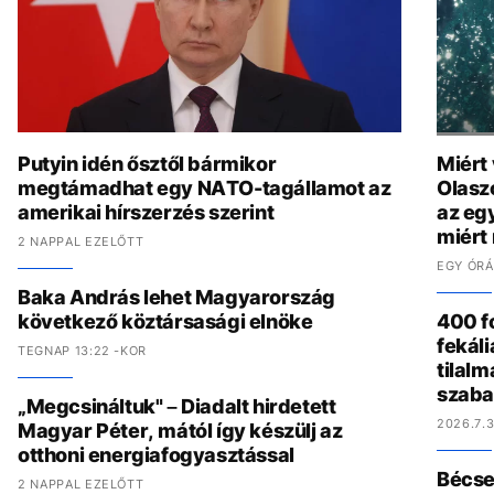
Putyin idén ősztől bármikor
Miért
megtámadhat egy NATO-tagállamot az
Olasz
amerikai hírszerzés szerint
az eg
miért
2 NAPPAL EZELŐTT
EGY ÓRÁ
Baka András lehet Magyarország
következő köztársasági elnöke
400 fo
fekál
TEGNAP 13:22 -KOR
tilalm
szaba
„Megcsináltuk" – Diadalt hirdetett
2026.7.3
Magyar Péter, mától így készülj az
otthoni energiafogyasztással
Bécset
2 NAPPAL EZELŐTT