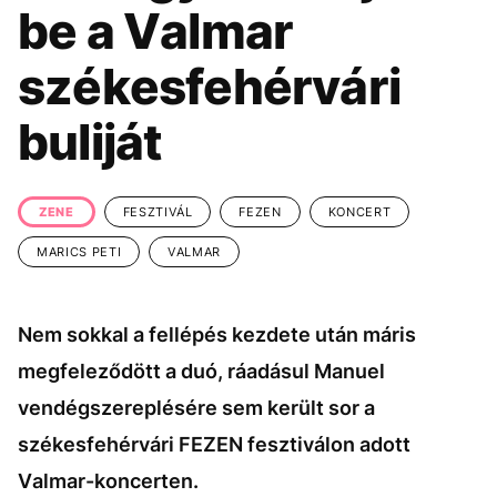
KÖZÉLET
UTAZÁS
be a Valmar
ÉLETMÓD
DESIGN
székesfehérvári
BESZÉLGETÉSEK
ARCOK
buliját
VIDEÓ
TÖRTÉNETEK
GASZTRO
ZENE
FESZTIVÁL
FEZEN
KONCERT
MARICS PETI
VALMAR
Nem sokkal a fellépés kezdete után máris
megfeleződött a duó, ráadásul Manuel
vendégszereplésére sem került sor a
székesfehérvári FEZEN fesztiválon adott
Valmar-koncerten.