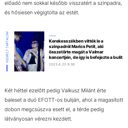
előadó nem sokkal később visszatért a színpadra,
és hősiesen végigtolta az estét.
KIEMELT TARTALOM
Kerekesszékben vitték le a
színpadról Marics Petit, aki
összetörte magát a Valmar
koncertjén, de így is befejezte a bulit
2023.6.23 9:36
Két héttel ezelőtt pedig Valkusz Milánt érte
baleset a duó EFOTT-os buliján, ahol a magasított
dobon megcsúszva esett el, a térde pedig
látványosan vérezni kezdett.