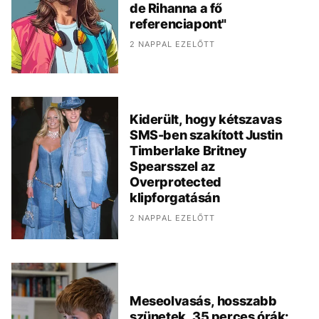
de Rihanna a fő
referenciapont"
2 NAPPAL EZELŐTT
Kiderült, hogy kétszavas
SMS-ben szakított Justin
Timberlake Britney
Spearsszel az
Overprotected
klipforgatásán
2 NAPPAL EZELŐTT
Meseolvasás, hosszabb
szünetek, 35 perces órák: