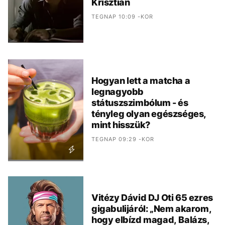
Krisztián
TEGNAP 10:09 -KOR
Hogyan lett a matcha a
legnagyobb
státuszszimbólum - és
tényleg olyan egészséges,
mint hisszük?
TEGNAP 09:29 -KOR
Vitézy Dávid DJ Oti 65 ezres
gigabulijáról: „Nem akarom,
hogy elbízd magad, Balázs,