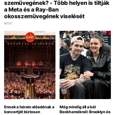
szemüvegének? - Több helyen is tiltják
a Meta és a Ray-Ban
okosszemüvegének viselését
MOST
Ennek a három előadónak a
Még mindig áll a bál
koncertjét biztosan
Beckhaméknél: Brooklyn és