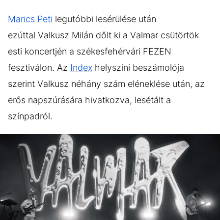
Marics Peti
legutóbbi lesérülése után
ezúttal Valkusz Milán dőlt ki a Valmar csütörtök
esti koncertjén a székesfehérvári FEZEN
fesztiválon. Az
Index
helyszíni beszámolója
szerint Valkusz néhány szám eléneklése után, az
erős napszúrására hivatkozva, lesétált a
színpadról.