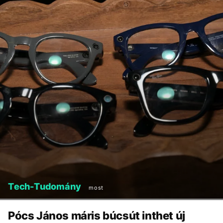
Tech-Tudomány
most
Pócs János máris búcsút inthet új