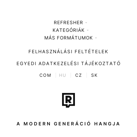
REFRESHER
KATEGÓRIÁK
Médiaajánlat
MÁS FORMÁTUMOK
Zene
Impresszum
Kiemelt tartalmak
Divat
FELHASZNÁLÁSI FELTÉTELEK
Videó
Kultúra
EGYEDI ADATKEZELÉSI TÁJÉKOZTATÓ
Kvíz
ENTR
COM
|
HU
|
CZ
|
SK
Film + sorozat
Tech-Tudomány
Sport
Társadalom
A MODERN GENERÁCIÓ HANGJA
Közélet