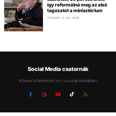
így reformálná meg az alsó
tagozatot a minisztérium
TEGNAP 12:39 -KOR
Social Media csatornák
Kövesd a Refresher.hu-t a social mediában!