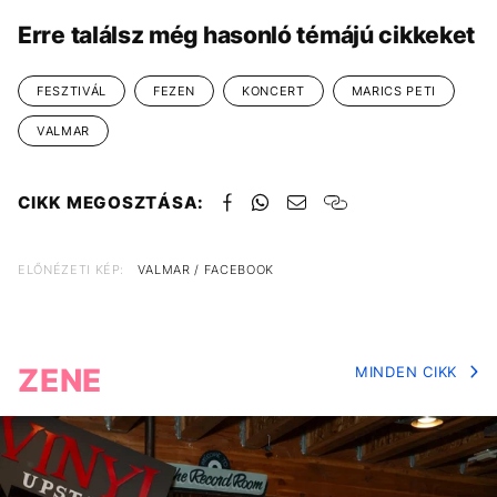
Erre találsz még hasonló témájú cikkeket
FESZTIVÁL
FEZEN
KONCERT
MARICS PETI
VALMAR
CIKK MEGOSZTÁSA:
ELŐNÉZETI KÉP:
VALMAR / FACEBOOK
ZENE
MINDEN CIKK