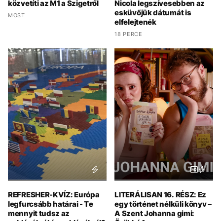
közvetíti az M1 a Szigetről
Nicola legszívesebben az
esküvőjük dátumát is
MOST
elfelejtenék
18 PERCE
REFRESHER-KVÍZ: Európa
LITERÁLISAN 16. RÉSZ: Ez
legfurcsább határai - Te
egy történet nélküli könyv –
mennyit tudsz az
A Szent Johanna gimi: