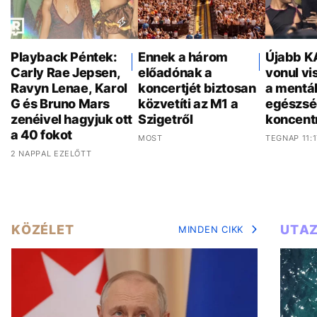
Playback Péntek:
Ennek a három
Újabb K
Carly Rae Jepsen,
előadónak a
vonul vi
Ravyn Lenae, Karol
koncertjét biztosan
a mentál
G és Bruno Mars
közvetíti az M1 a
egészsé
zenéivel hagyjuk ott
Szigetről
koncent
a 40 fokot
MOST
TEGNAP 11:1
2 NAPPAL EZELŐTT
KÖZÉLET
UTA
MINDEN CIKK