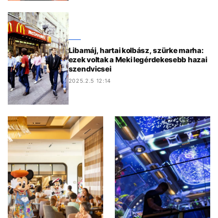
Libamáj, hartai kolbász, szürke marha:
ezek voltak a Meki legérdekesebb hazai
szendvicsei
2025.2.5 12:14