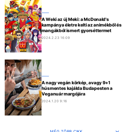
A Weki az új Meki: a McDonald's
kampánya életre kelti az animékből és
mangákból ismert gyorséttermet
2024.2.23 16:09
A nagy vegán körkép, avagy 9+1
húsmentes kajálda Budapesten a
Veganuár margójára
2024.1.20 9:16
MÉG TÖBB CIKK