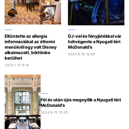
Eltüntette az allergia
DJ-vel és fényjátékkal vár
információkat az éttermi
hétvégente a Nyugati téri
menükről egy volt Disney
McDonald's
alkalmazott, börtönbe
2024.9.10 15:09
kerülhet
2025.1.12 9:14
Fél év után újra megnyílik a Nyugati téri
McDonald's
2024.8.15 15:35