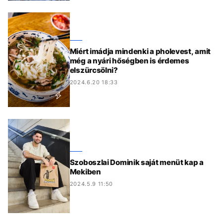
Miért imádja mindenki a pholevest, amit
még a nyári hőségben is érdemes
elszürcsölni?
2024.6.20 18:33
Szoboszlai Dominik saját menüt kap a
Mekiben
2024.5.9 11:50