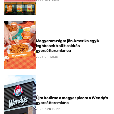
Magyarországra jön Amerika egyik
leghíresebb sült csirkés
gyorsétteremlánca
2025.9.1 12:38
Újra betörne a magyar piacra a Wendy's
gyorsétteremlánc
2025.7.28 10:22