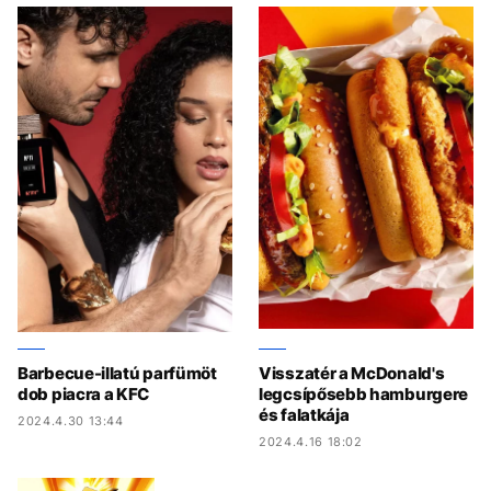
Barbecue-illatú parfümöt
Visszatér a McDonald's
dob piacra a KFC
legcsípősebb hamburgere
és falatkája
2024.4.30 13:44
2024.4.16 18:02