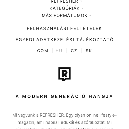
REFRESHER
KATEGÓRIÁK
Médiaajánlat
MÁS FORMÁTUMOK
Zene
Impresszum
Kiemelt tartalmak
Divat
FELHASZNÁLÁSI FELTÉTELEK
Videó
Kultúra
EGYEDI ADATKEZELÉSI TÁJÉKOZTATÓ
Kvíz
ENTR
COM
|
HU
|
CZ
|
SK
Film + sorozat
Tech-Tudomány
Sport
Társadalom
A MODERN GENERÁCIÓ HANGJA
Közélet
Mi vagyunk a REFRESHER. Egy olyan online lifestyle-
Utazás
magazin, ami inspirál, edukál és szórakoztat. Mi
Életmód