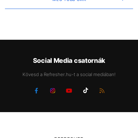
Social Media csatornák
Kövesd a Refresher.hu-t a social mediában!