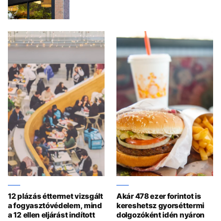
12 plázás éttermet vizsgált
Akár 478 ezer forintot is
a fogyasztóvédelem, mind
kereshetsz gyorséttermi
a 12 ellen eljárást indított
dolgozóként idén nyáron