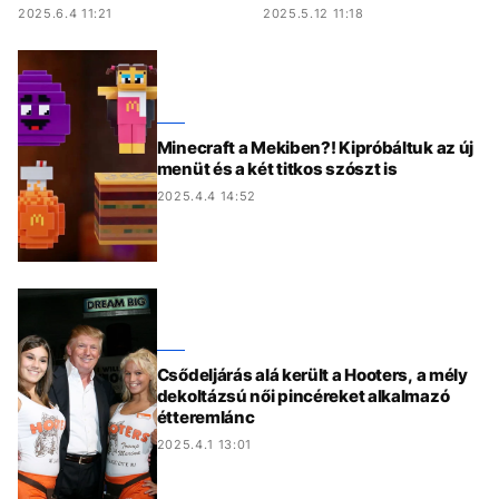
2025.6.4 11:21
2025.5.12 11:18
Minecraft a Mekiben?! Kipróbáltuk az új
menüt és a két titkos szószt is
2025.4.4 14:52
Csődeljárás alá került a Hooters, a mély
dekoltázsú női pincéreket alkalmazó
étteremlánc
2025.4.1 13:01