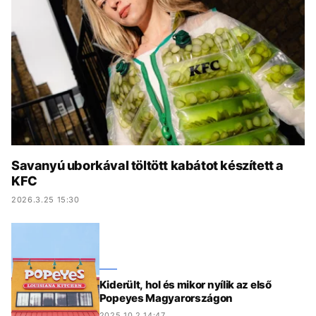
KÖZÉLET
UTAZÁS
ÉLETMÓD
DESIGN
BESZÉLGETÉSEK
ARCOK
VIDEÓ
TÖRTÉNETEK
GASZTRO
Savanyú uborkával töltött kabátot készített a
KFC
2026.3.25 15:30
Kiderült, hol és mikor nyílik az első
Popeyes Magyarországon
2025.10.2 14:47