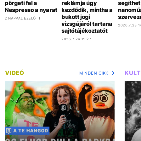
pörgeti fel a
reklámja úgy
segíthet 
Nespresso a nyarat
kezdődik, mintha a
nanoműa
bukott jogi
szervez
2 NAPPAL EZELŐTT
vizsgájáról tartana
2026.7.23 1
sajtótájékoztatót
2026.7.24 15:27
VIDEÓ
KUL
MINDEN CIKK