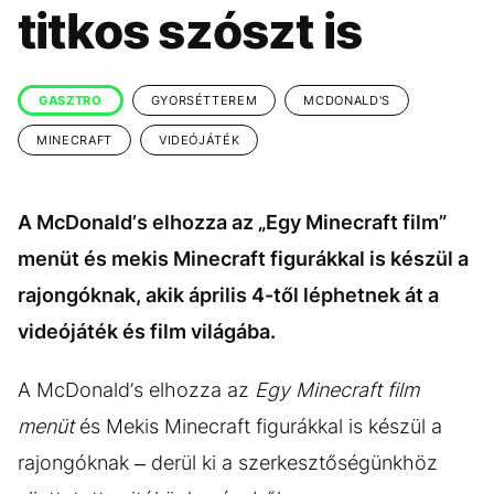
KÖZÉLET
UTAZÁS
titkos szószt is
ÉLETMÓD
DESIGN
BESZÉLGETÉSEK
ARCOK
GASZTRO
GYORSÉTTEREM
MCDONALD'S
VIDEÓ
TÖRTÉNETEK
MINECRAFT
VIDEÓJÁTÉK
GASZTRO
A McDonald’s elhozza az „Egy Minecraft film”
menüt és mekis Minecraft figurákkal is készül a
rajongóknak, akik április 4-től léphetnek át a
videójáték és film világába.
A McDonald’s elhozza az
Egy Minecraft film
menüt
és Mekis Minecraft figurákkal is készül a
rajongóknak – derül ki a szerkesztőségünkhöz