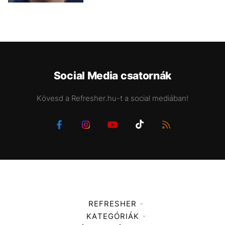
Social Media csatornák
Kövesd a Refresher.hu-t a social mediában!
REFRESHER
KATEGÓRIÁK
Médiaajánlat