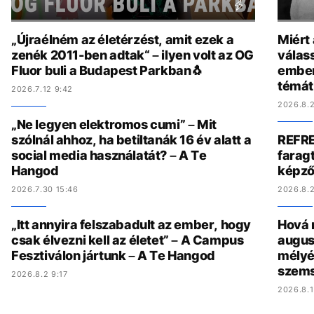
„Újraélném az életérzést, amit ezek a
Miért
zenék 2011-ben adtak“ – ilyen volt az OG
válas
Fluor buli a Budapest Parkban🐧
ember
témát
2026.7.12 9:42
2026.8.2
„Ne legyen elektromos cumi” – Mit
szólnál ahhoz, ha betiltanák 16 év alatt a
REFRE
social media használatát? – A Te
faragt
Hangod
képző
2026.7.30 15:46
2026.8.2
„Itt annyira felszabadult az ember, hogy
Hová 
csak élvezni kell az életet” – A Campus
augus
Fesztiválon jártunk – A Te Hangod
mélyé
szem
2026.8.2 9:17
2026.8.1