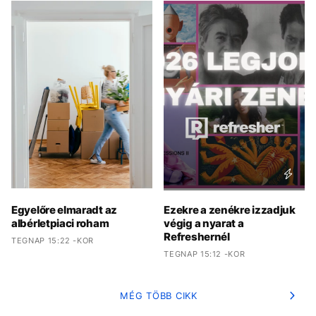
Egyelőre elmaradt az
Ezekre a zenékre izzadjuk
albérletpiaci roham
végig a nyarat a
Refreshernél
TEGNAP 15:22 -KOR
TEGNAP 15:12 -KOR
MÉG TÖBB CIKK