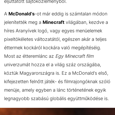
eljuttatott sajtóközleményből.
A
McDonald’s
-ot már eddig is számtalan módon
jelenítették meg a
Minecraft
világában, kezdve a
híres Aranyívek logó, vagy egyes menüelemek
pixeltökéletes változatától, egészen akár a teljes
éttermek kockáról kockára való megépítéséig.
Most az étteremlánc az
Egy Minecraft film
univerzumát hozza el a világ száz országába,
köztük Magyarországra is. Ez a McDonald’s első,
kifejezetten felnőtt játék- és filmrajongóknak szóló
menüje, amely egyben a lánc történetének egyik
legnagyobb szabású globális együttműködése is.