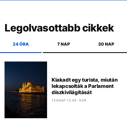
Legolvasottabb cikkek
24 ÓRA
7 NAP
30 NAP
Kiakadt egy turista, miután
lekapcsolták a Parlament
díszkivilágítását
TEGNAP 13:49 -KOR