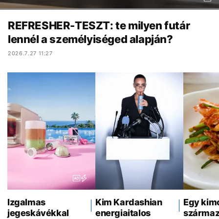
REFRESHER-TESZT: te milyen futár
lennél a személyiséged alapján?
2026.7.27 11:27
Izgalmas
Kim Kardashian
Egy kim
jegeskávékkal
energiaitalos
származ