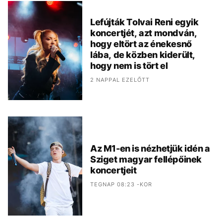
Lefújták Tolvai Reni egyik
koncertjét, azt mondván,
hogy eltört az énekesnő
lába, de közben kiderült,
hogy nem is tört el
2 NAPPAL EZELŐTT
Az M1-en is nézhetjük idén a
Sziget magyar fellépőinek
koncertjeit
TEGNAP 08:23 -KOR