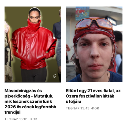
Másodvirágzás és
Eltűnt egy 21 éves fiatal, az
piperkőcség - Mutatjuk,
Ozora fesztiválon látták
mik lesznek szerintünk
utoljára
2026 őszének legforróbb
TEGNAP 15:45 -KOR
trendjei
TEGNAP 16:01 -KOR