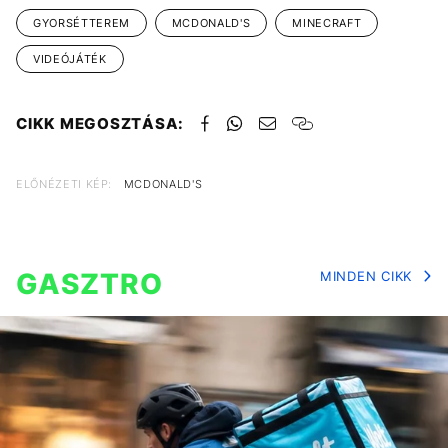
GYORSÉTTEREM
MCDONALD'S
MINECRAFT
VIDEÓJÁTÉK
CIKK MEGOSZTÁSA:
ELŐNÉZETI KÉP:
MCDONALD'S
GASZTRO
MINDEN CIKK