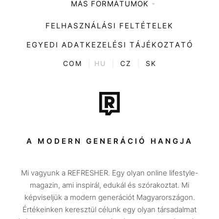
MÁS FORMÁTUMOK
Zene
Impresszum
Kiemelt tartalmak
Divat
FELHASZNÁLÁSI FELTÉTELEK
Videó
Kultúra
EGYEDI ADATKEZELÉSI TÁJÉKOZTATÓ
Kvíz
ENTR
COM
|
HU
|
CZ
|
SK
Film + sorozat
Tech-Tudomány
Sport
Társadalom
A MODERN GENERÁCIÓ HANGJA
Közélet
Mi vagyunk a REFRESHER. Egy olyan online lifestyle-
Utazás
magazin, ami inspirál, edukál és szórakoztat. Mi
Életmód
képviseljük a modern generációt Magyarországon.
Értékeinken keresztül célunk egy olyan társadalmat
Design