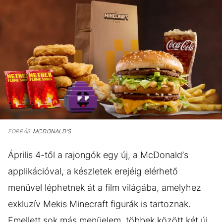
FORRÁS
MCDONALD'S
Április 4-től a rajongók egy új, a McDonald’s
applikációval, a készletek erejéig elérhető
menüvel léphetnek át a film világába, amelyhez
exkluzív Mekis Minecraft figurák is tartoznak.
Emellett sok más menüelem, többek között két új