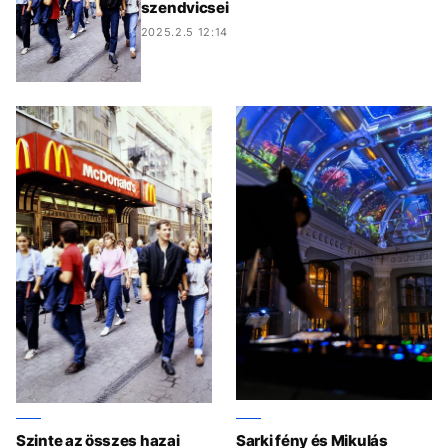
szendvicsei
2025.2.5 12:14
Szinte az összes hazai
Sarki fény és Mikulás