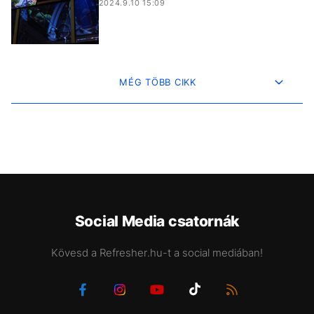
2024.9.10 15:09
MÉG TÖBB CIKK
Social Media csatornák
Kövesd a Refresher.hu-t a social mediában!