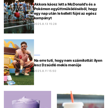
Akkora káosz lett a McDonald's és a
Pokémon együttműködéséből, hogy
egy nap után le kellett fújni az egész
kampányt
2025.8.13 15:28
Na erre tuti, hogy nem számítottál: ilyen
lesz Dzsúdló mekis menüje
2025.8.11 15:50