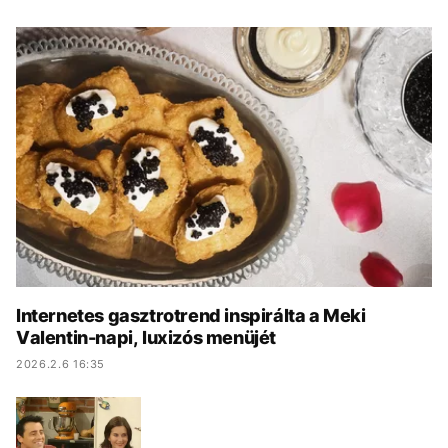
KÖZÉLET
UTAZÁS
ÉLETMÓD
DESIGN
BESZÉLGETÉSEK
ARCOK
VIDEÓ
TÖRTÉNETEK
GASZTRO
Internetes gasztrotrend inspirálta a Meki
Valentin-napi, luxizós menüjét
2026.2.6 16:35