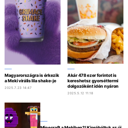
Magyarországra is érkezik
Akár 478 ezer forintot is
a Meki virális lila shake-je
kereshetsz gyorséttermi
dolgozóként idén nyáron
2025.7.23 14:47
2025.5.12 11:18
Minecraft a Mekiben?! Kipróbáltuk az új