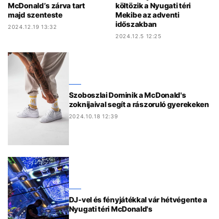
McDonald’s zárva tart
költözik a Nyugati téri
majd szenteste
Mekibe az adventi
időszakban
2024.12.19 13:32
2024.12.5 12:25
Szoboszlai Dominik a McDonald's
zoknijaival segít a rászoruló gyerekeken
2024.10.18 12:39
DJ-vel és fényjátékkal vár hétvégente a
Nyugati téri McDonald's