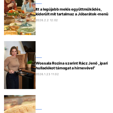
Itt a legújabb mekis együttműködés,
kiderült mit tartalmaz a Jóbarátok-menü
2026.2.2 12:02
Wossala Rozina szerint Rácz Jenő „ipari
hulladékot támogat a hírnevével”
2026.1.23 11:02