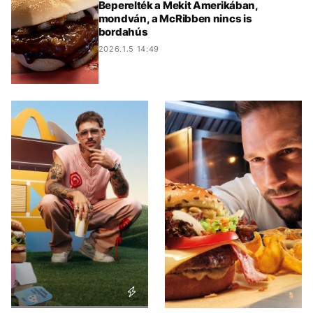
Beperelték a Mekit Amerikában,
mondván, a McRibben nincs is
bordahús
2026.1.5 14:49