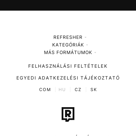
REFRESHER
KATEGÓRIÁK
Médiaajánlat
MÁS FORMÁTUMOK
Zene
Impresszum
Kiemelt tartalmak
Divat
FELHASZNÁLÁSI FELTÉTELEK
Videó
Kultúra
EGYEDI ADATKEZELÉSI TÁJÉKOZTATÓ
Kvíz
ENTR
COM
|
HU
|
CZ
|
SK
Film + sorozat
Tech-Tudomány
Sport
Társadalom