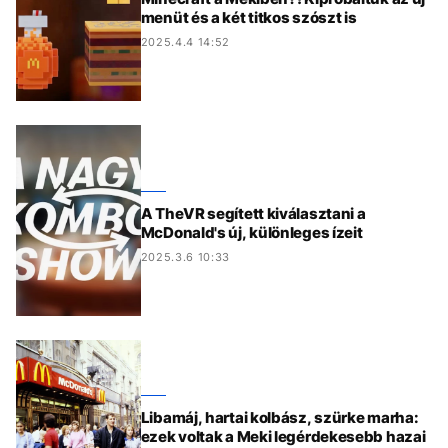
menüt és a két titkos szószt is
2025.4.4 14:52
A TheVR segített kiválasztani a
McDonald's új, különleges ízeit
2025.3.6 10:33
Libamáj, hartai kolbász, szürke marha:
ezek voltak a Meki legérdekesebb hazai