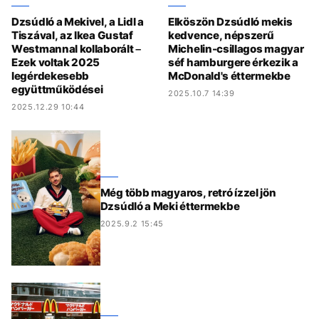
Dzsúdló a Mekivel, a Lidl a
Elköszön Dzsúdló mekis
Tiszával, az Ikea Gustaf
kedvence, népszerű
Westmannal kollaborált –
Michelin-csillagos magyar
Ezek voltak 2025
séf hamburgere érkezik a
legérdekesebb
McDonald's éttermekbe
együttműködései
2025.10.7 14:39
2025.12.29 10:44
Még több magyaros, retró ízzel jön
Dzsúdló a Meki éttermekbe
2025.9.2 15:45