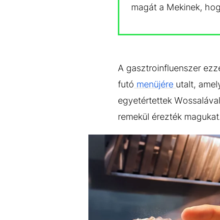
magát a Mekinek, hogy
A gasztroinfluenszer ez
futó
menüjére
utalt, amel
egyetértettek Wossalával
remekül érezték magukat