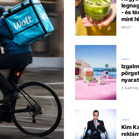
legna
- és t
mint h
MOST
Izgalm
pörget
nyarat
3 NAPPAL
Kim Ka
reklám