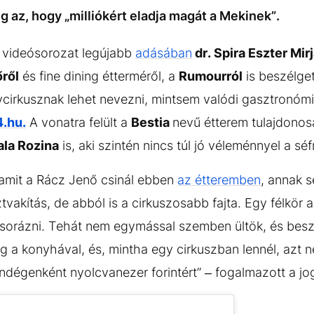
g az, hogy „milliókért eladja magát a Mekinek”.
videósorozat legújabb
adásában
dr. Spira Eszter Mir
ről
és fine dining étterméről, a
Rumourról
is beszélget
ycirkusznak lehet nevezni, mintsem valódi gasztronóm
.hu.
A vonatra felült a
Bestia
nevű étterem tulajdonos
la Rozina
is, aki szintén nincs túl jó véleménnyel a séf
amit a Rácz Jenő csinál ebben
az étteremben
, annak 
vakítás, de abból is a cirkuszosabb fajta. Egy félkör a
sorázni. Tehát nem egymással szemben ültök, és bes
g a konyhával, és, mintha egy cirkuszban lennél, azt 
ndégenként nyolcvanezer forintért” – fogalmazott a jog