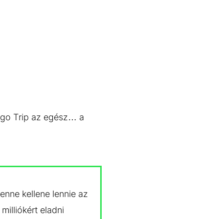
 Ego Trip az egész… a
enne kellene lennie az
illiókért eladni