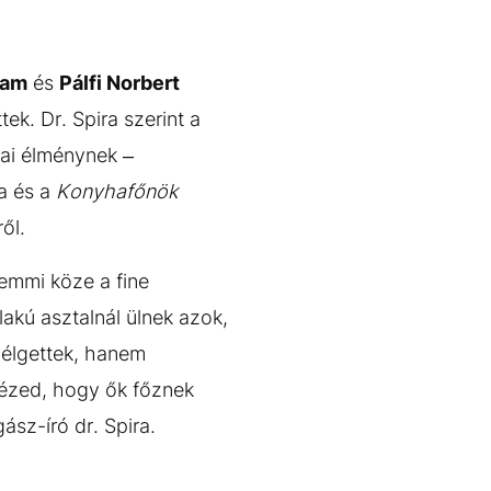
jam
és
Pálfi Norbert
tek. Dr. Spira szerint a
iai élménynek –
a és a
Konyhafőnök
ről.
semmi köze a fine
lakú asztalnál ülnek azok,
zélgettek, hanem
nézed, hogy ők főznek
ász-író dr. Spira.