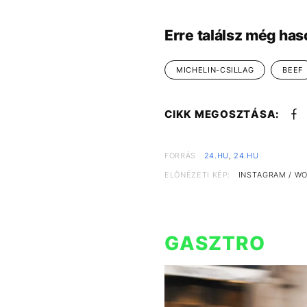
Erre találsz még has
MICHELIN-CSILLAG
BEEF
CIKK MEGOSZTÁSA:
FORRÁS
24.HU
,
24.HU
ELŐNÉZETI KÉP:
INSTAGRAM / WO
GASZTRO