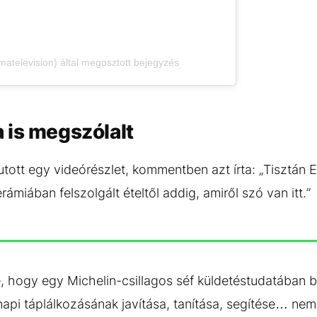
elevision) által megosztott bejegyzés
 is megszólalt
utott egy videórészlet, kommentben azt írta: „Tisztán
rámiában felszolgált ételtől addig, amiről szó van itt.”
e, hogy egy Michelin-csillagos séf küldetéstudatában b
pi táplálkozásának javítása, tanítása, segítése… nem m