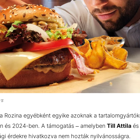
'S
a Rozina egyébként egyike azoknak a tartalomgyártó
-ban és 2024-ben. A támogatás – amelyben
Till Attila
é
ági érdekre hivatkozva nem hozták nyilvánosságra.