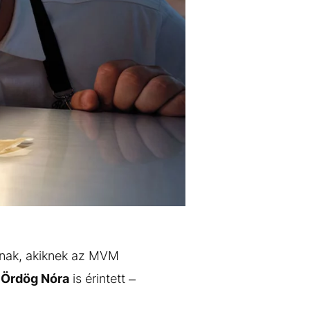
knak, akiknek az MVM
s
Ördög Nóra
is érintett –