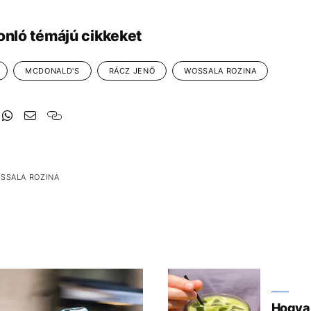
onló témájú cikkeket
MCDONALD'S
RÁCZ JENŐ
WOSSALA ROZINA
SSALA ROZINA
Hogyan