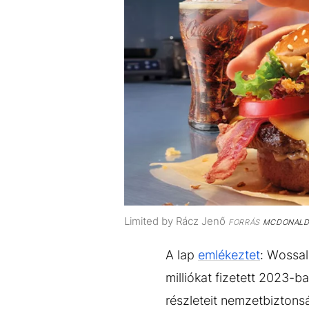
Limited by Rácz Jenő
FORRÁS
MCDONALD
A lap
emlékeztet
: Wossal
milliókat fizetett 2023
részleteit nemzetbiztons