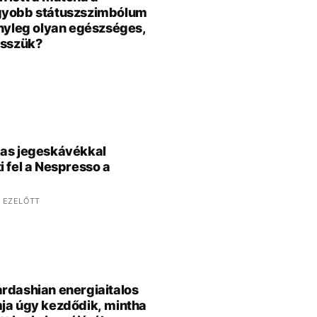
gyobb státuszszimbólum
ényleg olyan egészséges,
isszük?
as jegeskávékkal
i fel a Nespresso a
 EZELŐTT
rdashian energiaitalos
ja úgy kezdődik, mintha