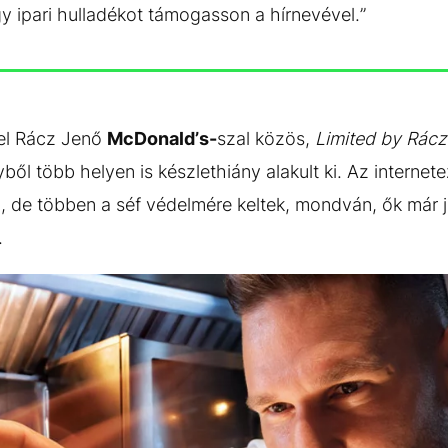
 ipari hulladékot támogasson a hírnevével.”
zel Rácz Jenő
McDonald’s-
szal közös,
Limited by Rác
yből több helyen is készlethiány alakult ki. Az interne
, de többen a séf védelmére keltek, mondván, ők már j
.