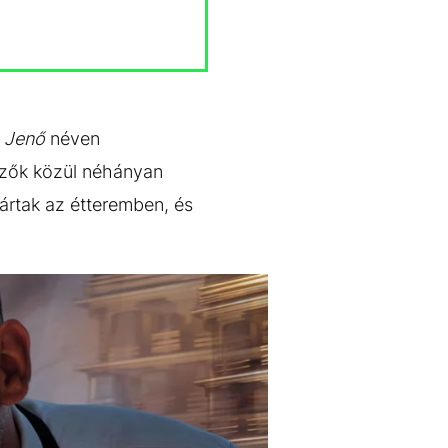
z Jenő
néven
tezők közül néhányan
ártak az étteremben, és