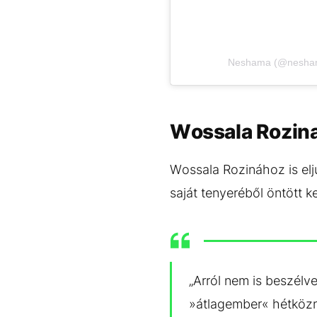
Neshama (@neshamat
Wossala Rozina
Wossala Rozinához is elj
saját tenyeréből öntött ke
„Arról nem is beszélv
»átlagember« hétközna