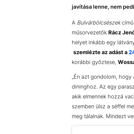
EGYÉB FORMÁTUMOK
REFRESHER
javítása lenne, nem pedi
Kiemelt tartalmak
Videó
Kvíz
Médiaajánlat
Impresszum
A
Bulvárbölcsészek
című 
műsorvezetők
Rácz Jenő
helyet inkább egy látván
szemlézte az adást a
24
korábbi győztese,
Wossa
„Én azt gondolom, hogy 
dininghoz. Az egy paraszt
akik elmennek hozzá vac
szemben ülsz a séffel me
meg tálalnak. Mindezt ve