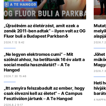
„Újraélném az életérzést, amit ezek a
Mutat
zenék 2011-ben adtak“ – ilyen volt az OG
melyi
Fluor buli a Budapest Parkban🐧
alapj
2026.7.12 9:42
2026.7.2
„Ne legyen elektromos cumi” – Mit
Jöhet
szólnál ahhoz, ha betiltanák 16 év alatt a
működ
social media használatát? – A Te
Magy
Hangod
2026.7.3
2026.7.30 15:46
Heti h
„Itt annyira felszabadult az ember, hogy
hívják
csak élvezni kell az életet” – A Campus
barát
Fesztiválon jártunk – A Te Hangod
4 NAPPA
2026.8.2 9:17