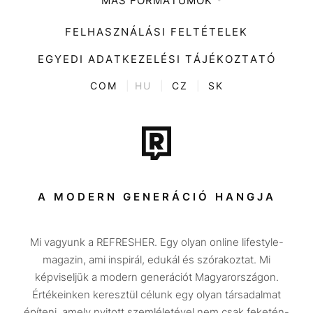
MÁS FORMÁTUMOK
Zene
Impresszum
Kiemelt tartalmak
Divat
FELHASZNÁLÁSI FELTÉTELEK
Videó
Kultúra
EGYEDI ADATKEZELÉSI TÁJÉKOZTATÓ
Kvíz
ENTR
COM
|
HU
|
CZ
|
SK
Film + sorozat
Tech-Tudomány
Sport
Társadalom
A MODERN GENERÁCIÓ HANGJA
Közélet
Mi vagyunk a REFRESHER. Egy olyan online lifestyle-
Utazás
magazin, ami inspirál, edukál és szórakoztat. Mi
Életmód
képviseljük a modern generációt Magyarországon.
Értékeinken keresztül célunk egy olyan társadalmat
Design
építeni, amely nyitott szemléletével nem csak feketén-