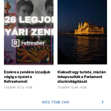
Ezekre a zenékre izzadjuk
Kiakadt egy turista, miután
végig a nyarat a
lekapcsolták a Parlament
Refreshernél
díszkivilágítását
TEGNAP 15:12 -KOR
TEGNAP 13:49 -KOR
MÉG TÖBB CIKK