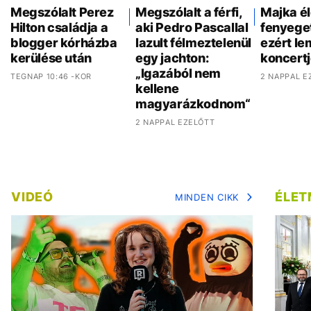
Megszólalt Perez
Megszólalt a férfi,
Majka é
Hilton családja a
aki Pedro Pascallal
fenyeget
blogger kórházba
lazult félmeztelenül
ezért l
kerülése után
egy jachton:
koncertj
„Igazából nem
TEGNAP 10:46 -KOR
2 NAPPAL E
kellene
magyarázkodnom“
2 NAPPAL EZELŐTT
VIDEÓ
ÉLE
MINDEN CIKK