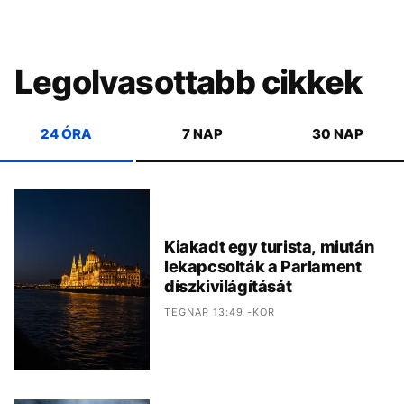
Legolvasottabb cikkek
24 ÓRA
7 NAP
30 NAP
Kiakadt egy turista, miután
lekapcsolták a Parlament
díszkivilágítását
TEGNAP 13:49 -KOR