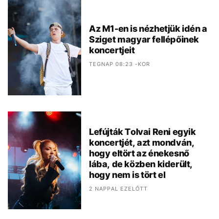
Az M1-en is nézhetjük idén a
Sziget magyar fellépőinek
koncertjeit
TEGNAP 08:23 -KOR
Lefújták Tolvai Reni egyik
koncertjét, azt mondván,
hogy eltört az énekesnő
lába, de közben kiderült,
hogy nem is tört el
2 NAPPAL EZELŐTT