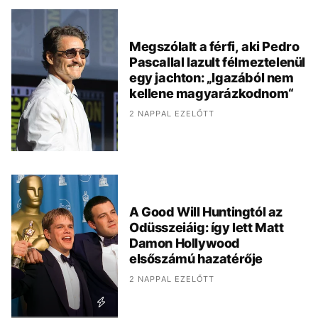
Megszólalt a férfi, aki Pedro
Pascallal lazult félmeztelenül
egy jachton: „Igazából nem
kellene magyarázkodnom“
2 NAPPAL EZELŐTT
A Good Will Huntingtól az
Odüsszeiáig: így lett Matt
Damon Hollywood
elsőszámú hazatérője
2 NAPPAL EZELŐTT