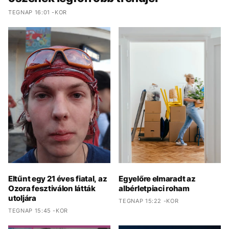
TEGNAP 16:01 -KOR
Eltűnt egy 21 éves fiatal, az
Egyelőre elmaradt az
Ozora fesztiválon látták
albérletpiaci roham
utoljára
TEGNAP 15:22 -KOR
TEGNAP 15:45 -KOR