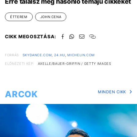
Erre találsz még hasonló témájú cikkeket
ÉTTEREM
JOHN CENA
CIKK MEGOSZTÁSA:
FORRÁS
SKYDANCE.COM
,
24.HU
,
MICHELIN.COM
ELŐNÉZETI KÉP:
AXELLE/BAUER-GRIFFIN / GETTY IMAGES
ARCOK
MINDEN CIKK