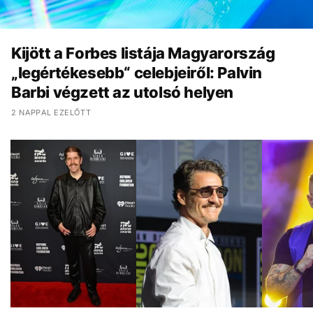
Kijött a Forbes listája Magyarország
„legértékesebb“ celebjeiről: Palvin
Barbi végzett az utolsó helyen
2 NAPPAL EZELŐTT