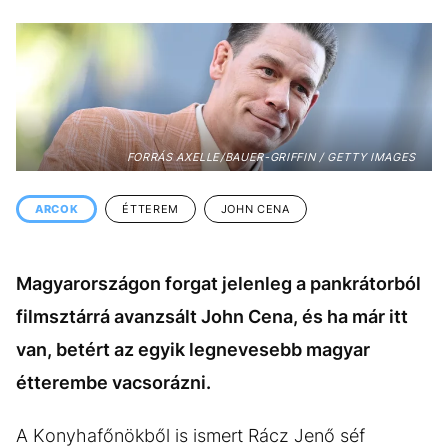
KÖZÉLET
UTAZÁS
ÉLETMÓD
DESIGN
BESZÉLGETÉSEK
ARCOK
VIDEÓ
TÖRTÉNETEK
FORRÁS AXELLE/BAUER-GRIFFIN / GETTY IMAGES
GASZTRO
ARCOK
ÉTTEREM
JOHN CENA
Magyarországon forgat jelenleg a pankrátorból
filmsztárrá avanzsált John Cena, és ha már itt
van, betért az egyik legnevesebb magyar
étterembe vacsorázni.
A Konyhafőnökből is ismert Rácz Jenő séf