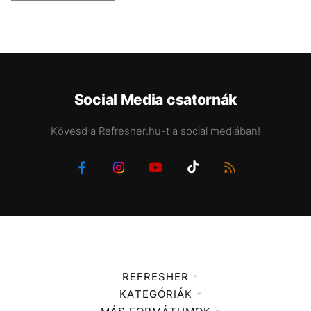
Social Media csatornák
Kövesd a Refresher.hu-t a social mediában!
REFRESHER
KATEGÓRIÁK
Médiaajánlat