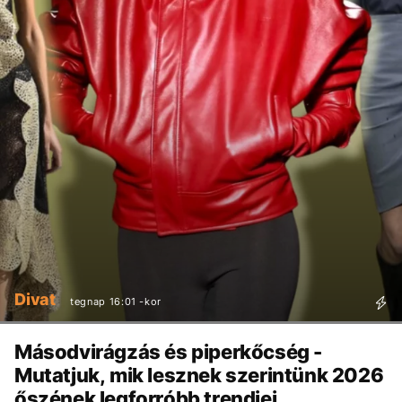
Divat
tegnap 16:01 -kor
Másodvirágzás és piperkőcség -
Mutatjuk, mik lesznek szerintünk 2026
őszének legforróbb trendjei