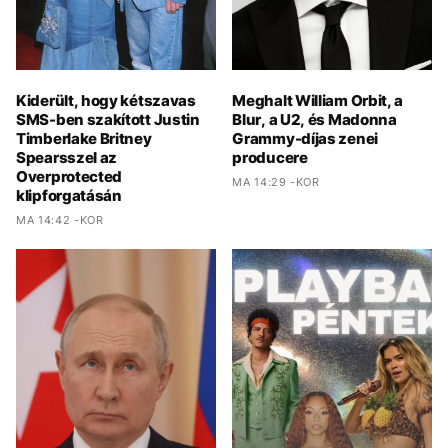
Kiderült, hogy kétszavas
Meghalt William Orbit, a
SMS-ben szakított Justin
Blur, a U2, és Madonna
Timberlake Britney
Grammy-díjas zenei
Spearsszel az
producere
Overprotected
MA 14:29 -KOR
klipforgatásán
MA 14:42 -KOR