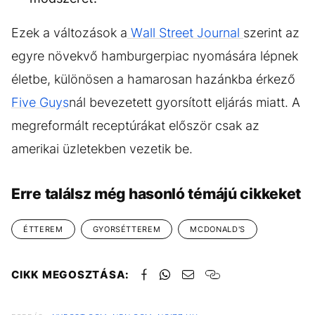
Ezek a változások a
Wall Street Journal
szerint az
egyre növekvő hamburgerpiac nyomására lépnek
életbe, különösen a hamarosan hazánkba érkező
Five Guys
nál bevezetett gyorsított eljárás miatt. A
megreformált receptúrákat először csak az
amerikai üzletekben vezetik be.
Erre találsz még hasonló témájú cikkeket
ÉTTEREM
GYORSÉTTEREM
MCDONALD'S
CIKK MEGOSZTÁSA: