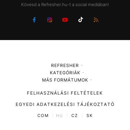
Kövesd a Refresher.hu-t a social mediában!
REFRESHER
KATEGÓRIÁK
Médiaajánlat
MÁS FORMÁTUMOK
Zene
Impresszum
Kiemelt tartalmak
Divat
FELHASZNÁLÁSI FELTÉTELEK
Videó
Kultúra
EGYEDI ADATKEZELÉSI TÁJÉKOZTATÓ
Kvíz
ENTR
COM
|
HU
|
CZ
|
SK
Film + sorozat