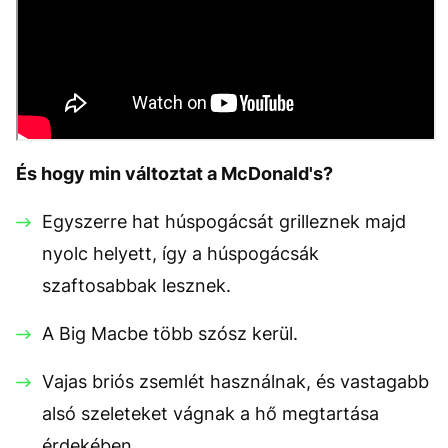
És hogy min változtat a McDonald's?
Egyszerre hat húspogácsát grilleznek majd
nyolc helyett, így a húspogácsák
szaftosabbak lesznek.
A Big Macbe több szósz kerül.
Vajas briós zsemlét használnak, és vastagabb
alsó szeleteket vágnak a hő megtartása
érdekében.