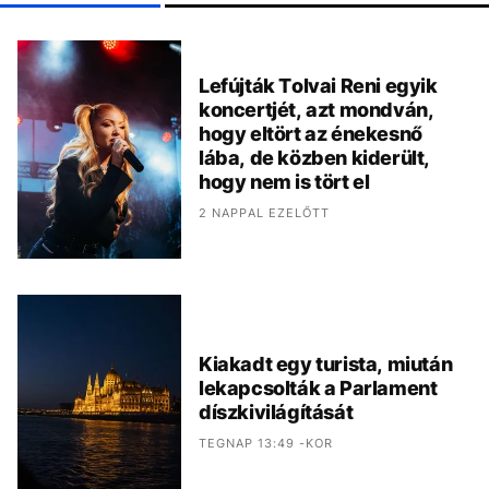
Lefújták Tolvai Reni egyik
koncertjét, azt mondván,
hogy eltört az énekesnő
lába, de közben kiderült,
hogy nem is tört el
2 NAPPAL EZELŐTT
Kiakadt egy turista, miután
lekapcsolták a Parlament
díszkivilágítását
TEGNAP 13:49 -KOR