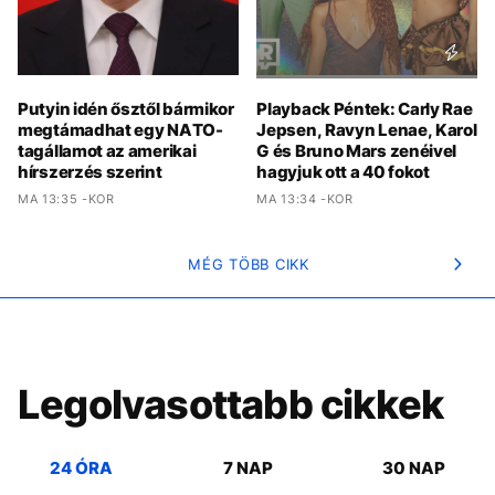
Putyin idén ősztől bármikor
Playback Péntek: Carly Rae
megtámadhat egy NATO-
Jepsen, Ravyn Lenae, Karol
tagállamot az amerikai
G és Bruno Mars zenéivel
hírszerzés szerint
hagyjuk ott a 40 fokot
MA 13:35 -KOR
MA 13:34 -KOR
MÉG TÖBB CIKK
Legolvasottabb cikkek
24 ÓRA
7 NAP
30 NAP