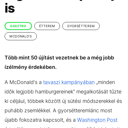
KÖZÉLET
UTAZÁS
is
ÉLETMÓD
DESIGN
BESZÉLGETÉSEK
ARCOK
GASZTRO
ÉTTEREM
GYORSÉTTEREM
VIDEÓ
TÖRTÉNETEK
MCDONALD'S
GASZTRO
Több mint 50 újítást vezetnek be a még jobb
ízélmény érdekében.
A McDonald's a
tavaszi kampányában
„minden
idők legjobb hamburgereinek“ megalkotását tűzte
ki céljául, többek között új sütési módszerekkel és
puhább zsemlékkel. A gyorsétteremlánc most
újabb fokozatra kapcsolt, és a
Washington Post