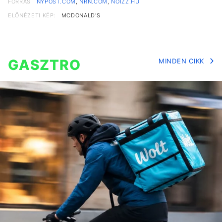
FORRÁS
NYPOST.COM
,
NRN.COM
,
NOIZZ.HU
ELŐNÉZETI KÉP:
MCDONALD'S
GASZTRO
MINDEN CIKK