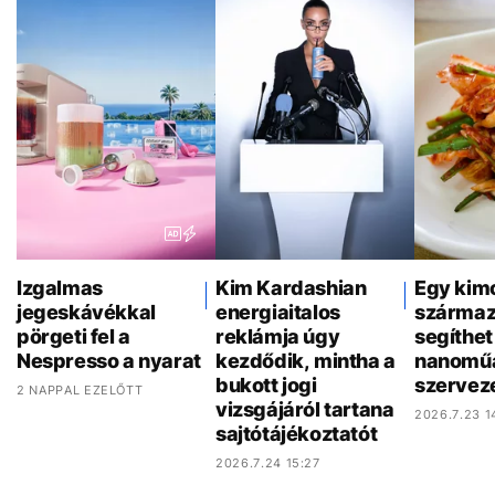
Izgalmas
Kim Kardashian
Egy kim
jegeskávékkal
energiaitalos
származ
pörgeti fel a
reklámja úgy
segíthet 
Nespresso a nyarat
kezdődik, mintha a
nanoműa
bukott jogi
szervez
2 NAPPAL EZELŐTT
vizsgájáról tartana
2026.7.23 1
sajtótájékoztatót
2026.7.24 15:27