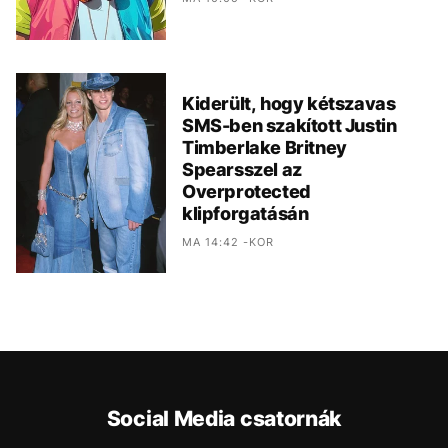
Kiderült, hogy kétszavas
SMS-ben szakított Justin
Timberlake Britney
Spearsszel az
Overprotected
klipforgatásán
MA 14:42 -KOR
Social Media csatornák