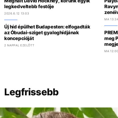
Meghalt David Hockney, korunk egyik
Playb
legkedveltebb festője
Ravyn
zenéiv
2026.6.12 13:03
MA 13:3
Új híd épülhet Budapesten: elfogadták
az Óbudai-sziget gyaloghídjának
PREMI
koncepcióját
meg P
megje
2 NAPPAL EZELŐTT
MA 12:0
Legfrissebb