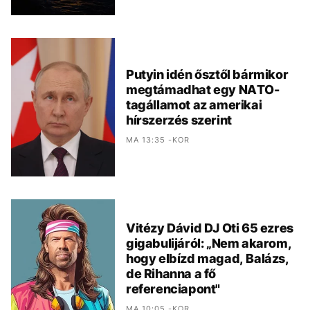
Putyin idén ősztől bármikor
megtámadhat egy NATO-
tagállamot az amerikai
hírszerzés szerint
MA 13:35 -KOR
Vitézy Dávid DJ Oti 65 ezres
gigabulijáról: „Nem akarom,
hogy elbízd magad, Balázs,
de Rihanna a fő
referenciapont"
MA 10:05 -KOR