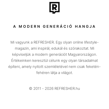
Tech-Tudomány
Sport
Társadalom
A MODERN GENERÁCIÓ HANGJA
Közélet
Mi vagyunk a REFRESHER. Egy olyan online lifestyle-
Utazás
magazin, ami inspirál, edukál és szórakoztat. Mi
Életmód
képviseljük a modern generációt Magyarországon.
Értékeinken keresztül célunk egy olyan társadalmat
Design
építeni, amely nyitott szemléletével nem csak feketén-
Beszélgetések
fehéren látja a világot.
Arcok
© 2011 - 2026 REFRESHER.hu
Videó
Történetek