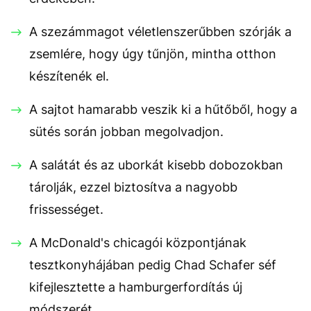
A szezámmagot véletlenszerűbben szórják a
zsemlére, hogy úgy tűnjön, mintha otthon
készítenék el.
A sajtot hamarabb veszik ki a hűtőből, hogy a
sütés során jobban megolvadjon.
A salátát és az uborkát kisebb dobozokban
tárolják, ezzel biztosítva a nagyobb
frissességet.
A McDonald's chicagói központjának
tesztkonyhájában pedig Chad Schafer séf
kifejlesztette a hamburgerfordítás új
módszerét.