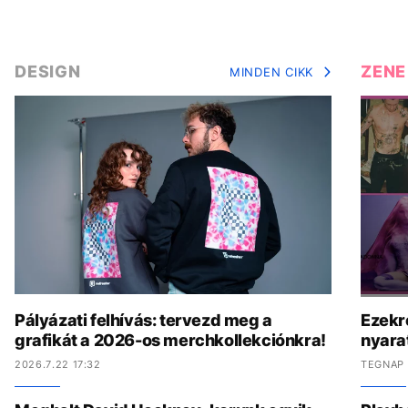
DESIGN
ZENE
MINDEN CIKK
Pályázati felhívás: tervezd meg a
Ezekr
grafikát a 2026-os merchkollekciónkra!
nyara
2026.7.22 17:32
TEGNAP 