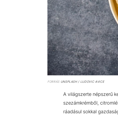
FORRÁS
UNSPLASH / LUDOVIC AVICE
A világszerte népszerű k
szezámkrémből, citromlé
ráadásul sokkal gazdaságo