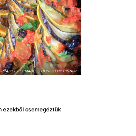
ORRÁS GETTYIMAGES / OLIVES FOR DINNER
ben ezekből csemegéztük