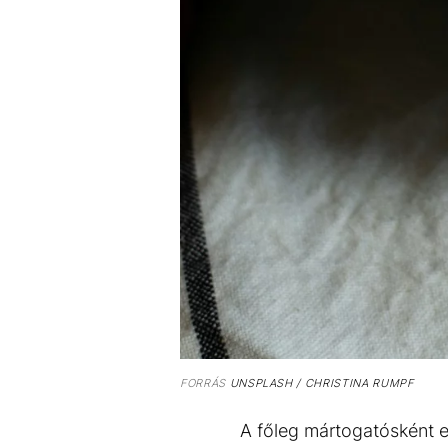
FORRÁS
UNSPLASH / CHRISTINA RUMPF
A főleg mártogatósként el