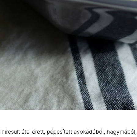
híresült étel érett, pépesített avokádóból, hagymából, 