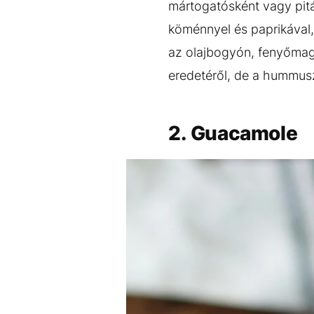
mártogatósként vagy pitá
köménnyel és paprikával,
az olajbogyón, fenyőmag
eredetéről, de a hummusz
2. Guacamole