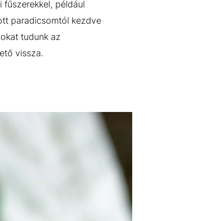
 fűszerekkel, például
gott paradicsomtól kezdve
sokat tudunk az
ető vissza.