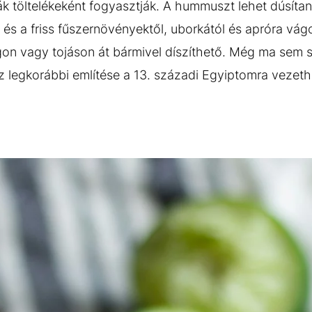
k töltelékeként fogyasztják. A hummuszt lehet dúsítani
 és a friss fűszernövényektől, uborkától és apróra vá
on vagy tojáson át bármivel díszíthető. Még ma sem 
 legkorábbi említése a 13. századi Egyiptomra vezeth