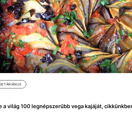
F
GETÁRIÁNUS
e a világ 100 legnépszerűbb vega kajáját, cikkünk