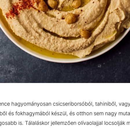
ence hagyományosan csicseriborsóból, tahiniből, vagy
ből és fokhagymából készül, és otthon sem nagy muta
sabb is. Tálaláskor jellemzően olívaolajjal locsolják 