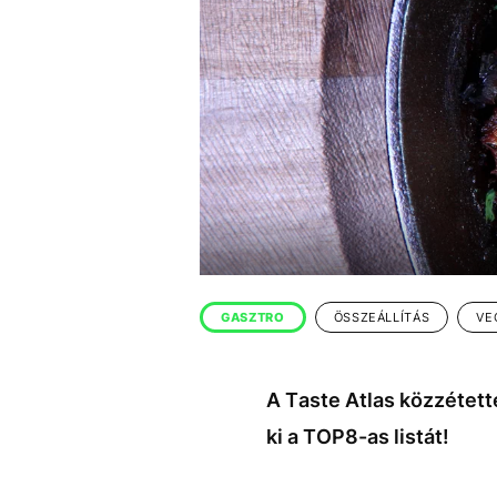
EGYÉB FORMÁTUMOK
REFRESHER
Kiemelt tartalmak
Videó
Kvíz
Médiaajánlat
Impresszum
GASZTRO
ÖSSZEÁLLÍTÁS
VE
A Taste Atlas közzétett
ki a TOP8-as listát!