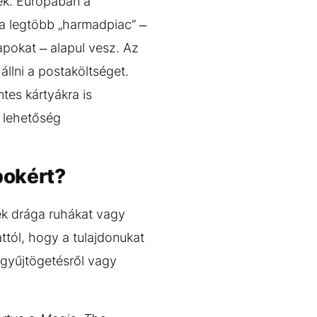
ek. Európában a
 a legtöbb „harmadpiac” –
apokat – alapul vesz. Az
állni a postaköltséget.
tes kártyákra is
 lehetőség
pokért?
ek drága ruhákat vagy
ttól, hogy a tulajdonukat
 gyűjtögetésről vagy