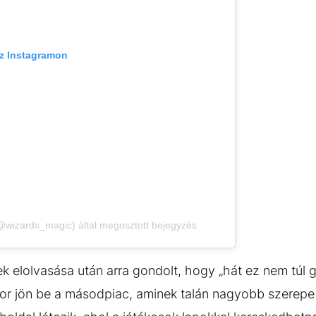
az Instagramon
@wizards_magic) által megosztott bejegyzés
k elolvasása után arra gondolt, hogy „hát ez nem túl 
nkor jön be a másodpiac, aminek talán nagyobb szerep