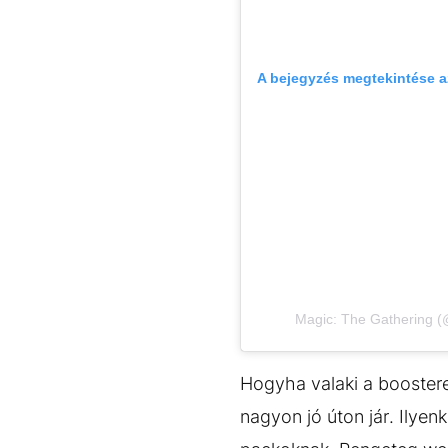
A bejegyzés megtekintése 
Magic: The Gathering (
Hogyha valaki a boostere
nagyon jó úton jár. Ilye