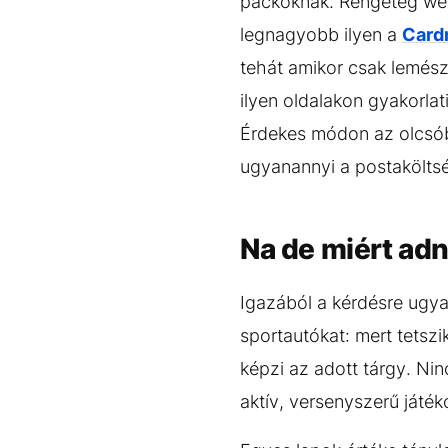
packoknak. Rengeteg webo
legnagyobb ilyen a
Card
tehát amikor csak lemész 
ilyen oldalakon gyakorlat
Érdekes módon az olcsóbb
ugyanannyi a postaköltsé
Na de miért adn
Igazából a kérdésre ugya
sportautókat: mert tetszi
képzi az adott tárgy. Ni
aktív, versenyszerű játék