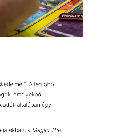
eskedelmet”. A legtöbb
agok, amelyekből
kiadók általában úgy
ajátékban, a
Magic: The