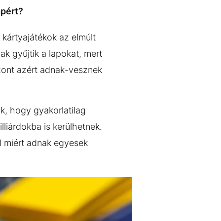
apért?
kártyajátékok az elmúlt
k gyűjtik a lapokat, mert
szont azért adnak-vesznek
ük, hogy gyakorlatilag
liárdokba is kerülhetnek.
l miért adnak egyesek