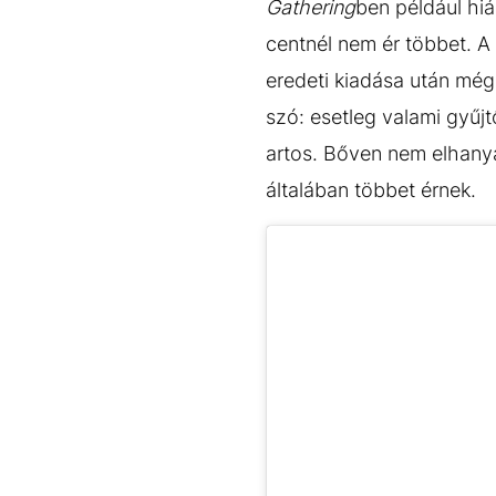
Gathering
ben például hiá
centnél nem ér többet. A 
eredeti kiadása után még
szó: esetleg valami gyűjtő
artos. Bőven nem elhanya
általában többet érnek.