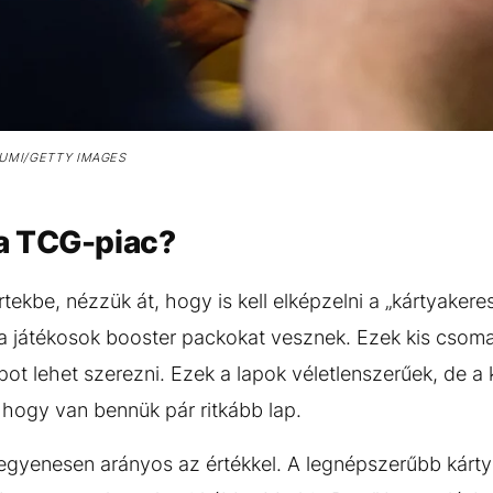
UMI/GETTY IMAGES
a TCG-piac?
tekbe, nézzük át, hogy is kell elképzelni a „kártyaker
 játékosok booster packokat vesznek. Ezek kis csom
ot lehet szerezni. Ezek a lapok véletlenszerűek, de a 
 hogy van bennük pár ritkább lap.
egyenesen arányos az értékkel. A legnépszerűbb kárty