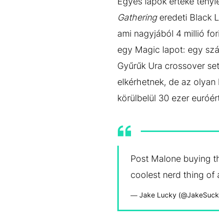
Egyes lapok értéke tényle
Gathering
eredeti Black L
ami nagyjából 4 millió fo
egy Magic lapot: egy szá
Gyűrűk Ura crossover set
elkérhetnek, de az olyan
körülbelül 30 ezer euróé
Post Malone buying th
coolest nerd thing of 
— Jake Lucky (@JakeSuc