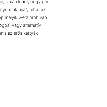
an, simán lehet, hogy pár
„nyomták újra”, tehát az
p melyik „verzióról” van
logós) vagy alternatív
nis az erős kártyák