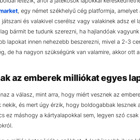
ldal létezik, ahol a játékosok lapokkal kereskedhetn
market
, egy német székhelyű cég platformja, amelyet
játszani és valakivel cserélsz vagy valakinek adsz el l
ilag bármit be tudunk szerezni, ha hajlandóak vagyunk 
 lapokat innen nehezebb beszerezni, mivel a 2-3 cen
g, de ha nagyon szükségünk van valamire, akkor ott a
ak az emberek milliókat egyes la
naz a válasz, mint arra, hogy miért vesznek az ember
k nekik, és mert úgy érzik, hogy boldogabbak lesznek a
ncs ez máshogy a kártyalapokkal sem, legyen szó csak
okról.