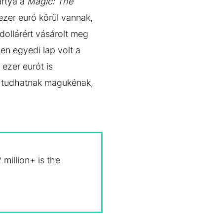
ártya a
Magic: The
ezer euró körül vannak,
 dollárért vásárolt meg
en egyedi lap volt a
ezer eurót is
i tudhatnak magukénak,
million+ is the