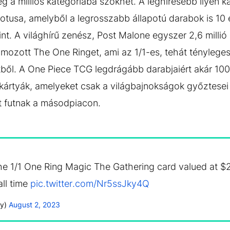
g a milliós kategóriába szökhet. A leghíresebb ilyen k
otusa, amelyből a legrosszabb állapotú darabok is 10 
rint. A világhírű zenész, Post Malone egyszer 2,6 millió
mozott The One Ringet, ami az 1/1-es, tehát tényleges
ből. A One Piece TCG legdrágább darabjaiért akár 100 
 kártyák, amelyeket csak a világbajnokságok győztese
rt futnak a másodpiacon.
e 1/1 One Ring Magic The Gathering card valued at $2 
all time
pic.twitter.com/Nr5ssJky4Q
ky)
August 2, 2023