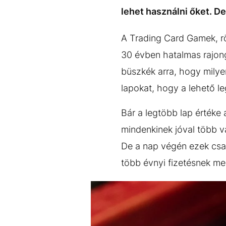
EGYÉB FORMÁTUMOK
REFRESHER
lehet használni őket. De
Kiemelt tartalmak
Videó
Kvíz
Médiaajánlat
Impresszum
A Trading Card Gamek, rö
30 évben hatalmas rajongó
büszkék arra, hogy milye
lapokat, hogy a lehető le
Bár a legtöbb lap értéke 
mindenkinek jóval több va
De a nap végén ezek csak
több évnyi fizetésnek me