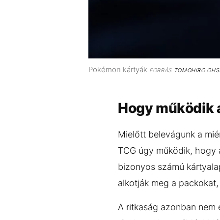
Pokémon kártyák
FORRÁS
TOMOHIRO OHS
Hogy működik 
Mielőtt belevágunk a miér
TCG úgy működik, hogy a
bizonyos számú kártyalap
alkotják meg a packokat,
A ritkaság azonban nem 