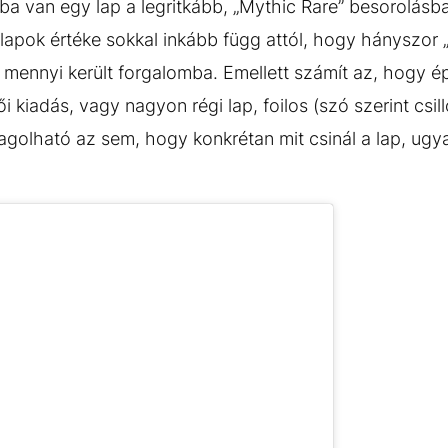
ba van egy lap a legritkább, „Mythic Rare” besorolásb
lapok értéke sokkal inkább függ attól, hogy hányszor 
 mennyi került forgalomba. Emellett számít az, hogy ép
i kiadás, vagy nagyon régi lap, foilos (szó szerint csil
golható az sem, hogy konkrétan mit csinál a lap, ugya