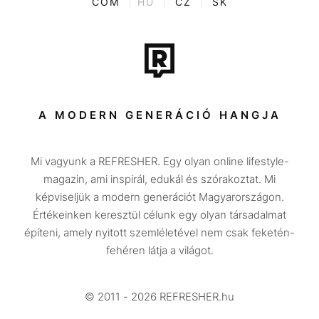
COM
|
HU
|
CZ
|
SK
Film + sorozat
Tech-Tudomány
Sport
Társadalom
A MODERN GENERÁCIÓ HANGJA
Közélet
Mi vagyunk a REFRESHER. Egy olyan online lifestyle-
Utazás
magazin, ami inspirál, edukál és szórakoztat. Mi
Életmód
képviseljük a modern generációt Magyarországon.
Értékeinken keresztül célunk egy olyan társadalmat
Design
építeni, amely nyitott szemléletével nem csak feketén-
Beszélgetések
fehéren látja a világot.
Arcok
© 2011 - 2026 REFRESHER.hu
Videó