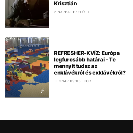
Krisztián
2 NAPPAL EZELŐTT
REFRESHER-KVÍZ: Európa
legfurcsább határai - Te
mennyit tudsz az
enklávékról és exklávékról?
TEGNAP 09:03 -KOR