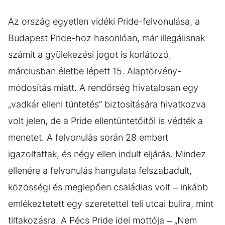
Az ország egyetlen vidéki Pride-felvonulása, a
Budapest Pride-hoz hasonlóan, már illegálisnak
számít a gyülekezési jogot is korlátozó,
márciusban életbe lépett 15. Alaptörvény-
módosítás miatt. A rendőrség hivatalosan egy
„vadkár elleni tüntetés” biztosítására hivatkozva
volt jelen, de a Pride ellentüntetőitől is védték a
menetet. A felvonulás során 28 embert
igazoltattak, és négy ellen indult eljárás. Mindez
ellenére a felvonulás hangulata felszabadult,
közösségi és meglepően családias volt – inkább
emlékeztetett egy szeretettel teli utcai bulira, mint
tiltakozásra. A Pécs Pride idei mottója – „Nem