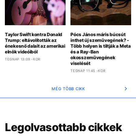
Taylor Swift kontra Donald
Pócs János máris búcsút
Trump: eltávolították az
inthet új szemüvegének? -
énekesnő dalait az amerikai
Több helyen is tiltják a Meta
elnök videóiból
és a Ray-Ban
okosszemüvegének
TEGNAP 13:09 -KOR
viselését
TEGNAP 11:45 -KOR
MÉG TÖBB CIKK
Legolvasottabb cikkek