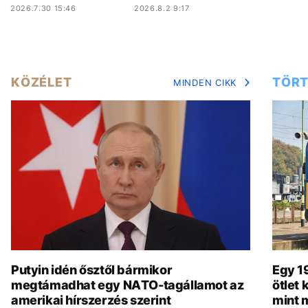
2026.7.30 15:46
2026.8.2 9:17
KÖZÉLET
TÖRT
MINDEN CIKK
Putyin idén ősztől bármikor
Egy 19
megtámadhat egy NATO-tagállamot az
ötlet
amerikai hírszerzés szerint
mint 