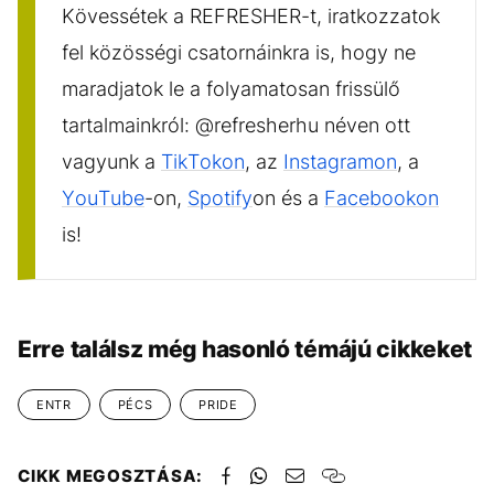
Kövessétek a REFRESHER-t, iratkozzatok
fel közösségi csatornáinkra is, hogy ne
maradjatok le a folyamatosan frissülő
tartalmainkról: @refresherhu néven ott
vagyunk a
TikTokon
, az
Instagramon
, a
YouTube
-on,
Spotify
on és a
Facebookon
is!
Erre találsz még hasonló témájú cikkeket
ENTR
PÉCS
PRIDE
CIKK MEGOSZTÁSA: