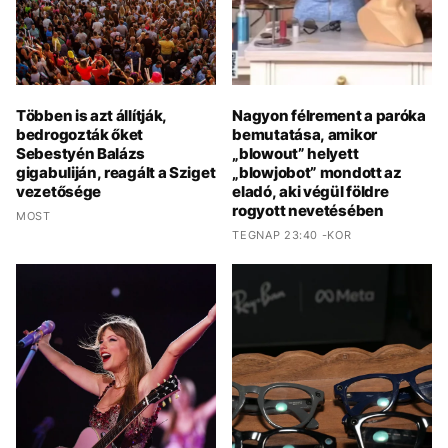
Többen is azt állítják,
Nagyon félrement a paróka
bedrogozták őket
bemutatása, amikor
Sebestyén Balázs
„blowout” helyett
gigabuliján, reagált a Sziget
„blowjobot” mondott az
vezetősége
eladó, aki végül földre
rogyott nevetésében
MOST
TEGNAP 23:40 -KOR