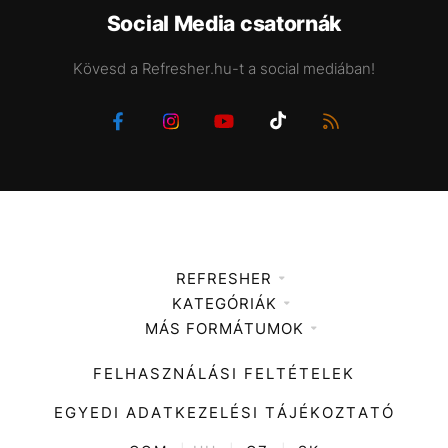
Social Media csatornák
Kövesd a Refresher.hu-t a social mediában!
REFRESHER
KATEGÓRIÁK
Médiaajánlat
MÁS FORMÁTUMOK
Zene
Impresszum
Kiemelt tartalmak
Divat
FELHASZNÁLÁSI FELTÉTELEK
Videó
Kultúra
EGYEDI ADATKEZELÉSI TÁJÉKOZTATÓ
Kvíz
ENTR