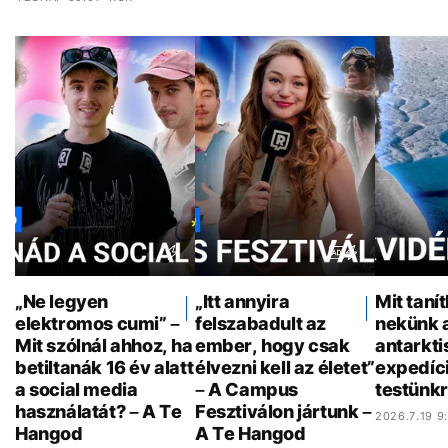
„Ne legyen
„Itt annyira
Mit taní
elektromos cumi” –
felszabadult az
nekünk 
Mit szólnál ahhoz, ha
ember, hogy csak
antarkti
betiltanák 16 év alatt
élvezni kell az életet”
expedíci
a social media
– A Campus
testünkr
használatát? – A Te
Fesztiválon jártunk –
2026.7.19 9
Hangod
A Te Hangod