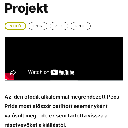
KÖZÉLET
UTAZÁS
Projekt
ÉLETMÓD
DESIGN
BESZÉLGETÉSEK
ARCOK
VIDEÓ
ENTR
PÉCS
PRIDE
VIDEÓ
TÖRTÉNETEK
GASZTRO
Az idén ötödik alkalommal megrendezett Pécs
Pride most először betiltott eseményként
valósult meg – de ez sem tartotta vissza a
résztvevőket a kiállástól.