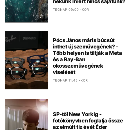
nekünk miért nincs sajátunk?
TEGNAP 09:00 -KOR
Pócs János máris búcsút
inthet új szemüvegének? -
Több helyen is tiltják a Meta
és a Ray-Ban
okosszemüvegének
viselését
TEGNAP 11:45 -KOR
SP-től New Yorkig -
fotókönyvben foglalja össze
az elmúlt tíz évét Éder