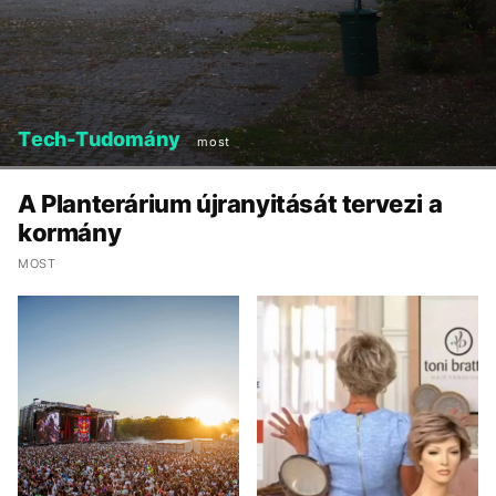
Tech-Tudomány
most
A Planterárium újranyitását tervezi a
kormány
MOST