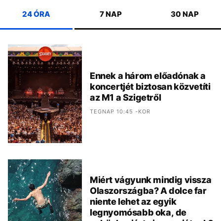
24 ÓRA
7 NAP
30 NAP
Ennek a három előadónak a
koncertjét biztosan közvetíti
az M1 a Szigetről
TEGNAP 10:45 -KOR
Miért vágyunk mindig vissza
Olaszországba? A dolce far
niente lehet az egyik
legnyomósabb oka, de