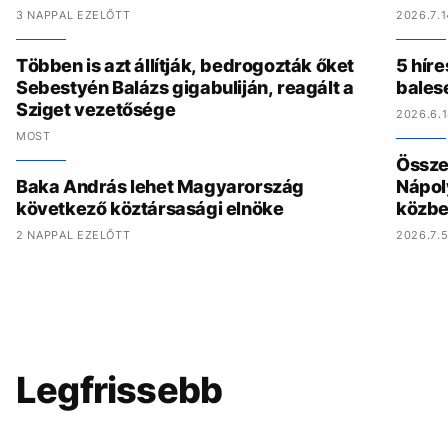
3 NAPPAL EZELŐTT
2026.7.1
Többen is azt állítják, bedrogozták őket
5 híre
Sebestyén Balázs gigabuliján, reagált a
bales
Sziget vezetősége
2026.6.1
MOST
Összed
Baka András lehet Magyarország
Nápol
következő köztársasági elnöke
közbe
2 NAPPAL EZELŐTT
2026.7.5
Legfrissebb