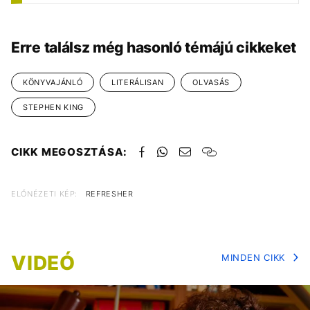
Erre találsz még hasonló témájú cikkeket
KÖNYVAJÁNLÓ
LITERÁLISAN
OLVASÁS
STEPHEN KING
CIKK MEGOSZTÁSA:
ELŐNÉZETI KÉP:
REFRESHER
VIDEÓ
MINDEN CIKK