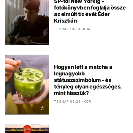
SP-től New Yorkig -
fotókönyvben foglalja össze
az elmúlt tíz évét Éder
Krisztián
TEGNAP 10:09 -KOR
Hogyan lett a matcha a
legnagyobb
státuszszimbólum - és
tényleg olyan egészséges,
mint hisszük?
TEGNAP 09:29 -KOR