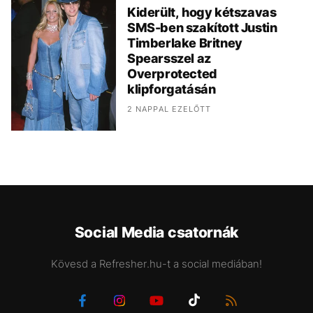
Kiderült, hogy kétszavas
SMS-ben szakított Justin
Timberlake Britney
Spearsszel az
Overprotected
klipforgatásán
2 NAPPAL EZELŐTT
Social Media csatornák
Kövesd a Refresher.hu-t a social mediában!