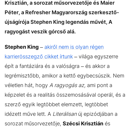
Krisztián, a sorozat műsorvezetője és Maier
Péter, a Refresher Magyarország szerkesztő-
újságírója Stephen King legendás művét, A
ragyogást veszik górcső alá.
Stephen King
–
akiről nem is olyan régen
karrierösszegző cikket írtunk
– világa egyszerre
épít a fantáziára és a valóságra – és akkor a
legrémisztőbb, amikor a kettő egybecsúszik. Nem
véletlen hát, hogy
A ragyogás az,
ami pont a
képzelet és a realitás összemosásával operál, és a
szerző egyik legtöbbet elemzett, legtöbbet
idézett műve lett. A
Literálisan
új epizódjában a
sorozat műsorvezetője,
Szécsi Krisztián
és