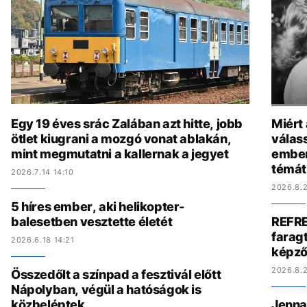
Egy 19 éves srác Zalában azt hitte, jobb
Miért
ötlet kiugrani a mozgó vonat ablakán,
válas
mint megmutatni a kallernak a jegyet
ember
témát
2026.7.14 14:10
2026.8.2
5 híres ember, aki helikopter-
balesetben vesztette életét
REFRE
faragt
2026.6.18 14:21
képző
2026.8.2
Összedőlt a színpad a fesztivál előtt
Nápolyban, végül a hatóságok is
közbeléptek
Jenna 