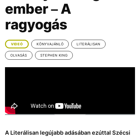
KÖZÉLET
UTAZÁS
ember – A
ÉLETMÓD
DESIGN
ragyogás
BESZÉLGETÉSEK
ARCOK
VIDEÓ
TÖRTÉNETEK
VIDEÓ
KÖNYVAJÁNLÓ
LITERÁLISAN
GASZTRO
OLVASÁS
STEPHEN KING
A Literálisan legújabb adásában ezúttal Szécsi