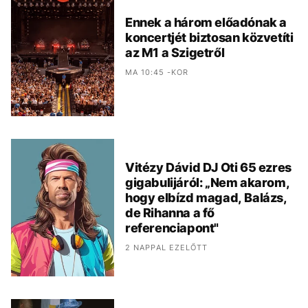
Ennek a három előadónak a
koncertjét biztosan közvetíti
az M1 a Szigetről
MA 10:45 -KOR
Vitézy Dávid DJ Oti 65 ezres
gigabulijáról: „Nem akarom,
hogy elbízd magad, Balázs,
de Rihanna a fő
referenciapont"
2 NAPPAL EZELŐTT