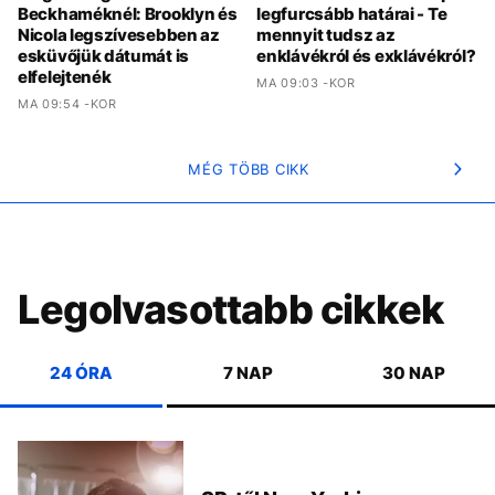
Beckhaméknél: Brooklyn és
legfurcsább határai - Te
Nicola legszívesebben az
mennyit tudsz az
esküvőjük dátumát is
enklávékról és exklávékról?
elfelejtenék
MA 09:03 -KOR
MA 09:54 -KOR
MÉG TÖBB CIKK
Legolvasottabb cikkek
24 ÓRA
7 NAP
30 NAP