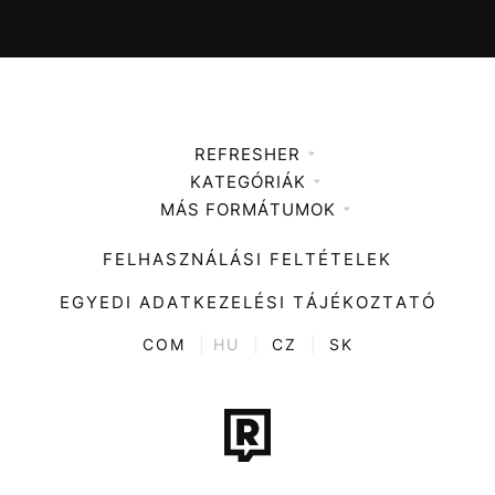
REFRESHER
KATEGÓRIÁK
Médiaajánlat
MÁS FORMÁTUMOK
Zene
Impresszum
Kiemelt tartalmak
Divat
FELHASZNÁLÁSI FELTÉTELEK
Videó
Kultúra
EGYEDI ADATKEZELÉSI TÁJÉKOZTATÓ
Kvíz
ENTR
COM
|
HU
|
CZ
|
SK
Film + sorozat
Tech-Tudomány
Sport