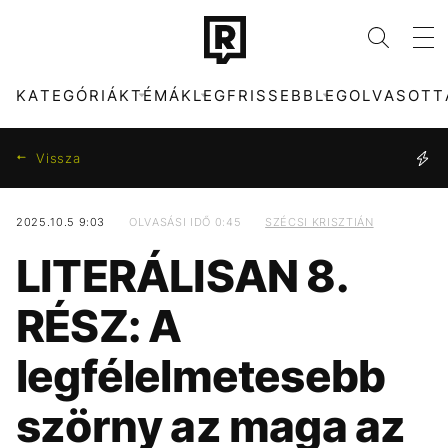
KATEGÓRIÁK
TÉMÁK
LEGFRISSEBB
LEGOLVASOTT
Vissza
2025.10.5 9:03
OLVASÁSI IDŐ 0:45
SZÉCSI KRISZTIÁN
KATEGÓRIÁK
TÉMÁK
LITERÁLISAN 8.
ZENE
DUNA
DIVAT
TIKTOK
RÉSZ: A
KULTÚRA
MTVA
ENTR
MAGYARORSZÁG
legfélelmetesebb
FILM + SOROZAT
META
TECH-TUDOMÁNY
HŐSÉG
szörny az maga az
SPORT
CELEB
TÁRSADALOM
OLASZORSZÁG