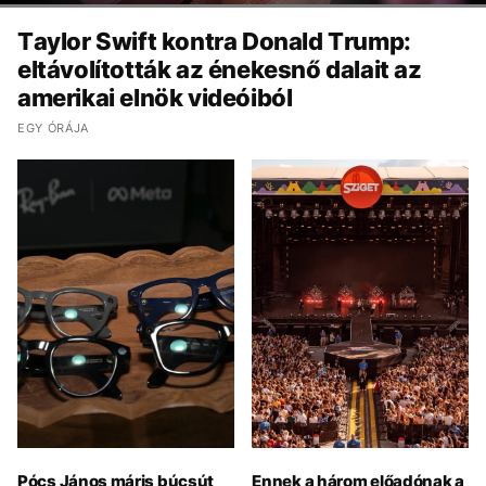
Taylor Swift kontra Donald Trump:
eltávolították az énekesnő dalait az
amerikai elnök videóiból
EGY ÓRÁJA
Pócs János máris búcsút
Ennek a három előadónak a