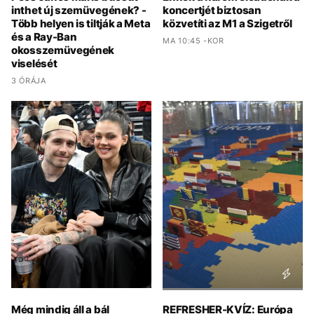
inthet új szemüvegének? -
koncertjét biztosan
Több helyen is tiltják a Meta
közvetíti az M1 a Szigetről
és a Ray-Ban
MA 10:45 -KOR
okosszemüvegének
viselését
3 ÓRÁJA
Még mindig áll a bál
REFRESHER-KVÍZ: Európa