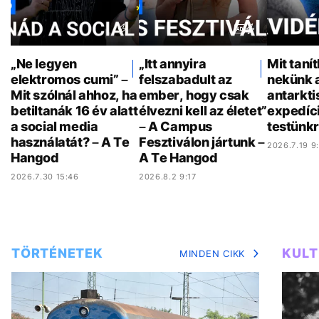
„Ne legyen
„Itt annyira
Mit taní
elektromos cumi” –
felszabadult az
nekünk 
Mit szólnál ahhoz, ha
ember, hogy csak
antarkti
betiltanák 16 év alatt
élvezni kell az életet”
expedíci
a social media
– A Campus
testünkr
használatát? – A Te
Fesztiválon jártunk –
2026.7.19 9
Hangod
A Te Hangod
2026.7.30 15:46
2026.8.2 9:17
TÖRTÉNETEK
KUL
MINDEN CIKK