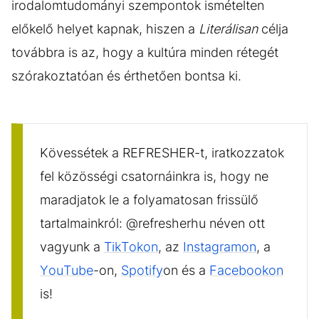
irodalomtudományi szempontok ismételten
előkelő helyet kapnak, hiszen a
Literálisan
célja
továbbra is az, hogy a kultúra minden rétegét
szórakoztatóan és érthetően bontsa ki.
Kövessétek a REFRESHER-t, iratkozzatok
fel közösségi csatornáinkra is, hogy ne
maradjatok le a folyamatosan frissülő
tartalmainkról: @refresherhu néven ott
vagyunk a
TikTokon
, az
Instagramon
, a
YouTube
-on,
Spotify
on és a
Facebookon
is!