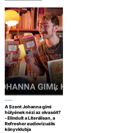
A Szent Johanna gimi
hülyének nézi az olvasóit?
- Elindult a Literálisan, a
Refresher audiovizuális
könyvklubja