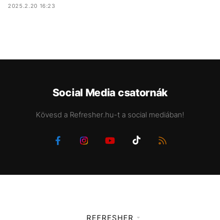
2025.2.20 16:23
Social Media csatornák
Kövesd a Refresher.hu-t a social mediában!
REFRESHER