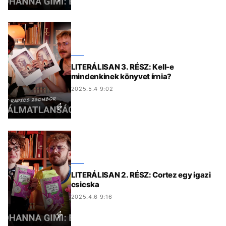
LITERÁLISAN 3. RÉSZ: Kell-e
mindenkinek könyvet írnia?
2025.5.4 9:02
LITERÁLISAN 2. RÉSZ: Cortez egy igazi
csicska
2025.4.6 9:16