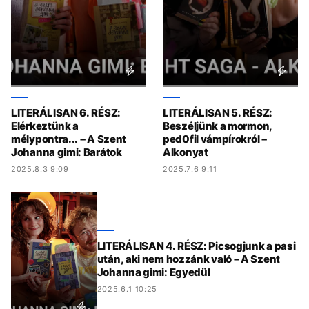
LITERÁLISAN 6. RÉSZ:
LITERÁLISAN 5. RÉSZ:
Elérkeztünk a
Beszéljünk a mormon,
mélypontra... – A Szent
ped0fil vámpírokról –
Johanna gimi: Barátok
Alkonyat
2025.8.3 9:09
2025.7.6 9:11
LITERÁLISAN 4. RÉSZ: Picsogjunk a pasi
után, aki nem hozzánk való – A Szent
Johanna gimi: Egyedül
2025.6.1 10:25