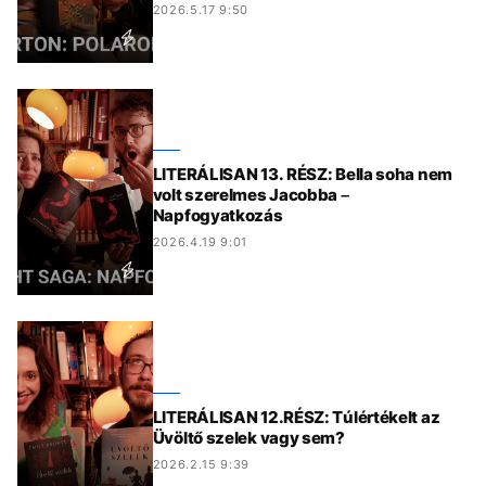
2026.5.17 9:50
LITERÁLISAN 13. RÉSZ: Bella soha nem
volt szerelmes Jacobba –
Napfogyatkozás
2026.4.19 9:01
LITERÁLISAN 12.RÉSZ: Túlértékelt az
Üvöltő szelek vagy sem?
2026.2.15 9:39