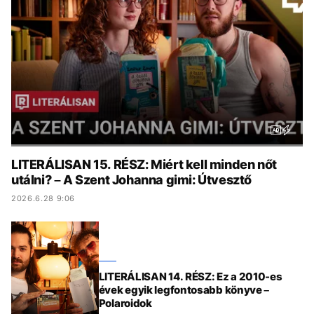
KÖZÉLET
UTAZÁS
ÉLETMÓD
DESIGN
BESZÉLGETÉSEK
ARCOK
VIDEÓ
TÖRTÉNETEK
GASZTRO
LITERÁLISAN 15. RÉSZ: Miért kell minden nőt
utálni? – A Szent Johanna gimi: Útvesztő
2026.6.28 9:06
LITERÁLISAN 14. RÉSZ: Ez a 2010-es
évek egyik legfontosabb könyve –
Polaroidok