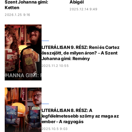
Szent Johanna gimi:
Abigél
Ketten
2025.12.14 9:49
2026.1.25 9:16
LITERÁLISAN 9. RÉSZ: Reni és Cortez
összejött, de milyen áron? – A Szent
Johanna gimi: Remény
2025.11.2 10:55
LITERÁLISAN 8. RÉSZ: A
legfélelmetesebb szörny az maga az
ember – A ragyogás
2025.10.5 9:03