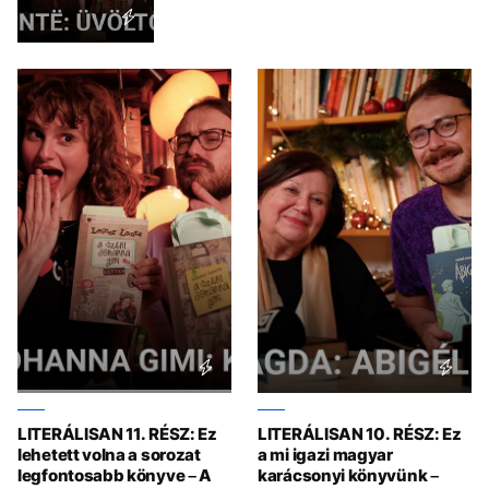
LITERÁLISAN 11. RÉSZ: Ez
LITERÁLISAN 10. RÉSZ: Ez
lehetett volna a sorozat
a mi igazi magyar
legfontosabb könyve – A
karácsonyi könyvünk –