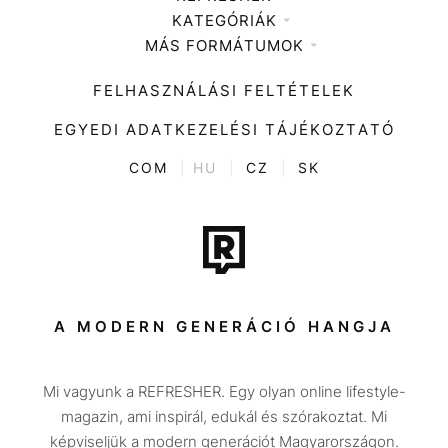
KATEGÓRIÁK
Médiaajánlat
MÁS FORMÁTUMOK
Zene
Impresszum
Kiemelt tartalmak
Divat
FELHASZNÁLÁSI FELTÉTELEK
Videó
Kultúra
EGYEDI ADATKEZELÉSI TÁJÉKOZTATÓ
Kvíz
ENTR
COM
|
HU
|
CZ
|
SK
Film + sorozat
Tech-Tudomány
Sport
Társadalom
A MODERN GENERÁCIÓ HANGJA
Közélet
Mi vagyunk a REFRESHER. Egy olyan online lifestyle-
Utazás
magazin, ami inspirál, edukál és szórakoztat. Mi
Életmód
képviseljük a modern generációt Magyarországon.