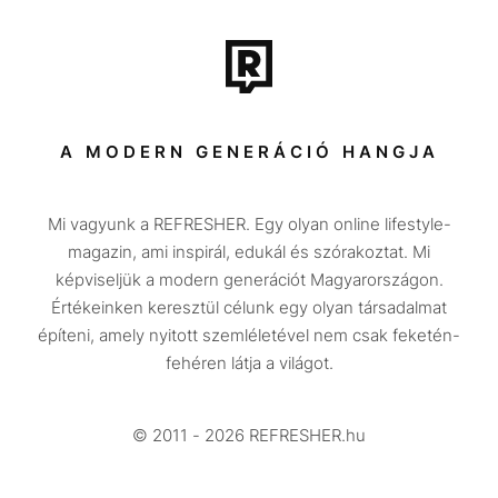
Film + sorozat
Tech-Tudomány
Sport
Társadalom
A MODERN GENERÁCIÓ HANGJA
Közélet
Mi vagyunk a REFRESHER. Egy olyan online lifestyle-
Utazás
magazin, ami inspirál, edukál és szórakoztat. Mi
Életmód
képviseljük a modern generációt Magyarországon.
Értékeinken keresztül célunk egy olyan társadalmat
Design
építeni, amely nyitott szemléletével nem csak feketén-
Beszélgetések
fehéren látja a világot.
Arcok
© 2011 - 2026 REFRESHER.hu
Videó
Történetek