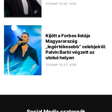
TEGNAP 15:50 -KOR
Kijött a Forbes listája
Magyarország
„legértékesebb“ celebjeiről:
Palvin Barbi végzett az
utolsó helyen
TEGNAP 10:23 -KOR
Social Media csatornák