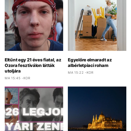
Eltűnt egy 21 éves fiatal, az
Egyelőre elmaradt az
Ozora fesztiválon látták
albérletpiaci roham
utoljára
MA 15:22 -KOR
MA 15:45 -KOR