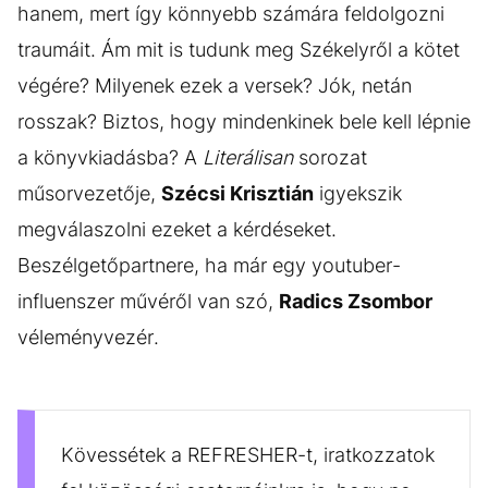
hanem, mert így könnyebb számára feldolgozni
traumáit. Ám mit is tudunk meg Székelyről a kötet
végére? Milyenek ezek a versek? Jók, netán
rosszak? Biztos, hogy mindenkinek bele kell lépnie
a könyvkiadásba? A
Literálisan
sorozat
műsorvezetője,
Szécsi Krisztián
igyekszik
megválaszolni ezeket a kérdéseket.
Beszélgetőpartnere, ha már egy youtuber-
influenszer művéről van szó,
Radics Zsombor
véleményvezér.
Kövessétek a REFRESHER-t, iratkozzatok