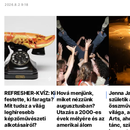
2026.8.2 9:18
REFRESHER-KVÍZ: Ki
Hová menjünk,
Jenna Ja
festette, ki faragta?
miket nézzünk
születik 
Mit tudsz a világ
augusztusban?
összműv
leghíresebb
Utazás a 2000-es
világa, 
képzőművészeti
évek mélyére és az
Arts, ah
alkotásairól?
amerikai álom
tánc, sz