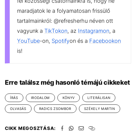
fel közösségi csatornáinkra is, hogy ne
maradjatok le a folyamatosan frissülő
tartalmainkról: @refresherhu néven ott
vagyunk a
TikTokon
, az
Instagramon
, a
YouTube
-on,
Spotify
on és a
Facebookon
is!
Erre találsz még hasonló témájú cikkeket
ÍRÁS
IRODALOM
KÖNYV
LITERÁLISAN
OLVASÁS
RADICS ZSOMBOR
SZÉKELY MARTIN
CIKK MEGOSZTÁSA: