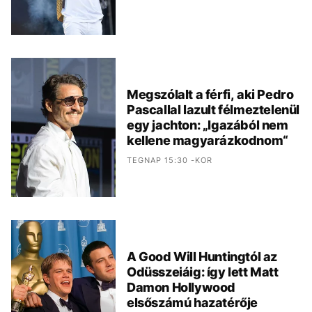
Megszólalt a férfi, aki Pedro
Pascallal lazult félmeztelenül
egy jachton: „Igazából nem
kellene magyarázkodnom“
TEGNAP 15:30 -KOR
A Good Will Huntingtól az
Odüsszeiáig: így lett Matt
Damon Hollywood
elsőszámú hazatérője