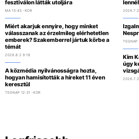
fesztiválon látták utoljára
lenné
MA 15:45 -KOR
2026.7.2
Miért akarjuk ennyire, hogy minket
Izgal
válasszanak az érzelmileg elérhetetlen
Nespr
emberek? Szakemberrel jártuk körbe a
TEGNAP 
témát
2026.8.2 9:18
Kim K
úgy ke
A közmédia nyilvánosságra hozta,
vizsgá
hogyan hamisították a híreket 11 éven
2026.7.2
keresztül
TEGNAP 12:31 -KOR