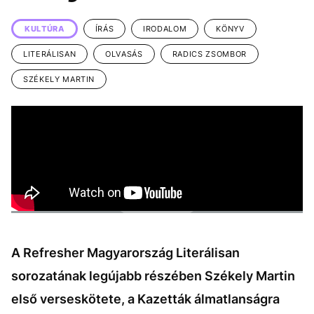
KÖZÉLET
UTAZÁS
KULTÚRA
ÍRÁS
IRODALOM
KÖNYV
ÉLETMÓD
DESIGN
LITERÁLISAN
OLVASÁS
RADICS ZSOMBOR
BESZÉLGETÉSEK
ARCOK
SZÉKELY MARTIN
VIDEÓ
TÖRTÉNETEK
GASZTRO
A Refresher Magyarország Literálisan
sorozatának legújabb részében Székely Martin
első verseskötete, a Kazetták álmatlanságra