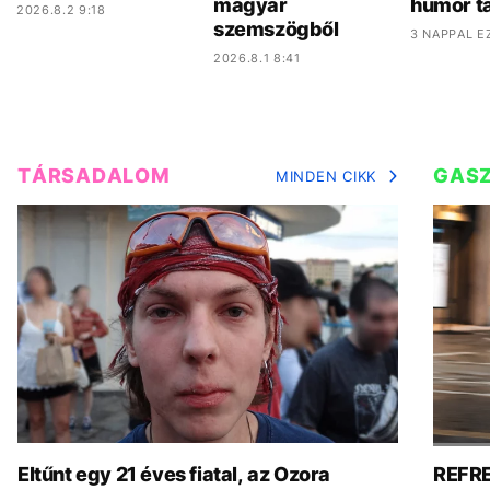
magyar
humor ta
2026.8.2 9:18
szemszögből
3 NAPPAL E
2026.8.1 8:41
TÁRSADALOM
GAS
MINDEN CIKK
Eltűnt egy 21 éves fiatal, az Ozora
REFRE