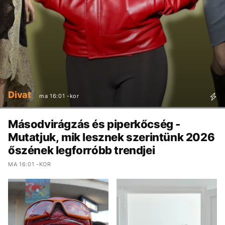
Divat
ma 16:01 -kor
Másodvirágzás és piperkőcség -
Mutatjuk, mik lesznek szerintünk 2026
őszének legforróbb trendjei
MA 16:01 -KOR