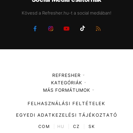
Kövesd a Refresher.hu-t a social mediában!
REFRESHER
KATEGÓRIÁK
Médiaajánlat
MÁS FORMÁTUMOK
Zene
Impresszum
Kiemelt tartalmak
Divat
FELHASZNÁLÁSI FELTÉTELEK
Videó
Kultúra
EGYEDI ADATKEZELÉSI TÁJÉKOZTATÓ
Kvíz
ENTR
COM
|
HU
|
CZ
|
SK