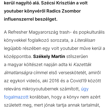
kerül nagyító alá. Szécsi Krisztián a volt
youtuber könyvéről Radics Zsombor
influenszerrel beszélget.
A Refresher Magyarország trash- és popkulturális
könyvekkel foglalkozó sorozata, a
Literálisan
legújabb részében egy volt youtuber műve kerül a
középpontba.
Székely Martin
stílszerűen
a magyar költészet napján adta ki
Kazetták
álmatlanságra
címmel első verseskötetét, amiről
az egykori videós, aki 2016 és a Covid19 között
releváns mikroyoutubernek számított,
úgy
fogalmazott
korábban, hogy a könyv nem azért
született meg, mert jónak tartja annak tartalmát,