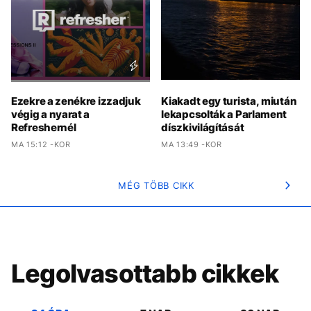
Ezekre a zenékre izzadjuk
Kiakadt egy turista, miután
végig a nyarat a
lekapcsolták a Parlament
Refreshernél
díszkivilágítását
MA 15:12 -KOR
MA 13:49 -KOR
MÉG TÖBB CIKK
Legolvasottabb cikkek