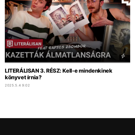
KÖZÉLET
UTAZÁS
ÉLETMÓD
DESIGN
BESZÉLGETÉSEK
ARCOK
VIDEÓ
TÖRTÉNETEK
GASZTRO
LITERÁLISAN 3. RÉSZ: Kell-e mindenkinek
könyvet írnia?
2025.5.4 9:02