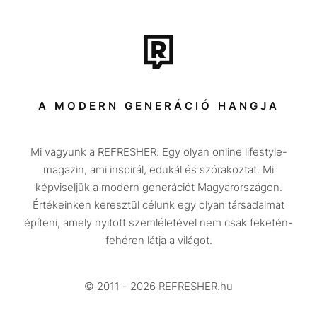
Film + sorozat
Tech-Tudomány
Sport
Társadalom
A MODERN GENERÁCIÓ HANGJA
Közélet
Mi vagyunk a REFRESHER. Egy olyan online lifestyle-
Utazás
magazin, ami inspirál, edukál és szórakoztat. Mi
Életmód
képviseljük a modern generációt Magyarországon.
Értékeinken keresztül célunk egy olyan társadalmat
Design
építeni, amely nyitott szemléletével nem csak feketén-
Beszélgetések
fehéren látja a világot.
Arcok
© 2011 - 2026 REFRESHER.hu
Videó