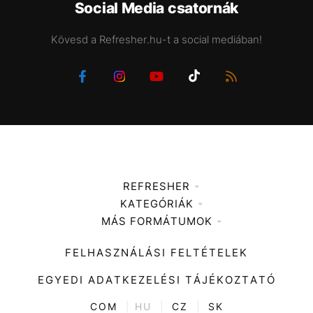
Social Media csatornák
Kövesd a Refresher.hu-t a social mediában!
REFRESHER
KATEGÓRIÁK
Médiaajánlat
MÁS FORMÁTUMOK
Zene
Impresszum
Kiemelt tartalmak
Divat
FELHASZNÁLÁSI FELTÉTELEK
Videó
Kultúra
EGYEDI ADATKEZELÉSI TÁJÉKOZTATÓ
Kvíz
ENTR
COM
|
HU
|
CZ
|
SK