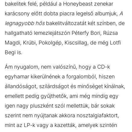
bakelitek felé, például a Honeybeast zenekar
karácsony előtt dobta piacra legelső albumjuk,
A
legnagyobb hős
bakelitváltozatát két színben, de
hallgatható lemezlejátszón Péterfy Bori, Rúzsa
Magdi, Krúbi, Pokolgép, Kiscsillag, de még Lotfi
Begi is.
Ám nyugalom, nem valószínű, hogy a CD-k
egyhamar kikerülnének a forgalomból, hiszen
állandóságot, szilárdságot és minőséget kínálnak,
emellett pedig gyűjthetők, ami még mindig egy
igen nagy pluszként szól mellettük, bár sokak
szerint nem nyújtanak akkora nosztalgiafaktort,
mint az LP-k vagy a kazetták, amelyek szintén