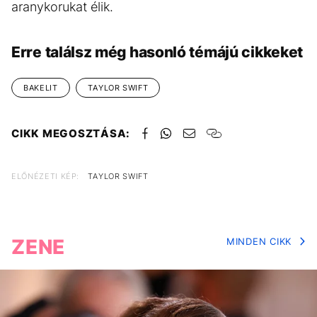
aranykorukat élik.
Erre találsz még hasonló témájú cikkeket
BAKELIT
TAYLOR SWIFT
CIKK MEGOSZTÁSA:
ELŐNÉZETI KÉP:
TAYLOR SWIFT
ZENE
MINDEN CIKK