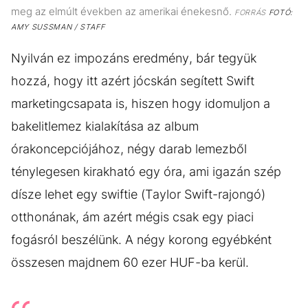
meg az elmúlt években az amerikai énekesnő.
FORRÁS
FOTÓ:
AMY SUSSMAN / STAFF
Nyilván ez impozáns eredmény, bár tegyük
hozzá, hogy itt azért jócskán segített Swift
marketingcsapata is, hiszen hogy idomuljon a
bakelitlemez kialakítása az album
órakoncepciójához, négy darab lemezből
ténylegesen kirakható egy óra, ami igazán szép
dísze lehet egy swiftie (Taylor Swift-rajongó)
otthonának, ám azért mégis csak egy piaci
fogásról beszélünk. A négy korong egyébként
összesen majdnem 60 ezer HUF-ba kerül.