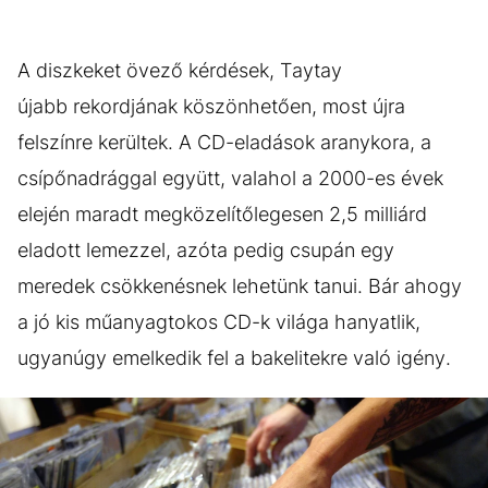
A diszkeket övező kérdések, Taytay
újabb rekordjának köszönhetően, most újra
felszínre kerültek. A CD-eladások aranykora, a
csípőnadrággal együtt, valahol a 2000-es évek
elején maradt megközelítőlegesen 2,5 milliárd
eladott lemezzel, azóta pedig csupán egy
meredek csökkenésnek lehetünk tanui. Bár ahogy
a jó kis műanyagtokos CD-k világa hanyatlik,
ugyanúgy emelkedik fel a bakelitekre való igény.