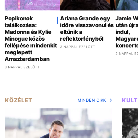
Popikonok
Ariana Grande egy
Jamie W
találkozása:
időre visszavonul és
után újr
Madonna és Kylie
eltűnik a
indul,
Minogue közös
reflektorfényből
Magyaro
fellépése mindenkit
koncert
3 NAPPAL EZELŐTT
meglepett
2 NAPPAL E
Amszterdamban
3 NAPPAL EZELŐTT
KÖZÉLET
KUL
MINDEN CIKK