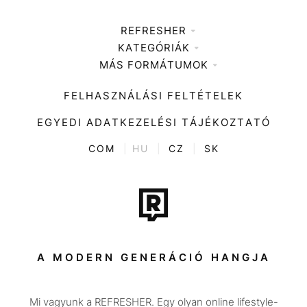
REFRESHER
KATEGÓRIÁK
Médiaajánlat
MÁS FORMÁTUMOK
Zene
Impresszum
Kiemelt tartalmak
Divat
FELHASZNÁLÁSI FELTÉTELEK
Videó
Kultúra
EGYEDI ADATKEZELÉSI TÁJÉKOZTATÓ
Kvíz
ENTR
COM
|
HU
|
CZ
|
SK
Film + sorozat
Tech-Tudomány
Sport
Társadalom
A MODERN GENERÁCIÓ HANGJA
Közélet
Mi vagyunk a REFRESHER. Egy olyan online lifestyle-
Utazás