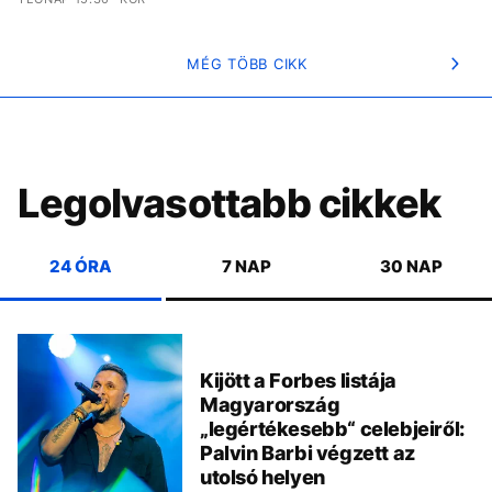
MÉG TÖBB CIKK
Legolvasottabb cikkek
24 ÓRA
7 NAP
30 NAP
Kijött a Forbes listája
Magyarország
„legértékesebb“ celebjeiről:
Palvin Barbi végzett az
utolsó helyen