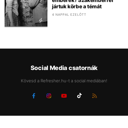
emberek? Szakemberrel
jártuk körbe a témát
4 NAPPAL EZELŐTT
Social Media csatornák
Kövesd a Refresher.hu-t a social mediában!