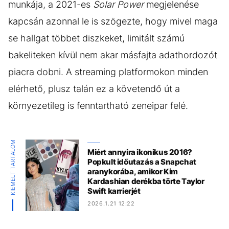
munkája, a 2021-es
Solar Power
megjelenése
kapcsán azonnal le is szögezte, hogy mivel maga
se hallgat többet diszkeket, limitált számú
bakeliteken kívül nem akar másfajta adathordozót
piacra dobni. A streaming platformokon minden
elérhető, plusz talán ez a követendő út a
környezetileg is fenntartható zeneipar felé.
KIEMELT TARTALOM
Miért annyira ikonikus 2016?
Popkult időutazás a Snapchat
aranykorába, amikor Kim
Kardashian derékba törte Taylor
Swift karrierjét
2026.1.21 12:22