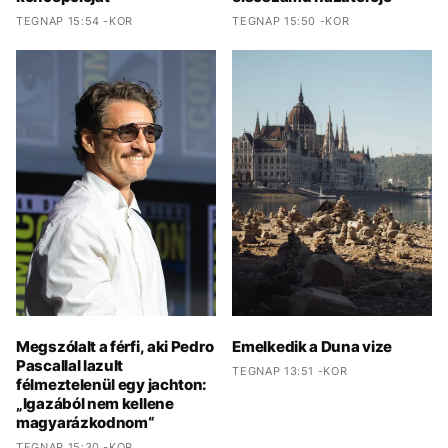
TEGNAP 15:54 -KOR
TEGNAP 15:50 -KOR
Megszólalt a férfi, aki Pedro
Emelkedik a Duna vize
Pascallal lazult
TEGNAP 13:51 -KOR
félmeztelenül egy jachton:
„Igazából nem kellene
magyarázkodnom“
TEGNAP 15:30 -KOR