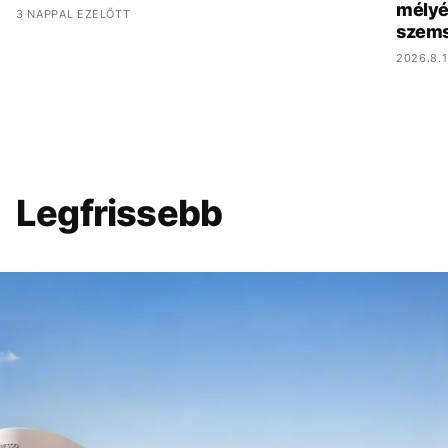
mélyé
3 NAPPAL EZELŐTT
szem
2026.8.1
Legfrissebb