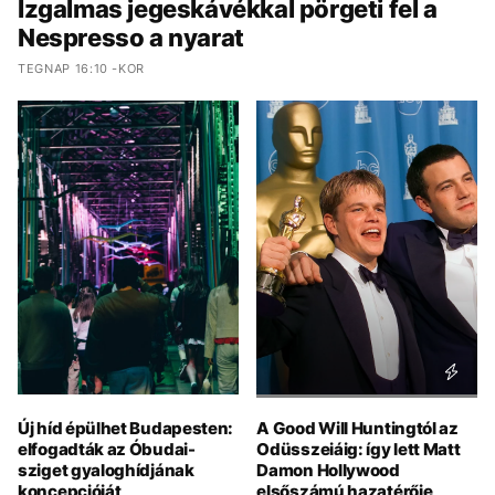
Izgalmas jegeskávékkal pörgeti fel a
Nespresso a nyarat
TEGNAP 16:10 -KOR
Új híd épülhet Budapesten:
A Good Will Huntingtól az
elfogadták az Óbudai-
Odüsszeiáig: így lett Matt
sziget gyaloghídjának
Damon Hollywood
koncepcióját
elsőszámú hazatérője