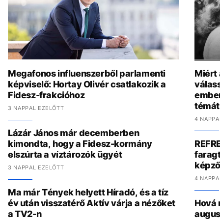
Megafonos influenszerből parlamenti
Miért
képviselő: Hortay Olivér csatlakozik a
válas
Fidesz-frakcióhoz
ember
témát
3 NAPPAL EZELŐTT
4 NAPPA
Lázár János már decemberben
kimondta, hogy a Fidesz-kormány
REFRE
elszúrta a víztározók ügyét
faragt
képző
3 NAPPAL EZELŐTT
4 NAPPA
Ma már Tények helyett Híradó, és a tíz
év után visszatérő Aktív várja a nézőket
Hová 
a TV2-n
augus