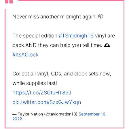
Never miss another midnight again. 🤭
The special edition
#TSmidnighTS
vinyl are
back AND they can help you tell time. 🕰
#ItsAClock
Collect all vinyl, CDs, and clock sets now,
while supplies last!
https://t.co/ZSGtuHT89J
pic.twitter.com/SzxGJwYxqn
— Taylor Nation (@taylornation13)
September 16,
2022