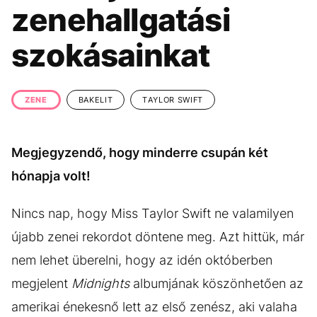
KÖZÉLET
UTAZÁS
zenehallgatási
ÉLETMÓD
DESIGN
szokásainkat
BESZÉLGETÉSEK
ARCOK
VIDEÓ
TÖRTÉNETEK
ZENE
BAKELIT
TAYLOR SWIFT
GASZTRO
Megjegyzendő, hogy minderre csupán két
hónapja volt!
Nincs nap, hogy Miss Taylor Swift ne valamilyen
újabb zenei rekordot döntene meg. Azt hittük, már
nem lehet überelni, hogy az idén októberben
megjelent
Midnights
albumjának köszönhetően az
amerikai énekesnő lett az első zenész, aki valaha