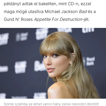
példányt adtak el bakeliten, mint CD-n, ezzel
maga mögé utasítva Michael Jackson
Bad
és a
Gund N' Roses
Appetite For Destruction
-jét.
Szinte számba se lehet venni hány zenei rekordot döntött