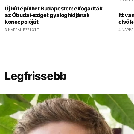
3 NAPPA
Új híd épülhet Budapesten: elfogadták
az Óbudai-sziget gyaloghídjának
Itt va
koncepcióját
első 
3 NAPPAL EZELŐTT
4 NAPPA
Legfrissebb