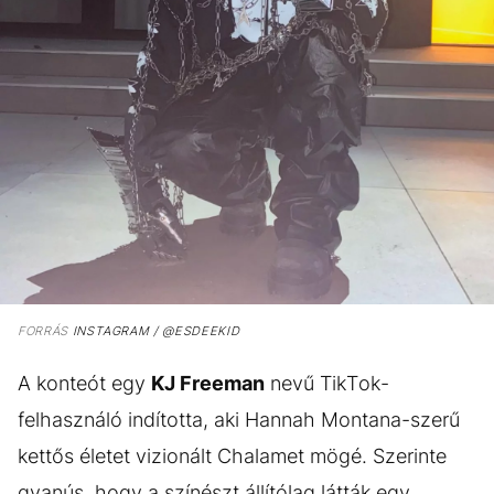
FORRÁS
INSTAGRAM / @ESDEEKID
A konteót egy
KJ Freeman
nevű TikTok-
felhasználó indította, aki Hannah Montana-szerű
kettős életet vizionált Chalamet mögé. Szerinte
gyanús, hogy a színészt állítólag látták egy