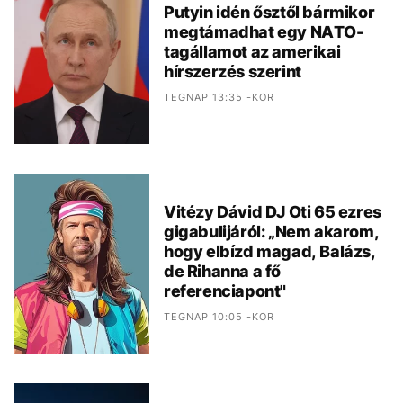
Putyin idén ősztől bármikor
megtámadhat egy NATO-
tagállamot az amerikai
hírszerzés szerint
TEGNAP 13:35 -KOR
Vitézy Dávid DJ Oti 65 ezres
gigabulijáról: „Nem akarom,
hogy elbízd magad, Balázs,
de Rihanna a fő
referenciapont"
TEGNAP 10:05 -KOR