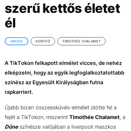
KÖZÉLET
UTAZÁS
szerű kettős életet
ÉLETMÓD
DESIGN
él
BESZÉLGETÉSEK
ARCOK
VIDEÓ
TÖRTÉNETEK
ARCOK
KONTEÓ
TIMOTHÉE CHALAMET
GASZTRO
A TikTokon felkapott elmélet vicces, de nehéz
elképzelni, hogy az egyik legfoglalkoztatottabb
színész az Egyesült Királyságban futna
rapkarriert.
Újabb bizarr összeesküvés-elmélet ütötte fel a
fejét a TikTokon, miszerint
Timothée Chalamet
, a
Dűne
színésze valójában a liverpooli maszkos