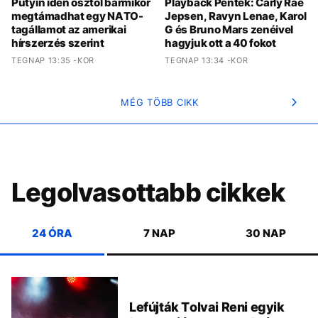
Putyin idén ősztől bármikor
Playback Péntek: Carly Rae
megtámadhat egy NATO-
Jepsen, Ravyn Lenae, Karol
tagállamot az amerikai
G és Bruno Mars zenéivel
hírszerzés szerint
hagyjuk ott a 40 fokot
TEGNAP 13:35 -KOR
TEGNAP 13:34 -KOR
MÉG TÖBB CIKK
Legolvasottabb cikkek
24 ÓRA
7 NAP
30 NAP
Lefújták Tolvai Reni egyik