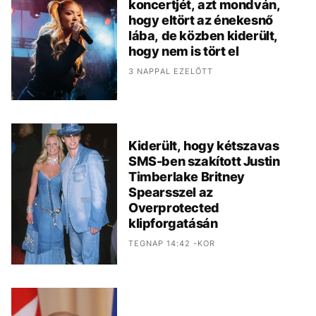
koncertjét, azt mondván,
hogy eltört az énekesnő
lába, de közben kiderült,
hogy nem is tört el
3 NAPPAL EZELŐTT
Kiderült, hogy kétszavas
SMS-ben szakított Justin
Timberlake Britney
Spearsszel az
Overprotected
klipforgatásán
TEGNAP 14:42 -KOR