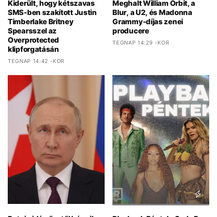
Kiderült, hogy kétszavas
Meghalt William Orbit, a
SMS-ben szakított Justin
Blur, a U2, és Madonna
Timberlake Britney
Grammy-díjas zenei
Spearsszel az
producere
Overprotected
TEGNAP 14:29 -KOR
klipforgatásán
TEGNAP 14:42 -KOR