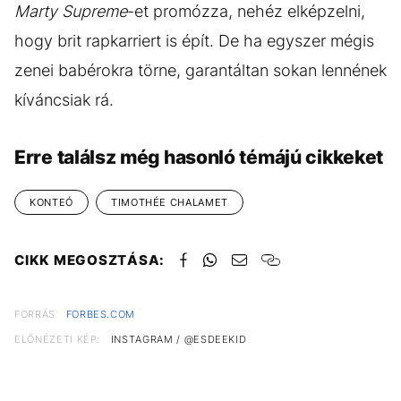
Marty Supreme
-et promózza, nehéz elképzelni,
hogy brit rapkarriert is épít. De ha egyszer mégis
zenei babérokra törne, garantáltan sokan lennének
kíváncsiak rá.
Erre találsz még hasonló témájú cikkeket
KONTEÓ
TIMOTHÉE CHALAMET
CIKK MEGOSZTÁSA:
FORRÁS
FORBES.COM
ELŐNÉZETI KÉP:
INSTAGRAM / @ESDEEKID