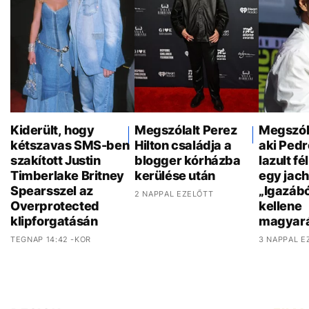
Kiderült, hogy
Megszólalt Perez
Megszóla
kétszavas SMS-ben
Hilton családja a
aki Pedr
szakított Justin
blogger kórházba
lazult f
Timberlake Britney
kerülése után
egy jach
Spearsszel az
„Igazáb
2 NAPPAL EZELŐTT
Overprotected
kellene
klipforgatásán
magyar
TEGNAP 14:42 -KOR
3 NAPPAL E