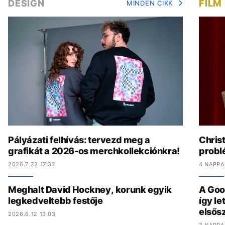
DESIGN
FILM
MINDEN CIKK
Pályázati felhívás: tervezd meg a
Chris
grafikát a 2026-os merchkollekciónkra!
problé
2026.7.22 17:32
4 NAPPA
Meghalt David Hockney, korunk egyik
A Goo
legkedveltebb festője
így l
elsős
2026.6.12 13:03