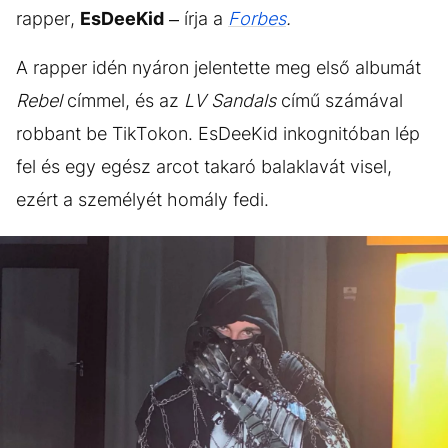
rapper,
EsDeeKid
– írja a
Forbes
.
A rapper idén nyáron jelentette meg első albumát
Rebel
címmel, és az
LV Sandals
című számával
robbant be TikTokon. EsDeeKid inkognitóban lép
fel és egy egész arcot takaró balaklavát visel,
ezért a személyét homály fedi.