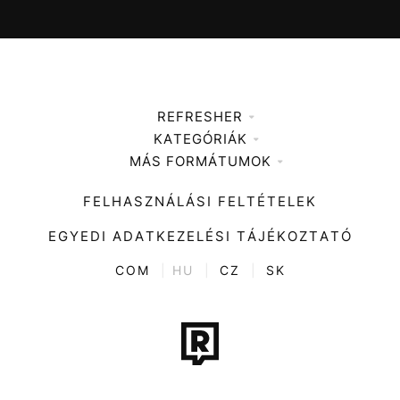
REFRESHER
KATEGÓRIÁK
Médiaajánlat
MÁS FORMÁTUMOK
Zene
Impresszum
Kiemelt tartalmak
Divat
FELHASZNÁLÁSI FELTÉTELEK
Videó
Kultúra
EGYEDI ADATKEZELÉSI TÁJÉKOZTATÓ
Kvíz
ENTR
COM
|
HU
|
CZ
|
SK
Film + sorozat
Tech-Tudomány
Sport