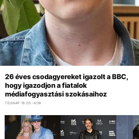
26 éves csodagyereket igazolt a BBC,
hogy igazodjon a fiatalok
médiafogyasztási szokásaihoz
TEGNAP 16:03 -KOR