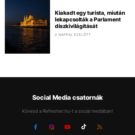
Kiakadt egy turista, miután
lekapcsolták a Parlament
díszkivilágítását
2 NAPPAL EZELŐTT
Social Media csatornák
Kövesd a Refresher.hu-t a social mediában!