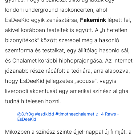
londoni underground rapkoncerten, ahol
EsDeeKid egyik zenésztársa,
Fakemink
lépett fel,
akivel korábban feateltek is együtt. A „hihetetlen
bizonyítékok” között szerepel még a hasonló
szemforma és testalkat, egy állítólag hasonló sál,
és Chalamet korábbi hiphoprajongása. Az internet
józanabb része rácáfolt a teóriára, arra alapozva,
hogy EsDeeKid jellegzetes „scouse”, vagyis
liverpooli akcentusát egy amerikai színész aligha
tudná hitelesen hozni.
@8.fr0g
#esdkidd
#timotheechalamet
♬ 4 Raws -
EsDeeKid
Miközben a színész szinte éjjel-nappal új filmjét, a