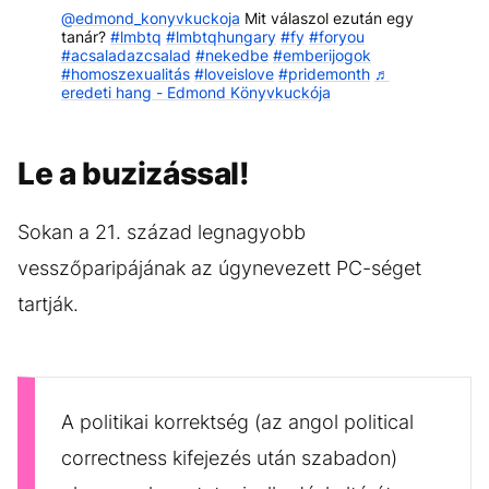
@edmond_konyvkuckoja
Mit válaszol ezután egy
tanár?
#lmbtq
#lmbtqhungary
#fy
#foryou
#acsaladazcsalad
#nekedbe
#emberijogok
#homoszexualitás
#loveislove
#pridemonth
♬
eredeti hang - Edmond Könyvkuckója
Le a buzizással!
Sokan a 21. század legnagyobb
vesszőparipájának az úgynevezett PC-séget
tartják.
A politikai korrektség (az angol political
correctness kifejezés után szabadon)