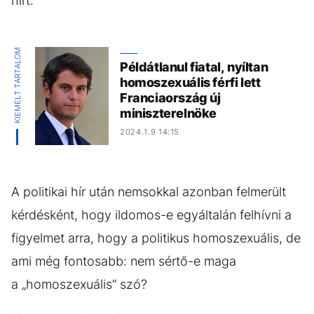
hírt:
KIEMELT TARTALOM
Példátlanul fiatal, nyíltan
homoszexuális férfi lett
Franciaország új
miniszterelnöke
2024.1.9 14:15
A politikai hír után nemsokkal azonban felmerült
kérdésként, hogy ildomos-e egyáltalán felhívni a
figyelmet arra, hogy a politikus homoszexuális, de
ami még fontosabb: nem sértő-e maga
a „homoszexuális“ szó?