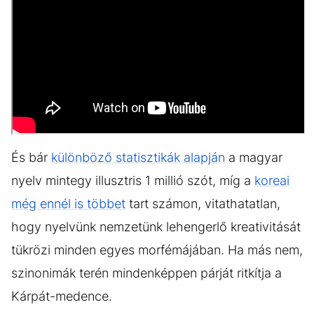
És bár
különböző statisztikák alapján
a magyar
nyelv mintegy illusztris 1 millió szót, míg a
koreai
még ennél is többet
tart számon, vitathatatlan,
hogy nyelvünk nemzetünk lehengerlő kreativitását
tükrözi minden egyes morfémájában. Ha más nem,
szinonimák terén mindenképpen párját ritkítja a
Kárpát-medence.