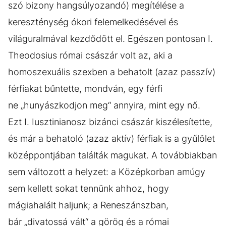
szó bizony hangsúlyozandó) megítélése a
kereszténység ókori felemelkedésével és
világuralmával kezdődött el. Egészen pontosan I.
Theodosius római császár volt az, aki a
homoszexuális szexben a behatolt (azaz passzív)
férfiakat bűntette, mondván, egy férfi
ne „hunyászkodjon meg“ annyira, mint egy nő.
Ezt I. Iusztinianosz bizánci császár kiszélesítette,
és már a behatoló (azaz aktív) férfiak is a gyűlölet
középpontjában találták magukat. A továbbiakban
sem változott a helyzet: a Középkorban amúgy
sem kellett sokat tennünk ahhoz, hogy
mágiahalált haljunk; a Reneszánszban,
bár „divatossá vált“ a görög és a római