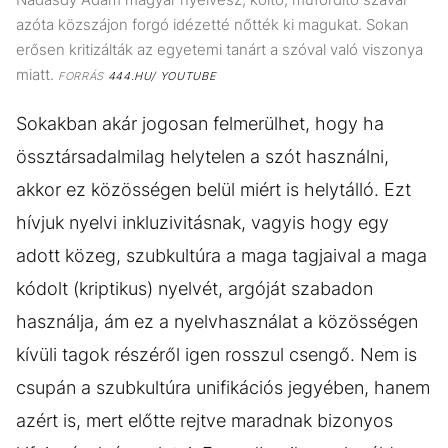
azóta közszájon forgó idézetté nőtték ki magukat. Sokan
erősen kritizálták az egyetemi tanárt a szóval való viszonya
miatt.
FORRÁS
444.HU/ YOUTUBE
Sokakban akár jogosan felmerülhet, hogy ha
össztársadalmilag helytelen a szót használni,
akkor ez közösségen belül miért is helytálló. Ezt
hívjuk nyelvi inkluzivitásnak, vagyis hogy egy
adott közeg, szubkultúra a maga tagjaival a maga
kódolt (kriptikus) nyelvét, argóját szabadon
használja, ám ez a nyelvhasználat a közösségen
kívüli tagok részéről igen rosszul csengő. Nem is
csupán a szubkultúra unifikációs jegyében, hanem
azért is, mert előtte rejtve maradnak bizonyos