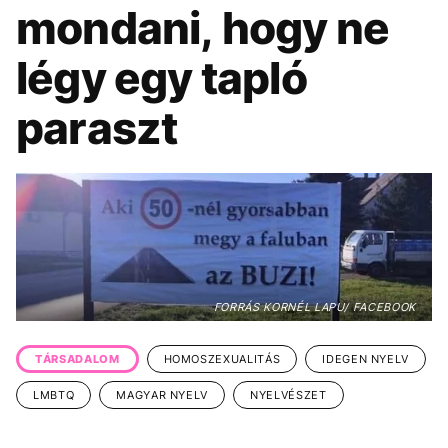
KÖZÉLET
mondani, hogy ne
ÉLETMÓD
légy egy tapló
BESZÉLGETÉSEK
paraszt
VIDEÓ
GASZTRO
FORRÁS KORNÉL LAPU/ FACEBOOK
TÁRSADALOM
HOMOSZEXUALITÁS
IDEGEN NYELV
LMBTQ
MAGYAR NYELV
NYELVÉSZET