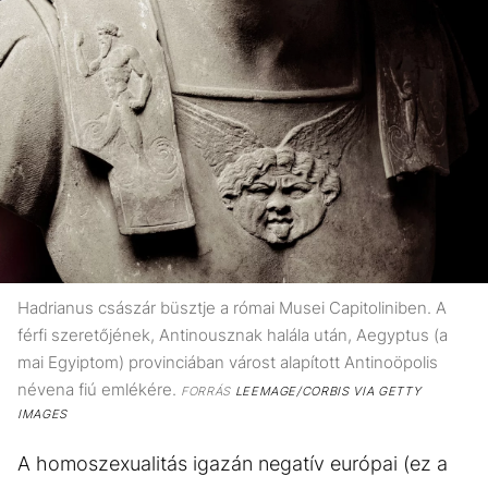
Hadrianus császár büsztje a római Musei Capitoliniben. A
férfi szeretőjének, Antinousznak halála után, Aegyptus (a
mai Egyiptom) provinciában várost alapított Antinoöpolis
névena fiú emlékére.
FORRÁS
LEEMAGE/CORBIS VIA GETTY
IMAGES
A homoszexualitás igazán negatív európai (ez a