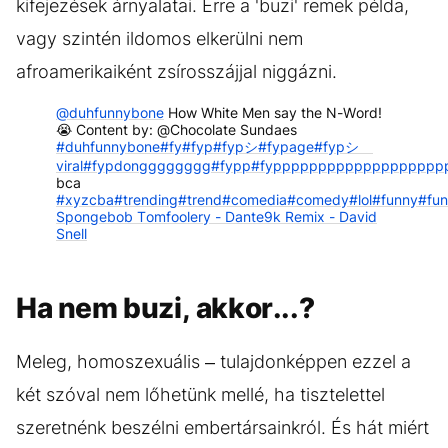
kifejezések árnyalatai. Erre a 'buzi' remek példa,
vagy szintén ildomos elkerülni nem
afroamerikaiként zsírosszájjal niggázni.
@duhfunnybone
How White Men say the N-Word!
😭 Content by: @Chocolate Sundaes
#duhfunnybone
#fy
#fyp
#fypシ
#fypage
#fypシ゚
viral
#fypdongggggggg
#fypp
#fyppppppppppppppppppp
bca
#xyzcba
#trending
#trend
#comedia
#comedy
#lol
#funny
#fun
Spongebob Tomfoolery - Dante9k Remix - David
Snell
Ha nem buzi, akkor...?
Meleg, homoszexuális – tulajdonképpen ezzel a
két szóval nem lőhetünk mellé, ha tisztelettel
szeretnénk beszélni embertársainkról. És hát miért