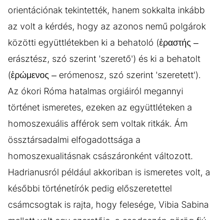
orientációnak tekintették, hanem sokkalta inkább
az volt a kérdés, hogy az azonos nemű polgárok
közötti együttlétekben ki a behatoló (ἐραστής –
erásztész, szó szerint 'szerető') és ki a behatolt
(ἐρώμενος – erómenosz, szó szerint 'szeretett').
Az ókori Róma hatalmas orgiáiról megannyi
történet ismeretes, ezeken az együttléteken a
homoszexuális afférok sem voltak ritkák. Ám
össztársadalmi elfogadottsága a
homoszexualitásnak császáronként változott.
Hadrianusról például akkoriban is ismeretes volt, a
későbbi történetírók pedig előszeretettel
csámcsogtak is rajta, hogy felesége, Vibia Sabina