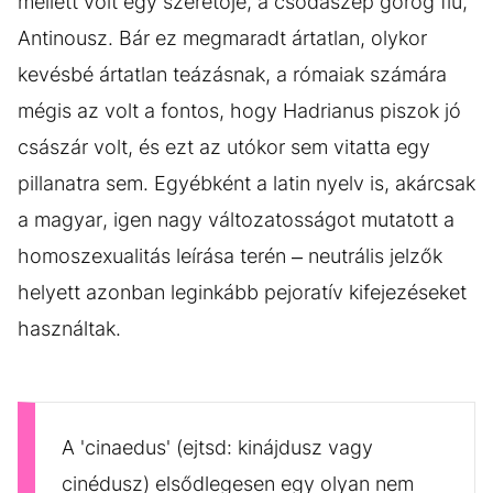
mellett volt egy szeretője, a csodaszép görög fiú,
Antinousz. Bár ez megmaradt ártatlan, olykor
kevésbé ártatlan teázásnak, a rómaiak számára
mégis az volt a fontos, hogy Hadrianus piszok jó
császár volt, és ezt az utókor sem vitatta egy
pillanatra sem. Egyébként a latin nyelv is, akárcsak
a magyar, igen nagy változatosságot mutatott a
homoszexualitás leírása terén – neutrális jelzők
helyett azonban leginkább pejoratív kifejezéseket
használtak.
A 'cinaedus' (ejtsd: kinájdusz vagy
cinédusz) elsődlegesen egy olyan nem