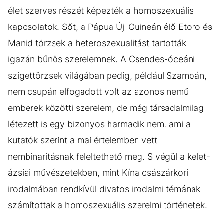
élet szerves részét képezték a homoszexuális
kapcsolatok. Sőt, a Pápua Új-Guineán élő Etoro és
Manid törzsek a heteroszexualitást tartották
igazán bűnös szerelemnek. A Csendes-óceáni
szigettörzsek világában pedig, például Szamoán,
nem csupán elfogadott volt az azonos nemű
emberek közötti szerelem, de még társadalmilag
létezett is egy bizonyos harmadik nem, ami a
kutatók szerint a mai értelemben vett
nembinaritásnak feleltethető meg. S végül a kelet-
ázsiai művészetekben, mint Kína császárkori
irodalmában rendkívül divatos irodalmi témának
számítottak a homoszexuális szerelmi történetek.