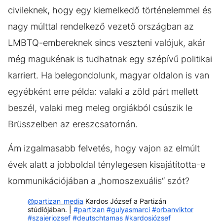
civileknek, hogy egy kiemelkedő történelemmel és
nagy múlttal rendelkező vezető országban az
LMBTQ-embereknek sincs veszteni valójuk, akár
még magukénak is tudhatnak egy szépívű politikai
karriert. Ha belegondolunk, magyar oldalon is van
egyébként erre példa: valaki a zöld párt mellett
beszél, valaki meg meleg orgiákból csúszik le
Brüsszelben az ereszcsatornán.
Ám izgalmasabb felvetés, hogy vajon az elmúlt
évek alatt a jobboldal ténylegesen kisajátította-e
kommunikációjában a „homoszexuális“ szót?
@partizan_media
Kardos József a Partizán
stúdiójában. |
#partizan
#gulyasmarci
#orbanviktor
#szajerjozsef
#deutschtamas
#kardosjózsef