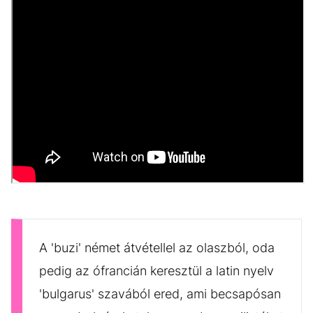
A 'buzi' német átvétellel az olaszból, oda
pedig az ófrancián keresztül a latin nyelv
'bulgarus' szavából ered, ami becsapósan