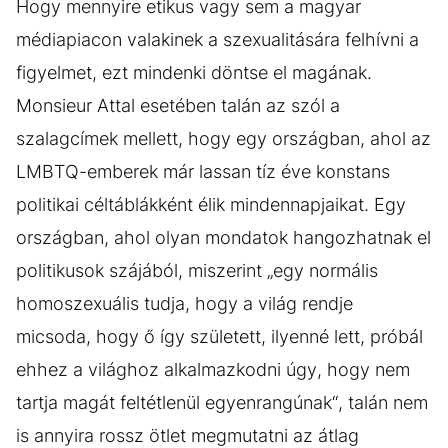
Hogy mennyire etikus vagy sem a magyar
médiapiacon valakinek a szexualitására felhívni a
figyelmet, ezt mindenki döntse el magának.
Monsieur Attal esetében talán az szól a
szalagcímek mellett, hogy egy országban, ahol az
LMBTQ-emberek már lassan tíz éve konstans
politikai céltáblákként élik mindennapjaikat. Egy
országban, ahol olyan mondatok hangozhatnak el
politikusok szájából, miszerint „egy normális
homoszexuális tudja, hogy a világ rendje
micsoda, hogy ő így született, ilyenné lett, próbál
ehhez a világhoz alkalmazkodni úgy, hogy nem
tartja magát feltétlenül egyenrangúnak“, talán nem
is annyira rossz ötlet megmutatni az átlag