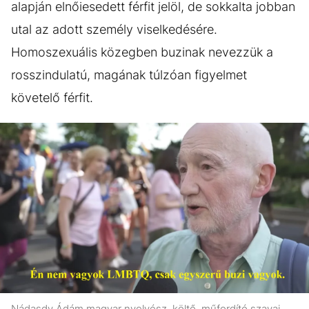
alapján elnőiesedett férfit jelöl, de sokkalta jobban
utal az adott személy viselkedésére.
Homoszexuális közegben buzinak nevezzük a
rosszindulatú, magának túlzóan figyelmet
követelő férfit.
Nádasdy Ádám magyar nyelvész, költő, műfordító szavai