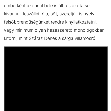
emberként azonnal bele is ült, és azóta se
kívánunk leszállni róla, sőt, szeretjük is nyelvi
felsőbbrendűségünket rendre kinyilatkoztatni,
vagy minimum olyan hazaszerető monológokban
kitörni, mint Száraz Dénes a sárga villamosról: