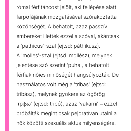
római férfitáncost jelölt, aki fellépése alatt
farpofájának mozgatásával szórakoztatta
közönségét. A behatolt, azaz passzív
embereket illették ezzel a szóval, akárcsak
a 'pathicus'-szal (ejtsd: páthikusz).
A 'molles'-szal (ejtsd: mollész), melynek
jelentése szó szerint 'puha', a behatolt
férfiak nőies minőségét hangsúlyozták. De
használatos volt még a 'tribas' (ejtsd:
tribász), melynek gyökere az ógörög
'τρῑ́βω' (ejtsd: tribó), azaz 'vakarni' – ezzel
próbálták megint csak pejoratívan utalni a
nők közötti szexuális aktus milyenségére.