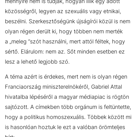
mennyire nem is tudják, hogyan illik egy adott
közösségről, legyen az szexuális vagy etnikai,
beszélni. Szerkesztőségünk újságírói közül is nem
olyan régen derült ki, hogy többen nem merték
a „meleg “szót használni, mert attól féltek, hogy
sértő. Elárulom: nem az. Sőt minden esetben ez
lesz a lehető legjobb szó.
A téma azért is érdekes, mert nem is olyan régen
Franciaország miniszterelnökéről, Gabriel Attal
hivatalba lépéséről a magyar médiapiac is rögtön
sajtózott. A címekben több orgánum is feltüntette,
hogy a politikus homoszexuális. Többek között mi
is hasonlóan hoztuk le ezt a valóban örömteljes