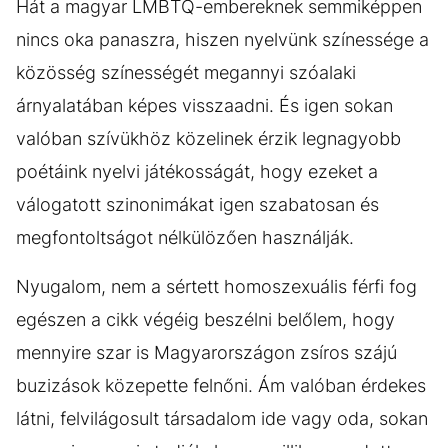
Hát a magyar LMBTQ-embereknek semmiképpen
nincs oka panaszra, hiszen nyelvünk színessége a
közösség színességét megannyi szóalaki
árnyalatában képes visszaadni. És igen sokan
valóban szívükhöz közelinek érzik legnagyobb
poétáink nyelvi játékosságát, hogy ezeket a
válogatott szinonimákat igen szabatosan és
megfontoltságot nélkülözően használják.
Nyugalom, nem a sértett homoszexuális férfi fog
egészen a cikk végéig beszélni belőlem, hogy
mennyire szar is Magyarországon zsíros szájú
buzizások közepette felnőni. Ám valóban érdekes
látni, felvilágosult társadalom ide vagy oda, sokan