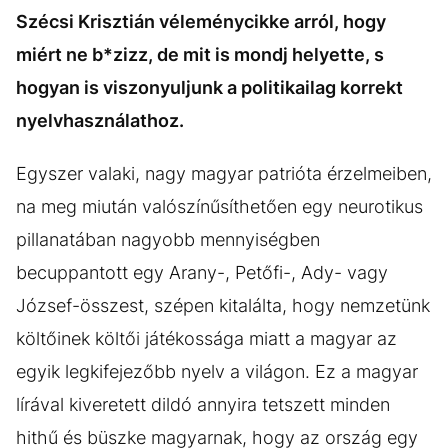
Szécsi Krisztián véleménycikke arról, hogy
miért ne b*zizz, de mit is mondj helyette, s
hogyan is viszonyuljunk a politikailag korrekt
nyelvhasználathoz.
Egyszer valaki, nagy magyar patrióta érzelmeiben,
na meg miután valószínűsíthetően egy neurotikus
pillanatában nagyobb mennyiségben
becuppantott egy Arany-, Petőfi-, Ady- vagy
József-összest, szépen kitalálta, hogy nemzetünk
költőinek költői játékossága miatt a magyar az
egyik legkifejezőbb nyelv a világon. Ez a magyar
lírával kiveretett dildó annyira tetszett minden
hithű és büszke magyarnak, hogy az ország egy