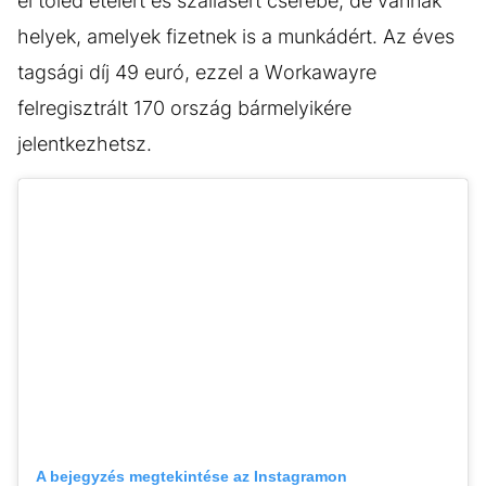
el tőled ételért és szállásért cserébe, de vannak
helyek, amelyek fizetnek is a munkádért. Az éves
tagsági díj 49 euró, ezzel a Workawayre
felregisztrált 170 ország bármelyikére
jelentkezhetsz.
A bejegyzés megtekintése az Instagramon