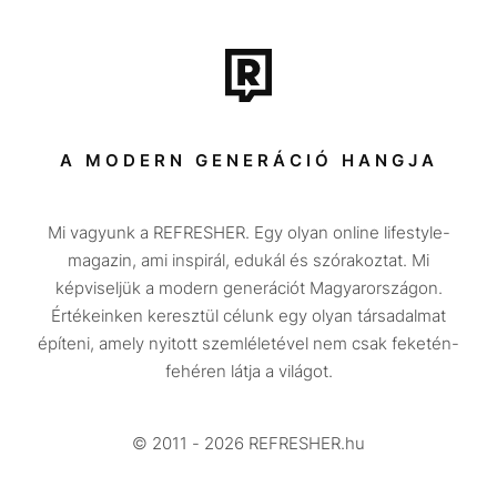
Film + sorozat
Tech-Tudomány
Sport
Társadalom
A MODERN GENERÁCIÓ HANGJA
Közélet
Mi vagyunk a REFRESHER. Egy olyan online lifestyle-
Utazás
magazin, ami inspirál, edukál és szórakoztat. Mi
Életmód
képviseljük a modern generációt Magyarországon.
Értékeinken keresztül célunk egy olyan társadalmat
Design
építeni, amely nyitott szemléletével nem csak feketén-
Beszélgetések
fehéren látja a világot.
Arcok
© 2011 - 2026 REFRESHER.hu
Videó