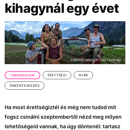
KÖZÉLET
UTAZÁS
kihagynál egy évet
ÉLETMÓD
DESIGN
BESZÉLGETÉSEK
ARCOK
VIDEÓ
TÖRTÉNETEK
GASZTRO
FORRÁS WWOOF/ INSTAGRAM
TÁRSADALOM
ÉRETTSÉGI
NYÁR
ÖNKÉNTESKEDÉS
Ha most érettségiztél és még nem tudod mit
fogsz csinálni szeptembertől nézd meg milyen
lehetőségeid vannak, ha úgy döntenél: tartasz