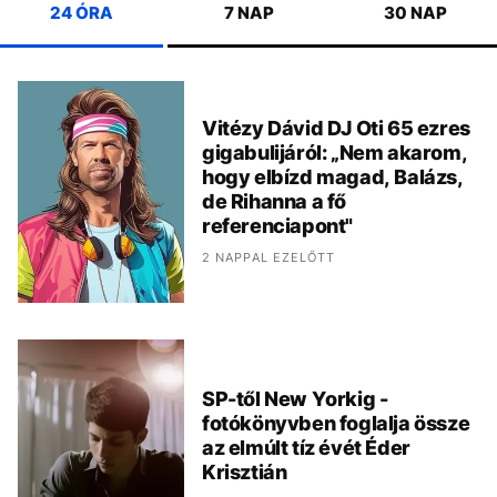
24 ÓRA
7 NAP
30 NAP
Vitézy Dávid DJ Oti 65 ezres
gigabulijáról: „Nem akarom,
hogy elbízd magad, Balázs,
de Rihanna a fő
referenciapont"
2 NAPPAL EZELŐTT
SP-től New Yorkig -
fotókönyvben foglalja össze
az elmúlt tíz évét Éder
Krisztián