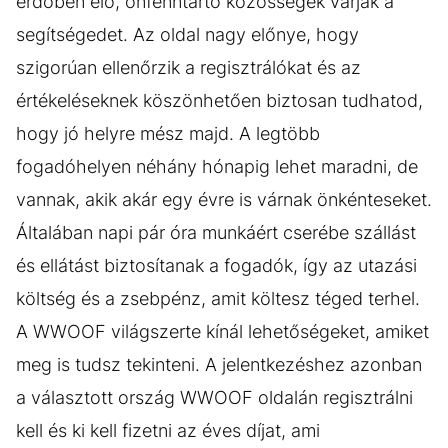
erdőben élő, önfenntartó közösségek várják a
segítségedet. Az oldal nagy előnye, hogy
szigorúan ellenőrzik a regisztrálókat és az
értékeléseknek köszönhetően biztosan tudhatod,
hogy jó helyre mész majd. A legtöbb
fogadóhelyen néhány hónapig lehet maradni, de
vannak, akik akár egy évre is várnak önkénteseket.
Általában napi pár óra munkáért cserébe szállást
és ellátást biztosítanak a fogadók, így az utazási
költség és a zsebpénz, amit költesz téged terhel.
A WWOOF világszerte kínál lehetőségeket, amiket
meg is tudsz tekinteni. A jelentkezéshez azonban
a választott ország WWOOF oldalán regisztrálni
kell és ki kell fizetni az éves díjat, ami