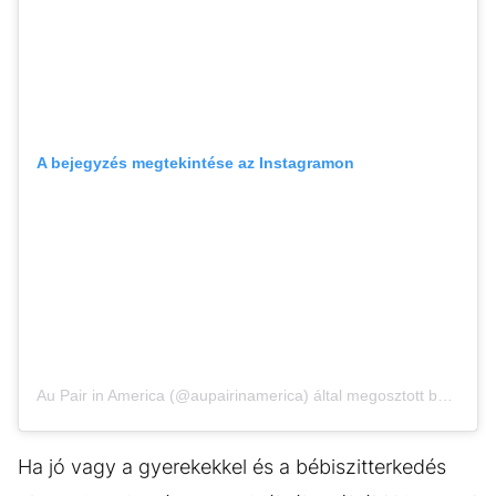
A bejegyzés megtekintése az Instagramon
Au Pair in America (@aupairinamerica) által megosztott bejegyzés
Ha jó vagy a gyerekekkel és a bébiszitterkedés