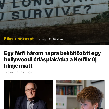
Film + sorozat
tegnap 21:28 -kor
Egy férfi három napra beköltözött egy
hollywoodi óriásplakátba a Netflix új
filmje miatt
TEGNAP 21:28 -KOR