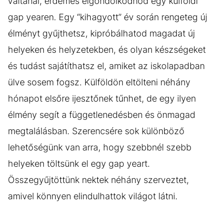
váltanál, érdemes elgondolkodnod egy külföldi
gap yearen. Egy “kihagyott” év során rengeteg új
élményt gyűjthetsz, kipróbálhatod magadat új
helyeken és helyzetekben, és olyan készségeket
és tudást sajátíthatsz el, amiket az iskolapadban
ülve sosem fogsz. Külföldön eltölteni néhány
hónapot elsőre ijesztőnek tűnhet, de egy ilyen
élmény segít a függetlenedésben és önmagad
megtalálásban. Szerencsére sok különböző
lehetőségünk van arra, hogy szebbnél szebb
helyeken töltsünk el egy gap yeart.
Összegyűjtöttünk nektek néhány szerveztet,
amivel könnyen elindulhattok világot látni.