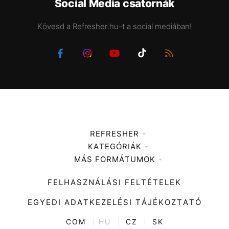
Social Media csatornák
Kövesd a Refresher.hu-t a social mediában!
REFRESHER
KATEGÓRIÁK
Médiaajánlat
MÁS FORMÁTUMOK
Zene
Impresszum
Kiemelt tartalmak
Divat
FELHASZNÁLÁSI FELTÉTELEK
Videó
Kultúra
EGYEDI ADATKEZELÉSI TÁJÉKOZTATÓ
Kvíz
ENTR
COM
|
HU
|
CZ
|
SK