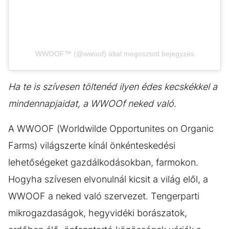
WWOOF™ (@wwoof) által megosztott bejegyzés
Ha te is szívesen töltenéd ilyen édes kecskékkel a
mindennapjaidat, a WWOOf neked való.
A WWOOF (Worldwilde Opportunites on Organic
Farms) világszerte kínál önkénteskedési
lehetőségeket gazdálkodásokban, farmokon.
Hogyha szívesen elvonulnál kicsit a világ elől, a
WWOOF a neked való szervezet. Tengerparti
mikrogazdaságok, hegyvidéki borászatok,