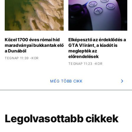
Közel 1700 éves római híd
Elképesztő az érdeklődés a
maradványai bukkantak elő
GTA VI iránt, a kiadót is
a Dunából
meglepték az
előrendelések
TEGNAP 11:39 -KOR
TEGNAP 11:23 -KOR
MÉG TÖBB CIKK
Legolvasottabb cikkek