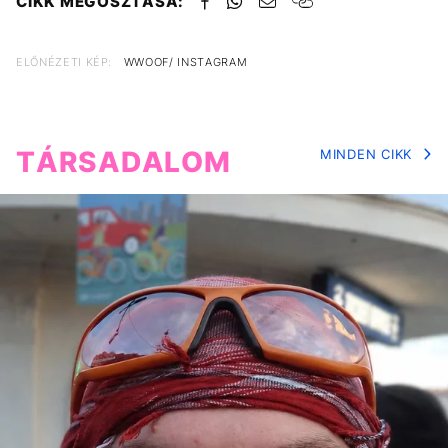
CIKK MEGOSZTÁSA:
ELŐNÉZETI KÉP:
WWOOF/ INSTAGRAM
TÁRSADALOM
MINDEN CIKK