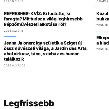
2026.8.2 9:18
2 NAPPA
REFRESHER-KVÍZ: Ki festette, ki
Közel
faragta? Mit tudsz a világ leghíresebb
bukka
képzőművészeti alkotásairól?
TEGNAP 
2026.8.2 9:18
Elkép
Jenna Jalonen: így születik a Sziget új
a kia
összművészeti világa, a Jardin des Arts,
TEGNAP 
ahol cirkusz, tánc, színház és humor
találkozik
2026.8.3 12:25
Legfrissebb