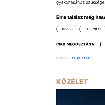
gyakorlásához szükséges ú
Erre találsz még has
TÖRVÉNY
TRANSZNEMŰ
CIKK MEGOSZTÁSA:
FORRÁS
444.HU
,
24.HU
KÖZÉLET