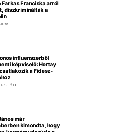
 Farkas Franciska arról
t, diszkriminálták a
lin
 -KOR
nos influenszerből
enti képviselő: Hortay
 csatlakozik a Fidesz-
óhoz
 EZELŐTT
János már
berben kimondta, hogy
sz-kormány elszúrta a