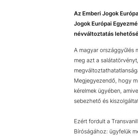
EGYÉB FORMÁTUMOK
REFRESHER
Kiemelt tartalmak
Videó
Kvíz
Médiaajánlat
Impresszum
Az Emberi Jogok Európa
Jogok Európai Egyezmén
névváltoztatás lehetősé
A magyar országgyűlés m
meg azt a salátatörvényt
megváltoztathatatlanságá
Megjegyezendő, hogy már
kérelmek ügyében, amivel
sebezhető és kiszolgálta
Ezért fordult a Transvan
Bíróságához: ügyfelük mé