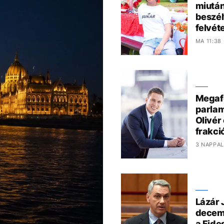
miután
beszél
felvéte
MA 11:38
Megafo
parlam
Olivér
frakci
3 NAPPAL
Lázár 
decem
a Fide