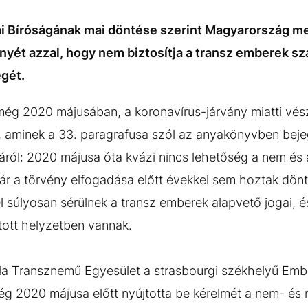
i Bíróságának mai döntése szerint Magyarország me
yét azzal, hogy nem biztosítja a transz emberek s
gét.
ég 2020 májusában, a koronavírus-járvány miatti vész
, aminek a 33. paragrafusa szól az anyakönyvben beje
ról: 2020 májusa óta kvázi nincs lehetőség a nem és a
 a törvény elfogadása előtt évekkel sem hoztak dönt
 súlyosan sérülnek a transz emberek alapvető jogai, é
tott helyzetben vannak.
illa Transznemű Egyesület a strasbourgi székhelyű Emb
g 2020 májusa előtt nyújtotta be kérelmét a nem- és 