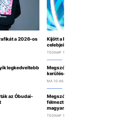
rafikát a 2026-os
Kijött a Forbes listája Magyarország „le
celebjeiről: Palvin Barbi végzett az utolsó
TEGNAP 10:23 -KOR
yik legkedveltebb
Megszólalt Perez Hilton családja a blogg
kerülése után
MA 10:46 -KOR
dták az Óbudai-
Megszólalt a férfi, aki Pedro Pascallal lazu
t
félmeztelenül egy jachton: „Igazából nem
magyarázkodnom“
TEGNAP 15:30 -KOR