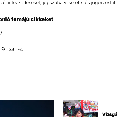
j intézkedéseket, jogszabályi keretet és jogorvoslati e
onló témájú cikkeket
Vizsgá