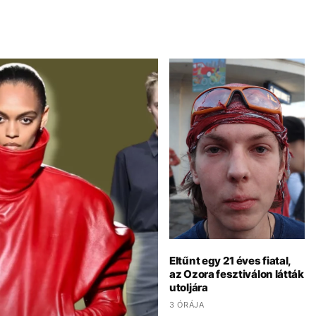
Eltűnt egy 21 éves fiatal,
az Ozora fesztiválon látták
utoljára
3 ÓRÁJA