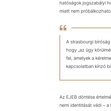
hatóságok jogszabályi hi
miatt nem próbálkozhatot
A strasbourgi bíróság 
hogy „az ügy körülmén
fel, amelyek a kérelm
kapcsolatban kínzó b
Az EJEB döntése értelmé
nemi identitását védi – 