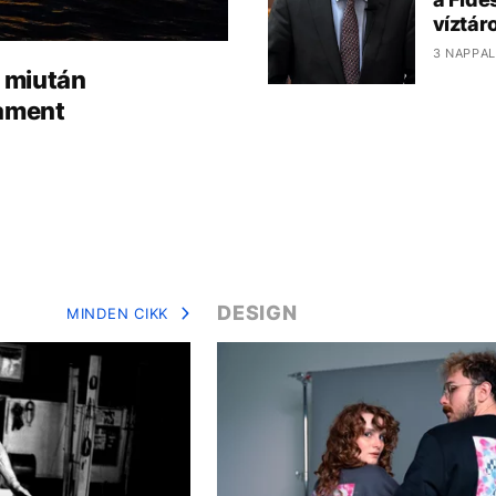
víztár
3 NAPPAL
, miután
lament
DESIGN
MINDEN CIKK