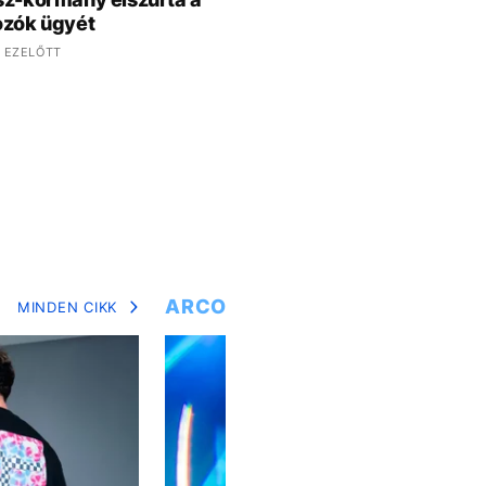
ozók ügyét
 EZELŐTT
ARCOK
MINDEN CIKK
MIN