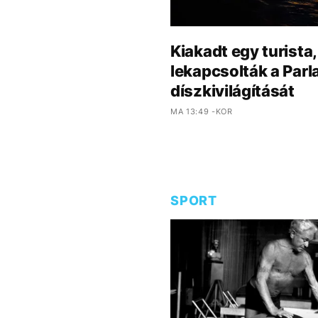
Kiakadt egy turista
lekapcsolták a Par
díszkivilágítását
MA 13:49 -KOR
SPORT