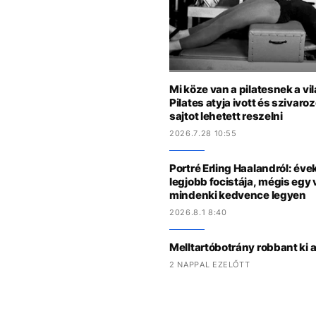
Mi köze van a pilatesnek a v
Pilates atyja ivott és szivaro
sajtot lehetett reszelni
2026.7.28 10:55
Portré Erling Haalandról: évek
legjobb focistája, mégis egy 
mindenki kedvence legyen
2026.8.1 8:40
Melltartóbotrány robbant ki 
2 NAPPAL EZELŐTT