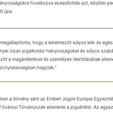
ányosságokra hivatkozva elutasították azt, később pe
t újra.
megállapította, hogy a kérelmezőt súlyos lelki és egés
yei olyan jogalkotási hiányosságokat és súlyos szabá
ezőt a magánéletével és személyes identitásának elism
izonytalanságban hagyták.“
ben a törvény sérti az Emberi Jogok Európai Egyezmé
a Fővárosi Törvényszék elismerte a jogsértést. Az egy