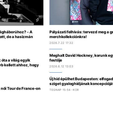
ilágháborúhoz? – A
Pályázati felhívás: tervezd meg a g
zott, de a hasizmán
merchkollekciónkra!
2026.7.22 17:32
Meghalt David Hockney, korunk eg
 óta a világ egyik
festője
vb kellett ahhoz, hogy
2026.6.12 13:03
Új híd épülhet Budapesten: elfoga
sziget gyaloghídjának koncepciójá
a női Tour de France-on
TEGNAP 15:54 -KOR