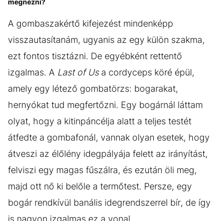
megnézni?
A gombaszakértő kifejezést mindenképp
visszautasítanám, ugyanis az egy külön szakma,
ezt fontos tisztázni. De egyébként rettentő
izgalmas. A
Last of Us
a cordyceps köré épül,
amely egy létező gombatörzs: bogarakat,
hernyókat tud megfertőzni. Egy bogárnál láttam
olyat, hogy a kitinpáncélja alatt a teljes testét
átfedte a gombafonál, vannak olyan esetek, hogy
átveszi az élőlény idegpályája felett az irányítást,
felviszi egy magas fűszálra, és ezután öli meg,
majd ott nő ki belőle a termőtest. Persze, egy
bogár rendkívül banális idegrendszerrel bír, de így
is nagyon izgalmas ez a vonal.