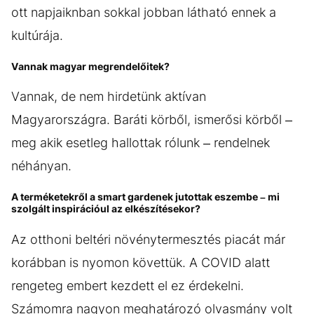
ott napjaiknban sokkal jobban látható ennek a
kultúrája.
Vannak magyar megrendelőitek?
Vannak, de nem hirdetünk aktívan
Magyarországra. Baráti körből, ismerősi körből –
meg akik esetleg hallottak rólunk – rendelnek
néhányan.
A terméketekről a smart gardenek jutottak eszembe – mi
szolgált inspirációul az elkészítésekor?
Az otthoni beltéri növénytermesztés piacát már
korábban is nyomon követtük. A COVID alatt
rengeteg embert kezdett el ez érdekelni.
Számomra nagyon meghatározó olvasmány volt