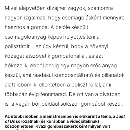
Mivel alapvetően dizájner vagyok, számomra
nagyon izgalmas, hogy csomagolásként mennyire
hasznos a gomba. A belőle készült
csomagolóanyag képes helyettesíteni a
polisztirolt – ez úgy készül, hogy a növényi
közeget átszövetik gombafonállal, és azt
hőkezelik, ebből pedig egy nagyon erős anyag
készül, ami ráadásul komposztálható és pillanatok
alatt lebomlik, ellentétben a polisztirollal, ami
többszáz évig fennmarad. De ott van a divatban
is, a vegán bőr például sokszor gombából készül.
Az utóbbi időben a mainstreamben is előkerült a téma, a
Last
of Us
sorozatnak (és korábban a videójátéknak)
köszönhetően. Kvázi gombaszakértőként milyen volt