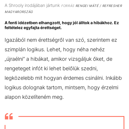
A Shrooly irodájában jártunk
FORRÁS
RENGEI MÁTÉ / REFRESHER
MAGYARORSZÁG
A fenti idézetben elhangzott, hogy jól álltok a hibákhoz. Ez
feltételez egyfajta érettséget.
Igazából nem érettségről van szó, szerintem ez
szimplán logikus. Lehet, hogy néha nehéz
„újraélni” a hibákat, amikor vizsgáljuk őket, de
rengeteget infót ki lehet belőlük szedni,
legközelebb mit hogyan érdemes csinálni. Inkább
logikus dolognak tartom, mintsem, hogy érzelmi
alapon közelíteném meg.