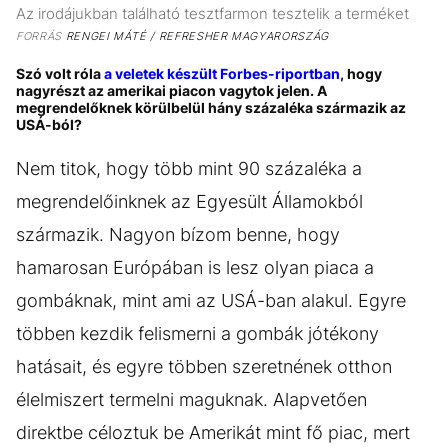
Az irodájukban található tesztfarmon tesztelik a terméket
FORRÁS
RENGEI MÁTÉ / REFRESHER MAGYARORSZÁG
Szó volt róla
a veletek készült Forbes-riportban
, hogy
nagyrészt az amerikai piacon vagytok jelen. A
megrendelőknek körülbelül hány százaléka származik az
USÁ-ból?
Nem titok, hogy több mint 90 százaléka a
megrendelőinknek az Egyesült Államokból
származik. Nagyon bízom benne, hogy
hamarosan Európában is lesz olyan piaca a
gombáknak, mint ami az USÁ-ban alakul. Egyre
többen kezdik felismerni a gombák jótékony
hatásait, és egyre többen szeretnének otthon
élelmiszert termelni maguknak. Alapvetően
direktbe céloztuk be Amerikát mint fő piac, mert