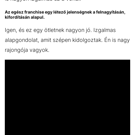
Az egész franchise egy létező jelenségnek a felnagyításán,
kifordításán alapul.
Igen, és ez egy ötletnek nagyon jó. Izgalmas
alapgondolat, amit szépen kidolgoztak. Én is nagy
rajongója vagyok.