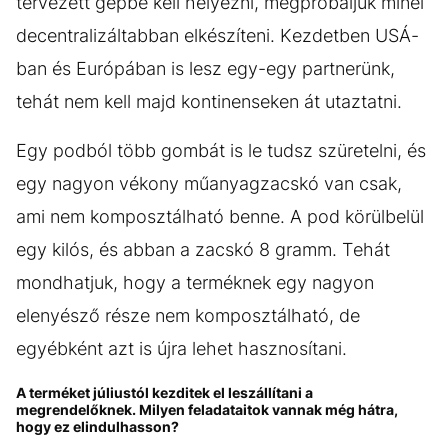
tervezett gépbe kell helyezni, megpróbáljuk minél
decentralizáltabban elkészíteni. Kezdetben USÁ-
ban és Európában is lesz egy-egy partnerünk,
tehát nem kell majd kontinenseken át utaztatni.
Egy podból több gombát is le tudsz szüretelni, és
egy nagyon vékony műanyagzacskó van csak,
ami nem komposztálható benne. A pod körülbelül
egy kilós, és abban a zacskó 8 gramm. Tehát
mondhatjuk, hogy a terméknek egy nagyon
elenyésző része nem komposztálható, de
egyébként azt is újra lehet hasznosítani.
A terméket júliustól kezditek el leszállítani a
megrendelőknek. Milyen feladataitok vannak még hátra,
hogy ez elindulhasson?