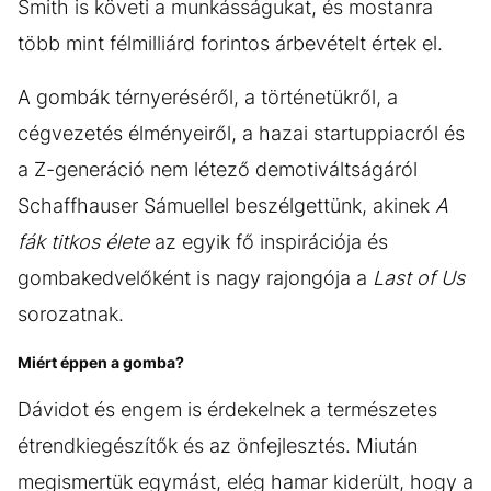
Smith is követi a munkásságukat, és mostanra
több mint félmilliárd forintos árbevételt értek el.
A gombák térnyeréséről, a történetükről, a
cégvezetés élményeiről, a hazai startuppiacról és
a Z-generáció nem létező demotiváltságáról
Schaffhauser Sámuellel beszélgettünk, akinek
A
fák titkos élete
az egyik fő inspirációja és
gombakedvelőként is nagy rajongója a
Last of Us
sorozatnak.
Miért éppen a gomba?
Dávidot és engem is érdekelnek a természetes
étrendkiegészítők és az önfejlesztés. Miután
megismertük egymást, elég hamar kiderült, hogy a