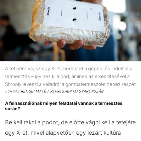
A tetejére vágsz egy X-et, bedobod a gépbe, és indulhat a
termesztés – így néz ki a pod, aminek az elkészítésével a
Shrooly leveszi a válladról a gombatermesztés nehéz részét
FORRÁS
RENGEI MÁTÉ / REFRESHER MAGYARORSZÁG
A felhasználónak milyen feladatai vannak a termesztés
során?
Be kell rakni a podot, de előtte vágni kell a tetejére
egy X-et, mivel alapvetően egy lezárt kultúra