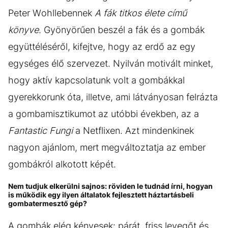
Peter Wohllebennek
A fák titkos élete című
könyve
. Gyönyörűen beszél a fák és a gombák
együttéléséről, kifejtve, hogy az erdő az egy
egységes élő szervezet. Nyilván motivált minket,
hogy aktív kapcsolatunk volt a gombákkal
gyerekkorunk óta, illetve, ami látványosan felrázta
a gombamisztikumot az utóbbi években, az a
Fantastic Fungi
a Netflixen. Azt mindenkinek
nagyon ajánlom, mert megváltoztatja az ember
gombákról alkotott képét.
Nem tudjuk elkerülni sajnos: röviden le tudnád írni, hogyan
is működik egy ilyen általatok fejlesztett háztartásbeli
gombatermesztő gép?
A gombák elég kényesek: párát, friss levegőt és