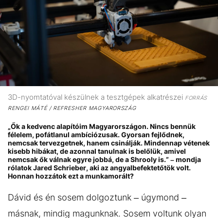
3D-nyomtatóval készülnek a tesztgépek alkatrészei
FORRÁS
RENGEI MÁTÉ / REFRESHER MAGYARORSZÁG
„Ők a kedvenc alapítóim Magyarországon. Nincs bennük
félelem, pofátlanul ambíciózusak. Gyorsan fejlődnek,
nemcsak tervezgetnek, hanem csinálják. Mindennap vétenek
kisebb hibákat, de azonnal tanulnak is belőlük, amivel
nemcsak ők válnak egyre jobbá, de a Shrooly is.” – mondja
rólatok Jared Schrieber, aki az angyalbefektetőtök volt.
Honnan hozzátok ezt a munkamorált?
Dávid és én sosem dolgoztunk – úgymond –
másnak, mindig magunknak. Sosem voltunk olyan