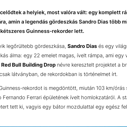
celődtek a helyiek, most valóra vált: egy komplett r
ra, amin a legendás gördeszkás Sandro Dias több m
n kétszeres Guinness-rekorder lett.
gyik legőrültebb gördeszkása,
Sandro Dias
és egy vilá
kás álma: egy 22 emelet magas, ívelt rámpa, ami egy 
A
Red Bull Building Drop
névre keresztelt projektet a b
sak látványban, de rekordokban is történelmet írt.
 Guinness-rekordot is megdöntött, miután 103 km/órás
o Fernando Ferrari épületének ívelt homlokzatáról. A s
tert tett ki, vagyis egy bátor mozdulattal egy egész f