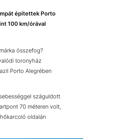
ámpát építettek Porto
int 100 km/órával
gmárka összefog?
valódi toronyház
razil Porto Alegrében
 sebességgel száguldott
tartpont 70 méteren volt,
elhőkarcoló oldalán