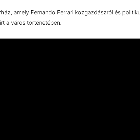
ház, amely Fernando Ferrari közgazdászról és politiku
írt a város történetében.