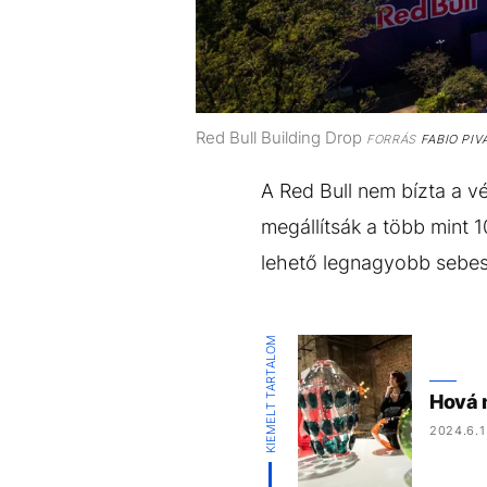
Red Bull Building Drop
FORRÁS
FABIO PIV
A Red Bull nem bízta a v
megállítsák a több mint 1
lehető legnagyobb sebess
KIEMELT TARTALOM
Hová m
2024.6.1