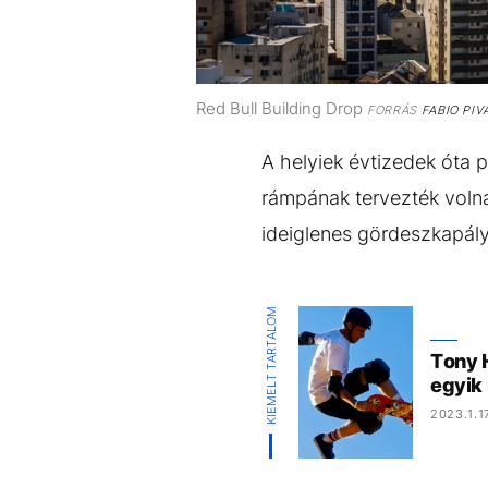
Red Bull Building Drop
FORRÁS
FABIO PIV
A helyiek évtizedek óta 
rámpának tervezték volna
ideiglenes gördeszkapályá
KIEMELT TARTALOM
Tony 
egyik
2023.1.1