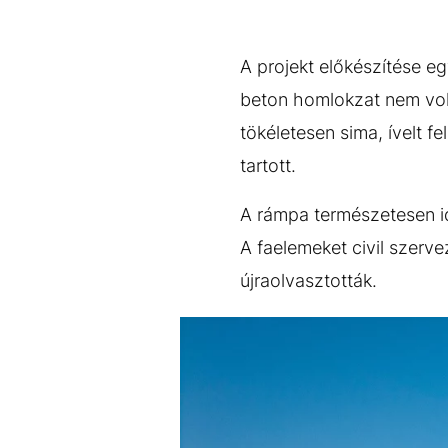
A projekt előkészítése eg
beton homlokzat nem volt
tökéletesen sima, ívelt fe
tartott.
A rámpa természetesen id
A faelemeket civil szerv
újraolvasztották.