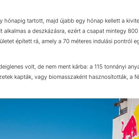
y hónapig tartott, majd újabb egy hónap kellett a kivit
 alkalmas a deszkázásra, ezért a csapat mintegy 800 
lületet épített rá, amely a 70 méteres indulási pontról e
eiglenes volt, de nem ment kárba: a 115 tonnányi anya
ezetek kapták, vagy biomasszaként hasznosították, a 