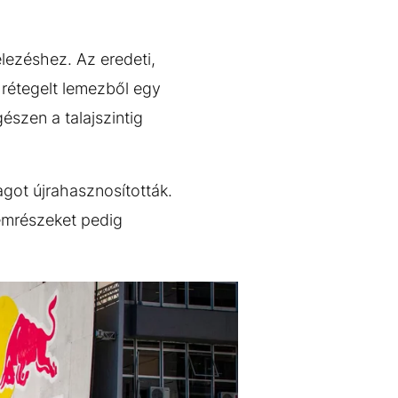
elezéshez. Az eredeti,
rétegelt lemezből egy
gészen a talajszintig
got újrahasznosították.
fémrészeket pedig