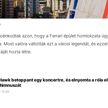
A
poénkodtak azon, hogy a Ferrari épület homlokzata úgy
. Most valóra váltották ezt a városi legendát, és ezze
ját hozta létre.
Hawk betoppant egy koncertre, és elnyomta a róla el
 himnuszát
7 12:30