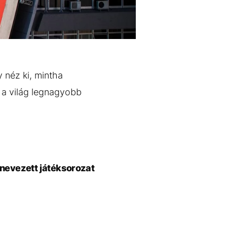
 néz ki, mintha
l a világ legnagyobb
nevezett játéksorozat