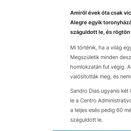
EGYÉB FORMÁTUMOK
REFRESHER
Kiemelt tartalmak
Videó
Kvíz
Médiaajánlat
Impresszum
Amiről évek óta csak vic
Alegre egyik toronyházá
száguldott le, és rögtö
Mi történik, ha a világ e
Megszületik minden desz
homlokzatán fut végig. 
valósították meg, és nemc
Sandro Dias ugyanis két
le a Centro Administrativ
a teljes esés pedig 60 mé
száguldott le.