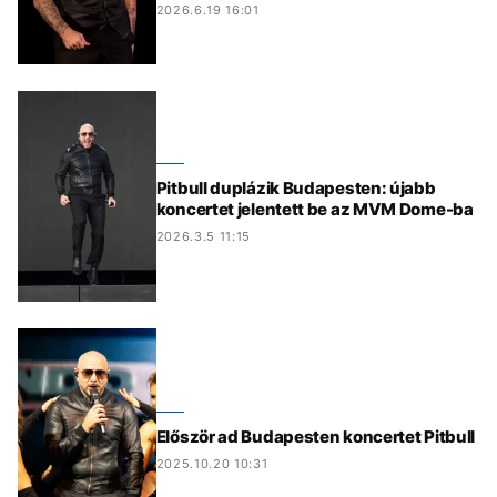
2026.6.19 16:01
Pitbull duplázik Budapesten: újabb
koncertet jelentett be az MVM Dome-ba
2026.3.5 11:15
Először ad Budapesten koncertet Pitbull
2025.10.20 10:31