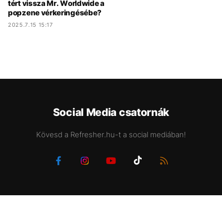
tért vissza Mr. Worldwide a
popzene vérkeringésébe?
2025.7.15 15:17
Social Media csatornák
Kövesd a Refresher.hu-t a social mediában!