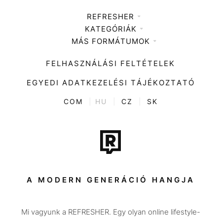
REFRESHER
KATEGÓRIÁK
Médiaajánlat
MÁS FORMÁTUMOK
Zene
Impresszum
Kiemelt tartalmak
Divat
FELHASZNÁLÁSI FELTÉTELEK
Videó
Kultúra
EGYEDI ADATKEZELÉSI TÁJÉKOZTATÓ
Kvíz
ENTR
COM
|
HU
|
CZ
|
SK
Film + sorozat
Tech-Tudomány
Sport
Társadalom
A MODERN GENERÁCIÓ HANGJA
Közélet
Mi vagyunk a REFRESHER. Egy olyan online lifestyle-
Utazás