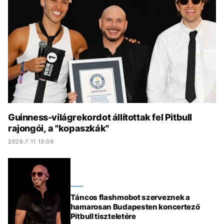
KÖZÉLET
UTAZÁS
ÉLETMÓD
DESIGN
BESZÉLGETÉSEK
ARCOK
VIDEÓ
TÖRTÉNETEK
GASZTRO
Guinness-világrekordot állítottak fel Pitbull
rajongói, a "kopaszkák"
2026.7.11 13:09
Táncos flashmobot szerveznek a
hamarosan Budapesten koncertező
Pitbull tiszteletére