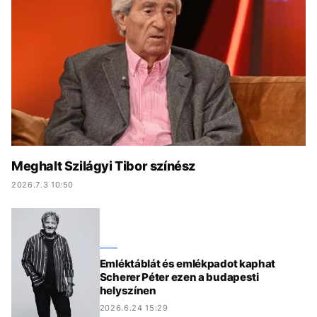
KÖZÉLET
UTAZÁS
ÉLETMÓD
DESIGN
BESZÉLGETÉSEK
ARCOK
VIDEÓ
TÖRTÉNETEK
GASZTRO
Meghalt Szilágyi Tibor színész
2026.7.3 10:50
Emléktáblát és emlékpadot kaphat
Scherer Péter ezen a budapesti
helyszínen
2026.6.24 15:29