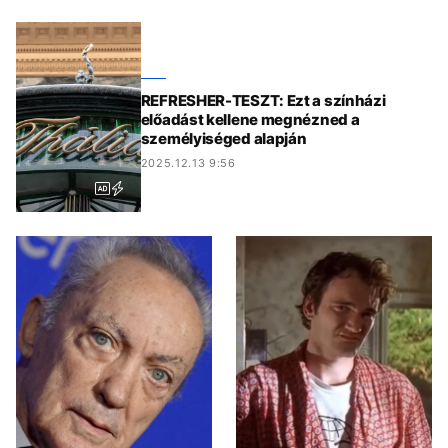
REFRESHER-TESZT: Ezt a színházi
előadást kellene megnézned a
személyiséged alapján
2025.12.13 9:56