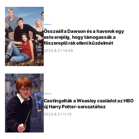
Összeáll a Dawson és a haverok egy
este erejéig, hogy támogassák a
főszereplő rák elleni küzdelmét
2025.8.21 14:08
Castingolták a Weasley családot az HBO
új Harry Potter-sorozatához
2025.8.21 11:15