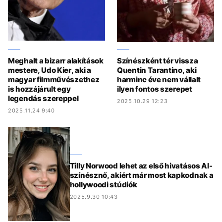
Meghalt a bizarr alakítások
Színészként tér vissza
mestere, Udo Kier, aki a
Quentin Tarantino, aki
magyar filmművészethez
harminc éve nem vállalt
is hozzájárult egy
ilyen fontos szerepet
legendás szereppel
2025.10.29 12:23
2025.11.24 9:40
Tilly Norwood lehet az első hivatásos AI-
színésznő, akiért már most kapkodnak a
hollywoodi stúdiók
2025.9.30 10:43