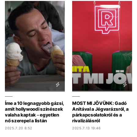
Íme a 10 legnagyobb gázsi,
MOST MI JÖVÜNK: Gadó
amit hollywoodi színészek
Anitával a Jégvarázsról, a
valaha kaptak – egyetlen
párkapcsolatokról és a
nő szerepel a listán
rivalizálásról
2025.7.20 8:52
2025.7.13 19:46