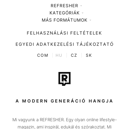
REFRESHER
KATEGÓRIÁK
Médiaajánlat
MÁS FORMÁTUMOK
Zene
Impresszum
Kiemelt tartalmak
Divat
FELHASZNÁLÁSI FELTÉTELEK
Videó
Kultúra
EGYEDI ADATKEZELÉSI TÁJÉKOZTATÓ
Kvíz
ENTR
COM
|
HU
|
CZ
|
SK
Film + sorozat
Tech-Tudomány
Sport
Társadalom
A MODERN GENERÁCIÓ HANGJA
Közélet
Mi vagyunk a REFRESHER. Egy olyan online lifestyle-
Utazás
magazin, ami inspirál, edukál és szórakoztat. Mi