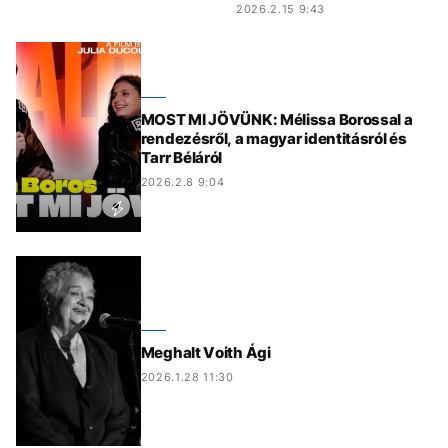
2026.2.15 9:43
MOST MI JÖVÜNK: Mélissa Borossal a
rendezésről, a magyar identitásról és
Tarr Béláról
2026.2.8 9:04
Meghalt Voith Ági
2026.1.28 11:30