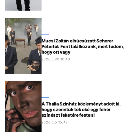
Mucsi Zoltán elbúcsúzott Scherer
Pétertől: Fent találkozunk, mert tudom,
hogy ott vagy
2026.5.20 10:46
A Thália Színház közleményt adott ki,
hogy szerintük tök oké egy fehér
színészt feketére festeni
2026.5.5 15:48