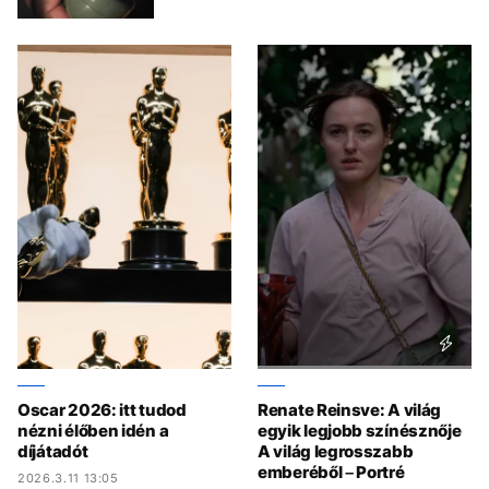
Oscar 2026: itt tudod
Renate Reinsve: A világ
nézni élőben idén a
egyik legjobb színésznője
díjátadót
A világ legrosszabb
emberéből – Portré
2026.3.11 13:05