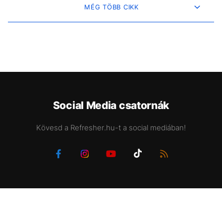
MÉG TÖBB CIKK
Social Media csatornák
Kövesd a Refresher.hu-t a social mediában!