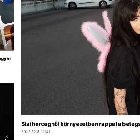
agyar
Sisi hercegnői környezetben rappel a betegs
2023.12.8 14:31