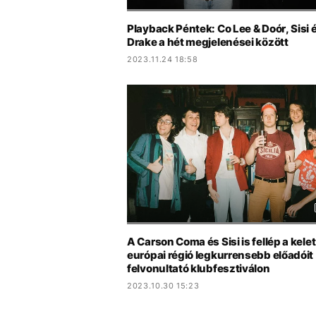
Playback Péntek: Co Lee & Doór, Sisi 
Drake a hét megjelenései között
2023.11.24 18:58
A Carson Coma és Sisi is fellép a kelet
európai régió legkurrensebb előadóit
felvonultató klubfesztiválon
2023.10.30 15:23