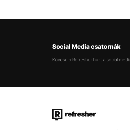
Social Media csatornák
Kövesd a Refresher.hu-t a social medi