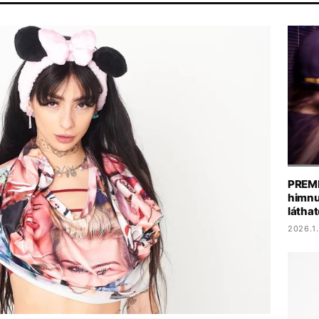
T
KONCERT
MTVA
ARIANA GRANDE
CHRISTOPHER NOLA
PREMIE
himnu
láthat
2026.1.