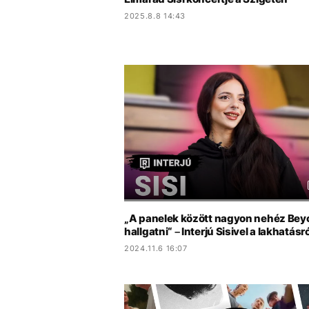
2025.8.8 14:43
„A panelek között nagyon nehéz Bey
hallgatni“ – Interjú Sisivel a lakhatásró
2024.11.6 16:07