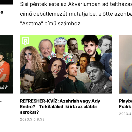
Sisi péntek este az Akváriumban ad teltházas
és
című debütlemezét mutatja be, előtte azonba
"Asztma" című számhoz.
-
REFRESHER-KVÍZ: Azahriah vagy Ady
Playba
Endre? – Te kitalálod, ki írta az alábbi
Frakk
sorokat?
2023.4.
2023.5.6 8:53