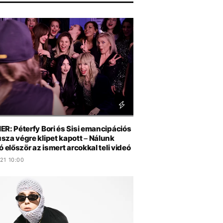
N
R: Péterfy Bori és Sisi emancipációs
sza végre klipet kapott – Nálunk
ó először az ismert arcokkal teli videó
21 10:00