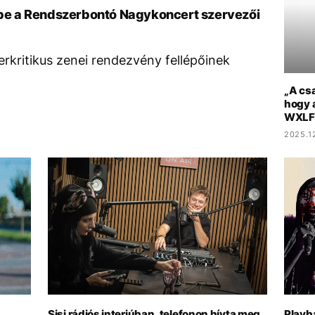
k be a Rendszerbontó Nagykoncert szervezői
rkritikus zenei rendezvény fellépőinek
„A csa
hogy 
WXLFL
2025.12
Sisi rádiós interjúban, telefonon hívta meg
Playba