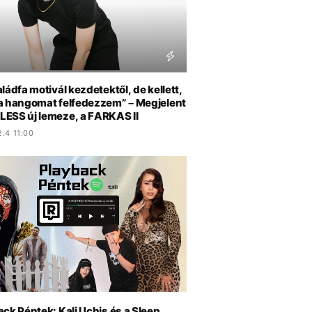
ládfa motivál kezdetektől, de kellett,
a hangomat felfedezzem” – Megjelent
ESS új lemeze, a FARKAS II
.4 11:00
ck Péntek: Kali Uchis és a Sleep