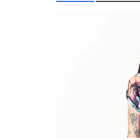
LIFESTYLE TÉMÁK
FIDESZ
CELEB
SEBESTYÉN BALÁZS
PARLAMEN
EGYÉB FORMÁTUMOK
REFRESHER
Kiemelt tartalmak
Videó
Kvíz
Médiaajánlat
Impresszum