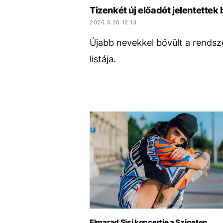
Tizenkét új előadót jelentette
2026.3.20 12:13
Újabb nevekkel bővült a rendsze
listája.
Elmarad Sisi koncertje a Szigeten