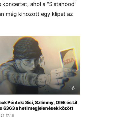
 koncertet, ahol a "Sistahood"
n még kihozott egy klipet az
ck Péntek: Sisi, Szlimmy, OIEE és Lil
 x 6363 a heti megjelenések között
21 17:18