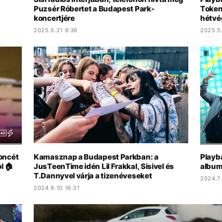
Puzsér Róbertet a Budapest Park-
Token
koncertjére
hétvé
2025.5.21 9:36
2025.5
oncét
Kamasznap a Budapest Parkban: a
Playb
l 🏠
JusTeenTime idén Lil Frakkal, Sisivel és
albuma
T.Dannyvel várja a tizenéveseket
2024.7.
2024.9.10 16:31