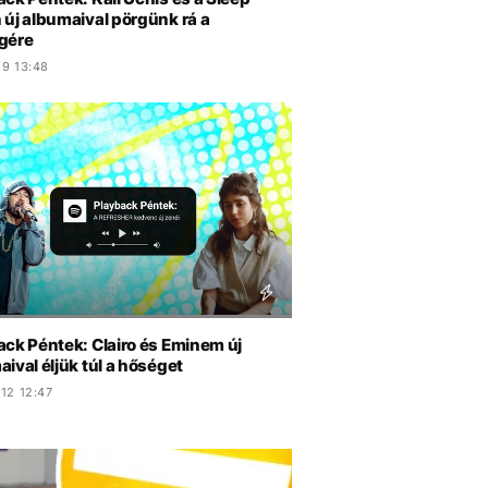
 új albumaival pörgünk rá a
gére
.9 13:48
ack Péntek: Clairo és Eminem új
ival éljük túl a hőséget
12 12:47