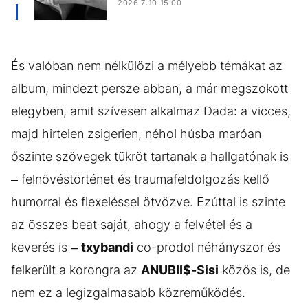
2026.7.10 15:00
És valóban nem nélkülözi a mélyebb témákat az
album, mindezt persze abban, a már megszokott
elegyben, amit szívesen alkalmaz Dada: a vicces,
majd hirtelen zsigerien, néhol húsba maróan
őszinte szövegek tükröt tartanak a hallgatónak is
– felnövéstörténet és traumafeldolgozás kellő
humorral és flexeléssel ötvözve. Ezúttal is szinte
az összes beat saját, ahogy a felvétel és a
keverés is –
txybandi
co-prodol néhányszor és
felkerült a korongra az
ANUBII$-Sisi
közös is, de
nem ez a legizgalmasabb közreműködés.