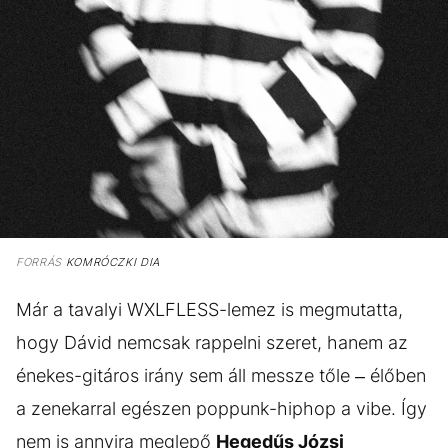
FORRÁS
KOMRÓCZKI DIA
Már a tavalyi WXLFLESS-lemez is megmutatta,
hogy Dávid nemcsak rappelni szeret, hanem az
énekes-gitáros irány sem áll messze tőle – élőben
a zenekarral egészen poppunk-hiphop a vibe. Így
nem is annyira meglepő
Hegedűs Józsi