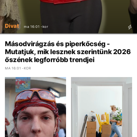
Divat
ma 16:01 -kor
Másodvirágzás és piperkőcség -
Mutatjuk, mik lesznek szerintünk 2026
őszének legforróbb trendjei
MA 16:01 -KOR