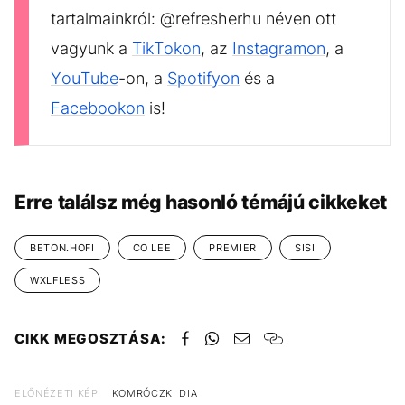
tartalmainkról: @refresherhu néven ott
vagyunk a
TikTokon
, az
Instagramon
, a
YouTube
-on, a
Spotifyon
és a
Facebookon
is!
Erre találsz még hasonló témájú cikkeket
BETON.HOFI
CO LEE
PREMIER
SISI
WXLFLESS
CIKK MEGOSZTÁSA:
ELŐNÉZETI KÉP:
KOMRÓCZKI DIA