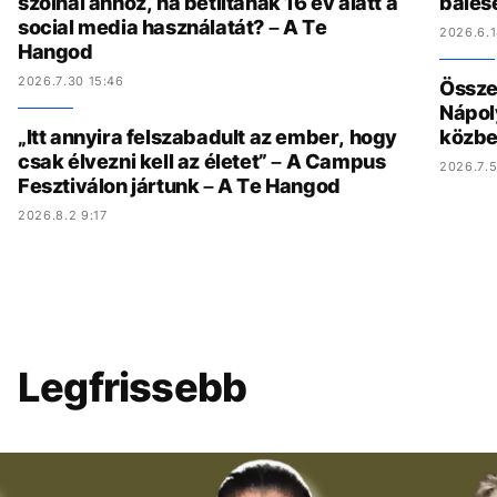
szólnál ahhoz, ha betiltanák 16 év alatt a
bales
social media használatát? – A Te
2026.6.1
Hangod
2026.7.30 15:46
Összed
Nápol
„Itt annyira felszabadult az ember, hogy
közbe
csak élvezni kell az életet” – A Campus
2026.7.5
Fesztiválon jártunk – A Te Hangod
2026.8.2 9:17
Legfrissebb