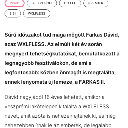
ZENE
BETON.HOFI
CO LEE
PREMIER
SISI
WXLFLESS
Sűrű időszakot tud maga mögött Farkas Dávid,
azaz WXLFLESS. Az elmúlt két év során
megnyert tehetségkutatókat, bemutatkozott a
legnagyobb fesztiválokon, de ami a
legfontosabb: közben önmagát is megtalálta,
ennek lenyomata új lemeze, a FARKAS II.
Dávid nagyjából 16 éves lehetett, amikor a
veszprémi lakótelepen kitalálta a WXLFLESS
nevet, amit azóta is nehezen ejtenek ki, és még
nehezebben írnak le az emberek, de legalább