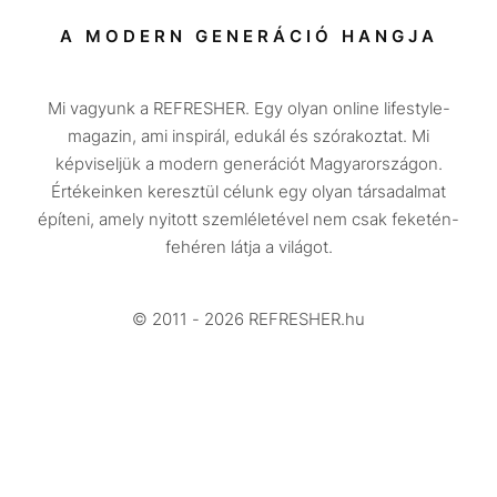
Társadalom
A MODERN GENERÁCIÓ HANGJA
Közélet
Mi vagyunk a REFRESHER. Egy olyan online lifestyle-
Utazás
magazin, ami inspirál, edukál és szórakoztat. Mi
Életmód
képviseljük a modern generációt Magyarországon.
Értékeinken keresztül célunk egy olyan társadalmat
Design
építeni, amely nyitott szemléletével nem csak feketén-
Beszélgetések
fehéren látja a világot.
Arcok
© 2011 - 2026 REFRESHER.hu
Videó
Történetek
Gasztro