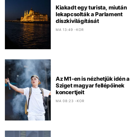
Kiakadt egy turista, miután
lekapcsolták a Parlament
díszkivilágítását
MA 13:49 -KOR
Az M1-en is nézhetjük idén a
Sziget magyar fellépőinek
koncertjeit
MA 08:23 -KOR