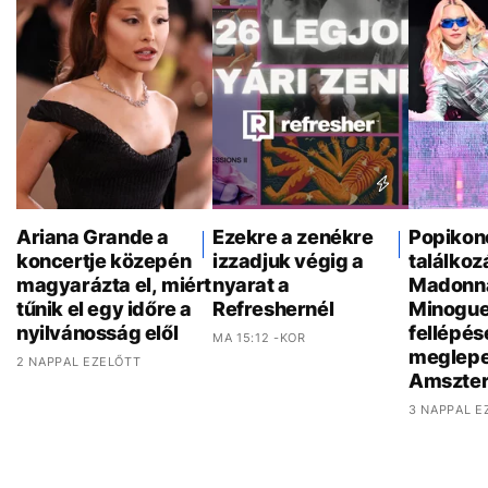
Ariana Grande a
Ezekre a zenékre
Popikon
koncertje közepén
izzadjuk végig a
találkoz
magyarázta el, miért
nyarat a
Madonna
tűnik el egy időre a
Refreshernél
Minogue
nyilvánosság elől
fellépés
MA 15:12 -KOR
meglepe
2 NAPPAL EZELŐTT
Amszte
3 NAPPAL E