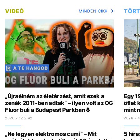
VIDEÓ
TÖRT
MINDEN CIKK
„Újraélném az életérzést, amit ezek a
Egy 19
zenék 2011-ben adtak“ – ilyen volt az OG
ötlet
Fluor buli a Budapest Parkban🐧
mint 
2026.7.12 9:42
2026.7.1
„Ne legyen elektromos cumi” – Mit
5 híre