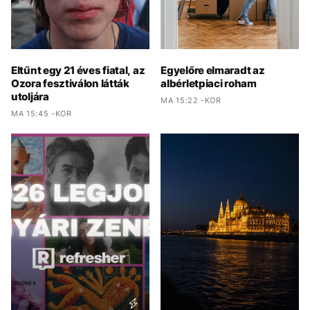
Eltűnt egy 21 éves fiatal, az
Egyelőre elmaradt az
Ozora fesztiválon látták
albérletpiaci roham
utoljára
MA 15:22 -KOR
MA 15:45 -KOR