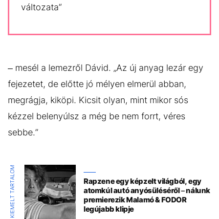
változata“
– mesél a lemezről Dávid. „Az új anyag lezár egy
fejezetet, de előtte jó mélyen elmerül abban,
megrágja, kiköpi. Kicsit olyan, mint mikor sós
kézzel belenyúlsz a még be nem forrt, véres
sebbe.”
KIEMELT TARTALOM
Rapzene egy képzelt világból, egy
atomkúl autó anyósüléséről – nálunk
premierezik Malamó & FODOR
legújabb klipje