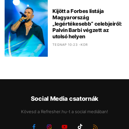
Kijött a Forbes listája
Magyarország
„legértékesebb“ celebjeiről:
Palvin Barbi végzett az
utolsó helyen
TEGNAP 10:23 -KOR
Social Media csatornák
Kövesd a Refresher.hu-t a social mediában!