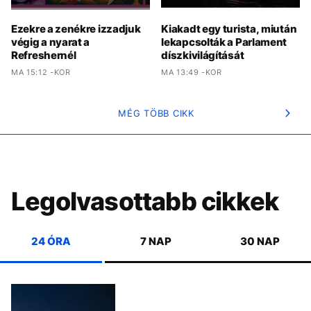
Ezekre a zenékre izzadjuk
Kiakadt egy turista, miután
végig a nyarat a
lekapcsolták a Parlament
Refreshernél
díszkivilágítását
MA 15:12 -KOR
MA 13:49 -KOR
MÉG TÖBB CIKK
Legolvasottabb cikkek
24 ÓRA
7 NAP
30 NAP