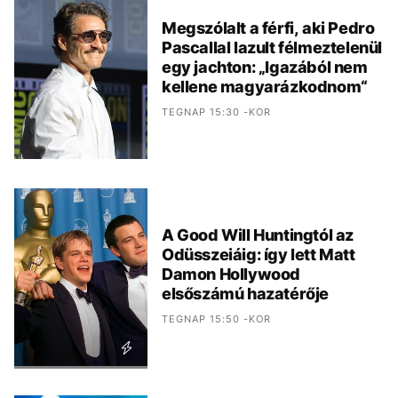
Megszólalt a férfi, aki Pedro
Pascallal lazult félmeztelenül
egy jachton: „Igazából nem
kellene magyarázkodnom“
TEGNAP 15:30 -KOR
A Good Will Huntingtól az
Odüsszeiáig: így lett Matt
Damon Hollywood
elsőszámú hazatérője
TEGNAP 15:50 -KOR