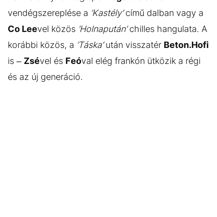
vendégszereplése a
’Kastély’
című dalban vagy a
Co Lee
vel közös
’Holnapután’
chilles hangulata. A
korábbi közös, a
’Táska’
után visszatér
Beton.Hofi
is –
Zsé
vel és
Feó
val elég frankón ütközik a régi
és az új generáció.