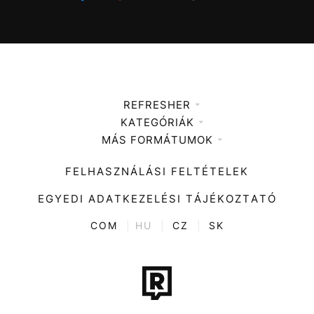
REFRESHER
KATEGÓRIÁK
Médiaajánlat
MÁS FORMÁTUMOK
Zene
Impresszum
Kiemelt tartalmak
Divat
FELHASZNÁLÁSI FELTÉTELEK
Videó
Kultúra
EGYEDI ADATKEZELÉSI TÁJÉKOZTATÓ
Kvíz
ENTR
COM
|
HU
|
CZ
|
SK
Film + sorozat
Tech-Tudomány
Sport