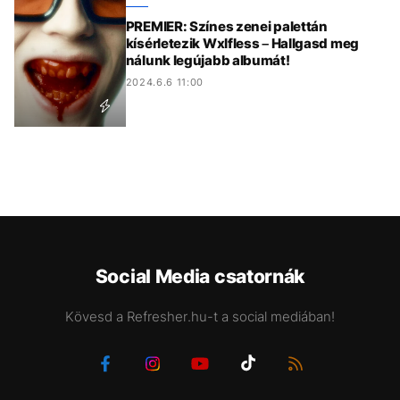
PREMIER: Színes zenei palettán
kísérletezik Wxlfless – Hallgasd meg
nálunk legújabb albumát!
2024.6.6 11:00
Social Media csatornák
Kövesd a Refresher.hu-t a social mediában!