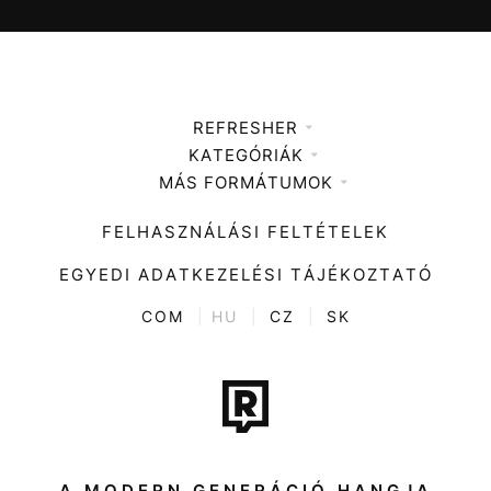
REFRESHER
KATEGÓRIÁK
Médiaajánlat
MÁS FORMÁTUMOK
Zene
Impresszum
Kiemelt tartalmak
Divat
FELHASZNÁLÁSI FELTÉTELEK
Videó
Kultúra
EGYEDI ADATKEZELÉSI TÁJÉKOZTATÓ
Kvíz
ENTR
COM
|
HU
|
CZ
|
SK
Film + sorozat
Tech-Tudomány
Sport
Társadalom
A MODERN GENERÁCIÓ HANGJA