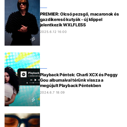
PREMIER: Olcsó pezsgő, macaronok és
gazdikereső kutyák – új klippel
jelentkezik WXLFLESS
2025.6.12 16:00
Playback Péntek: Charli XCX és Peggy
Gou albumaival térünk vissza a
megújult Playback Péntekben
2024.6.7 18:09