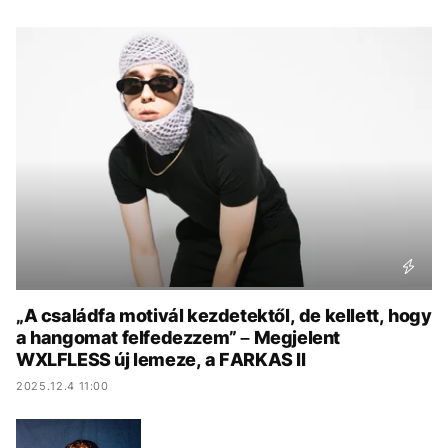
KÖZÉLET
UTAZÁS
ÉLETMÓD
DESIGN
BESZÉLGETÉSEK
ARCOK
VIDEÓ
TÖRTÉNETEK
GASZTRO
„A családfa motivál kezdetektől, de kellett, hogy
a hangomat felfedezzem” – Megjelent
WXLFLESS új lemeze, a FARKAS II
2025.12.4 11:00