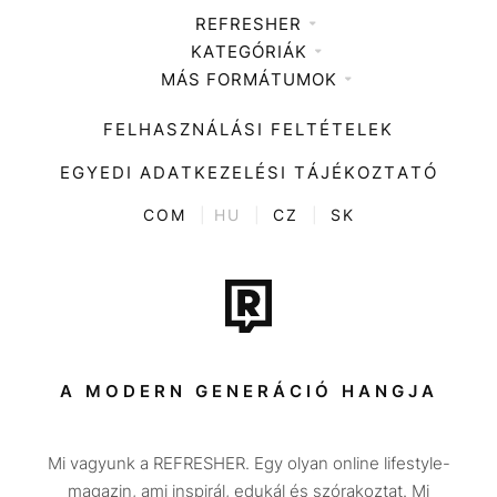
REFRESHER
KATEGÓRIÁK
Médiaajánlat
MÁS FORMÁTUMOK
Zene
Impresszum
Kiemelt tartalmak
Divat
FELHASZNÁLÁSI FELTÉTELEK
Videó
Kultúra
EGYEDI ADATKEZELÉSI TÁJÉKOZTATÓ
Kvíz
ENTR
COM
|
HU
|
CZ
|
SK
Film + sorozat
Tech-Tudomány
Sport
Társadalom
A MODERN GENERÁCIÓ HANGJA
Közélet
Mi vagyunk a REFRESHER. Egy olyan online lifestyle-
Utazás
magazin, ami inspirál, edukál és szórakoztat. Mi