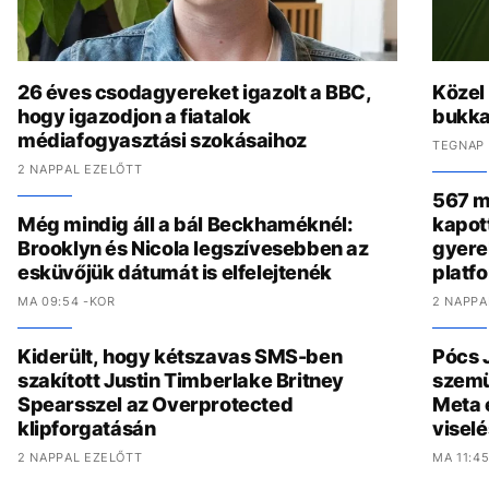
26 éves csodagyereket igazolt a BBC,
Közel
hogy igazodjon a fiatalok
bukka
médiafogyasztási szokásaihoz
TEGNAP 
2 NAPPAL EZELŐTT
567 mi
Még mindig áll a bál Beckhaméknél:
kapot
Brooklyn és Nicola legszívesebben az
gyere
esküvőjük dátumát is elfelejtenék
platf
MA 09:54 -KOR
2 NAPPA
Kiderült, hogy kétszavas SMS-ben
Pócs J
szakított Justin Timberlake Britney
szemü
Spearsszel az Overprotected
Meta 
klipforgatásán
viselé
2 NAPPAL EZELŐTT
MA 11:4