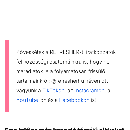
Kövessétek a REFRESHER-t, iratkozzatok
fel közösségi csatornáinkra is, hogy ne
maradjatok le a folyamatosan frissülő
tartalmainkról: @refresherhu néven ott
vagyunk a
TikTokon
, az
Instagramon
, a
YouTube
-on és a
Facebookon
is!