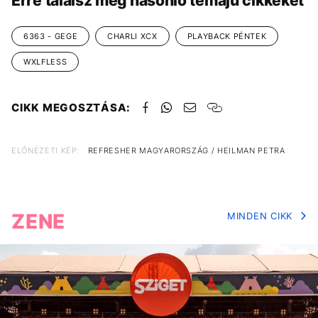
Erre találsz még hasonló témájú cikkeket
6363 - GEGE
CHARLI XCX
PLAYBACK PÉNTEK
WXLFLESS
CIKK MEGOSZTÁSA:
ELŐNÉZETI KÉP:
REFRESHER MAGYARORSZÁG / HEILMAN PETRA
ZENE
MINDEN CIKK