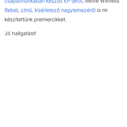
csapatmunkában készült EP-jéről
, illetve Wxlfless
RebeL című, kísérletező nagylemezéről
is mi
készítettünk premiercikket.
Jó hallgatást!