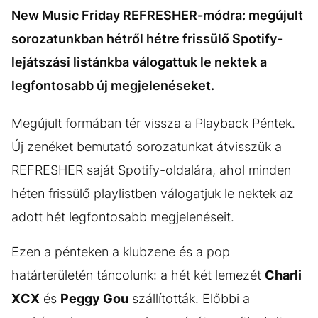
New Music Friday REFRESHER-módra: megújult
sorozatunkban hétről hétre frissülő Spotify-
lejátszási listánkba válogattuk le nektek a
legfontosabb új megjelenéseket.
Megújult formában tér vissza a Playback Péntek.
Új zenéket bemutató sorozatunkat átvisszük a
REFRESHER saját Spotify-oldalára, ahol minden
héten frissülő playlistben válogatjuk le nektek az
adott hét legfontosabb megjelenéseit.
Ezen a pénteken a klubzene és a pop
határterületén táncolunk: a hét két lemezét
Charli
XCX
és
Peggy Gou
szállították. Előbbi a