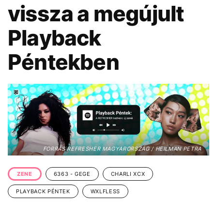
KÖZÉLET
UTAZÁS
vissza a megújult
ÉLETMÓD
DESIGN
Playback
BESZÉLGETÉSEK
ARCOK
Péntekben
VIDEÓ
TÖRTÉNETEK
GASZTRO
FORRÁS REFRESHER MAGYARORSZÁG / HEILMAN PETRA
ZENE
6363 - GEGE
CHARLI XCX
PLAYBACK PÉNTEK
WXLFLESS