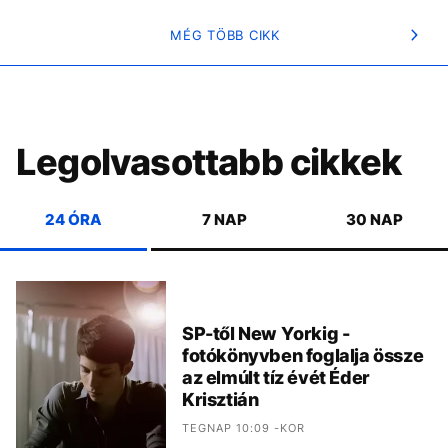
MÉG TÖBB CIKK
Legolvasottabb cikkek
24 ÓRA
7 NAP
30 NAP
SP-től New Yorkig -
fotókönyvben foglalja össze
az elmúlt tíz évét Éder
Krisztián
TEGNAP 10:09 -KOR