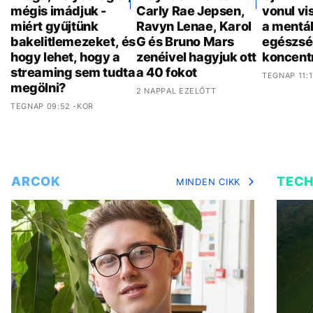
mégis imádjuk -
Carly Rae Jepsen,
vonul vi
miért gyűjtünk
Ravyn Lenae, Karol
a mentál
bakelitlemezeket, és
G és Bruno Mars
egészsé
hogy lehet, hogy a
zenéivel hagyjuk ott
koncent
streaming sem tudta
a 40 fokot
TEGNAP 11:1
megölni?
2 NAPPAL EZELŐTT
TEGNAP 09:52 -KOR
ARCOK
TEC
MINDEN CIKK