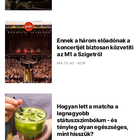
Ennek a három előadónak a
koncertjét biztosan közvetíti
az M1 a Szigetről
MA 10:45 -KOR
Hogyan lett a matcha a
legnagyobb
státuszszimbólum - és
tényleg olyan egészséges,
mint hisszük?