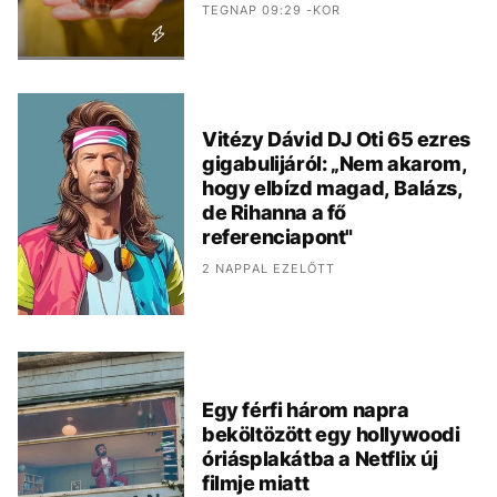
TEGNAP 09:29 -KOR
Vitézy Dávid DJ Oti 65 ezres
gigabulijáról: „Nem akarom,
hogy elbízd magad, Balázs,
de Rihanna a fő
referenciapont"
2 NAPPAL EZELŐTT
Egy férfi három napra
beköltözött egy hollywoodi
óriásplakátba a Netflix új
filmje miatt