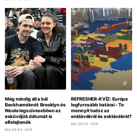
Még mindig áll a bál
REFRESHER-KVÍZ: Európa
Beckhaméknél: Brooklyn és
legfurcsább határai - Te
Nicola legszívesebben az
mennyit tudsz az
esküvőjük dátumát is
enklávékról és exklávékról?
elfelejtenék
MA 09:03 -KOR
MA 09:54 -KOR