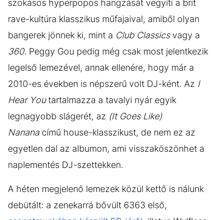
szokásos hyperpopos hangzását vegyíti a brit
rave-kultúra klasszikus műfajaival, amiből olyan
bangerek jönnek ki, mint a
Club Classics
vagy a
360
. Peggy Gou pedig még csak most jelentkezik
legelső lemezével, annak ellenére, hogy már a
2010-es években is népszerű volt DJ-ként. Az
I
Hear You
tartalmazza a tavalyi nyár egyik
legnagyobb slágerét, az
(It Goes Like)
Nanana
című house-klasszikust, de nem ez az
egyetlen dal az albumon, ami visszaköszönhet a
naplementés DJ-szettekken.
A héten megjelenő lemezek közül kettő is nálunk
debütált: a zenekarrá bővült 6363 első,