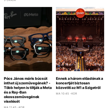
3 ÓRÁJA
Pócs János máris búcsút
Ennek a három előadónak a
inthet új szemüvegének? -
koncertjét biztosan
Több helyen is tiltják a Meta
közvetíti az M1 a Szigetről
és a Ray-Ban
MA 10:45 -KOR
okosszemüvegének
viselését
MA 11:45 -KOR