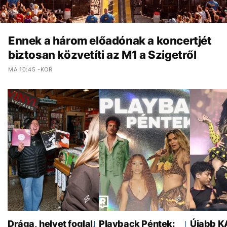
Ennek a három előadónak a koncertjét
biztosan közvetíti az M1 a Szigetről
MA 10:45 -KOR
Drága, helyet foglal,
Playback Péntek:
Újabb K