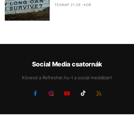
TEGNAP 21:28 -KOR
Social Media csatornák
Kövesd a Refresher.hu-t a social mediában!