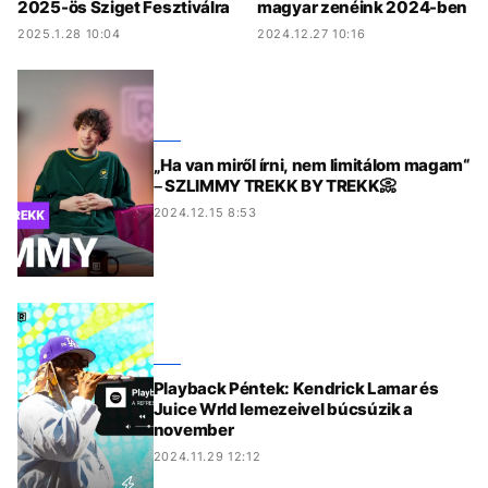
2025-ös Sziget Fesztiválra
magyar zenéink 2024-ben
2025.1.28 10:04
2024.12.27 10:16
„Ha van miről írni, nem limitálom magam“
– SZLIMMY TREKK BY TREKK📀
2024.12.15 8:53
Playback Péntek: Kendrick Lamar és
Juice Wrld lemezeivel búcsúzik a
november
2024.11.29 12:12