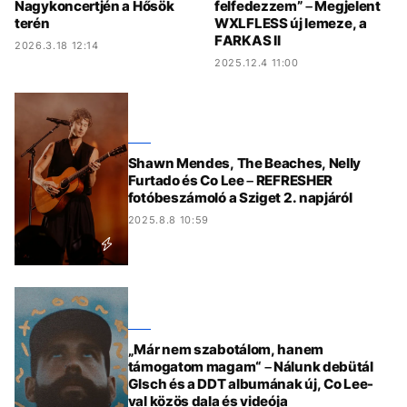
Nagykoncertjén a Hősök
felfedezzem” – Megjelent
terén
WXLFLESS új lemeze, a
FARKAS II
2026.3.18 12:14
2025.12.4 11:00
Shawn Mendes, The Beaches, Nelly
Furtado és Co Lee – REFRESHER
fotóbeszámoló a Sziget 2. napjáról
2025.8.8 10:59
„Már nem szabotálom, hanem
támogatom magam“ – Nálunk debütál
Glsch és a DDT albumának új, Co Lee-
val közös dala és videója