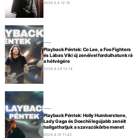
2026.5.4 12:15
Playback Péntek: Co Lee, a Foo Fighters
és Lábas Viki új zenéivel fordulhatunk rá
a hétvégére
2026.4.24 12:14
Playback Péntek: Holly Humberstone,
Lady Gaga és Doechii legújabb zenéit
hallgathatjuk a szavazókörbe menet
2026.4.10 11:42