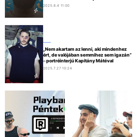
2025.8.4 11:00
„Nem akartam az lenni, aki mindenhez
ért, de valójában semmihez sem igazán”
– portréinterjú Kapitány Mátéval
2025.7.27 10:24