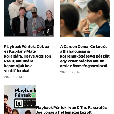
Playback Péntek: Co Lee
A Carson Coma, Co Lee és
és Kapitány Máté
a Blahalouisiana
kollabjára, illetve Addison
közreműködésével készült
Rae új albumára
egy kollaborációs album,
kapcsoljuk be a
ami az összefogásról szól
ventilátorokat
2025.5.29 14:08
2025.6.6 13:52
Playback Péntek: Ivan & The Parazol és
Joe Jonas a hét lemezei között