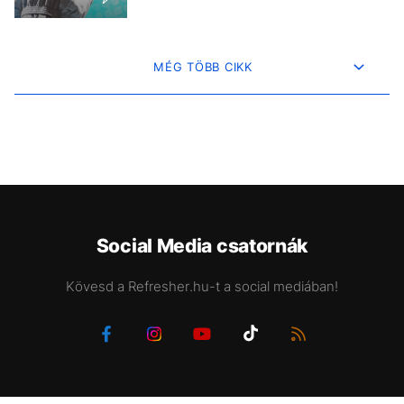
MÉG TÖBB CIKK
Social Media csatornák
Kövesd a Refresher.hu-t a social mediában!