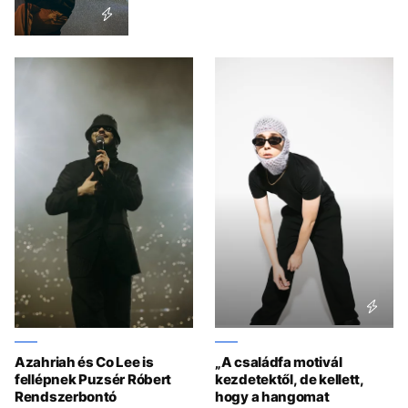
Azahriah és Co Lee is
„A családfa motivál
fellépnek Puzsér Róbert
kezdetektől, de kellett,
Rendszerbontó
hogy a hangomat