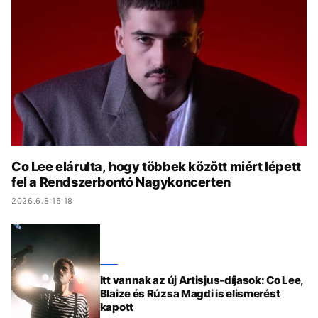
KÖZÉLET
UTAZÁS
ÉLETMÓD
DESIGN
BESZÉLGETÉSEK
ARCOK
VIDEÓ
TÖRTÉNETEK
GASZTRO
Co Lee elárulta, hogy többek között miért lépett
fel a Rendszerbontó Nagykoncerten
2026.6.8 15:18
Itt vannak az új Artisjus-díjasok: Co Lee,
Blaize és Rúzsa Magdi is elismerést
kapott