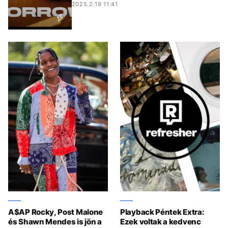
2025.2.19 11:41
A$AP Rocky, Post Malone
Playback Péntek Extra:
és Shawn Mendes is jön a
Ezek voltak a kedvenc