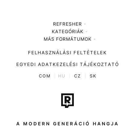
REFRESHER
KATEGÓRIÁK
Médiaajánlat
MÁS FORMÁTUMOK
Zene
Impresszum
Kiemelt tartalmak
Divat
FELHASZNÁLÁSI FELTÉTELEK
Videó
Kultúra
EGYEDI ADATKEZELÉSI TÁJÉKOZTATÓ
Kvíz
ENTR
COM
|
HU
|
CZ
|
SK
Film + sorozat
Tech-Tudomány
Sport
Társadalom
A MODERN GENERÁCIÓ HANGJA
Közélet