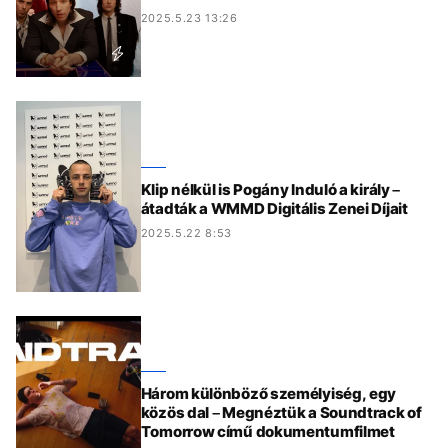
2025.5.23 13:26
Klip nélkül is Pogány Induló a király –
átadták a WMMD Digitális Zenei Díjait
2025.5.22 8:53
Három különböző személyiség, egy
közös dal – Megnéztük a Soundtrack of
Tomorrow című dokumentumfilmet