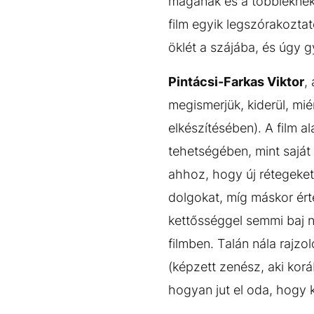
magának és a többieknek 
film egyik legszórakozt
öklét a szájába, és úgy g
Pintácsi-Farkas Viktor
,
megismerjük, kiderül, mié
elkészítésében). A film a
tehetségében, mint sajá
ahhoz, hogy új rétegeket
dolgokat, míg máskor ért
kettősséggel semmi baj n
filmben. Talán nála rajzo
(képzett zenész, aki kor
hogyan jut el oda, hogy k