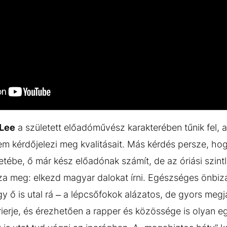
Lee
a született előadóművész karakterében tűnik fel, ak
m kérdőjelezi meg kvalitásait. Más kérdés persze, ho
tébe, ő már kész előadónak számít, de az óriási szintl
a meg: elkezd magyar dalokat írni. Egészséges önbiza
 ő is utal rá – a lépcsőfokok alázatos, de gyors megjá
rrierje, és érezhetően a rapper és közössége is olyan eg