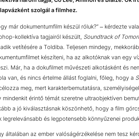
lapvázként szolgál a filmhez.
gy már dokumentumfilm készül róluk?” – kérdezte val
phop-kollektíva tagjairól készült,
Soundtrack of Tomo
adik vetítésére a Toldiba. Teljesen mindegy, mekkoráb
okumentumfilmet készíteni, ha az alkotóknak van egy ví
szi. Már, ha a dokufilmet művészeti alkotásként és ne
ola van, és nincs értelme állást foglalni, főleg, hogy a
S
célozza meg, mert karakterbemutatásra, személyisége
 mindenkit érintő témát szeretne ultraobjektíven bemut
kább a jó kiválasztásnak köszönhető, hogy a film gór
k legrelevánsabb és legpotensebb könnyűzenei produkc
gy általában az ember valóságérzékelése nem tesz kér