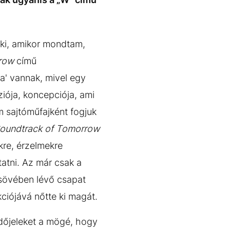
aki, amikor mondtam,
rrow
című
a' vannak, mivel egy
ziója, koncepciója, ami
m sajtóműfajként fogjuk
oundtrack of Tomorrow
kre, érzelmekre
atni. Az már csak a
csövében lévő csapat
iójává nőtte ki magát.
dőjeleket a mögé, hogy