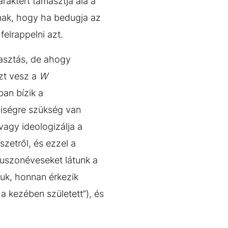
raktert támasztja alá a
nak, hogy ha bedugja az
felrappelni azt.
asztás, de ahogy
szt vesz a
W
ban bízik a
yiségre szükség van
vagy ideologizálja a
zetről, és ezzel a
huszonéveseket látunk a
tjuk, honnan érkezik
a kezében született”), és