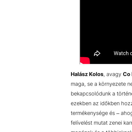
Halász Kolos
, avagy
Co 
maga, se a környezete ne
bekapcsolódunk a történe
ezekben az időkben hozz
termékenysége és – ahogy
felívelést mutat zenei ka