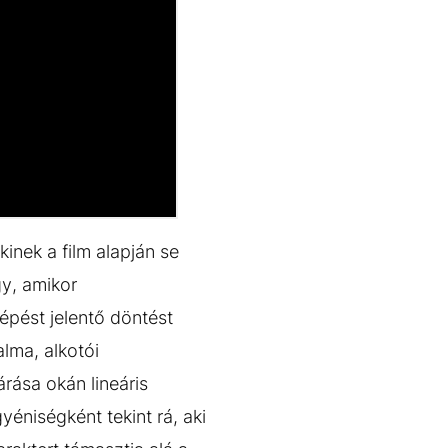
inek a film alapján se
gy, amikor
épést jelentő döntést
lma, alkotói
rása okán lineáris
yéniségként tekint rá, aki