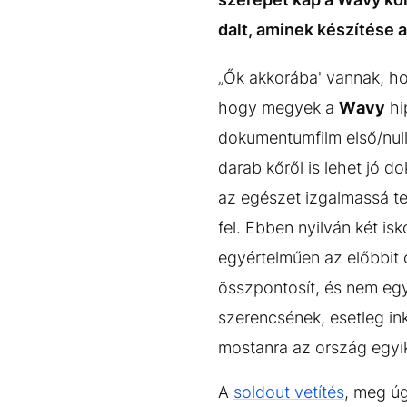
dalt, aminek készítése a
„Ők akkorába' vannak, ho
hogy megyek a
Wavy
hi
dokumentumfilm első/null
darab kőről is lehet jó d
az egészet izgalmassá te
fel. Ebben nyilván két isk
egyértelműen az előbbit 
összpontosít, és nem egy
szerencsének, esetleg in
mostanra az ország egyi
A
soldout vetítés
, meg ú