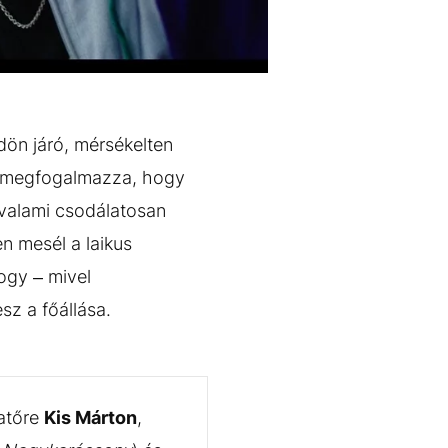
öldön járó, mérsékelten
is megfogalmazza, hogy
 valami csodálatosan
n mesél a laikus
ogy – mivel
sz a főállása.
atőre
Kis Márton
,