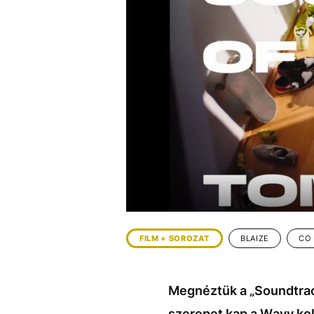
EGYÉB FORMÁTUMOK
REFRESHER
Kiemelt tartalmak
Videó
Kvíz
Médiaajánlat
Impresszum
FILM + SOROZAT
BLAIZE
CO 
Megnéztük a „Soundtrac
szerepet kap a Wavy kol