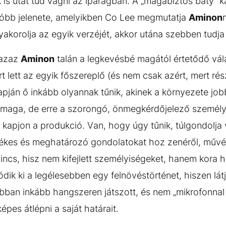
is utat tud vágni az iparágban. A „magabiztos báty” ka
atóbb jelenete, amelyikben Co Lee megmutatja
Aminon
yakorolja az egyik verzéjét, akkor utána szebben tudja 
 azaz
Aminon
talán a legkevésbé magától értetődő vál
rt lett az egyik főszereplő (és nem csak azért, mert ré
lapján ő inkább olyannak tűnik, akinek a környezete job
t maga, de erre a szorongó, önmegkérdőjelező személ
 kapjon a produkció. Van, hogy úgy tűnik, túlgondolja 
ékes és meghatározó gondolatokat hoz zenéről, művés
incs, hisz nem kifejlett személyiségeket, hanem kora 
lódik ki a legélesebben egy felnövéstörténet, hiszen lá
ábban inkább hangszeren játszott, és nem „mikrofonnal 
épes átlépni a saját határait.