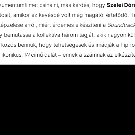
umentumfilmet csinálni, más kérdés, hogy
Szelei Dór
osít, amikor ez kevésbé volt még magától értetődő. Té
képzelése arról, miért érdemes elkészíteni a
Soundtrac
 bemutassa a kollektíva három tagját, akik nagyon k
n közös bennük, hogy tehetségesek és imádják a hiph
 ikonikus,
W
című dalát – ennek a számnak az elkészíté