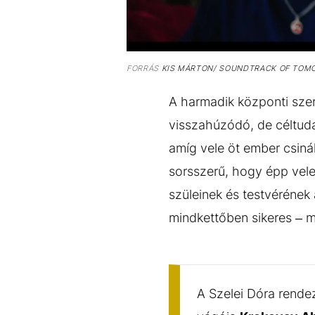
FORRÁS
KIS MÁRTON/ SOUNDTRACK OF TOM
A harmadik központi sze
visszahúzódó, de céltud
amíg vele öt ember csiná
sorsszerű, hogy épp vele 
szüleinek és testvérének
mindkettőben sikeres – m
A Szelei Dóra rend