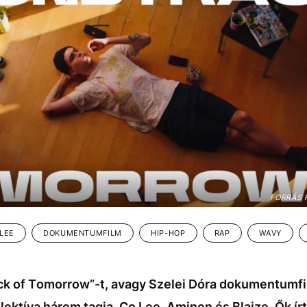
FORRÁS 
LEE
DOKUMENTUMFILM
HIP-HOP
RAP
WAVY
k of Tomorrow”-t, avagy Szelei Dóra dokumentumfi
lektíva három tagja, Co Lee, Aminon és Blaize. Ők ír