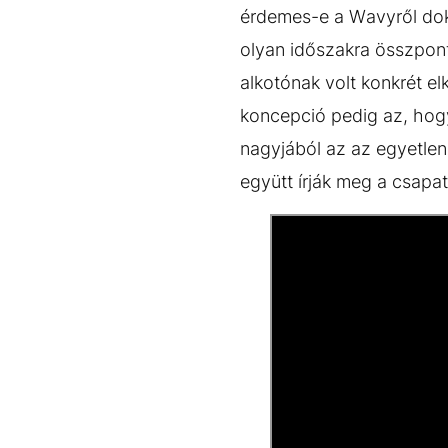
érdemes-e a Wavyről dok
olyan időszakra összpont
alkotónak volt konkrét el
koncepció pedig az, hogy
nagyjából az az egyetle
együtt írják meg a csapat