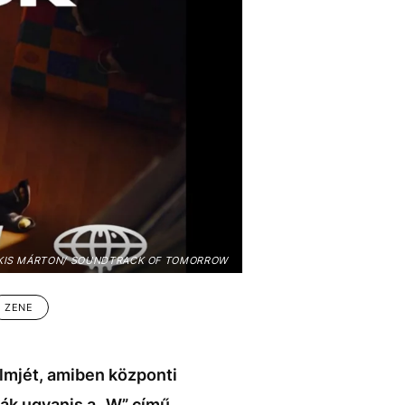
KIS MÁRTON/ SOUNDTRACK OF TOMORROW
ZENE
lmjét, amiben központi
ták ugyanis a „W” című