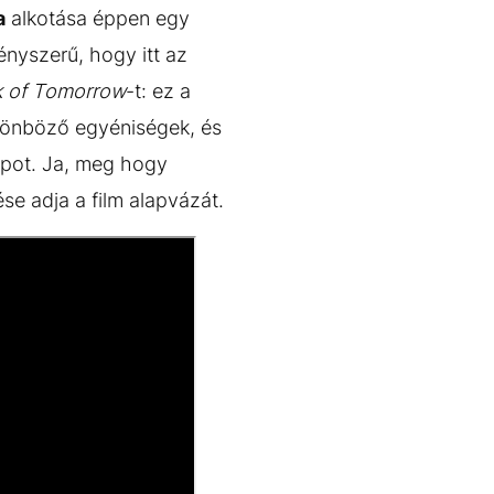
a
alkotása éppen egy
nyszerű, hogy itt az
k of Tomorrow
-t: ez a
ülönböző egyéniségek, és
opot. Ja, meg hogy
se adja a film alapvázát.