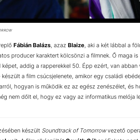
ORROW
replő
Fábián Balázs
, azaz
Blaize
, aki a két lábbal a f
atos producer karaktert kölcsönzi a filmnek. Ő maga 
l képet, addig a rapperekkel 50. Épp ezért, van abban
készült a film csúcsjelenete, amikor egy családi ebéde
 arról, hogyan is működik ez az egész zenészélet, és h
ég nem dőlt el, hogy ez vagy az informatikus melója le
ezésében készült
Soundtrack of Tomorrow
vezető oper