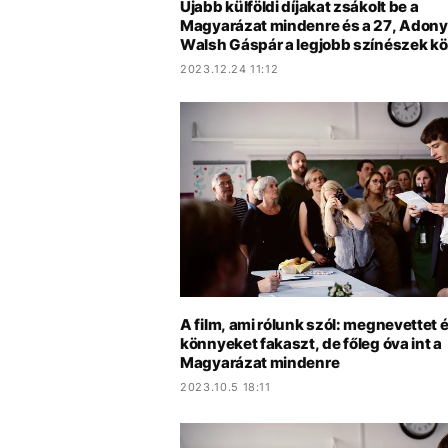
Újabb külföldi díjakat zsákolt be a
Magyarázat mindenre és a 27, Adony
Walsh Gáspár a legjobb színészek kö
2023.12.24 11:12
A film, ami rólunk szól: megnevettet 
könnyeket fakaszt, de főleg óva int a
Magyarázat mindenre
2023.10.5 18:11