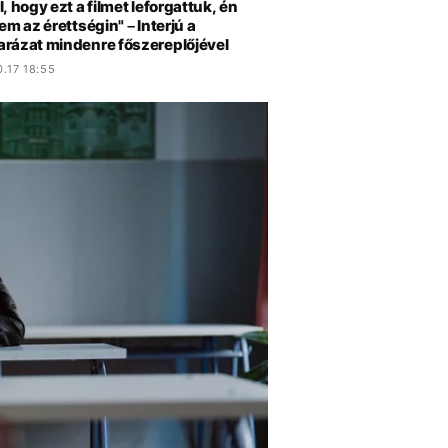
, hogy ezt a filmet leforgattuk, én
em az érettségin" – Interjú a
rázat mindenre főszereplőjével
.17 18:55