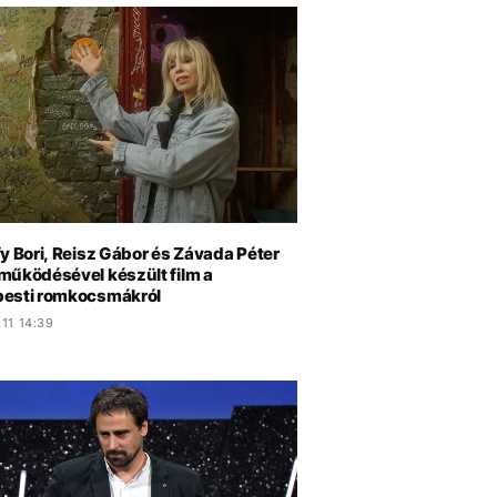
y Bori, Reisz Gábor és Závada Péter
működésével készült film a
esti romkocsmákról
11 14:39