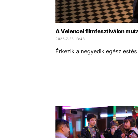
A Velencei filmfesztiválon muta
2026.7.23 13:43
Érkezik a negyedik egész estés