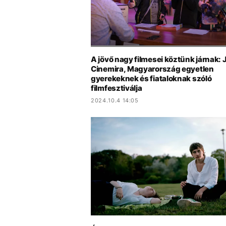
A jövő nagy filmesei köztünk járnak: 
Cinemira, Magyarország egyetlen
gyerekeknek és fiataloknak szóló
filmfesztiválja
2024.10.4 14:05