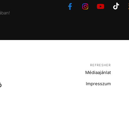
ában!
REFRESHER
Médiaajánlat
Impresszum
Ó