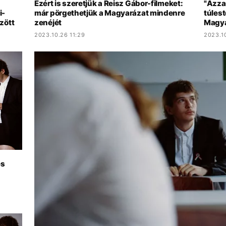
Ezért is szeretjük a Reisz Gábor-filmeket:
"Azzal
i-
már pörgethetjük a Magyarázat mindenre
túlest
zött
zenéjét
Magya
2023.10.26 11:29
2023.10
és