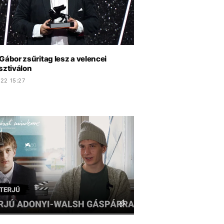
Gábor zsűritag lesz a velencei
sztiválon
.22 15:27