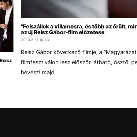
"Felszállok a villamosra, és több az őrült, mi
az új Reisz Gábor-film előzetese
2023.8.11 10:43
Reisz Gábor következő filmje, a "Magyarázat
 Reisz
filmfesztiválon lesz először látható, ősztől 
beveszi majd.