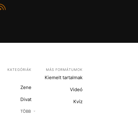
KATEGÓRIÁK
MÁS FORMÁTUMOK
Kiemelt tartalmak
Zene
Videó
Divat
Kvíz
Kultúra
TÖBB
ENTR
Film + sorozat