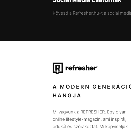
Kövesd a Refresher.hu-t a social medi
A MODERN GENERÁCI
HANGJA
Mi vagyunk a REFRESHER. Egy olyan
online lifestyle-magazin, ami inspirál,
edukál és szórakoztat. Mi képviseljük