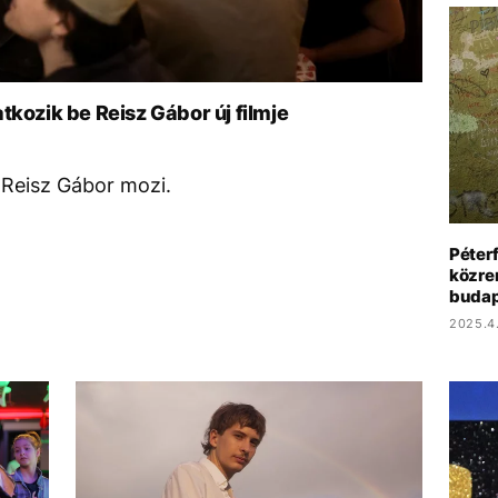
tkozik be Reisz Gábor új filmje
 Reisz Gábor mozi.
Péterf
közre
budap
2025.4.