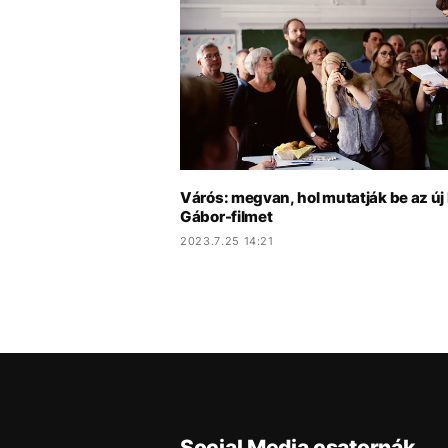
Várós: megvan, hol mutatják be az új
Gábor-filmet
2023.7.25 14:21
Social Media csatornák