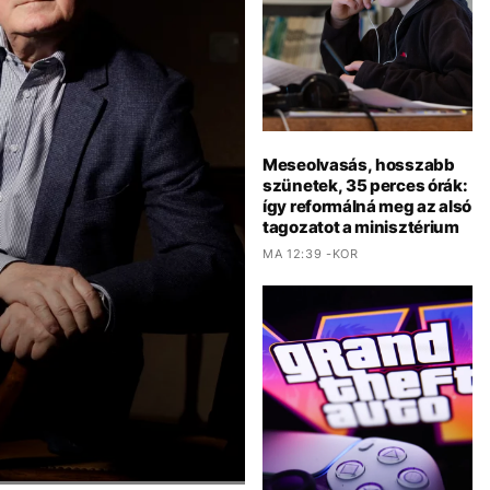
Meseolvasás, hosszabb
szünetek, 35 perces órák:
így reformálná meg az alsó
tagozatot a minisztérium
MA 12:39 -KOR