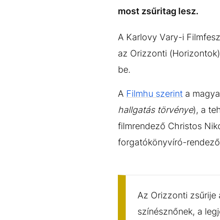
EGYÉB FORMÁTUMOK
REFRESHER
most zsűritag lesz.
Kiemelt tartalmak
Videó
Kvíz
Médiaajánlat
Impresszum
A Karlovy Vary-i Filmfes
az Orizzonti (Horizontok
be.
A
Filmhu szerint
a magyar 
hallgatás törvénye
), a t
filmrendező Christos Nik
forgatókönyvíró-rendező
Az Orizzonti zsűrije
színésznőnek, a legj