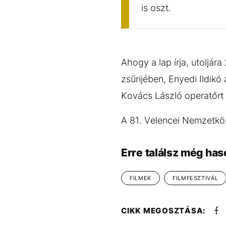
is oszt.
Ahogy a lap írja, utoljár
zsűrijében, Enyedi Ildikó
Kovács László operatőrt 
A 81. Velencei Nemzetköz
Erre találsz még has
FILMEK
FILMFESZTIVÁL
CIKK MEGOSZTÁSA: