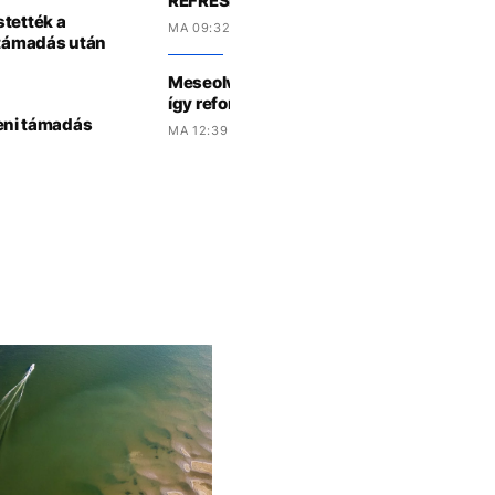
REFRESHER-KVÍZ: te mennyit tudsz a Du
stették a
MA 09:32 -KOR
rtámadás után
Meseolvasás, hosszabb szünetek, 35 per
így reformálná meg az alsó tagozatot a m
lleni támadás
MA 12:39 -KOR