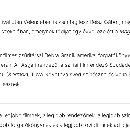
ztivál után Velencében is zsűritag lesz Reisz Gábor, 
) szekcióban, amelynek fődíját egy évvel ezelőtt a
Mag
filmes zsűritársai Debra Granik amerikai forgatókönyv
eheráni Ali Asgari rendező, a szíriai filmrendező Souda
ou (
Körmök
), Tuva Novotnya svéd színésznő és Valia S
 lesznek.
 a legjobb filmnek, a legjobb rendezőnek, a legjobb sz
obb forgatókönyvnek és a legjobb rövidfilmnek ad díjaka