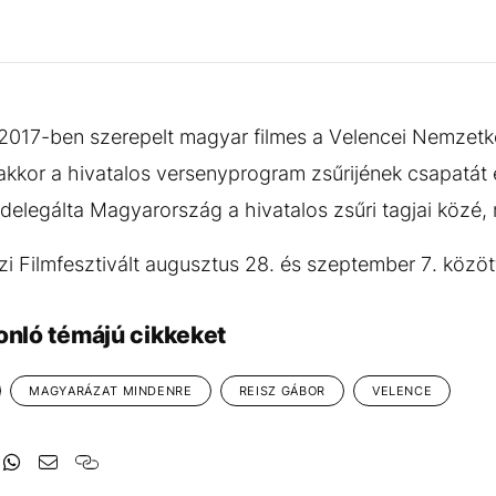
a 2017-ben szerepelt magyar filmes a Velencei Nemzetkö
 akkor a hivatalos versenyprogram zsűrijének csapatát e
delegálta Magyarország a hivatalos zsűri tagjai közé
i Filmfesztivált augusztus 28. és szeptember 7. közöt
onló témájú cikkeket
MAGYARÁZAT MINDENRE
REISZ GÁBOR
VELENCE