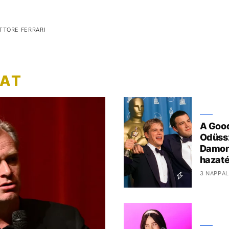
TTORE FERRARI
ZAT
A Good
Odüssz
Damon
hazaté
3 NAPPAL