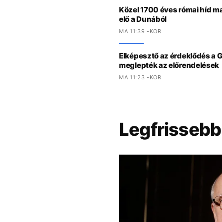
Közel 1700 éves római híd 
elő a Dunából
MA 11:39 -KOR
Elképesztő az érdeklődés a GT
meglepték az előrendelések
MA 11:23 -KOR
Legfrissebb