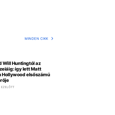
MINDEN CIKK
 Will Huntingtól az
eiáig: így lett Matt
 Hollywood elsőszámú
rője
 EZELŐTT