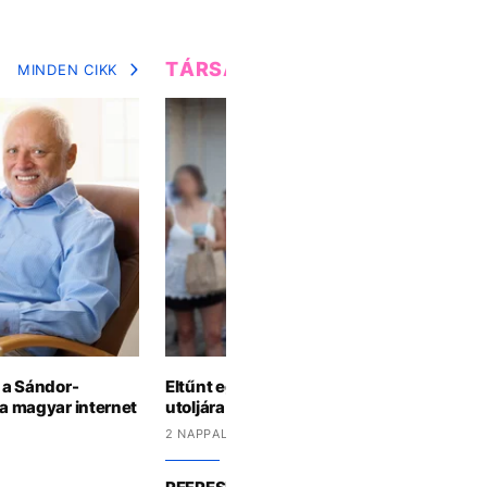
TÁRSADALOM
MINDEN CIKK
MIN
i a Sándor-
Eltűnt egy 21 éves fiatal, az Ozora fesztiv
 a magyar internet
utoljára
2 NAPPAL EZELŐTT