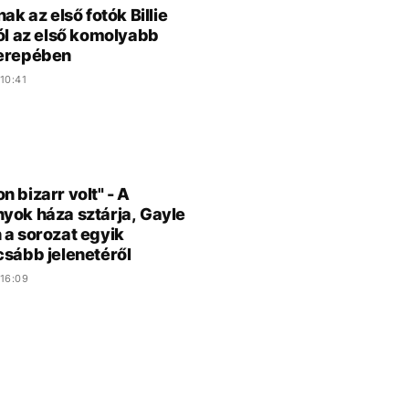
nak az első fotók Billie
ról az első komolyabb
zerepében
10:41
n bizarr volt" - A
yok háza sztárja, Gayle
 a sorozat egyik
csább jelenetéről
16:09