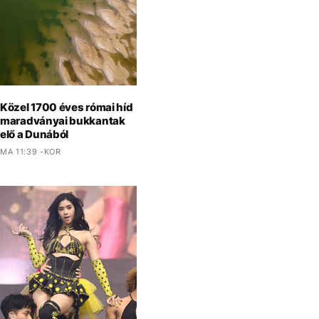
Közel 1700 éves római híd
maradványai bukkantak
elő a Dunából
MA 11:39 -KOR