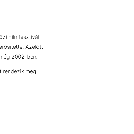
zi Filmfesztivál
rősítette. Azelőtt
, még 2002-ben.
t rendezik meg.