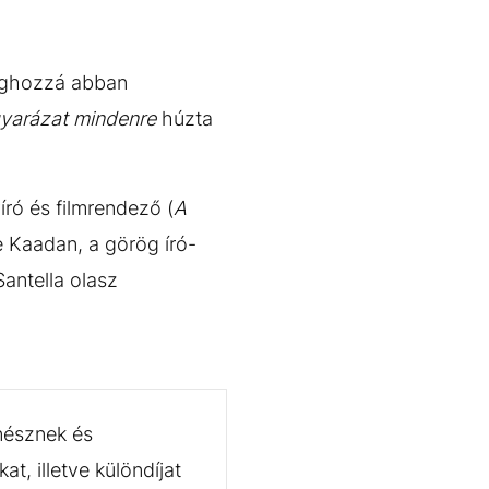
méghozzá abban
yarázat mindenre
húzta
író és filmrendező (
A
de Kaadan, a görög író-
antella olasz
ínésznek és
t, illetve különdíjat