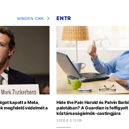
ENTR
MINDEN CIKK
ságot kapott a Meta,
Hide the Pain Harold és Palvin Barb
ek megfelelő védelmét a
palotában? A Guardian is felfigyelt
köztársaságielnök-castingjára
2026.8.3 12:08