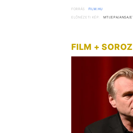
FORRÁS
FILM.HU
ELŐNÉZETI KÉP:
MTI/EPA/ANSA/E
FILM + SORO