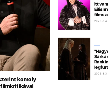
Itt van
Eilish
films
2026.8.4 
"Nagyo
Sárkán
Rankin
legfur
2026.8.3 
szerint komoly
filmkritikával