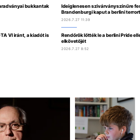
maradványai bukkantak
Ideiglenesen szivárványszínűre fe
Brandenburgi kaput a berlini terro
2026.7.27 11:39
A VI iránt, a kiadót is
Rendőrök lőtték le a berlini Pride e
elkövetőjét
2026.7.27 8:52