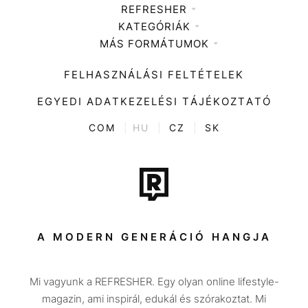
REFRESHER
KATEGÓRIÁK
Médiaajánlat
MÁS FORMÁTUMOK
Zene
Impresszum
Kiemelt tartalmak
Divat
FELHASZNÁLÁSI FELTÉTELEK
Videó
Kultúra
EGYEDI ADATKEZELÉSI TÁJÉKOZTATÓ
Kvíz
ENTR
COM
|
HU
|
CZ
|
SK
Film + sorozat
Tech-Tudomány
Sport
Társadalom
A MODERN GENERÁCIÓ HANGJA
Közélet
Mi vagyunk a REFRESHER. Egy olyan online lifestyle-
Utazás
magazin, ami inspirál, edukál és szórakoztat. Mi