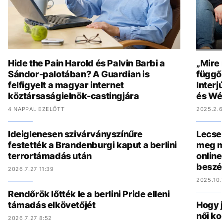
Hide the Pain Harold és Palvin Barbi a
„Mire
Sándor-palotában? A Guardian is
függő
felfigyelt a magyar internet
Interj
köztársaságielnök-castingjára
és Wé
4 NAPPAL EZELŐTT
2025.2.6
Ideiglenesen szivárványszínűre
Lecse
festették a Brandenburgi kaput a berlini
meg m
terrortámadás után
online
beszé
2026.7.27 11:39
2025.10.
Rendőrök lőtték le a berlini Pride elleni
támadás elkövetőjét
Hogy 
női ko
2026.7.27 8:52