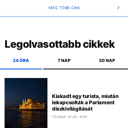
MÉG TÖBB CIKK
Legolvasottabb cikkek
24 ÓRA
7 NAP
30 NAP
Kiakadt egy turista, miután
lekapcsolták a Parlament
díszkivilágítását
TEGNAP 13:49 -KOR