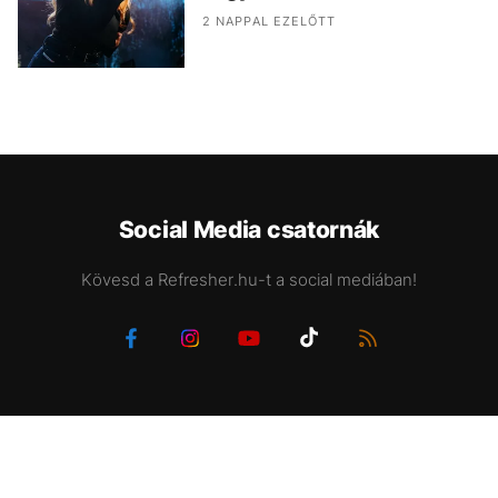
2 NAPPAL EZELŐTT
Social Media csatornák
Kövesd a Refresher.hu-t a social mediában!