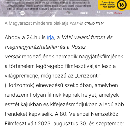
A Magyarázat mindenre plakátja
FORRÁS
CIRKO FILM
Ahogy a 24.hu is
írja
, a
VAN valami furcsa és
megmagyarázhatatlan
és a
Rossz
versek
rendezőjének harmadik nagyjátékfilmjének
a történelem legöregebb filmfesztiválján lesz a
világpremierje, méghozzá az „Orizzonti”
(Horizontok) elnevezésű szekcióban, amelyben
rendszerint olyan filmek kapnak helyet, amelyek
esztétikájukban és kifejezésmódjukban a legújabb
trendeket képviselik. A 80. Velencei Nemzetközi
Filmfesztivált 2023. augusztus 30. és szeptember