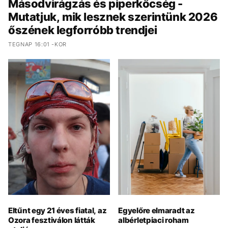
Másodvirágzás és piperkőcség -
Mutatjuk, mik lesznek szerintünk 2026
őszének legforróbb trendjei
TEGNAP 16:01 -KOR
Eltűnt egy 21 éves fiatal, az
Egyelőre elmaradt az
Ozora fesztiválon látták
albérletpiaci roham