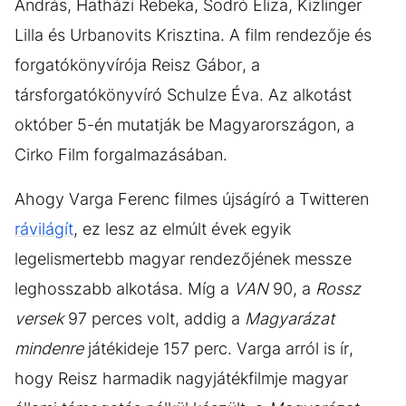
András, Hatházi Rebeka, Sodró Eliza, Kizlinger
Lilla és Urbanovits Krisztina. A film rendezője és
forgatókönyvírója Reisz Gábor, a
társforgatókönyvíró Schulze Éva. Az alkotást
október 5-én mutatják be Magyarországon, a
Cirko Film forgalmazásában.
Ahogy Varga Ferenc filmes újságíró a Twitteren
rávilágít
, ez lesz az elmúlt évek egyik
legelismertebb magyar rendezőjének messze
leghosszabb alkotása. Míg a
VAN
90, a
Rossz
versek
97 perces volt, addig a
Magyarázat
mindenre
játékideje 157 perc. Varga arról is ír,
hogy Reisz harmadik nagyjátékfilmje magyar