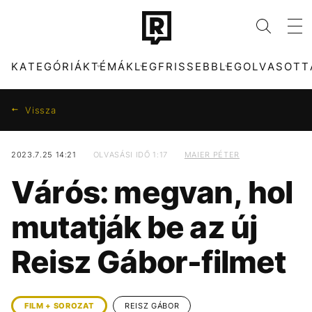
KATEGÓRIÁK
TÉMÁK
LEGFRISSEBB
LEGOLVASOTT
Vissza
2023.7.25 14:21
OLVASÁSI IDŐ 1:17
MAIER PÉTER
KATEGÓRIÁK
TÉMÁK
Várós: megvan, hol
ZENE
FIDESZ
DIVAT
KONCERT
mutatják be az új
KULTÚRA
PARLAMENT
ENTR
MTVA
Reisz Gábor-filmet
FILM + SOROZAT
ARIANA GRANDE
TECH-TUDOMÁNY
CHRISTOPHER
NOLAN
SPORT
TÁRSADALOM
TIKTOK
SZIGET FESZTIVÁL
FILM + SOROZAT
REISZ GÁBOR