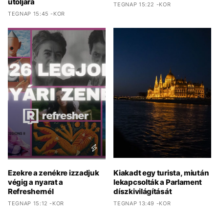
utoljára
TEGNAP 15:22 -KOR
TEGNAP 15:45 -KOR
Ezekre a zenékre izzadjuk
Kiakadt egy turista, miután
végig a nyarat a
lekapcsolták a Parlament
Refreshernél
díszkivilágítását
TEGNAP 15:12 -KOR
TEGNAP 13:49 -KOR