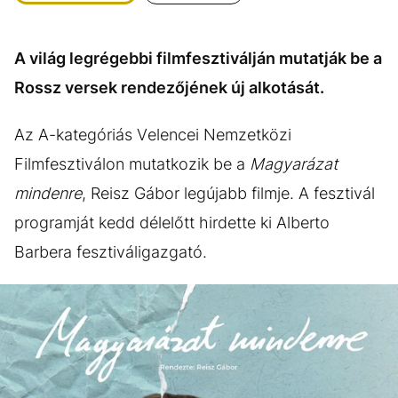
KÖZÉLET
UTAZÁS
ÉLETMÓD
DESIGN
A világ legrégebbi filmfesztiválján mutatják be a
BESZÉLGETÉSEK
ARCOK
Rossz versek rendezőjének új alkotását.
VIDEÓ
TÖRTÉNETEK
Az A-kategóriás Velencei Nemzetközi
GASZTRO
Filmfesztiválon mutatkozik be a
Magyarázat
mindenre
, Reisz Gábor legújabb filmje. A fesztivál
programját kedd délelőtt hirdette ki Alberto
Barbera fesztiváligazgató.