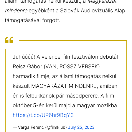
állami támogatás nélkül készült, a
Magyarázat
mindenre
egyébként a Szlovák Audiovizuális Alap
támogatásával forgott.
Juhúúúú! A velencei filmfesztiválon debütál
Reisz Gábor (VAN, ROSSZ VERSEK)
harmadik filmje, az állami támogatás nélkül
készült MAGYARÁZAT MINDENRE, amiben
én is felbukkanok pár másodpercre. A film
október 5-én kerül majd a magyar mozikba.
https://t.co/UP6br9BqY3
— Varga Ferenc (@filmklub)
July 25, 2023