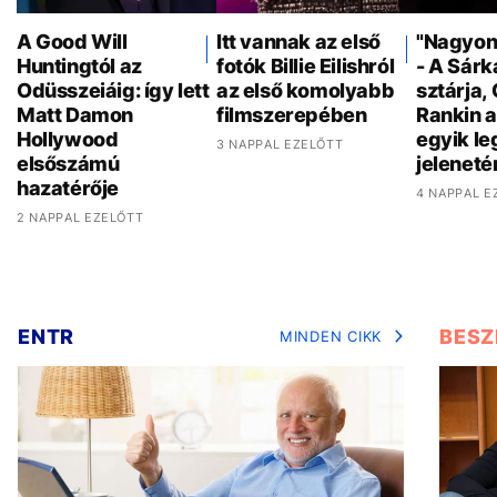
A Good Will
Itt vannak az első
"Nagyon 
Huntingtól az
fotók Billie Eilishról
- A Sár
Odüsszeiáig: így lett
az első komolyabb
sztárja,
Matt Damon
filmszerepében
Rankin a
Hollywood
egyik l
3 NAPPAL EZELŐTT
elsőszámú
jeleneté
hazatérője
4 NAPPAL E
2 NAPPAL EZELŐTT
ENTR
BESZ
MINDEN CIKK