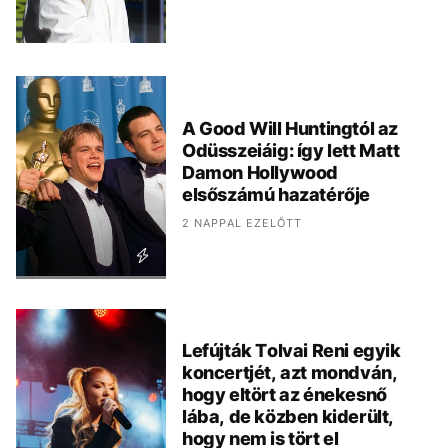
A Good Will Huntingtól az
Odüsszeiáig: így lett Matt
Damon Hollywood
elsőszámú hazatérője
2 NAPPAL EZELŐTT
Lefújták Tolvai Reni egyik
koncertjét, azt mondván,
hogy eltört az énekesnő
lába, de közben kiderült,
hogy nem is tört el