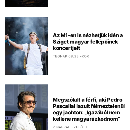
Az M1-en is nézhetjük idén a
Sziget magyar fellépőinek
koncertjeit
TEGNAP 08:23 -KOR
Megszólalt a férfi, aki Pedro
Pascallal lazult félmeztelenül
egy jachton: „Igazából nem
kellene magyarázkodnom“
2 NAPPAL EZELŐTT