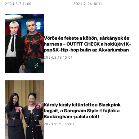
2024.3.7 11:09
2024.2.24 10:11
Vörös és fekete a köbön, sárkányok és
harness – OUTFIT CHECK a holdújévi K-
pop&K-Hip-hop bulin az Akváriumban
2024.2.18 15:01
Károly király kitüntette a Blackpink
tagjait, a Gangnam Style-t fújták a
Buckingham-palota előtt
2023.11.23 16:01