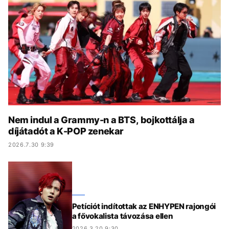
KÖZÉLET
UTAZÁS
ÉLETMÓD
DESIGN
BESZÉLGETÉSEK
ARCOK
VIDEÓ
TÖRTÉNETEK
GASZTRO
Nem indul a Grammy-n a BTS, bojkottálja a
díjátadót a K-POP zenekar
2026.7.30 9:39
Petíciót indítottak az ENHYPEN rajongói
a fővokalista távozása ellen
2026.3.20 9:30