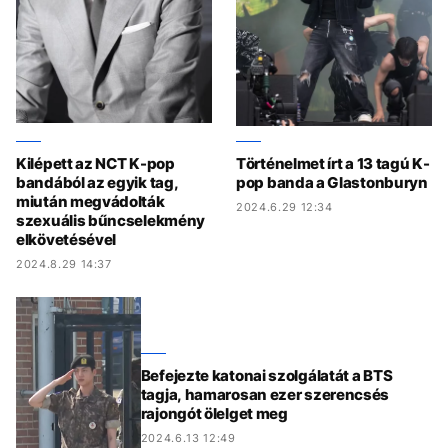
Kilépett az NCT K-pop
Történelmet írt a 13 tagú K-
bandából az egyik tag,
pop banda a Glastonburyn
miután megvádolták
2024.6.29 12:34
szexuális bűncselekmény
elkövetésével
2024.8.29 14:37
Befejezte katonai szolgálatát a BTS
tagja, hamarosan ezer szerencsés
rajongót ölelget meg
2024.6.13 12:49