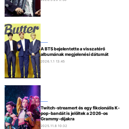
A BTS bejelentette a visszatérő
albumának megjelenési dátumát
2026.1.1 13:45
Twitch-streamert és egy fikcionális K-
pop-bandát is jelöltek a 2026-os
Grammy-díjakra
2025.11.8 10:32