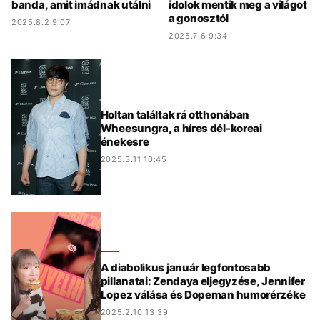
banda, amit imádnak utálni
idolok mentik meg a világot
a gonosztól
2025.8.2 9:07
2025.7.6 9:34
Holtan találtak rá otthonában
Wheesungra, a híres dél-koreai
énekesre
2025.3.11 10:45
A diabolikus január legfontosabb
pillanatai: Zendaya eljegyzése, Jennifer
Lopez válása és Dopeman humorérzéke
2025.2.10 13:39