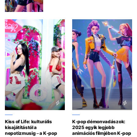
Kiss of Life: kulturális
K-pop démonvadászok:
kisajátítástól a
2025 egyik legjobb
nepotizmusig – a K-pop
animációs filmjében K-pop