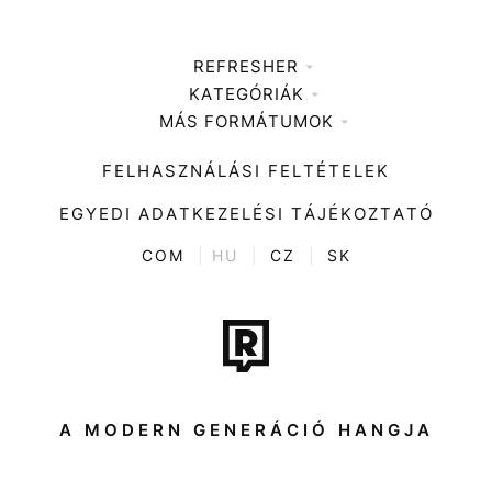
REFRESHER
KATEGÓRIÁK
Médiaajánlat
MÁS FORMÁTUMOK
Zene
Impresszum
Kiemelt tartalmak
Divat
FELHASZNÁLÁSI FELTÉTELEK
Videó
Kultúra
EGYEDI ADATKEZELÉSI TÁJÉKOZTATÓ
Kvíz
ENTR
COM
|
HU
|
CZ
|
SK
Film + sorozat
Tech-Tudomány
Sport
Társadalom
A MODERN GENERÁCIÓ HANGJA
Közélet