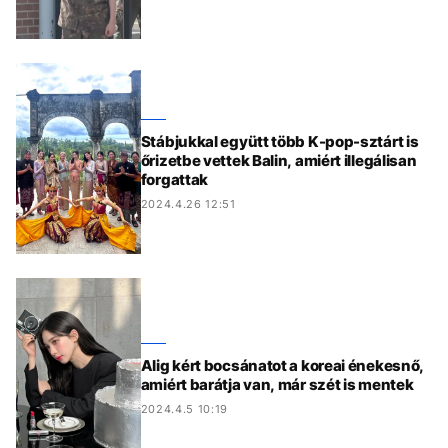
Stábjukkal együtt több K-pop-sztárt is
őrizetbe vettek Balin, amiért illegálisan
forgattak
2024.4.26 12:51
Alig kért bocsánatot a koreai énekesnő,
amiért barátja van, már szét is mentek
2024.4.5 10:19