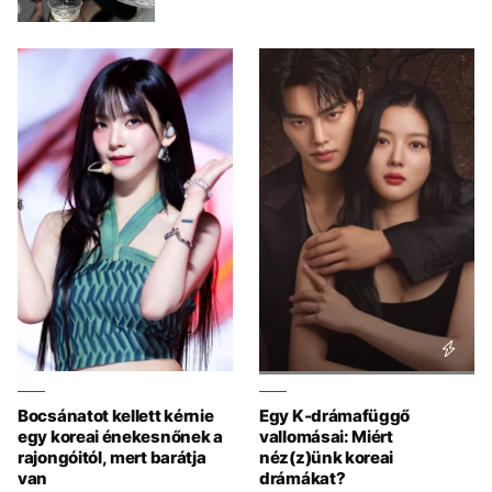
Bocsánatot kellett kérnie
Egy K-drámafüggő
egy koreai énekesnőnek a
vallomásai: Miért
rajongóitól, mert barátja
néz(z)ünk koreai
van
drámákat?