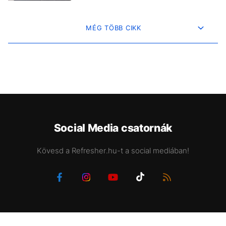
MÉG TÖBB CIKK
Social Media csatornák
Kövesd a Refresher.hu-t a social mediában!