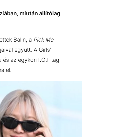
ziában, miután állítólag
ettek Balin, a
Pick Me
val együtt. A Girls'
 és az egykori I.O.I-tag
a el.