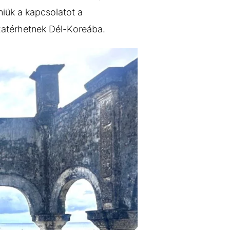
nniük a kapcsolatot a
szatérhetnek Dél-Koreába.