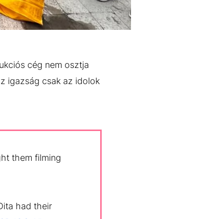
dukciós cég nem osztja
az igazság csak az idolok
ght them filming
ita had their