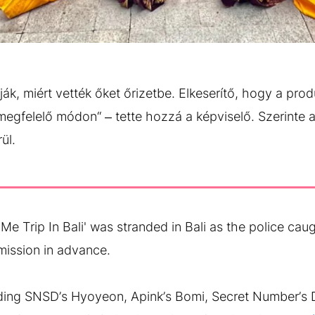
ák, miért vették őket őrizetbe. Elkeserítő, hogy a pro
 megfelelő módon“ – tette hozzá a képviselő. Szerinte 
ül.
Me Trip In Bali' was stranded in Bali as the police cau
mission in advance.
ding SNSD’s Hyoyeon, Apink’s Bomi, Secret Number’s D