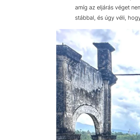
amíg az eljárás véget nem 
stábbal, és úgy véli, ho