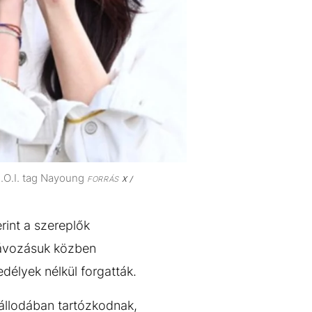
I.O.I. tag Nayoung
FORRÁS
X /
int a szereplők
 távozásuk közben
edélyek nélkül forgatták.
szállodában tartózkodnak,