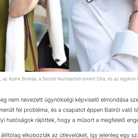
, az Apink Bomija, a Secret Numberből ismert Dita, és az egykori 
meg nem nevezett ügynökségi képviselő elmondása szer
erült fel probléma, és a csapatot éppen Baliról való
helyi hatóságok rájöttek, hogy a műsort a megfelelő eng
 állítólag elkobozták az útlevelüket, így jelenleg egy 