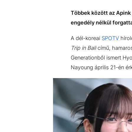
EGYÉB FORMÁTUMOK
REFRESHER
Kiemelt tartalmak
Videó
Kvíz
Médiaajánlat
Impresszum
Többek között az Apink é
engedély nélkül forgatt
A dél-koreai
SPOTV
híro
Trip in Bali
című, hamarosa
Generationből ismert Hyo
Nayoung április 21-én érk