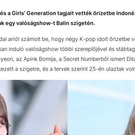
s a Girls' Generation tagjait vették őrizetbe Indoné
ak egy valóságshow-t Balin szigetén.
ldal arról számolt be, hogy négy K-pop idolt őrizetbe v
n induló valóságshow többi szereplőjével és stábtagjai
yeon, az Apink Bomija, a Secret Numberből ismert Dita
ezett a szigetre, és a tervek szerint 25-én utaztak voln