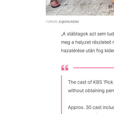
FORRÁS
X/@IOIUAENA
„A stábtagok azt sem tudj
meg a helyzet részleteit
hazatérése után fog kider
The cast of KBS 'Pick 
without obtaining per
Approx. 30 cast inclu