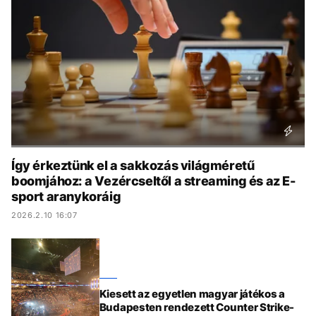
KÖZÉLET
UTAZÁS
ÉLETMÓD
DESIGN
BESZÉLGETÉSEK
ARCOK
VIDEÓ
TÖRTÉNETEK
GASZTRO
Így érkeztünk el a sakkozás világméretű
boomjához: a Vezércseltől a streaming és az E-
sport aranykoráig
2026.2.10 16:07
Kiesett az egyetlen magyar játékos a
Budapesten rendezett Counter Strike-