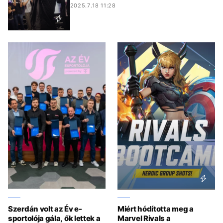
2025.7.18 11:28
Szerdán volt az Év e-
Miért hódította meg a
sportolója gála, ők lettek a
Marvel Rivals a