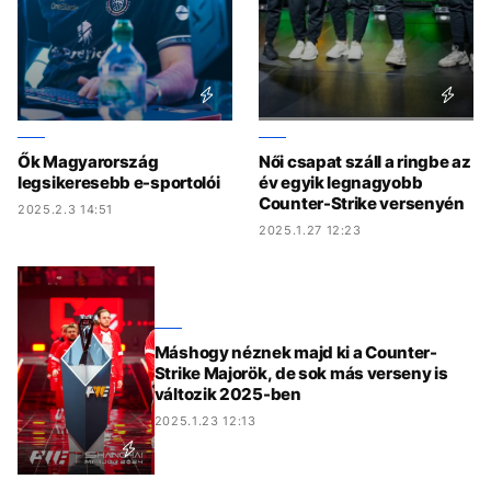
Ők Magyarország
Női csapat száll a ringbe az
legsikeresebb e-sportolói
év egyik legnagyobb
Counter-Strike versenyén
2025.2.3 14:51
2025.1.27 12:23
Máshogy néznek majd ki a Counter-
Strike Majorök, de sok más verseny is
változik 2025-ben
2025.1.23 12:13