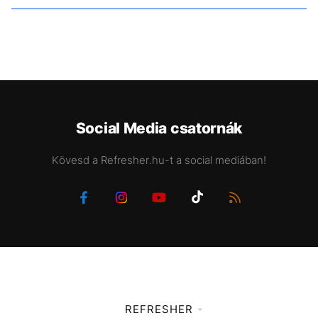
Social Media csatornák
Kövesd a Refresher.hu-t a social mediában!
REFRESHER