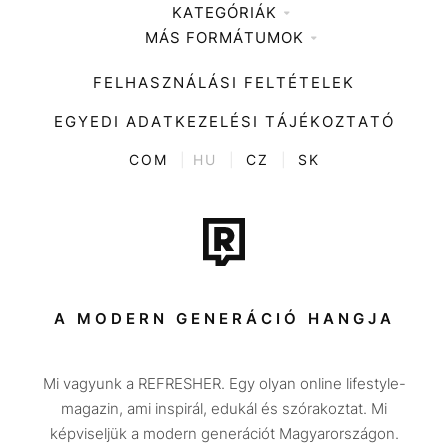
KATEGÓRIÁK
Médiaajánlat
MÁS FORMÁTUMOK
Zene
Impresszum
Kiemelt tartalmak
Divat
FELHASZNÁLÁSI FELTÉTELEK
Videó
Kultúra
EGYEDI ADATKEZELÉSI TÁJÉKOZTATÓ
Kvíz
ENTR
COM
|
HU
|
CZ
|
SK
Film + sorozat
Tech-Tudomány
Sport
Társadalom
A MODERN GENERÁCIÓ HANGJA
Közélet
Mi vagyunk a REFRESHER. Egy olyan online lifestyle-
Utazás
magazin, ami inspirál, edukál és szórakoztat. Mi
Életmód
képviseljük a modern generációt Magyarországon.