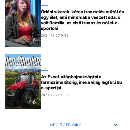
Óriási sikerek, kétes tranzíciós műtét és
egy élet, ami mindhiába veszett oda: ő
volt Remilia, az első transz és női él-e-
sportoló
2024.12.27 9:39
Az Excel-világbajnokságtól a
farmszimulátorig, íme a világ legfurább
e-sportjai
2024.12.22 9:55
MÉG TÖBB CIKK