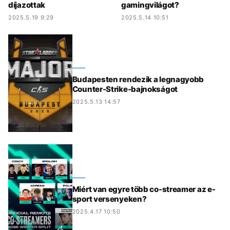
díjazottak
gamingvilágot?
2025.5.19 9:29
2025.5.14 10:51
Budapesten rendezik a legnagyobb
Counter-Strike-bajnokságot
2025.5.13 14:57
Miért van egyre több co-streamer az e-
sport versenyeken?
2025.4.17 10:50