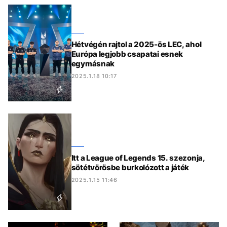
Hétvégén rajtol a 2025-ös LEC, ahol
Európa legjobb csapatai esnek
egymásnak
2025.1.18 10:17
Itt a League of Legends 15. szezonja,
sötétvörösbe burkolózott a játék
2025.1.15 11:46