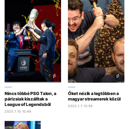
Nincs többé PSG Talon, a
Őket nézik a legtöbben a
párizsiak kiszálltak a
magyar streamerek közül
League of Legendsből
2025.1.7 15:59
2025.1.10 10:49