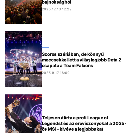
bajnokságból
2025.12.13 12:29
Szoros szériában, de könnyű
meccsekkel lett a világ legjobb Dota 2
csapata a Team Falcons
2025.9.17 16:09
Teljesen átírta a profi League of
Legendst és az erőviszonyokat a 2025-
ös MSI – kivéve a legjobbakat