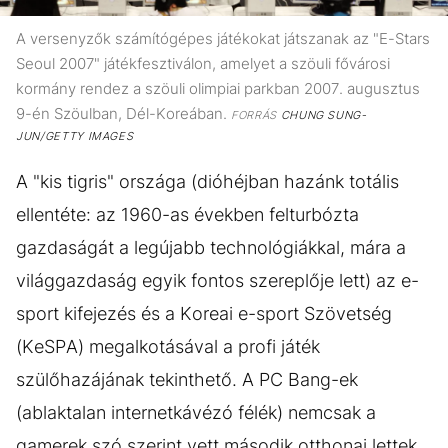
A versenyzők számítógépes játékokat játszanak az "E-Stars
Seoul 2007" játékfesztiválon, amelyet a szöuli fővárosi
kormány rendez a szöuli olimpiai parkban 2007. augusztus
9-én Szöulban, Dél-Koreában.
FORRÁS
CHUNG SUNG-
JUN/GETTY IMAGES
A "kis tigris" országa (dióhéjban hazánk totális
ellentéte: az 1960-as években felturbózta
gazdaságát a legújabb technológiákkal, mára a
világgazdaság egyik fontos szereplője lett) az e-
sport kifejezés és a Koreai e-sport Szövetség
(KeSPA) megalkotásával a profi játék
szülőhazájának tekinthető. A PC Bang-ek
(ablaktalan internetkávézó félék) nemcsak a
gamerek szó szerint vett második otthonai lettek,