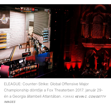
ELEAGUE: Counter-Strike: Global Offensive Major
Championship döntője a Fox Theaterben 2017. január 29-
én a Georgia állambeli Atlantában.
FORRÁS
KEVIN C. COX/GETTY
IMAGES