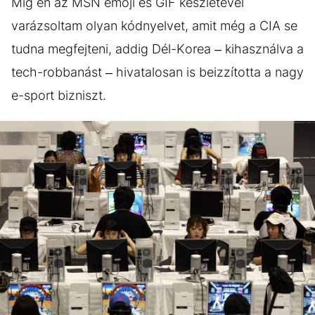
Míg én az MSN emoji és GIF készletével
varázsoltam olyan kódnyelvet, amit még a CIA se
tudna megfejteni, addig Dél-Korea – kihasználva a
tech-robbanást – hivatalosan is beizzította a nagy
e-sport bizniszt.