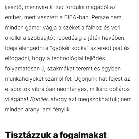
ijesztő, mennyire ki tud fordulni magából az
ember, mert vesztett a FIFA-ban. Persze nem
minden gamer vágja a széket a falhoz és veri
ököllel a szobaajtót repedésig a játék hevében.
Ideje elengedni a "gyökér kocka" sztereotípiát és
elfogadni, hogy a technológiai fejlődés
folyamatosan új szakmákat teremt és egyben
munkahelyeket számol fel. Ugorjunk hát fejest az
e-sportok vibrálóan neonfényes, milliárd dolláros
világába!
Spoiler
, ahogy azt megszokhattuk; nem
minden arany, ami fénylik.
Tisztázzuk a fogalmakat