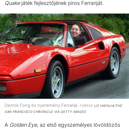
Quake
játék fejlesztőjének piros Ferrariját.
Dennis Fong és nyeremény Ferrarija.
FORRÁS
LIZ HAFALIA/THE
SAN FRANCISCO CHRONICLE VIA GETTY IMAGES
A
Golden Eye
, az első egyszemélyes lövöldözős