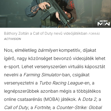
Báthory Zoltán a Call of Duty nevű videójátékban
FORRÁS
ACTIVISION
Nos, elméletileg
bármilyen
kompetitív, díjakat
ígérő, nagy közönséget bevonzó videojáték lehet
e-sport. Lehet versenyszerűen virtuális káposztát
nevelni a
Farming Simulator
-ban, csigákat
versenyeztetni a
Turbo Racing League
-en, a
legnépszerűbbek azonban mégis a többjátékos
online csataarénás (MOBA) játékok. A
Dota 2,
a
Call of Duty,
a
Fortnite,
a
Counter-Strike: Global