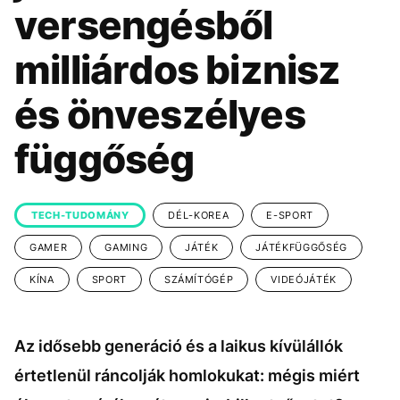
KÖZÉLET
UTAZÁS
versengésből
ÉLETMÓD
DESIGN
milliárdos biznisz
BESZÉLGETÉSEK
ARCOK
és önveszélyes
VIDEÓ
TÖRTÉNETEK
függőség
GASZTRO
TECH-TUDOMÁNY
DÉL-KOREA
E-SPORT
GAMER
GAMING
JÁTÉK
JÁTÉKFÜGGŐSÉG
KÍNA
SPORT
SZÁMÍTÓGÉP
VIDEÓJÁTÉK
Az idősebb generáció és a laikus kívülállók
értetlenül ráncolják homlokukat: mégis miért