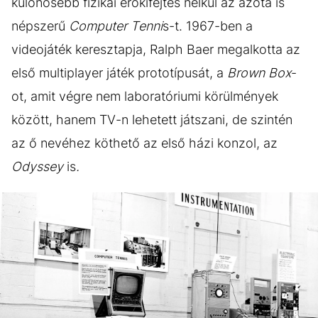
különösebb fizikai erőkifejtés nélkül az azóta is
népszerű
Computer Tenni
s-t. 1967-ben a
videojáték keresztapja, Ralph Baer megalkotta az
első multiplayer játék prototípusát, a
Brown Box
-
ot, amit végre nem laboratóriumi körülmények
között, hanem TV-n lehetett játszani, de szintén
az ő nevéhez köthető az első házi konzol, az
Odyssey
is
.