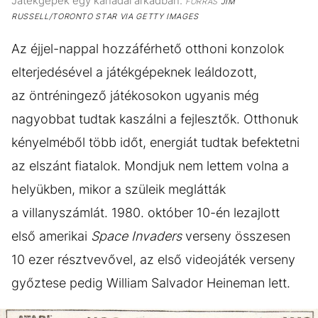
Játékgépek egy kanadai árkádban.
FORRÁS
JIM
RUSSELL/TORONTO STAR VIA GETTY IMAGES
Az éjjel-nappal hozzáférhető otthoni konzolok
elterjedésével a játékgépeknek leáldozott,
az öntréningező játékosokon ugyanis még
nagyobbat tudtak kaszálni a fejlesztők. Otthonuk
kényelméből több időt, energiát tudtak befektetni
az elszánt fiatalok. Mondjuk nem lettem volna a
helyükben, mikor a szüleik meglátták
a villanyszámlát. 1980. október 10-én lezajlott
első amerikai
Space Invaders
verseny összesen
10 ezer résztvevővel, az első videojáték verseny
győztese pedig William Salvador Heineman lett.