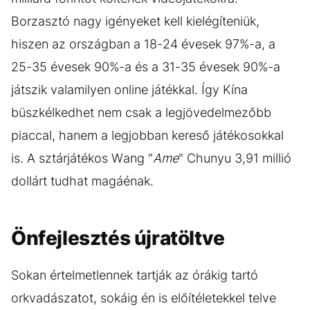
Borzasztó nagy igényeket kell kielégíteniük,
hiszen az országban a 18-24 évesek 97%-a, a
25-35 évesek 90%-a és a 31-35 évesek 90%-a
játszik valamilyen online játékkal. Így Kína
büszkélkedhet nem csak a legjövedelmezőbb
piaccal, hanem a legjobban kereső játékosokkal
is. A sztárjátékos Wang "
Ame
" Chunyu 3,91 millió
dollárt tudhat magáénak.
Önfejlesztés újratöltve
Sokan értelmetlennek tartják az órákig tartó
orkvadászatot, sokáig én is előítéletekkel telve