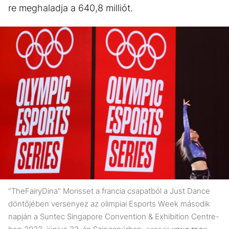
re meghaladja a 640,8 milliót.
"TheFairyDina" Morisset a francia csapatból a Just Dance
döntőjében versenyez az olimpiai Esports Week második
napján a Suntec Singapore Convention & Exhibition Centre-