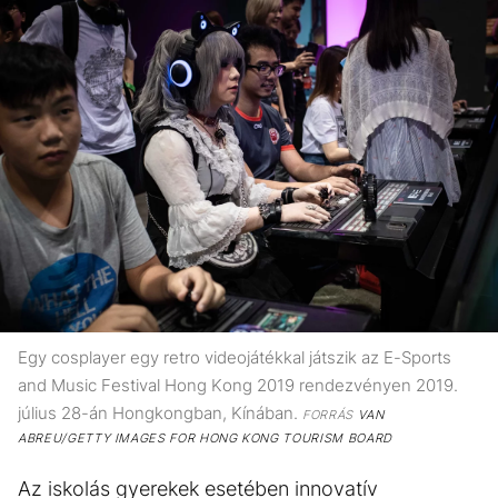
Egy cosplayer egy retro videojátékkal játszik az E-Sports
and Music Festival Hong Kong 2019 rendezvényen 2019.
július 28-án Hongkongban, Kínában.
FORRÁS
VAN
ABREU/GETTY IMAGES FOR HONG KONG TOURISM BOARD
Az iskolás gyerekek esetében innovatív