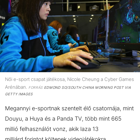
Női e-sport csapat játékosa, Nicole Cheung a Cyber Games
Arénában.
FORRÁS
EDMOND SO/SOUTH CHINA MORNING POST VIA
GETTY IMAGES
Megannyi e-sportnak szentelt élő csatornája, mint
Douyu, a Huya és a Panda TV, több mint 665
millió felhasználót vonz, akik laza 13
milliárd forintot költenek videojátékokra.