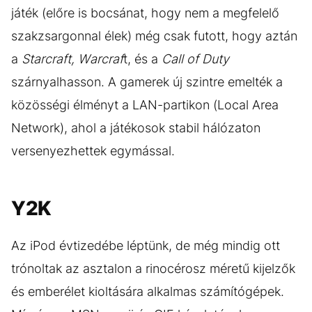
játék (előre is bocsánat, hogy nem a megfelelő
szakzsargonnal élek) még csak futott, hogy aztán
a
Starcraft, Warcraf
t, és a
Call of Duty
szárnyalhasson. A gamerek új szintre emelték a
közösségi élményt a LAN-partikon (Local Area
Network), ahol a játékosok stabil hálózaton
versenyezhettek egymással.
Y2K
Az iPod évtizedébe léptünk, de még mindig ott
trónoltak az asztalon a rinocérosz méretű kijelzők
és emberélet kioltására alkalmas számítógépek.