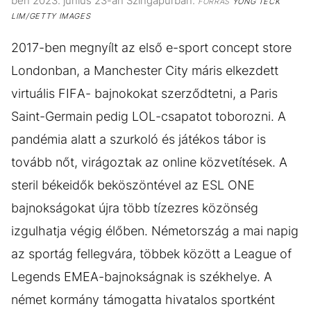
ben 2023. június 23-án Szingapúrban.
FORRÁS
YONG TECK
LIM/GETTY IMAGES
2017-ben megnyílt az első e-sport concept store
Londonban, a Manchester City máris elkezdett
virtuális FIFA- bajnokokat szerződtetni, a Paris
Saint-Germain pedig LOL-csapatot toborozni. A
pandémia alatt a szurkoló és játékos tábor is
tovább nőt, virágoztak az online közvetítések. A
steril békeidők beköszöntével az ESL ONE
bajnokságokat újra több tízezres közönség
izgulhatja végig élőben. Németország a mai napig
az sportág fellegvára, többek között a League of
Legends EMEA-bajnokságnak is székhelye. A
német kormány támogatta hivatalos sportként