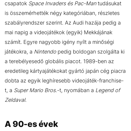
csapatok
Space Invaders és
Pac-Man
tudásukat
is összemérhették négy kategóriában, részletes
szabályrendszer szerint. Az Audi hazája pedig a
mai napig a videojátékok (egyik) Mekkájának
számít. Egyre nagyobb igény nyílt a minőségi
játékokra, a
Nintendo
pedig boldogan szolgálta ki
a terebélyesedő globális piacot. 1989-ben az
eredetileg kártyajátékokat gyártó japán cég piacra
dobta az egyik leghíresebb videojáték-franchise-
t, a
Super Mario Bros
.-t, nyomában a
Legend of
Zeldaval
.
A 90-es évek