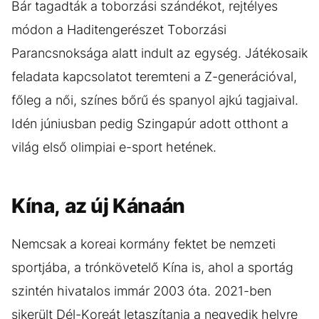
Bár tagadták a toborzási szándékot, rejtélyes
módon a Haditengerészet Toborzási
Parancsnoksága alatt indult az egység. Játékosaik
feladata kapcsolatot teremteni a Z-generációval,
főleg a női, színes bőrű és spanyol ajkú tagjaival.
Idén júniusban pedig Szingapúr adott otthont a
világ első olimpiai e-sport hetének.
Kína, az új Kánaán
Nemcsak a koreai kormány fektet be nemzeti
sportjába, a trónkövetelő Kína is, ahol a sportág
szintén hivatalos immár 2003 óta. 2021-ben
sikerült Dél-Koreát letaszítania a negyedik helyre