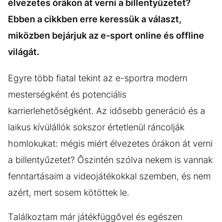
élvezetes órákon át verni a billentyűzetet?
Ebben a cikkben erre keressük a választ,
miközben bejárjuk az e-sport online és offline
világát.
Egyre több fiatal tekint az e-sportra modern
mesterségként és potenciális
karrierlehetőségként. Az idősebb generáció és a
laikus kívülállók sokszor értetlenül ráncolják
homlokukat: mégis miért élvezetes órákon át verni
a billentyűzetet? Őszintén szólva nekem is vannak
fenntartásaim a videojátékokkal szemben, és nem
azért, mert sosem kötöttek le.
Találkoztam már játékfüggővel és egészen