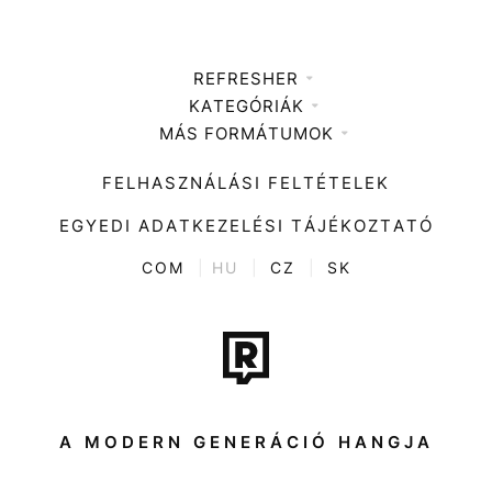
REFRESHER
KATEGÓRIÁK
Médiaajánlat
MÁS FORMÁTUMOK
Zene
Impresszum
Kiemelt tartalmak
Divat
FELHASZNÁLÁSI FELTÉTELEK
Videó
Kultúra
EGYEDI ADATKEZELÉSI TÁJÉKOZTATÓ
Kvíz
ENTR
COM
|
HU
|
CZ
|
SK
Film + sorozat
Tech-Tudomány
Sport
Társadalom
A MODERN GENERÁCIÓ HANGJA
Közélet