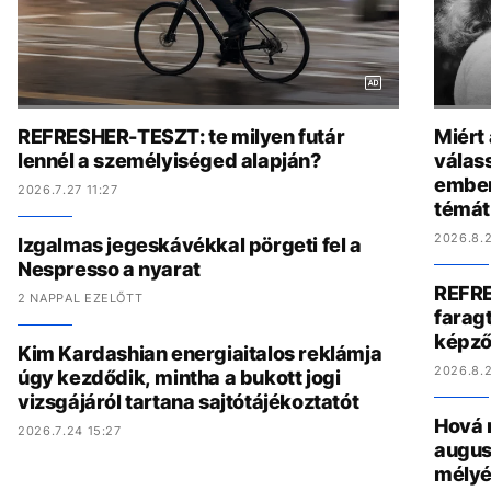
REFRESHER-TESZT: te milyen futár
Miért
lennél a személyiséged alapján?
válas
ember
2026.7.27 11:27
témát
2026.8.2
Izgalmas jegeskávékkal pörgeti fel a
Nespresso a nyarat
REFRE
2 NAPPAL EZELŐTT
faragt
képző
Kim Kardashian energiaitalos reklámja
2026.8.2
úgy kezdődik, mintha a bukott jogi
vizsgájáról tartana sajtótájékoztatót
Hová 
2026.7.24 15:27
augus
mélyé