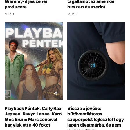
Grammy-díjas zenei
tagállamot az amerikai
producere
hírszerzés szerint
MOST
MOST
Playback Péntek: Carly Rae
Vissza a jövőbe:
Jepsen, Ravyn Lenae, Karol
hűtőventilátoros
G és Bruno Mars zenéivel
szuperpólót fejlesztett egy
hagyjuk ott a 40 fokot
japán divatmárka, és nem