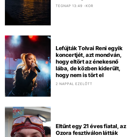
TEGNAP 13:49 -KOR
Lefújták Tolvai Reni egyik
koncertjét, azt mondván,
hogy eltört az énekesnő
lába, de közben kiderült,
hogy nem is tört el
2 NAPPAL EZELŐTT
Eltűnt egy 21 éves fiatal, az
Ozora fesztiválon látták