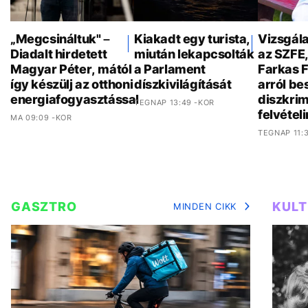
„Megcsináltuk" –
Kiakadt egy turista,
Vizsgála
Diadalt hirdetett
miután lekapcsolták
az SZFE
Magyar Péter, mától
a Parlament
Farkas 
így készülj az otthoni
díszkivilágítását
arról bes
energiafogyasztással
diszkrim
TEGNAP 13:49 -KOR
felvételi
MA 09:09 -KOR
TEGNAP 11:
GASZTRO
KUL
MINDEN CIKK