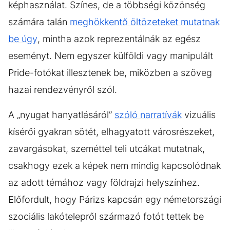
képhasználat. Színes, de a többségi közönség
számára talán
meghökkentő öltözeteket mutatnak
be úgy
, mintha azok reprezentálnák az egész
eseményt. Nem egyszer külföldi vagy manipulált
Pride-fotókat illesztenek be, miközben a szöveg
hazai rendezvényről szól.
A „nyugat hanyatlásáról”
szóló narratívák
vizuális
kísérői gyakran sötét, elhagyatott városrészeket,
zavargásokat, szeméttel teli utcákat mutatnak,
csakhogy ezek a képek nem mindig kapcsolódnak
az adott témához vagy földrajzi helyszínhez.
Előfordult, hogy Párizs kapcsán egy németországi
szociális lakótelepről származó fotót tettek be