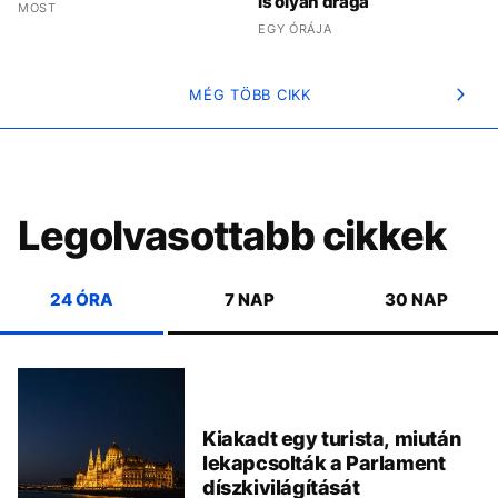
is olyan drága
MOST
EGY ÓRÁJA
MÉG TÖBB CIKK
Legolvasottabb cikkek
24 ÓRA
7 NAP
30 NAP
Kiakadt egy turista, miután
lekapcsolták a Parlament
díszkivilágítását