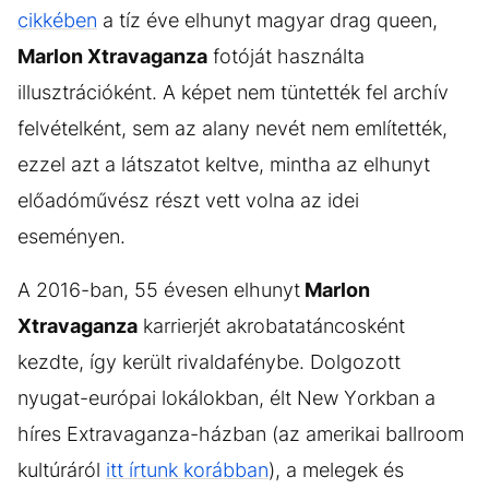
cikkében
a tíz éve elhunyt magyar drag queen,
Marlon Xtravaganza
fotóját használta
illusztrációként. A képet nem tüntették fel archív
felvételként, sem az alany nevét nem említették,
ezzel azt a látszatot keltve, mintha az elhunyt
előadóművész részt vett volna az idei
eseményen.
A 2016-ban, 55 évesen elhunyt
Marlon
Xtravaganza
karrierjét akrobatatáncosként
kezdte, így került rivaldafénybe. Dolgozott
nyugat-európai lokálokban, élt New Yorkban a
híres Extravaganza-házban (az amerikai ballroom
kultúráról
itt írtunk korábban
), a melegek és