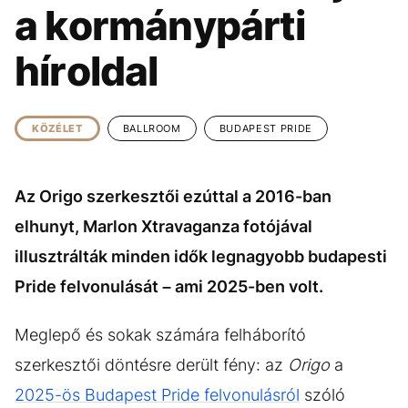
KÖZÉLET
UTAZÁS
a kormánypárti
ÉLETMÓD
DESIGN
híroldal
BESZÉLGETÉSEK
ARCOK
VIDEÓ
TÖRTÉNETEK
KÖZÉLET
BALLROOM
BUDAPEST PRIDE
GASZTRO
Az Origo szerkesztői ezúttal a 2016-ban
elhunyt, Marlon Xtravaganza fotójával
illusztrálták minden idők legnagyobb budapesti
Pride felvonulását – ami 2025-ben volt.
Meglepő és sokak számára felháborító
szerkesztői döntésre derült fény: az
Origo
a
2025-ös Budapest Pride felvonulásról
szóló