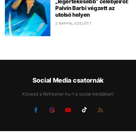
„legértékesebb“ celebjeiről:
Palvin Barbi végzett az
utolsó helyen
2 NAPPAL EZELŐTT
Social Media csatornák
Kövesd a Refresher.hu-t a social mediában!