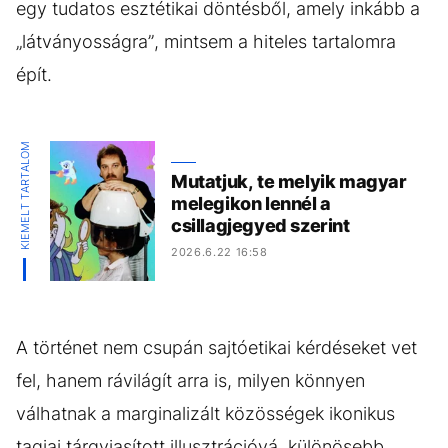
egy tudatos esztétikai döntésből, amely inkább a
„látványosságra”, mintsem a hiteles tartalomra
épít.
KIEMELT TARTALOM
Mutatjuk, te melyik magyar
melegikon lennél a
csillagjegyed szerint
2026.6.22 16:58
A történet nem csupán sajtóetikai kérdéseket vet
fel, hanem rávilágít arra is, milyen könnyen
válhatnak a marginalizált közösségek ikonikus
tagjai tárgyiasított illusztrációvá, különösebb