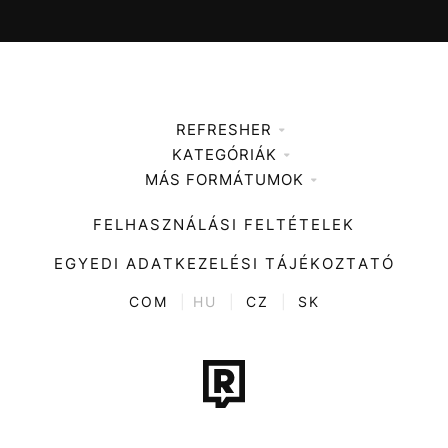
REFRESHER
KATEGÓRIÁK
Médiaajánlat
MÁS FORMÁTUMOK
Zene
Impresszum
Kiemelt tartalmak
Divat
FELHASZNÁLÁSI FELTÉTELEK
Videó
Kultúra
EGYEDI ADATKEZELÉSI TÁJÉKOZTATÓ
Kvíz
ENTR
COM
|
HU
|
CZ
|
SK
Film + sorozat
Tech-Tudomány
Sport