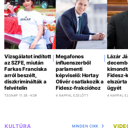
Vizsgálatot indított
Megafonos
Lázár J
az SZFE, miután
influenszerből
decemb
Farkas Franciska
parlamenti
kimondt
arról beszélt,
képviselő: Hortay
Fidesz-
diszkriminálták a
Olivér csatlakozik a
elszúrta
felvételin
Fidesz-frakcióhoz
ügyét
TEGNAP 11:38 -KOR
4 NAPPAL EZELŐTT
4 NAPPAL E
KULTÚRA
VIDE
MINDEN CIKK