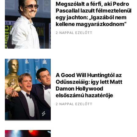
Megszólalt a férfi, aki Pedro
Pascallal lazult félmeztelenül
egy jachton: „Igazából nem
kellene magyarázkodnom“
2 NAPPAL EZELŐTT
A Good Will Huntingtól az
Odüsszeiáig: így lett Matt
Damon Hollywood
elsőszámú hazatérője
2 NAPPAL EZELŐTT