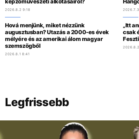
képzőművészeti alkotásairól?
Hang
2026.8.2 9:18
2026.7.3
Hová menjünk, miket nézzünk
„Itt a
augusztusban? Utazás a 2000-es évek
csak é
mélyére és az amerikai álom magyar
Feszt
szemszögből
2026.8.2
2026.8.1 8:41
Legfrissebb