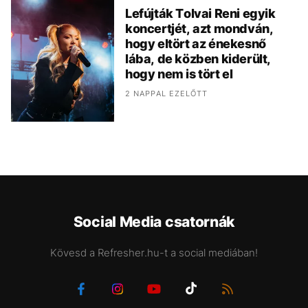
Lefújták Tolvai Reni egyik
koncertjét, azt mondván,
hogy eltört az énekesnő
lába, de közben kiderült,
hogy nem is tört el
2 NAPPAL EZELŐTT
Social Media csatornák
Kövesd a Refresher.hu-t a social mediában!