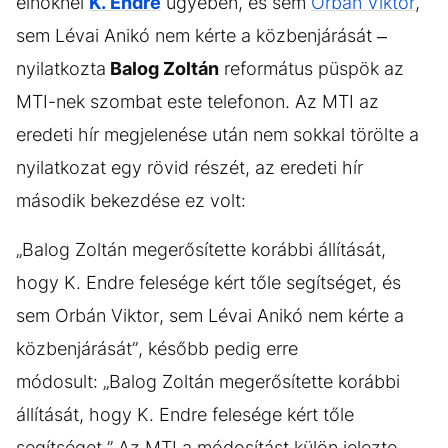
elnöknél
K. Endre
ügyében, és sem
Orbán Viktor
,
sem Lévai Anikó nem kérte a közbenjárását –
nyilatkozta
Balog Zoltán
református püspök az
MTI-nek szombat este telefonon. Az MTI az
eredeti hír megjelenése után nem sokkal törölte a
nyilatkozat egy rövid részét, az eredeti hír
második bekezdése ez volt:
„Balog Zoltán megerősítette korábbi állítását,
hogy K. Endre felesége kért tőle segítséget, és
sem Orbán Viktor, sem Lévai Anikó nem kérte a
közbenjárását”, később pedig erre
módosult: „Balog Zoltán megerősítette korábbi
állítását, hogy K. Endre felesége kért tőle
segítséget.” Az MTI a módosítást külön jelezte.