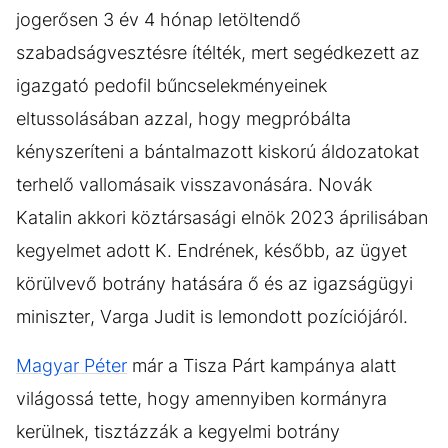
jogerősen 3 év 4 hónap letöltendő
szabadságvesztésre ítélték, mert segédkezett az
igazgató pedofil bűncselekményeinek
eltussolásában azzal, hogy megpróbálta
kényszeríteni a bántalmazott kiskorú áldozatokat
terhelő vallomásaik visszavonására. Novák
Katalin akkori köztársasági elnök 2023 áprilisában
kegyelmet adott K. Endrének, később, az ügyet
körülvevő botrány hatására ő és az igazságügyi
miniszter, Varga Judit is lemondott pozíciójáról.
Magyar Péter
már a Tisza Párt kampánya alatt
világossá tette, hogy amennyiben kormányra
kerülnek, tisztázzák a kegyelmi botrány