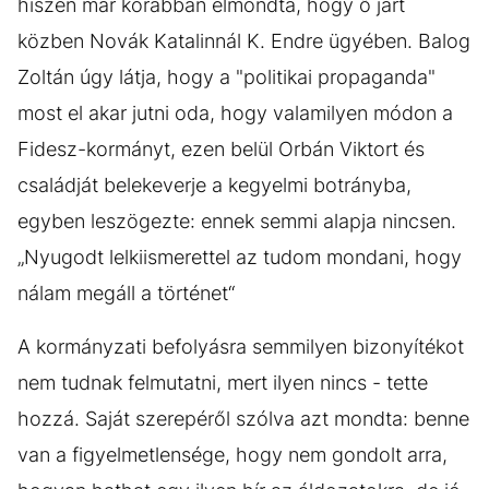
hiszen már korábban elmondta, hogy ő járt
közben Novák Katalinnál K. Endre ügyében. Balog
Zoltán úgy látja, hogy a "politikai propaganda"
most el akar jutni oda, hogy valamilyen módon a
Fidesz-kormányt, ezen belül Orbán Viktort és
családját belekeverje a kegyelmi botrányba,
egyben leszögezte: ennek semmi alapja nincsen.
„Nyugodt lelkiismerettel az tudom mondani, hogy
nálam megáll a történet“
A kormányzati befolyásra semmilyen bizonyítékot
nem tudnak felmutatni, mert ilyen nincs - tette
hozzá. Saját szerepéről szólva azt mondta: benne
van a figyelmetlensége, hogy nem gondolt arra,