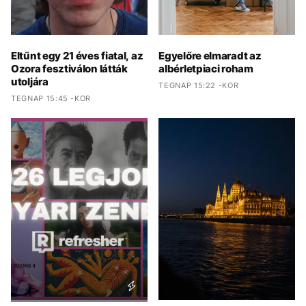
Eltűnt egy 21 éves fiatal, az
Egyelőre elmaradt az
Ozora fesztiválon látták
albérletpiaci roham
utoljára
TEGNAP 15:22 -KOR
TEGNAP 15:45 -KOR