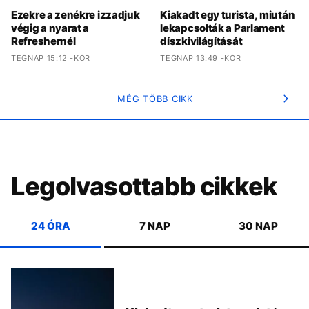
Ezekre a zenékre izzadjuk
Kiakadt egy turista, miután
végig a nyarat a
lekapcsolták a Parlament
Refreshernél
díszkivilágítását
TEGNAP 15:12 -KOR
TEGNAP 13:49 -KOR
MÉG TÖBB CIKK
Legolvasottabb cikkek
24 ÓRA
7 NAP
30 NAP