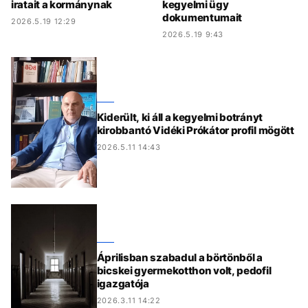
iratait a kormánynak
kegyelmi ügy
dokumentumait
2026.5.19 12:29
2026.5.19 9:43
Kiderült, ki áll a kegyelmi botrányt
kirobbantó Vidéki Prókátor profil mögött
2026.5.11 14:43
Áprilisban szabadul a börtönből a
bicskei gyermekotthon volt, pedofil
igazgatója
2026.3.11 14:22