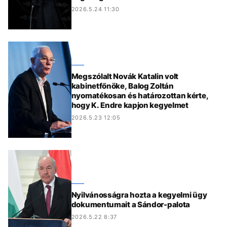
2026.5.24 11:30
Megszólalt Novák Katalin volt
kabinetfőnöke, Balog Zoltán
nyomatékosan és határozottan kérte,
hogy K. Endre kapjon kegyelmet
2026.5.23 12:05
Nyilvánosságra hozta a kegyelmi ügy
dokumentumait a Sándor-palota
2026.5.22 8:37