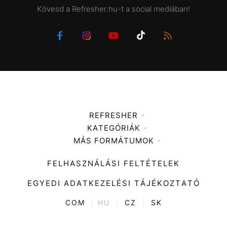
Kövesd a Refresher.hu-t a social mediában!
REFRESHER
KATEGÓRIÁK
Médiaajánlat
MÁS FORMÁTUMOK
Zene
Impresszum
Kiemelt tartalmak
Divat
FELHASZNÁLÁSI FELTÉTELEK
Videó
Kultúra
EGYEDI ADATKEZELÉSI TÁJÉKOZTATÓ
Kvíz
ENTR
COM
|
HU
|
CZ
|
SK
Film + sorozat