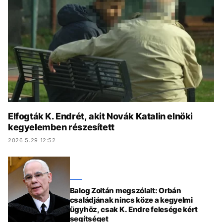
KÖZÉLET
UTAZÁS
ÉLETMÓD
DESIGN
BESZÉLGETÉSEK
ARCOK
VIDEÓ
TÖRTÉNETEK
GASZTRO
Elfogták K. Endrét, akit Novák Katalin elnöki
kegyelemben részesített
2026.5.29 12:52
Balog Zoltán megszólalt: Orbán
családjának nincs köze a kegyelmi
ügyhöz, csak K. Endre felesége kért
segítséget