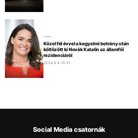
Közel fél évvel a kegyelmi botrány után
költözött ki Novák Katalin az államfői
rezidenciáról
2024.8.4 13:07
Social Media csatornák