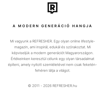
Tech-Tudomány
Sport
Társadalom
A MODERN GENERÁCIÓ HANGJA
Közélet
Mi vagyunk a REFRESHER. Egy olyan online lifestyle-
Utazás
magazin, ami inspirál, edukál és szórakoztat. Mi
Életmód
képviseljük a modern generációt Magyarországon.
Értékeinken keresztül célunk egy olyan társadalmat
Design
építeni, amely nyitott szemléletével nem csak feketén-
Beszélgetések
fehéren látja a világot.
Arcok
© 2011 - 2026 REFRESHER.hu
Videó
Történetek