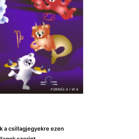
FORRÁS A I W A
k a csillagjegyekre ezen
llagok szerint.