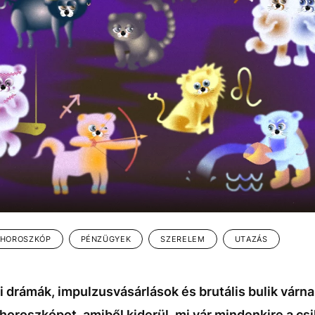
HOROSZKÓP
PÉNZÜGYEK
SZERELEM
UTAZÁS
drámák, impulzusvásárlások és brutális bulik várna
 horoszkópot, amiből kiderül, mi vár mindenkire a csi