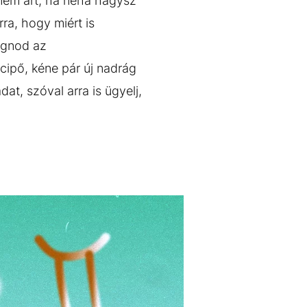
nem árt, ha néha hagysz
ra, hogy miért is
ognod az
cipő, kéne pár új nadrág
dat, szóval arra is ügyelj,