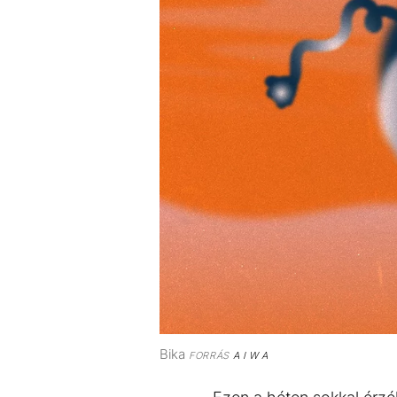
Bika
FORRÁS
A I W A