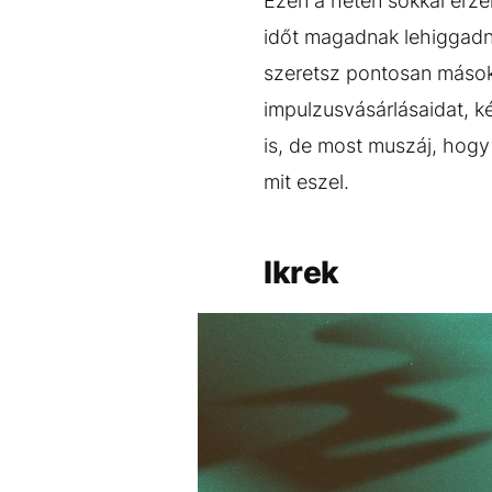
Ezen a héten sokkal érz
időt magadnak lehiggadni
szeretsz pontosan máso
impulzusvásárlásaidat, ké
is, de most muszáj, hogy f
mit eszel.
Ikrek