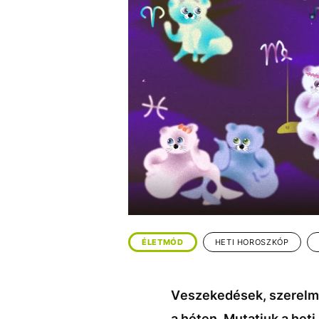
EGYÉB FORMÁTUMOK
REFRESHER
Kiemelt tartalmak
Videó
Kvíz
Médiaajánlat
Impresszum
ÉLETMÓD
HETI HOROSZKÓP
Veszekedések, szerelmi 
a héten. Mutatjuk a heti