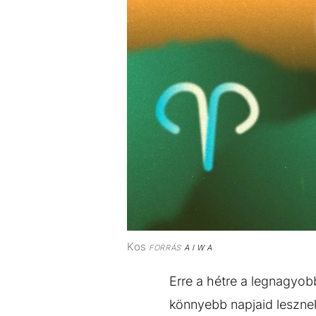
Kos
FORRÁS
A I W A
Erre a hétre a legnagyob
könnyebb napjaid leszne