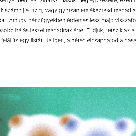
ékenyebben reagálhatsz mások megjegyzéseire, ezért 
: számolj el tízig, vagy gyorsan emlékeztesd magad ar
kat. Amúgy pénzügyekben érdemes lesz majd visszaf
sőbb hálás leszel magadnak érte. Tudjuk, tetszik az a 
elállíts egy listát. Ja igen, a héten elcsaphatod a hasa