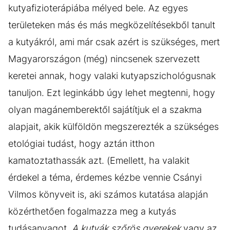
kutyafizioterápiába mélyed bele. Az egyes
területeken más és más megközelítésekből tanult
a kutyákról, ami már csak azért is szükséges, mert
Magyarországon (még) nincsenek szervezett
keretei annak, hogy valaki kutyapszichológusnak
tanuljon. Ezt leginkább úgy lehet megtenni, hogy
olyan magánemberektől sajátítjuk el a szakma
alapjait, akik külföldön megszerezték a szükséges
etológiai tudást, hogy aztán itthon
kamatoztathassák azt. (Emellett, ha valakit
érdekel a téma, érdemes kézbe vennie Csányi
Vilmos könyveit is, aki számos kutatása alapján
közérthetően fogalmazza meg a kutyás
tudásanyagot.
A kutyák szőrös gyerekek
vagy az