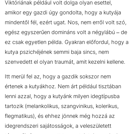
Viktóriának például volt dolga olyan esettel,
amikor egy gazdi úgy gondolta, hogy a kutyája
mindentől fél, ezért ugat. Nos, nem erről volt szó,
egész egyszerűen domináns volt a négylábú – de
ez csak egyetlen példa. Gyakran előfordul, hogy a
kutya pszichéjének semmi baja sincs, nem
szenvedett el olyan traumát, amit kezelni kellene.
Itt merül fel az, hogy a gazdik sokszor nem
értenek a kutyákhoz. Nem árt például tisztában
lenni azzal, hogy a kutyánk milyen idegtípusba
tartozik (melankolikus, szangvinikus, kolerikus,
flegmatikus), és ehhez jönnek még hozzá az
idegrendszeri sajátosságok, a veleszületett