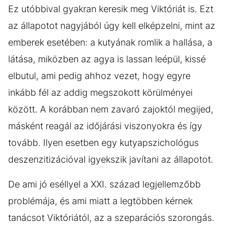
Ez utóbbival gyakran keresik meg Viktóriát is. Ezt
az állapotot nagyjából úgy kell elképzelni, mint az
emberek esetében: a kutyának romlik a hallása, a
látása, miközben az agya is lassan leépül, kissé
elbutul, ami pedig ahhoz vezet, hogy egyre
inkább fél az addig megszokott körülményei
között. A korábban nem zavaró zajoktól megijed,
másként reagál az időjárási viszonyokra és így
tovább. Ilyen esetben egy kutyapszichológus
deszenzitizációval igyekszik javítani az állapotot.
De ami jó eséllyel a XXI. század legjellemzőbb
problémája, és ami miatt a legtöbben kérnek
tanácsot Viktóriától, az a szeparációs szorongás.