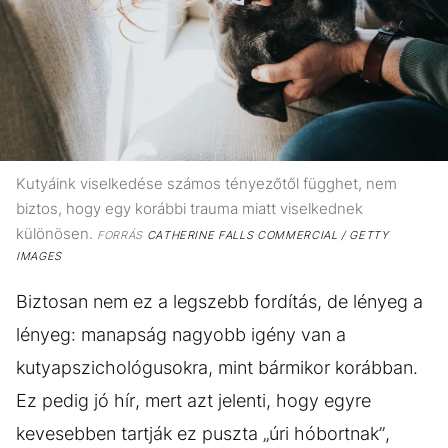
Kutyáink viselkedése számos tényezőtől függhet, nem
biztos, hogy egy korábbi trauma miatt viselkednek
különösen.
FORRÁS
CATHERINE FALLS COMMERCIAL / GETTY
IMAGES
Biztosan nem ez a legszebb fordítás, de lényeg a
lényeg: manapság nagyobb igény van a
kutyapszichológusokra, mint bármikor korábban.
Ez pedig jó hír, mert azt jelenti, hogy egyre
kevesebben tartják ez puszta „úri hóbortnak”,