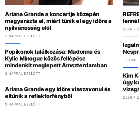
Ariana Grande a koncertje közepén
REFRE
magyarázta el, miért tűnik el egy időre a
lenné
nyilvánosság elől
2026.7.2
2 NAPPAL EZELŐTT
Izgal
Popikonok találkozása: Madonna és
Nespr
Kylie Minogue közös fellépése
TEGNAP 
mindenkit meglepett Amszterdamban
3 NAPPAL EZELŐTT
Kim K
úgy ke
Ariana Grande egy időre visszavonul és
vizsgá
eltűnik a reflektorfényből
2026.7.2
3 NAPPAL EZELŐTT