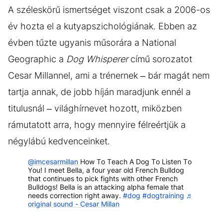
A széleskörű ismertséget viszont csak a 2006-os
év hozta el a kutyapszichológiának. Ebben az
évben tűzte ugyanis műsorára a National
Geographic a
Dog Whisperer
című sorozatot
Cesar Millannel, ami a trénernek – bár magát nem
tartja annak, de jobb híján maradjunk ennél a
titulusnál – világhírnevet hozott, miközben
rámutatott arra, hogy mennyire félreértjük a
négylábú kedvenceinket.
@imcesarmillan
How To Teach A Dog To Listen To
You! I meet Bella, a four year old French Bulldog
that continues to pick fights with other French
Bulldogs! Bella is an attacking alpha female that
needs correction right away.
#dog
#dogtraining
♬
original sound - Cesar Millan