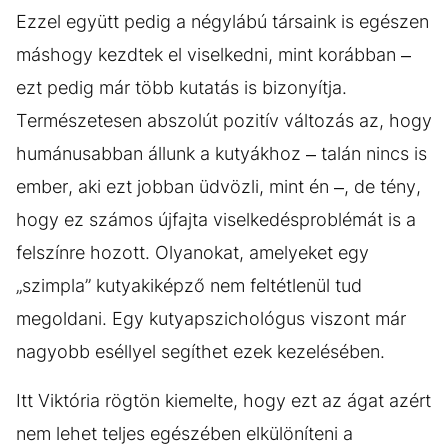
Ezzel együtt pedig a négylábú társaink is egészen
máshogy kezdtek el viselkedni, mint korábban –
ezt pedig már több kutatás is bizonyítja.
Természetesen abszolút pozitív változás az, hogy
humánusabban állunk a kutyákhoz – talán nincs is
ember, aki ezt jobban üdvözli, mint én –, de tény,
hogy ez számos újfajta viselkedésproblémát is a
felszínre hozott. Olyanokat, amelyeket egy
„szimpla” kutyakiképző nem feltétlenül tud
megoldani. Egy kutyapszichológus viszont már
nagyobb eséllyel segíthet ezek kezelésében.
Itt Viktória rögtön kiemelte, hogy ezt az ágat azért
nem lehet teljes egészében elkülöníteni a