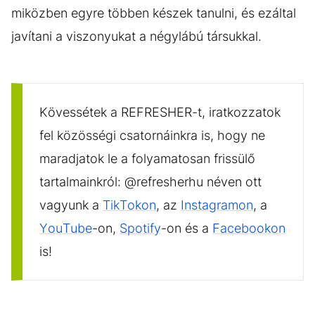
miközben egyre többen készek tanulni, és ezáltal
javítani a viszonyukat a négylábú társukkal.
Kövessétek a REFRESHER-t, iratkozzatok
fel közösségi csatornáinkra is, hogy ne
maradjatok le a folyamatosan frissülő
tartalmainkról: @refresherhu néven ott
vagyunk a
TikTokon
, az
Instagramon
, a
YouTube
-on,
Spotify
-on és a
Facebookon
is!