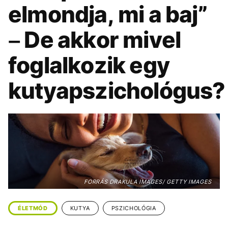
KÖZÉLET
UTAZÁS
elmondja, mi a baj”
ÉLETMÓD
DESIGN
– De akkor mivel
BESZÉLGETÉSEK
ARCOK
foglalkozik egy
VIDEÓ
TÖRTÉNETEK
kutyapszichológus?
GASZTRO
FORRÁS DRAKULA IMAGES/ GETTY IMAGES
ÉLETMÓD
KUTYA
PSZICHOLÓGIA