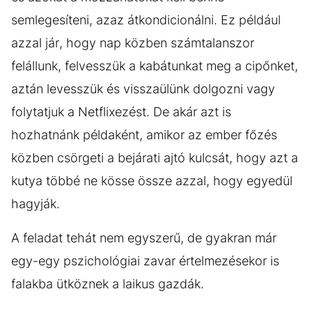
semlegesíteni, azaz átkondicionálni. Ez például
azzal jár, hogy nap közben számtalanszor
felállunk, felvesszük a kabátunkat meg a cipőnket,
aztán levesszük és visszaülünk dolgozni vagy
folytatjuk a Netflixezést. De akár azt is
hozhatnánk példaként, amikor az ember főzés
közben csörgeti a bejárati ajtó kulcsát, hogy azt a
kutya többé ne kösse össze azzal, hogy egyedül
hagyják.
A feladat tehát nem egyszerű, de gyakran már
egy-egy pszichológiai zavar értelmezésekor is
falakba ütköznek a laikus gazdák.