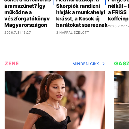
áramszünet? Így
Skorpiók randizni
nélkül –
működne a
hívják a munkahelyi
a FRISS
vészforgatókönyv
krásst, a Kosok új
koffeinp
Magyarországon
barátokat szereznek
2026.7.27 12
2026.7.31 15:27
3 NAPPAL EZELŐTT
ZENE
GAS
MINDEN CIKK