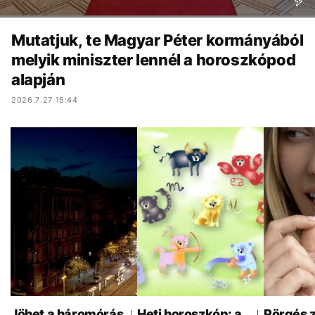
Mutatjuk, te Magyar Péter kormányából
melyik miniszter lennél a horoszkópod
alapján
2026.7.27 15:44
Jöhet a háromórás
Heti horoszkóp: a
Pörgés 