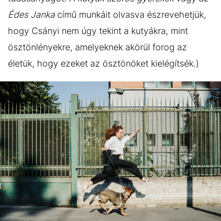
Édes Janka
című munkáit olvasva észrevehetjük,
hogy Csányi nem úgy tekint a kutyákra, mint
ösztönlényekre, amelyeknek akörül forog az
életük, hogy ezeket az ösztönöket kielégítsék.)