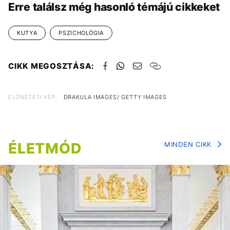
Erre találsz még hasonló témájú cikkeket
KUTYA
PSZICHOLÓGIA
CIKK MEGOSZTÁSA:
ELŐNÉZETI KÉP:
DRAKULA IMAGES/ GETTY IMAGES
ÉLETMÓD
MINDEN CIKK