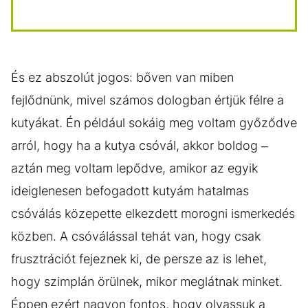
És ez abszolút jogos: bőven van miben
fejlődnünk, mivel számos dologban értjük félre a
kutyákat. Én például sokáig meg voltam győződve
arról, hogy ha a kutya csóvál, akkor boldog –
aztán meg voltam lepődve, amikor az egyik
ideiglenesen befogadott kutyám hatalmas
csóválás közepette elkezdett morogni ismerkedés
közben. A csóválással tehát van, hogy csak
frusztrációt fejeznek ki, de persze az is lehet,
hogy szimplán örülnek, mikor meglátnak minket.
Éppen ezért nagyon fontos, hogy olvassuk a