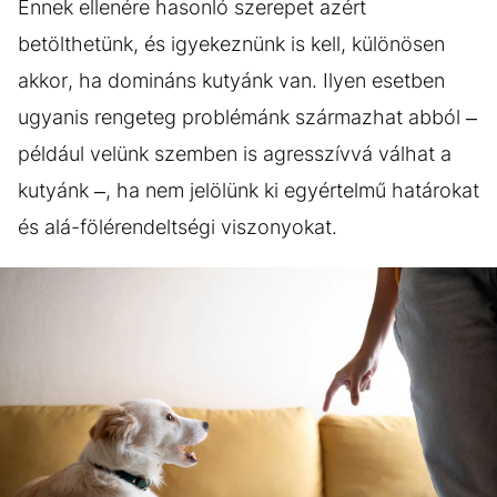
Ennek ellenére hasonló szerepet azért
betölthetünk, és igyekeznünk is kell, különösen
akkor, ha domináns kutyánk van. Ilyen esetben
ugyanis rengeteg problémánk származhat abból –
például velünk szemben is agresszívvá válhat a
kutyánk –, ha nem jelölünk ki egyértelmű határokat
és alá-fölérendeltségi viszonyokat.