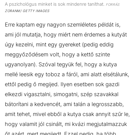
A pszichológus minket is sok mindenre taníthat.
FORRÁS
ZORANM/ GETTY IMAGES
Erre kaptam egy nagyon szemléletes példát is,
ami jól mutatja, hogy miért nem érdemes a kutyát
úgy kezelni, mint egy gyereket (pedig eddig
meggyőződésem volt, hogy a kettő szinte
ugyanolyan). Szóval tegyük fel, hogy a kutya
mellé leesik egy toboz a fáról, ami alatt elsétálunk,
ettől pedig ő megijed. Ilyen esetben sok gazdi
elkezdi vigasztalni, simogatni, szép szavakkal
bátorítani a kedvencét, ami talán a legrosszabb,
amit tehet, mivel ebből a kutya csak annyit szűr le,
hogy valamit jól csinált, mi kvázi megjutalmazzuk
őt azért, mert megijedt. Ezzel pedig, ha több