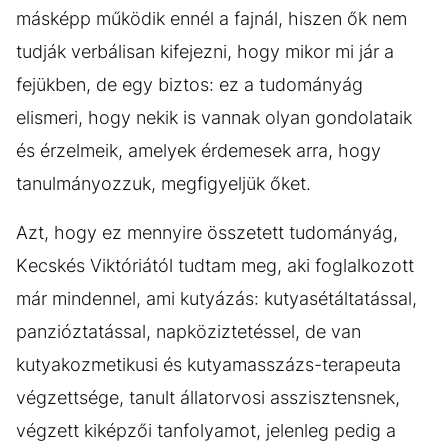
másképp működik ennél a fajnál, hiszen ők nem
tudják verbálisan kifejezni, hogy mikor mi jár a
fejükben, de egy biztos: ez a tudományág
elismeri, hogy nekik is vannak olyan gondolataik
és érzelmeik, amelyek érdemesek arra, hogy
tanulmányozzuk, megfigyeljük őket.
Azt, hogy ez mennyire összetett tudományág,
Kecskés Viktóriától tudtam meg, aki foglalkozott
már mindennel, ami kutyázás: kutyasétáltatással,
panzióztatással, napköziztetéssel, de van
kutyakozmetikusi és kutyamasszázs-terapeuta
végzettsége, tanult állatorvosi asszisztensnek,
végzett kiképzői tanfolyamot, jelenleg pedig a