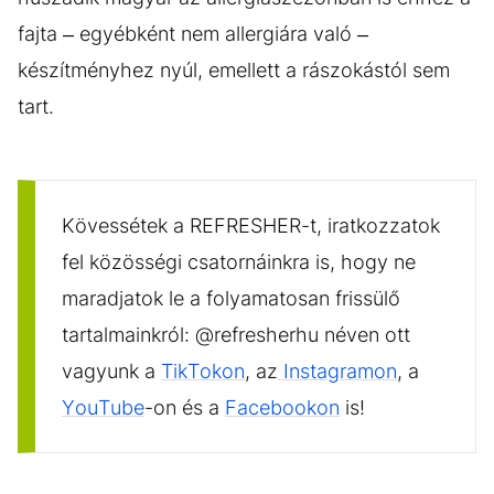
fajta – egyébként nem allergiára való –
készítményhez nyúl, emellett a rászokástól sem
tart.
Kövessétek a REFRESHER-t, iratkozzatok
fel közösségi csatornáinkra is, hogy ne
maradjatok le a folyamatosan frissülő
tartalmainkról: @refresherhu néven ott
vagyunk a
TikTokon
, az
Instagramon
, a
YouTube
-on és a
Facebookon
is!