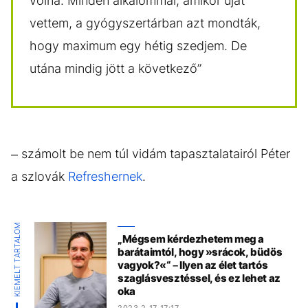
volna. Minden alkalommal, amikor újat
vettem, a gyógyszertárban azt mondták,
hogy maximum egy hétig szedjem. De
utána mindig jött a következő”
– számolt be nem túl vidám tapasztalatairól Péter
a szlovák
Refreshernek
.
KIEMELT TARTALOM
„Mégsem kérdezhetem meg a
barátaimtól, hogy »srácok, büdös
vagyok?«“ – Ilyen az élet tartós
szaglásvesztéssel, és ez lehet az
oka
2023.2.17 17:17