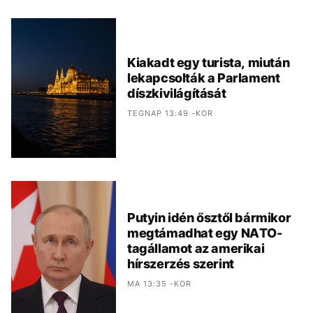
Kiakadt egy turista, miután
lekapcsolták a Parlament
díszkivilágítását
TEGNAP 13:49 -KOR
Putyin idén ősztől bármikor
megtámadhat egy NATO-
tagállamot az amerikai
hírszerzés szerint
MA 13:35 -KOR