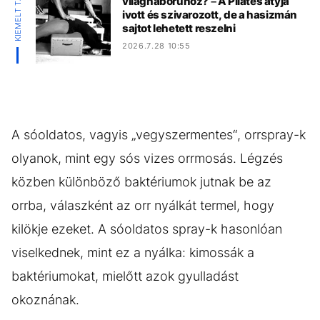
KIEMELT TARTALOM
világháborúhoz? – A Pilates atyja
ivott és szivarozott, de a hasizmán
sajtot lehetett reszelni
2026.7.28 10:55
A sóoldatos, vagyis „vegyszermentes“, orrspray-k
olyanok, mint egy sós vizes orrmosás. Légzés
közben különböző baktériumok jutnak be az
orrba, válaszként az orr nyálkát termel, hogy
kilökje ezeket. A sóoldatos spray-k hasonlóan
viselkednek, mint ez a nyálka: kimossák a
baktériumokat, mielőtt azok gyulladást
okoznának.