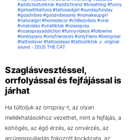
#addictedtotiktok
#addicttrend
#breathing
#funny
#girlswithtattoos
#tattooedgirl
#sundayfunday
#goodvibes
#goodvibesonly
#nomakeupgirl
#naturalgirl
#homedecor
#chilledvibes
#viral
#viralvideo
#viraltiktok
#nosespray
#nosesprayaddiction
#funnyvideos
#followme
#lonelypans
#onlyfriensnds
#onlyfriens
#beingreal
#tattoolover
#tattooideas
#tattootiktok
♬ original
sound - ZEUS THE CAT
Szaglásvesztéssel,
orrfolyással és fejfájással is
járhat
Ha túltoljuk az orrspray-t, az olyan
mellékhatásokhoz vezethet, mint a fejfájás, a
köhögés, az égő érzés, az orrvérzés, az
arcüreggyulladás fokozott kockázata, az