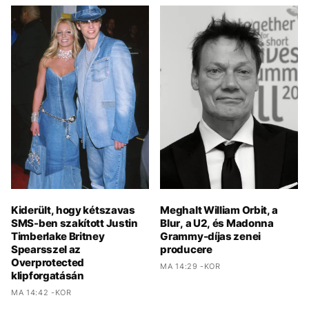
Kiderült, hogy kétszavas
Meghalt William Orbit, a
SMS-ben szakított Justin
Blur, a U2, és Madonna
Timberlake Britney
Grammy-díjas zenei
Spearsszel az
producere
Overprotected
MA 14:29 -KOR
klipforgatásán
MA 14:42 -KOR