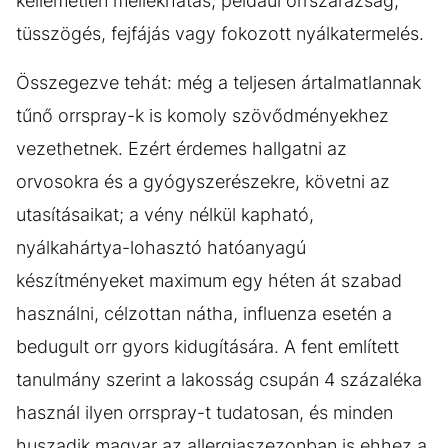
kellemetlen mellékhatás, például orrszárazság,
tüsszögés, fejfájás vagy fokozott nyálkatermelés.
Összegezve tehát: még a teljesen ártalmatlannak
tűnő orrspray-k is komoly szövődményekhez
vezethetnek. Ezért érdemes hallgatni az
orvosokra és a gyógyszerészekre, követni az
utasításaikat; a vény nélkül kapható,
nyálkahártya-lohasztó hatóanyagú
készítményeket maximum egy héten át szabad
használni, célzottan nátha, influenza esetén a
bedugult orr gyors kidugítására. A fent említett
tanulmány szerint a lakosság csupán 4 százaléka
használ ilyen orrspray-t tudatosan, és minden
huszadik magyar az allergiaszezonban is ehhez a