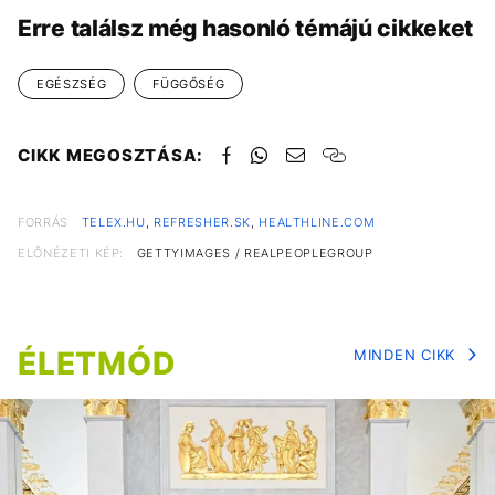
Erre találsz még hasonló témájú cikkeket
EGÉSZSÉG
FÜGGŐSÉG
CIKK MEGOSZTÁSA:
FORRÁS
TELEX.HU
,
REFRESHER.SK
,
HEALTHLINE.COM
ELŐNÉZETI KÉP:
GETTYIMAGES / REALPEOPLEGROUP
ÉLETMÓD
MINDEN CIKK