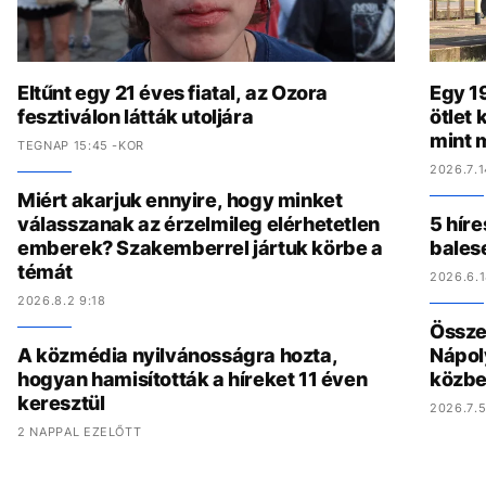
Eltűnt egy 21 éves fiatal, az Ozora
Egy 19
fesztiválon látták utoljára
ötlet
mint 
TEGNAP 15:45 -KOR
2026.7.1
Miért akarjuk ennyire, hogy minket
válasszanak az érzelmileg elérhetetlen
5 híre
emberek? Szakemberrel jártuk körbe a
bales
témát
2026.6.1
2026.8.2 9:18
Összed
A közmédia nyilvánosságra hozta,
Nápol
hogyan hamisították a híreket 11 éven
közbe
keresztül
2026.7.5
2 NAPPAL EZELŐTT