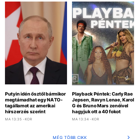
Putyin idén ősztől bármikor
Playback Péntek: Carly Rae
megtámadhat egy NATO-
Jepsen, Ravyn Lenae, Karol
tagállamot az amerikai
G és Bruno Mars zenéivel
hírszerzés szerint
hagyjuk ott a 40 fokot
MA 13:35 -KOR
MA 13:34 -KOR
MÉG TÖBB CIKK