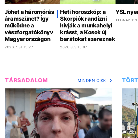
Jöhet a háromórás
Heti horoszkóp: a
YSL nye
áramszünet? Így
Skorpiók randizni
TEGNAP 11:
működne a
hívják a munkahelyi
vészforgatókönyv
krásst, a Kosok új
Magyarországon
barátokat szereznek
2026.7.31 15:27
2026.8.3 15:07
TÁRSADALOM
TÖRT
MINDEN CIKK