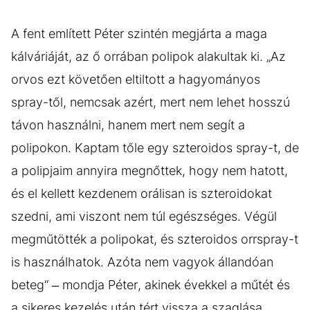
A fent említett Péter szintén megjárta a maga
kálváriáját, az ő orrában polipok alakultak ki. „Az
orvos ezt követően eltiltott a hagyományos
spray-től, nemcsak azért, mert nem lehet hosszú
távon használni, hanem mert nem segít a
polipokon. Kaptam tőle egy szteroidos spray-t, de
a polipjaim annyira megnőttek, hogy nem hatott,
és el kellett kezdenem orálisan is szteroidokat
szedni, ami viszont nem túl egészséges. Végül
megműtötték a polipokat, és szteroidos orrspray-t
is használhatok. Azóta nem vagyok állandóan
beteg“ – mondja Péter, akinek évekkel a műtét és
a sikeres kezelés után tért vissza a szaglása.