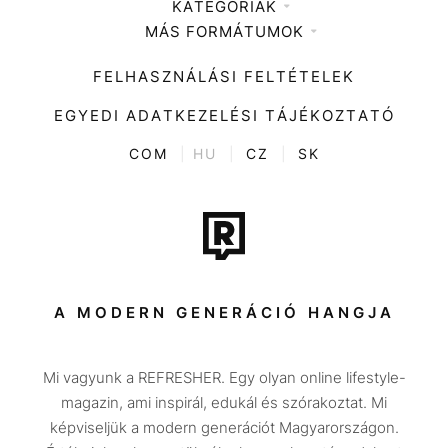
KATEGÓRIÁK
Médiaajánlat
MÁS FORMÁTUMOK
Zene
Impresszum
Kiemelt tartalmak
Divat
FELHASZNÁLÁSI FELTÉTELEK
Videó
Kultúra
EGYEDI ADATKEZELÉSI TÁJÉKOZTATÓ
Kvíz
ENTR
COM
|
HU
|
CZ
|
SK
Film + sorozat
Tech-Tudomány
Sport
Társadalom
A MODERN GENERÁCIÓ HANGJA
Közélet
Mi vagyunk a REFRESHER. Egy olyan online lifestyle-
Utazás
magazin, ami inspirál, edukál és szórakoztat. Mi
Életmód
képviseljük a modern generációt Magyarországon.