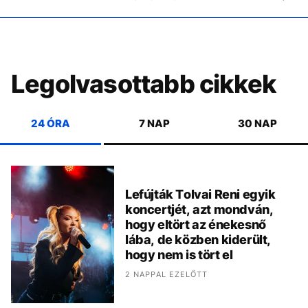
Legolvasottabb cikkek
24 ÓRA
7 NAP
30 NAP
Lefújták Tolvai Reni egyik
koncertjét, azt mondván,
hogy eltört az énekesnő
lába, de közben kiderült,
hogy nem is tört el
2 NAPPAL EZELŐTT