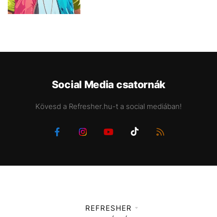
Social Media csatornák
Kövesd a Refresher.hu-t a social mediában!
REFRESHER