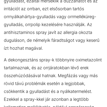
gyulladást, ezáltal mérséklik a duzzanatot és az
irritációt az orrban, ezt elsősorban tartós
orrnyálkahártya-gyulladás vagy orrmelléküreg-
gyulladás, orrpolip kezelésére használják. Az
antihisztaminos spray javít az allergia okozta
duguláson, de némelyik fáradtságot vagy keserű
ízt hozhat magával.
A dekongesztáns spray-k többnyire oximetazolint
tartalmaznak, és az orrjáratokban lévő erek
összehúzódásával hatnak. Megfázás vagy más
rövid távú problémák esetén a legjobbak,
csökkentik a gyulladást és a nyálkatermelést.
Ezekkel a spray-kkel jár azonban a legtöbb