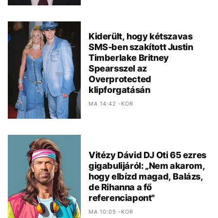
Kiderült, hogy kétszavas
SMS-ben szakított Justin
Timberlake Britney
Spearsszel az
Overprotected
klipforgatásán
MA 14:42 -KOR
Vitézy Dávid DJ Oti 65 ezres
gigabulijáról: „Nem akarom,
hogy elbízd magad, Balázs,
de Rihanna a fő
referenciapont"
MA 10:05 -KOR