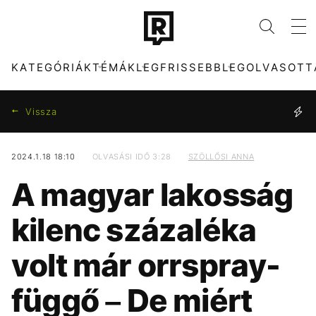
KATEGÓRIÁK
TÉMÁK
LEGFRISSEBB
LEGOLVASOTT
Vissza
2024.1.18 18:10
OLVASÁSI IDŐ 3:28
SZÖLLŐSI ANNA
KATEGÓRIÁK
TÉMÁK
A magyar lakosság
ZENE
FIDESZ
DIVAT
SEBESTYÉN BALÁZS
kilenc százaléka
KULTÚRA
KONCERT
ENTR
MADONNA
volt már orrspray-
FILM + SOROZAT
MAJKA
TECH-TUDOMÁNY
MÉDIA
függő – De miért
SPORT
CELEB
TÁRSADALOM
PARLAMENT