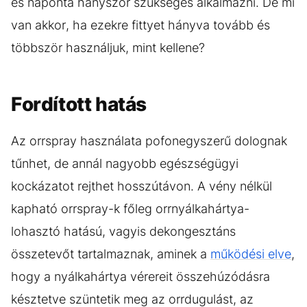
és naponta hányszor szükséges alkalmazni. De mi
van akkor, ha ezekre fittyet hányva tovább és
többször használjuk, mint kellene?
Fordított hatás
Az orrspray használata pofonegyszerű dolognak
tűnhet, de annál nagyobb egészségügyi
kockázatot rejthet hosszútávon. A vény nélkül
kapható orrspray-k főleg orrnyálkahártya-
lohasztó hatású, vagyis dekongesztáns
összetevőt tartalmaznak, aminek a
működési elve
,
hogy a nyálkahártya vérereit összehúzódásra
késztetve szüntetik meg az orrdugulást, az