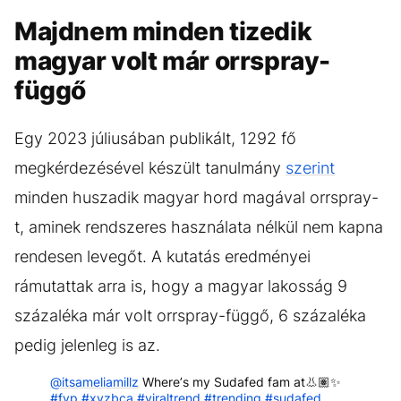
Majdnem minden tizedik
magyar volt már orrspray-
függő
Egy 2023 júliusában publikált, 1292 fő
megkérdezésével készült tanulmány
szerint
minden huszadik magyar hord magával orrspray-
t, aminek rendszeres használata nélkül nem kapna
rendesen levegőt. A kutatás eredményei
rámutattak arra is, hogy a magyar lakosság 9
százaléka már volt orrspray-függő, 6 százaléka
pedig jelenleg is az.
@itsameliamillz
Where’s my Sudafed fam at👃🏽✨
#fyp
#xyzbca
#viraltrend
#trending
#sudafed