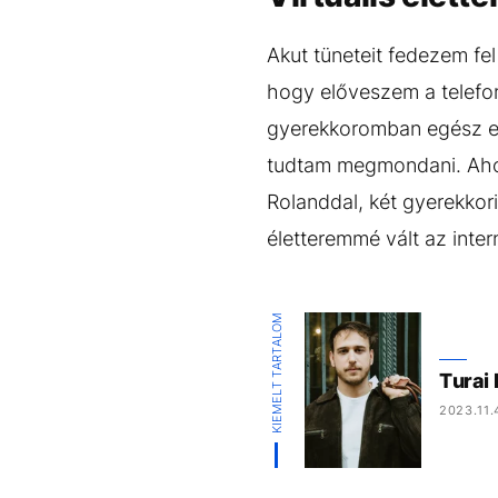
Akut tüneteit fedezem f
hogy előveszem a telefo
gyerekkoromban egész est
tudtam megmondani. Ahog
Rolanddal, két gyerekkor
életteremmé vált az inte
KIEMELT TARTALOM
Turai
2023.11.