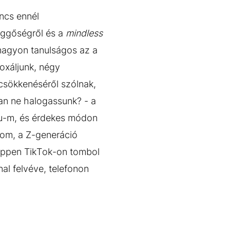
ncs ennél
üggőségről és a
mindless
 nagyon tanulságos az a
oxáljunk, négy
csökkenéséről szólnak,
yan ne halogassunk? - a
you-m, és érdekes módon
lom, a Z-generáció
 éppen TikTok-on tombol
nal felvéve, telefonon