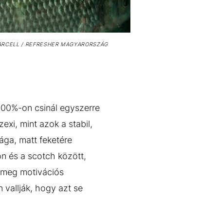
RCELL / REFRESHER MAGYARORSZÁG
 200%-on csinál egyszerre
xi, mint azok a stabil,
ága, matt feketére
on és a scotch között,
t meg motivációs
 vallják, hogy azt se