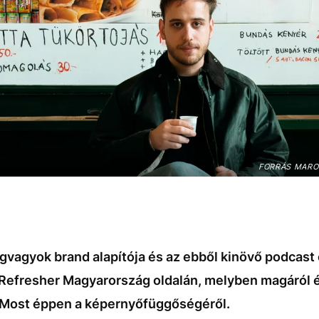
FORRÁS MARO
egvagyok brand alapítója és az ebből kinövő podcast 
a Refresher Magyarország oldalán, melyben magáról 
 Most éppen a képernyőfüggőségéről.