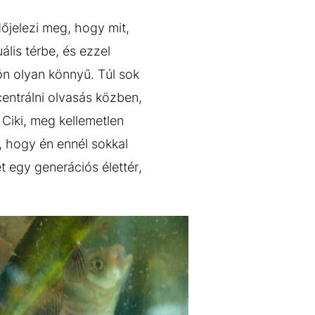
őjelezi meg, hogy mit,
ális térbe, és ezzel
ön olyan könnyű. Túl sok
centrálni olvasás közben,
 Ciki, meg kellemetlen
, hogy én ennél sokkal
t egy generációs élettér,