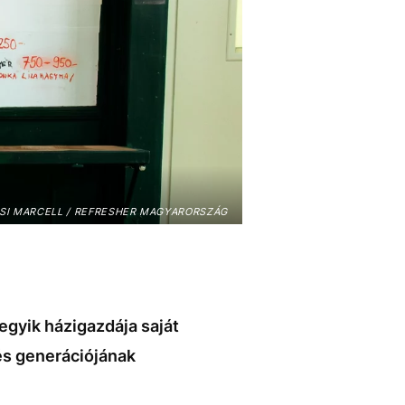
SI MARCELL / REFRESHER MAGYARORSZÁG
egyik házigazdája saját
és generációjának