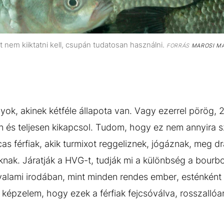
t nem kiiktatni kell, csupán tudatosan használni.
FORRÁS
MAROSI MA
yok, akinek kétféle állapota van. Vagy ezerrel pörög,
 és teljesen kikapcsol. Tudom, hogy ez nem annyira sze
s férfiak, akik turmixot reggeliznek, jógáznak, meg dr
knak. Járatják a HVG-t, tudják mi a különbség a bourb
 valami irodában, mint minden rendes ember, esténkén
képzelem, hogy ezek a férfiak fejcsóválva, rosszallóan