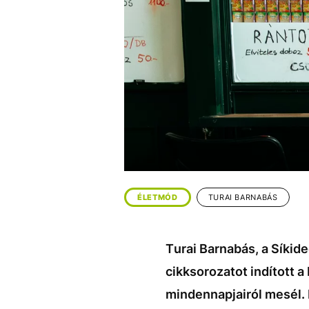
EGYÉB FORMÁTUMOK
REFRESHER
Kiemelt tartalmak
Videó
Kvíz
Médiaajánlat
Impresszum
ÉLETMÓD
TURAI BARNABÁS
Turai Barnabás, a Síkid
cikksorozatot indított 
mindennapjairól mesél.