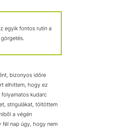
z egyik fontos rutin a
 görgetés.
nt, bizonyos időre
rt elhittem, hogy ez
A folyamatos kudarc
, strigulákat, töltöttem
amiből a végén
y fél nap úgy, hogy nem