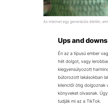
Az internet egy generációs élettér, ami
Ups and downs
Én az a típusú ember vag
hét dolgot, vagy lerobban
kiegyensúlyozott harminca
bútorozott lakásokban la
kilenctől ötig dolgoznak
könyveket olvasnak. Úgy 
tudják mi az a TikTok.