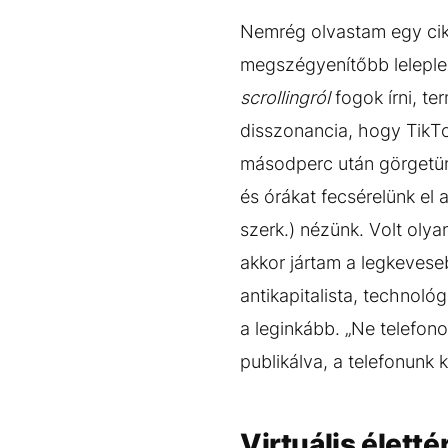
Nemrég olvastam egy cikk
megszégyenítőbb leleple
scrollingról
fogok írni, t
disszonancia, hogy TikTo
másodperc után görgetün
és órákat fecsérelünk el
szerk.) nézünk. Volt oly
akkor jártam a legkeves
antikapitalista, technol
a leginkább. „Ne telefono
publikálva, a telefonunk 
Virtuális életté