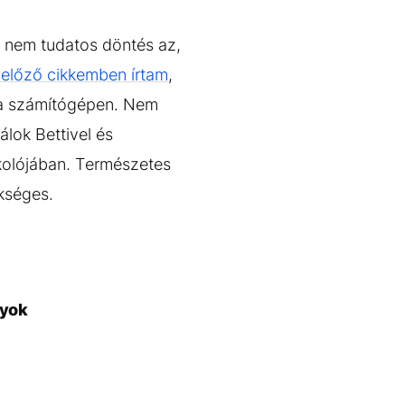
 nem tudatos döntés az,
előző cikkemben írtam
,
k a számítógépen. Nem
lok Bettivel és
rkolójában. Természetes
kséges.
gyok