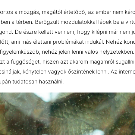
ortos a mozgás, magától értetődő, az ember nem kérd
ben a térben. Berögzült mozdulatokkal lépek be a virtu
gond. De észre kellett vennem, hogy kilépni már nem j
lőtt, ami más élettani problémákat indukál. Nehéz kon
a figyelemküszöb, nehéz jelen lenni valós helyzetekben.
 ezt a függőséget, hiszen azt akarom magamról sugallni
sináljak, kénytelen vagyok őszintének lenni. Az interne
csupán tudatosan használni.