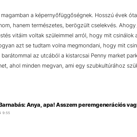
el magamban a képernyőfüggőségnek. Hosszú évek óta
nom, hanem természetes, berögzült cselekvés. Ahogy
és vitáim voltak szüleimmel arról, hogy mit csinálo
yan azt se tudtam volna megmondani, hogy mit csiná
i barátommal az utcából a kistarcsai Penny market pa
rnet, ahol minden megvan, ami egy szubkultúrához szü
 Barnabás: Anya, apa! Asszem peremgenerációs va
4 9:55