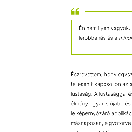
Én nem ilyen vagyok. E
lerobbanás és a
mindl
Észrevettem, hogy egysz
teljesen kikapcsoljon az
lustaság. A lustasággal 
élmény ugyanis újabb és 
le képernyőzáró applikáci
másnaposan, elgyötörve 