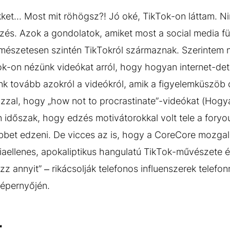
et... Most mit röhögsz?! Jó oké, TikTok-on láttam. Ni
zés. Azok a gondolatok, amiket most a social media f
ermészetesen szintén TikTokról származnak. Szerintem
k-on nézünk videókat arról, hogy hogyan internet-det
k tovább azokról a videókról, amik a figyelemküszöb 
 azzal, hogy „how not to procrastinate”-videókat (Hog
an időszak, hogy edzés motivátorokkal volt tele a for
ebbet edzeni. De vicces az is, hogy a CoreCore mozga
ógiaellenes, apokaliptikus hangulatú TikTok-művészete
zz annyit” – rikácsolják telefonos influenszerek telefon
képernyőjén.
r