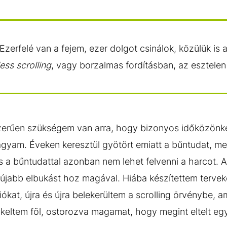
zerfelé van a fejem, ezer dolgot csinálok, közülük is a
ess scrolling
, vagy borzalmas fordításban, az esztelen
erűen szükségem van arra, hogy bizonyos időközönké
 agyam. Éveken keresztül gyötört emiatt a bűntudat, me
és a bűntudattal azonban nem lehet felvenni a harcot. 
újabb elbukást hoz magával. Hiába készítettem terveket
ókat, újra és újra belekerültem a scrolling örvénybe, 
keltem föl, ostorozva magamat, hogy megint eltelt eg