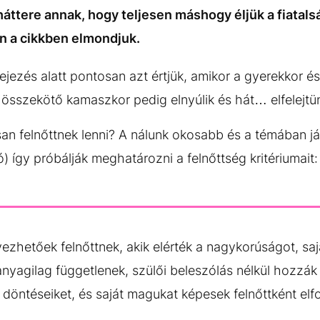
áttere annak, hogy teljesen máshogy éljük a fiatals
n a cikkben elmondjuk.
jezés alatt pontosan azt értjük, amikor a gyerekkor és 
 összekötő kamaszkor pedig elnyúlik és hát… elfelejtün
osan felnőttnek lenni? A nálunk okosabb és a témában 
) így próbálják meghatározni a felnőttség kritériumait
zhetőek felnőttnek, akik elérték a nagykorúságot, saj
anyagilag függetlenek, szülői beleszólás nélkül hozzák
döntéseiket, és saját magukat képesek felnőttként elf