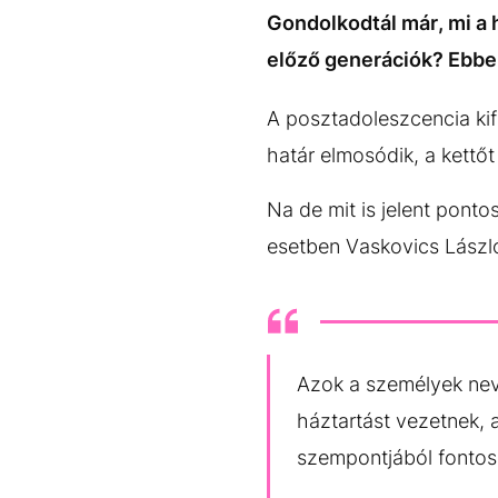
Gondolkodtál már, mi a h
előző generációk? Ebbe
A posztadoleszcencia kife
határ elmosódik, a kettőt
Na de mit is jelent pont
esetben Vaskovics László
Azok a személyek neve
háztartást vezetnek, 
szempontjából fontos 