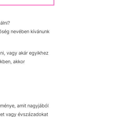
álni?
tőség nevében kívánunk
nni, vagy akár egyikhez
ekben, akkor
ménye, amit nagyjából
eket vagy évszázadokat