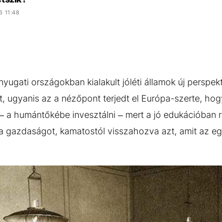
6 11:48
yugati országokban kialakult jóléti államok új perspek
, ugyanis az a nézőpont terjedt el Európa-szerte, ho
, – a humántőkébe invesztálni – mert a jó edukációban 
ik a gazdaságot, kamatostól visszahozva azt, amit az e