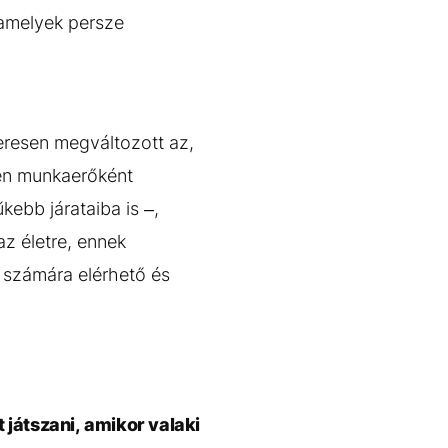
 amelyek persze
eresen megváltozott az,
en munkaerőként
ebb járataiba is –,
az életre, ennek
 számára elérhető és
játszani, amikor valaki