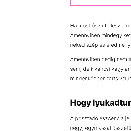
Ha most őszinte leszel m
Amennyiben mindegyiket, 
neked szép és eredménye
Amennyiben pedig nem tud
sem, de kíváncsi vagy arr
mindenképpen tarts velü
Hogy lyukadtun
A posztadoleszcencia je
négy, egymással összefüg