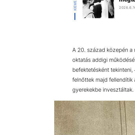
2026.6.1
A 20. század közepén a n
oktatás addigi működését
befektetésként tekinteni
felnőttek majd fellendít
gyerekekbe invesztáltak.