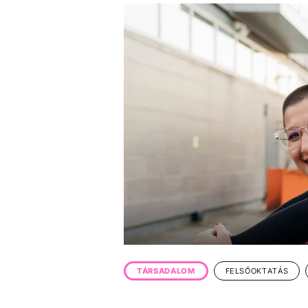
EGYÉB FORMÁTUMOK
REFRESHER
Kiemelt tartalmak
Videó
Kvíz
Médiaajánlat
Impresszum
TÁRSADALOM
FELSŐOKTATÁS