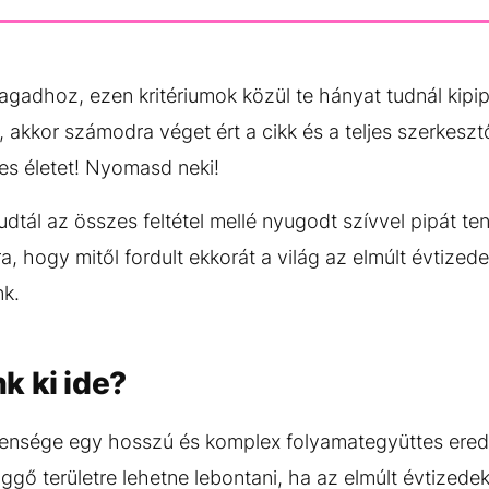
agadhoz, ezen kritériumok közül te hányat tudnál kipip
akkor számodra véget ért a cikk és a teljes szerkesz
s életet! Nyomasd neki!
tál az összes feltétel mellé nyugodt szívvel pipát te
a, hogy mitől fordult ekkorát a világ az elmúlt évtized
nk.
k ki ide?
lensége egy hosszú és komplex folyamategyüttes ered
gő területre lehetne lebontani, ha az elmúlt évtized