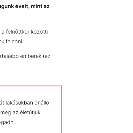
águnk éveit, mint az
a felnőttkor közötti
k felnőni.
jártasabb emberek (ez
:
át lakásukban önálló
 meg az életútjuk
ogadni.