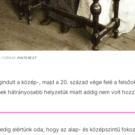
n
FORRÁS
PINTEREST
dult a közép-, majd a 20. század vége felé a felsőok
nek hátrányosabb helyzetük miatt addig nem volt hozz
pedig elértünk oda, hogy az alap- és középszintű fok