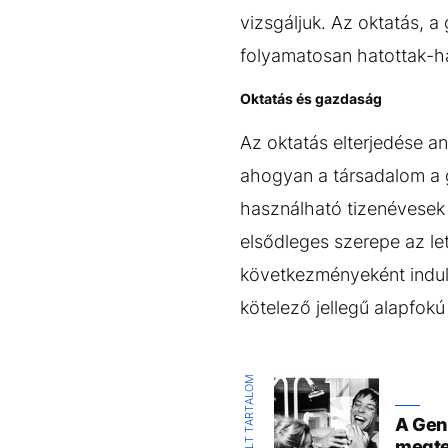
vizsgáljuk. Az oktatás, 
folyamatosan hatottak-h
Oktatás és gazdaság
Az oktatás elterjedése 
ahogyan a társadalom a 
használható tizenévesek 
elsődleges szerepe az let
következményeként indult
kötelező jellegű alapfokú 
KIEMELT TARTALOM
A Gen 
megte