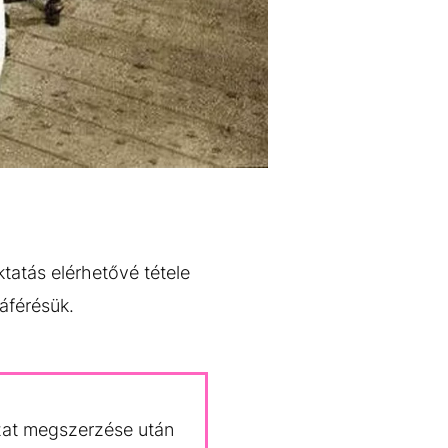
tatás elérhetővé tétele
áférésük.
ozat megszerzése után