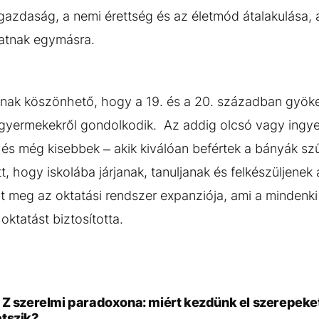
a gazdaság, a nemi érettség és az életmód átalakulása,
atnak egymásra.
annak köszönhető, hogy a 19. és a 20. században gyök
gyermekekről gondolkodik. Az addig olcsó vagy ingy
és még kisebbek – akik kiválóan befértek a bányák szűk
t, hogy iskolába járjanak, tanuljanak és felkészüljenek 
 meg az oktatási rendszer expanziója, ami a mindenki
oktatást biztosította.
Z szerelmi paradoxona: miért kezdünk el szerepeket 
tszik?