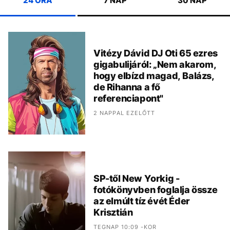
24 ÓRA
7 NAP
30 NAP
Vitézy Dávid DJ Oti 65 ezres
gigabulijáról: „Nem akarom,
hogy elbízd magad, Balázs,
de Rihanna a fő
referenciapont"
2 NAPPAL EZELŐTT
SP-től New Yorkig -
fotókönyvben foglalja össze
az elmúlt tíz évét Éder
Krisztián
TEGNAP 10:09 -KOR