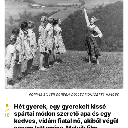
FORRÁS
SILVER SCREEN COLLECTION/GETTY IMAGES
8
Hét gyerek, egy gyerekeit kissé
spártai módon szerető apa és egy
10
kedves, vidám fiatal nő, akiből végül
sosem lett apáca. Melyik film