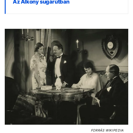
Az Alkony sugárútban
FORRÁS
WIKIPEDIA