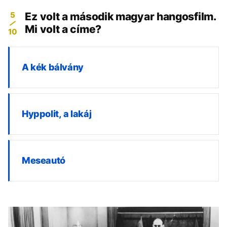
5
Ez volt a második magyar hangosfilm.
Mi volt a címe?
10
A kék bálvány
Hyppolit, a lakáj
Meseautó