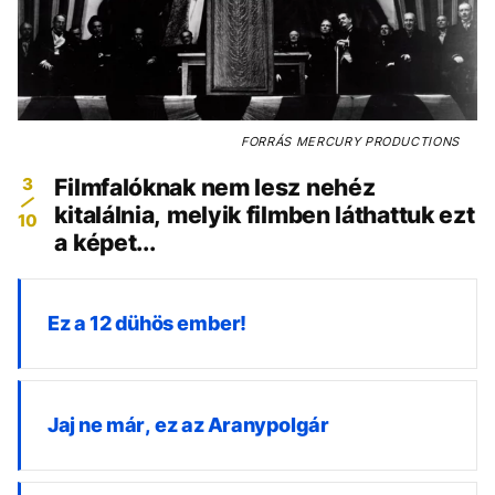
FORRÁS
MERCURY PRODUCTIONS
3
Filmfalóknak nem lesz nehéz
kitalálnia, melyik filmben láthattuk ezt
10
a képet...
Ez a 12 dühös ember!
Jaj ne már, ez az Aranypolgár