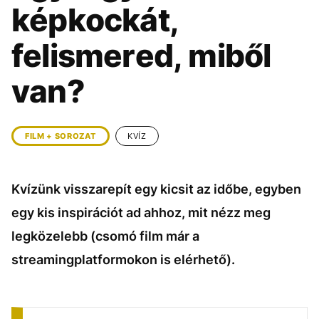
KÖZÉLET
UTAZÁS
képkockát,
ÉLETMÓD
DESIGN
felismered, miből
BESZÉLGETÉSEK
ARCOK
van?
VIDEÓ
TÖRTÉNETEK
GASZTRO
FILM + SOROZAT
KVÍZ
Kvízünk visszarepít egy kicsit az időbe, egyben
egy kis inspirációt ad ahhoz, mit nézz meg
legközelebb (csomó film már a
streamingplatformokon is elérhető).