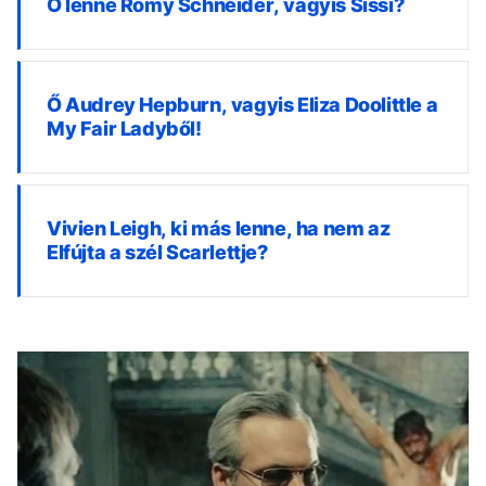
Ő lenne Romy Schneider, vagyis Sissi?
Ő Audrey Hepburn, vagyis Eliza Doolittle a
My Fair Ladyből!
Vivien Leigh, ki más lenne, ha nem az
Elfújta a szél Scarlettje?