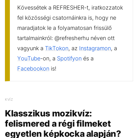
Kövessétek a REFRESHER-t, iratkozzatok
fel közösségi csatornáinkra is, hogy ne
maradjatok le a folyamatosan frissülő
tartalmainkról: @refresherhu néven ott
vagyunk a
TikTokon
, az
Instagramon
, a
YouTube
-on, a
Spotifyon
és a
Facebookon
is!
KVÍZ
Klasszikus mozikvíz:
felismered a régi filmeket
egyetlen képkocka alapján?