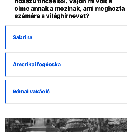
hosszú tincseitől. Vajon mi volt a
címe annak a mozinak, ami meghozta
számára a világhírnevet?
Sabrina
Amerikai fogócska
Római vakáció