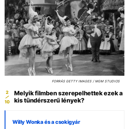
FORRÁS
GETTY IMAGES / MGM STUDIOS
2
Melyik filmben szerepelhettek ezek a
kis tündérszerű lények?
10
Willy Wonka és a csokigyár