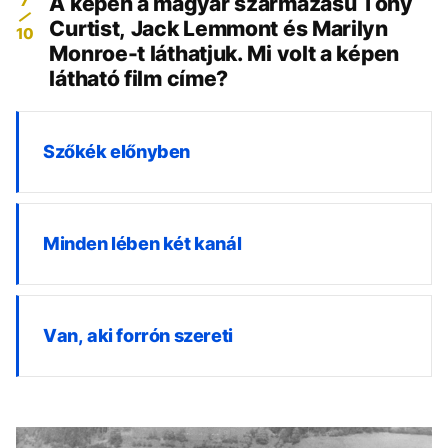
7
A képen a magyar származású Tony
Curtist, Jack Lemmont és Marilyn
10
Monroe-t láthatjuk. Mi volt a képen
látható film címe?
Szőkék előnyben
Minden lében két kanál
Van, aki forrón szereti