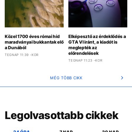
Közel 1700 éves római híd
Elképesztő az érdeklődés a
maradványai bukkantak elő
GTA VI iránt, a kiadót is
a Dunából
meglepték az
előrendelések
TEGNAP 11:39 -KOR
TEGNAP 11:23 -KOR
MÉG TÖBB CIKK
Legolvasottabb cikkek