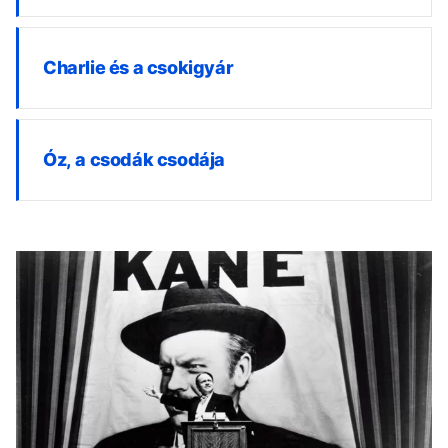
Charlie és a csokigyár
Óz, a csodák csodája