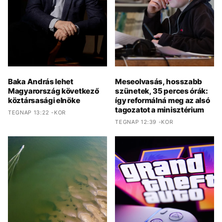
Baka András lehet
Meseolvasás, hosszabb
Magyarország következő
szünetek, 35 perces órák:
köztársasági elnöke
így reformálná meg az alsó
tagozatot a minisztérium
TEGNAP 13:22 -KOR
TEGNAP 12:39 -KOR