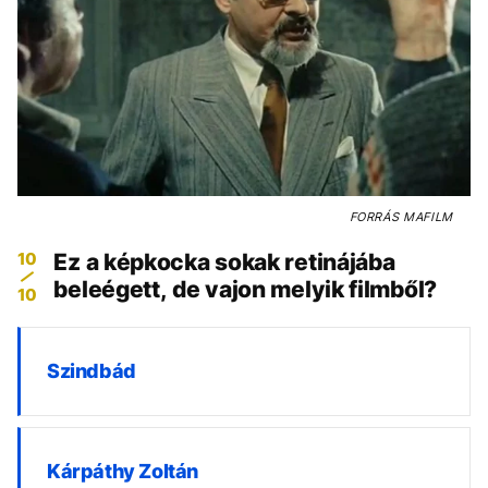
FORRÁS
MAFILM
10
Ez a képkocka sokak retinájába
beleégett, de vajon melyik filmből?
10
Szindbád
Kárpáthy Zoltán