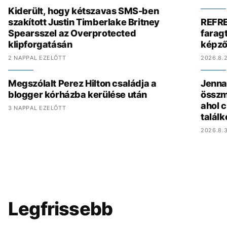
Kiderült, hogy kétszavas SMS-ben
szakított Justin Timberlake Britney
REFRE
Spearsszel az Overprotected
faragt
klipforgatásán
képző
2 NAPPAL EZELŐTT
2026.8.2
Megszólalt Perez Hilton családja a
Jenna 
blogger kórházba kerülése után
összmű
ahol c
3 NAPPAL EZELŐTT
találk
2026.8.3
Legfrissebb