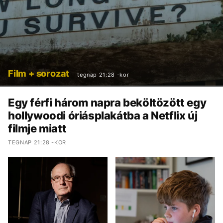
Film + sorozat
tegnap 21:28 -kor
Egy férfi három napra beköltözött egy
hollywoodi óriásplakátba a Netflix új
filmje miatt
TEGNAP 21:28 -KOR