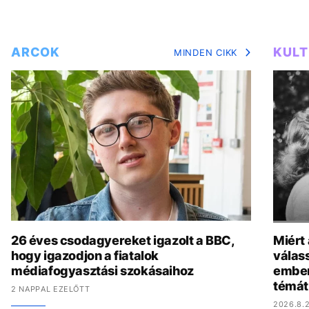
ARCOK
KUL
MINDEN CIKK
26 éves csodagyereket igazolt a BBC,
Miért
hogy igazodjon a fiatalok
válas
médiafogyasztási szokásaihoz
ember
témát
2 NAPPAL EZELŐTT
2026.8.2