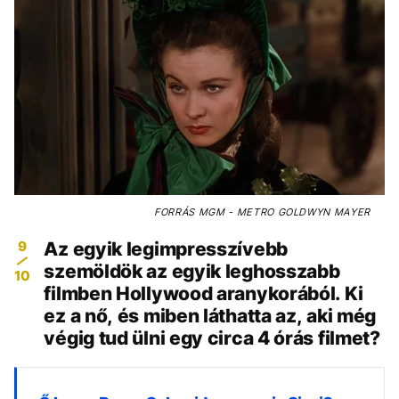
FORRÁS
MGM - METRO GOLDWYN MAYER
9
Az egyik legimpresszívebb
szemöldök az egyik leghosszabb
10
filmben Hollywood aranykorából. Ki
ez a nő, és miben láthatta az, aki még
végig tud ülni egy circa 4 órás filmet?