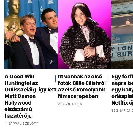
A Good Will
Itt vannak az első
Egy férf
Huntingtól az
fotók Billie Eilishról
napra be
Odüsszeiáig: így lett
az első komolyabb
egy hol
Matt Damon
filmszerepében
óriáspla
Hollywood
Netflix ú
2026.8.4 10:41
elsőszámú
TEGNAP 21:
hazatérője
4 NAPPAL EZELŐTT